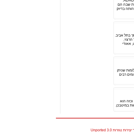
אחת התופעות אשר החשד לקיומן מניע הורים, מחנכים ויועצים לשלוח ילדים לאבחון הינה הפרעת קשב וריכוז – ADHD.
רת שבה הם
בחן את התופעה ולזהותה בדיוק
ך בתל אביב.
רצוי,
, אאודי
ומות שניתן
ומים רבים
וכזה הוא
ות במיטבכן.
גזרות 3.0 Unported