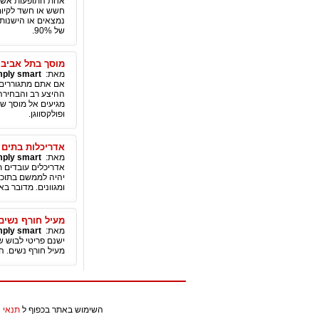
חשש או חשד לקיומ
של 90%.
מוסך בתל אביב 
מאת:
mply smart
אם אתם מתגוררים ב
ההיצע רב והבחירה
מגיעים אל מוסך שה
ופולקסווגן.
אדריכלות בתים פ
מאת:
mply smart
אדריכלים עובדים ת
יהיה לממשם בתוכו.
ומגוונים. מדובר ב
מעיל חורף נשים
מאת:
mply smart
ישנם פריטי לבוש ש
מעיל חורף נשים. ה
השימוש באתר בכפוף ל
תנאי 