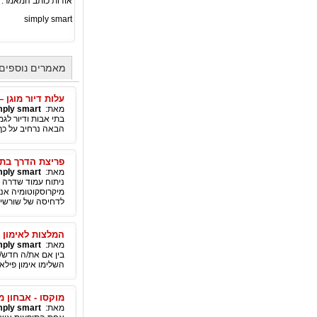
אודות כותב המאמר:
simply smart
מאמרים נוספים מאת mart
עלות דיור מוגן –
מאת:
mply smart
בתי אבות ודיור לג
הבאה נרחיב על כך
פריצת הדרך בתח
מאת:
mply smart
ניתוח עמוד שדרה זע
מיקרוסקוטומיה אנד
לדחיסה של שורשי ע
המלצות לאימון פ
מאת:
mply smart
בין אם את/ה חדש/ה
השלימו אימון פילאט
מוקסו - אבחון מ
מאת:
mply smart