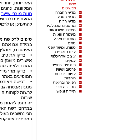
האחרונות, יותר ו
שיער
המקוונות, ונהנים
תכשיטים
מדעי החברה
חנות מוצרי שיער
מ
מדעי הטבע
המעוניינים לרכוש
מדעי הרוח
להתעדכן או לרכוש
מחשבים וטכנולוגיה
מיסים וחשבונאות
משפחה וזוגיות
מתכונים ואוכל
טיפים לרכישת מ
נשים
במידה וגם אתם מע
ספורט וכושר גופני
האינטרנט, מומלץ 
עבודה וקריירה
• בדקו את טיב ה
עיצוב ואדריכלות
אישורים מוענקים 
עסקים
פיננסים וכספים
המוצר ולאיזה סוגי
פרסום ושיווק
• בדקו מהי מדינ
קניות וצרכנות
המופיעים באתר וב
רוחניות
• רכישה מאובטחת
רפואה ובריאות
מנגנון אבטחה גבו
תחבורה ורכב
תיירות ונופש
לרשות לקוחותיה ג
שירות.
זה הזמן ליהנות מ
במרחבי רשת האינ
הכי נחשבים בעולם
במחירים אטרקטיבי