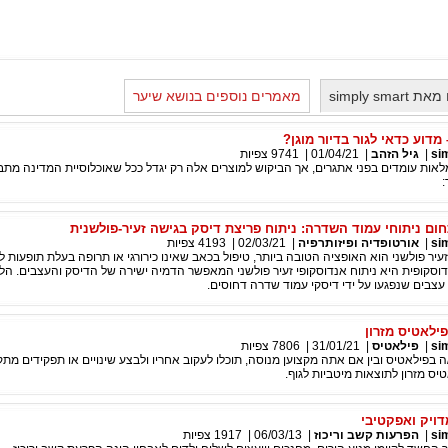
simply s
מאמרים נוספים בנושא שיער
 מדוע כדאי לגור בדיור מוגן?
si
|
גיל הזהב
|
01/04/21
|
9741
צפיות
מלאות עומדים בפני אתגרים, אך הביקוש למוצרים אלה רק יגדל ככל שאוכלוסיית המדינה מת
:
ום ניתוחי עמוד השדרה: ניתוח פריצת דיסק בגישה זעיר-פולשנית
si
|
אורטופדיה ופיזותרפיה
|
02/03/21
|
4193
צפיות
יר פולשני הוא האופציה הטובה ביותר, טיפול בכאב שאינו כירורגי או תרופה בעלת תופעות לוו
וסקופית היא ניתוח אנדוסקופי זעיר פולשני המאפשר הדמיה ישירה של הדיסק והעצבים. הל
צבים שנפגעו על ידי דיסקי עמוד שדרה דחוסים.
ילאטיס מזרון
si
|
פילאטיס
|
31/01/21
|
7806
צפיות
 בפילאטיס ובין אם אתה מקצוען מנוסה, תוכלו לעקוב אחריו ולבצע שינויים או תפקידים מתק
יס מזרון לתוצאות מיטביות לגוף.
דויק ואפקטיבי
si
|
הפרעות קשב וריכוז
|
06/03/13
|
1917
צפיות