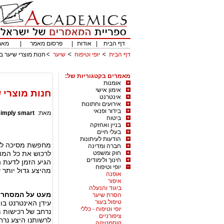
דף הבית
|
אודות
|
פרסום מאמר
|
מאמ
דף הבית
יופי וטיפוח
שיער
חנות מוצרי שיער ב
מאמרים בקטגוריות של:
אומנות
אימון אישי
חנות מוצרי 
אינטרנט
אירועים וחתונות
בידור ופנאי
מאת:
simply smart
ביטוח
בניין ואחזקה
בעלי חיים
הודעות לעיתונות
מחפשת מסיכה לשי
חברה ומדינה
חוק ומשפט
לרכוש את כל המו
חינוך ולימודים
הגיע הזמן לדעת ה
יופי וטיפוח
מהיצע גדול יותר 
אופנה
איפור
ביגוד והנעלה
מעט על המסחר המ
הסרת שיער
טיפול בעור
עידן האינטרנט בו
יופי וטיפוח - כללי
נרחב של רכישות 
ציפורניים
לרשותנו היצע נרח
קוסמטיקה