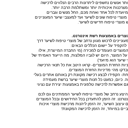
יותר אנשים נחשפים ליתרונות הרבים הנלווים לרכישה
 מצרכנות איכותית יותר ומשתלמת הרבה יותר.
יועדת לכל אחד ואחת מכם, החל מנשים וגברים
 מוצרי טיפוח שונים לשיער ועד למעצבי שיער המעוניינים
 מוצרי טיפוח חדישים לשיער.
וצרים באמצעות רשת אינטרנט.
וניינים לרכוש מגוון נרחב של מוצרי טיפוח לשיער דרך
להקפיד על יישום הכללים הבאים:
מוצרים העומדים למכירה (מי החברה המייצרת, אילו
על המוצר, היום יש לגביו המלצות, מה הייעוד האמיתי של
 שיער הוא מיועד)
יות החזרת המוצרים- קראו היטב את כל תנאי הרכישה
דקו מהי מדיניות החזרת המוצרים.
- הקפידו לבצע רכישה מקוונת רק באותם אתרים בעלי
ה. כיום, כמעט כל חנות מוצרי שיער ברשת מעמידה
ם אפשרות לרכישה טלפונית באמצעות יצירת עם נציגי
היצע נרחב של מוצרי טיפוח לשיער הממתינים גם לכם
טרנט. זה הזמן להתעדכן בכל החידושים ובכל המוצרים
 עיצוב השיער, זה הזמן ליהנות מרכישת מוצרי איכות
ים במיוחד, זה הזמן לרכישה המקוונת!