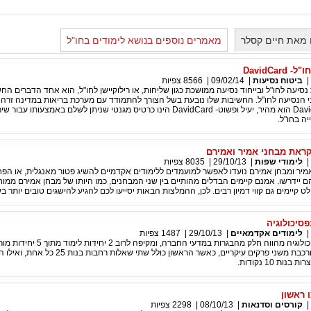
 מאת חיים קסלר
מאמרים נוספים בנושא לימודים בחו"ל
DavidCa
|
ביטוח נסיעות
|
09/02/14
|
8566
צפיות
נסיעה לחו"ל ובייחוד נסיעה ממושכת כגון שליחות, או רילוקיישן לחו"ל, הוא אחד הדברים הח
 הנסיעה לחו"ל. החשיבות שלו נובעת בשל הצורך להתמודד עם מערכת בריאות במדינה זרה 
השירות של DavidCard הוא מהיר, יעיל ופשוט- DavidCard הינו כרטיס מגנטי שניתן לשלם באמצעותו עבו
ה בחו"ל.
קראת מבחני אמיר ואמירם
|
לימודי שפות
|
29/10/13
|
8035
צפיות
אמיר ומבחן אמירם נועדו לאפשר למועמדים ללימודים אקדמיים להשיג פטור מאנגלית, או ה
יידרשו. אמנם קיימים הבדלים מהותיים בין שני המבחנים, כמו היותו של מבחן אמירם ממו
 קיימים גם קווי דמיון רבים. לכן, ההמלצות הבאות יסייעו לכם להגיע להישגים טובים יותר ב
סיכולוגיה
|
לימודים אקדמאיים
|
29/10/13
|
1487
צפיות
חינת הבגרות בפסיכולוגיה מהווה חלק מהבגרות במדעי החברה, ומקיפה לרוב 2
בתחום. הבחינה מורכבת משני פרקים עיקריים, כאשר הראשון כולל שתי שאל
ת 10 נקודות.
 ראשון
|
קורסים וסדנאות
|
08/10/13
|
2298
צפיות