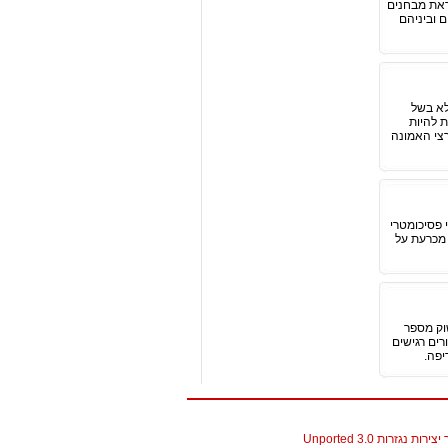
ראת מבחנים
 וביניהם
לא בשל
ת להיות
צי האמונה
 פסיכומטרי
 מכרעת על
שוק מספר
רים רגישים
יפה.
גזרות 3.0 Unported