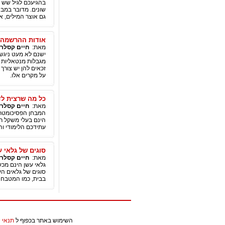
בהגיעכם לגיל שש 
שונים. מדובר במבח
גם אוצר המילים, או 
אודות ההרשמה ל
מאת:
חיים קסלר
ישנם לא מעט ניגש
מגבלות מנטאליות א
זכאים להן יש צור
על מקרים אלו.
כל מה שרצית לד
מאת:
חיים קסלר
המבחן הפסיכומטרי ה
הינם בעלי משקל ר
עתידכם הלימודי וה
סוגים של גלאי ע
מאת:
חיים קסלר
גלאי עשן הינם מכשי
סוגים של גלאים הע
בבית, כמו המטבח ה
השימוש באתר בכפוף ל
תנאי 