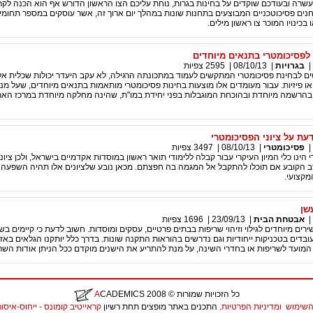
עשרה ובעודכם שוקדים על בחינות בגרות, נוחת עליכם הצו הראשון הדורש אף הוא הכנה לק
נים פסיכוטכניים המבוצעים בתחנות שונות במהלך יום ארוך זה, אשר עוסקים במספר תחומים
בכינויו המוכר צו ראשון מילים.
פסיכומטרי בתנאים מיוחדים
|
בגרויות
|
08/10/13
|
2595
צפיות
ים לבחינת פסיכומטרי המתקשים לעמוד במתכונתה הרגילה, לא עקב היעדר יכולות שכלית א
ו פיזיות. עבור מעומדים אלו מוצעות בחינות פסיכומטרי מותאמות בתנאים מיוחדים, שעל מנ
ך בהרשמה מיוחדת ובהוכחת המוגבלות בפני יחידת במו"ת, שהינה מחלקה מיוחדת במרכז האר
עת על ציוני הפסיכומטרי
|
פסיכומטרי
|
08/10/13
|
3497
צפיות
ינו כלי המיון העיקרי עבור קבלה ללימודי תואר ראשון במוסדות אקדמיים בישראל, ולכן ציוני
ב הקובע אם תוכלו להתקבל אל המגמה בה חפצתם. מכאן נובע שלציונים אלו תהיה השפעה
מקצועי.
שן
|
אבטחת הבית
|
23/09/13
|
1696
צפיות
רים מיוחדים לגילוי וזיהוי שריפות בבתים פרטיים, עסקים ומוסדות. חשוב לדעת כי קיימים ב
ובדים בטכניקות ייחודיות וגם נדרשים בהוראות התקנה שונות. בדרך כלל יותקנו הגלאים באזו
מועד לשריפות או בחדרי השינה, על מנת להתריע את הישנים מוקדם ככל הניתן אודות השר
כל הזכויות שמורות
© 2008
CADEMICS
A
השימוש
ומדיניות הפרטיות
. התכנים באתר מופצים תחת רשיון
קראייטיב קומונס - ייחוס-איסור יצירות נ