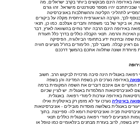
ואה באירופה הינם מבוקשים ביותר בקרב ישראלים, מה
 שבכיתתכם יהיו מספר סטודנטים מישראל. זהו גורם
מסייע לתהליכי הקליטה וההשתלבות באוניברסיטה
בנוסף לכך, הקרבה הגיאוגרפית היחסית מקלה על ביקורים
, או ביקור של בני משפחה וחברים אצלכם. כמו כן, תנאי
ואה באירופה הינם הרבה יותר נוחים בהשוואה לארץ, דבר
ן האיכות והרמה. תנאי הקבלה כוללים בדרך כלל תעודת
ת שפה ובחינות ידע בתחומי הביולוגיה, הפיסיקה
גם ראיון קבלה. מעבר לכך, הלימודים בחו"ל מציעים חוויה
 מיוחדת ושונה שתלווה אתכם בהמשך דרככם
רופה
רפואה באנגלית הינה סיבה מרכזית לביקוש הרב. חשוב
רפואה
באירופה נערכים הן בשפת המדינה והן בשפה
ת המקרים אם אינכם דוברים את השפה המקומית ברמה
ם לאוניברסיטאות המלמדות באנגלית. יש לציין שכיום
רסיטאות באירופה עורכות לימודי רפואה באנגלית.
פואה באיטליה
נערכו עד לא מזמן רק באיטלקית ואילו
עורים באנגלית בשלושה מוסדות מובילים - אוניברסיטאות
ניברסיטת פביה ואוניברסיטת רומא לה- ספיינצה. בתוך
ות המציעים לימודי רפואה באנגלית כוללים תנאי
דע בשפה, לרוב בעזרת מבחנים בינלאומיים כמו טופל או