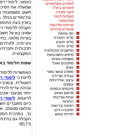
כאמור, לימודי רפ
לימודים אקדמאיים
שמעלה את הסיכוי
לימודים בחו"ל
חשוב ומשמעותי ה
ליקויי למידה
מוסדות לימוד
ובלימודים בכלל. 
פסיכומטרי
בארץ בעת החופשות
קורסים וסדנאות
הקבלה ללימודי רפ
שיעורים פרטיים
שאינו בא על חשבו
יופי וטיפוח
מדעי החברה
בגרות מלאה, בחינ
מדעי הטבע
והכימיה, ולעיתים 
מדעי הרוח
תרבותית וחברתית
מחשבים וטכנולוגיה
המקצועית.
מיסים וחשבונאות
משפחה וזוגיות
שפות הלימוד באי
מתכונים ואוכל
נשים
ספורט וכושר גופני
האפשרות ללימודי 
עבודה וקריירה
לדעת כי
לימודי 
עיצוב ואדריכלות
האנגלית, ובמרבי
עסקים
גבוהה עדיף להירש
פיננסים וכספים
יותר מבעבר אוניב
פרסום ושיווק
קניות וצרכנות
לדוגמא,
לימודי ר
רוחניות
כיום מועברים השי
רפואה ובריאות
מילאנו סטטלב, או
תחבורה ורכב
כך, במרבית המקומ
תיירות ונופש
הקבלה גם בחינת י
IELTS.