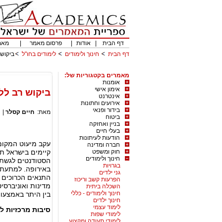
דף הבית
|
אודות
|
פרסום מאמר
|
מאמ
דף הבית
חינוך ולימודים
לימודים בחו"ל
ביקוש 
מאמרים בקטגוריות של:
אומנות
אימון אישי
ביקוש רב לל
אינטרנט
אירועים וחתונות
בידור ופנאי
מאת:
חיים קסלר
|
ביטוח
בניין ואחזקה
בעלי חיים
הודעות לעיתונות
עקב מיעוט המקומו
חברה ומדינה
חוק ומשפט
קיימים בישראל ת
חינוך ולימודים
הסטודנטים לגשת א
בגרויות
באירופה. למתעתד
גני ילדים
התנאים הכרוכים 
הפרעות קשב וריכוז
מדינות ואוניברסי
השכלה ביתית
חינוך ולימודים - כללי
בין היתר באמצעו
חינוך ילדים
לימוד עצמי
סיבות מרכזיות ל
לימודי שפות
לימודי תעודה ומקצוע