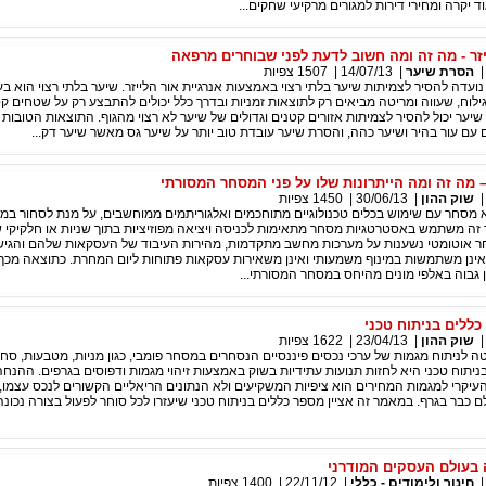
יקרה ומחירי דירות למגורים מרקיעי שחקים...
זר - מה זה ומה חשוב לדעת לפני שבוחרים מרפאה
הסרת שיער
|
14/07/13
|
1507
צפיות
נועדה להסיר לצמיתות שיער בלתי רצוי באמצעות אנרגיית אור הלייזר. שיער בלתי רצוי הוא בע
גילוח, שעווה ומריטה מביאים רק לתוצאות זמניות ובדרך כלל יכולים להתבצע רק על שטחים קט
שיער יכול להסיר לצמיתות אזורים קטנים וגדולים של שיער לא רצוי מהגוף. התוצאות הטובות 
עם עור בהיר ושיער כהה, והסרת שיער עובדת טוב יותר על שיער גס מאשר שיער דק...
 מה זה ומה הייתרונות שלו על פני המסחר המסורתי
שוק ההון
|
30/06/13
|
1450
צפיות
 מסחר עם שימוש בכלים טכנולוגיים מתוחכמים ואלגוריתמים ממוחשבים, על מנת לסחור במה
 זה משתמש באסטרטגיות מסחר מתאימות לכניסה ויציאה מפוזיציות בתוך שניות או חלקיקי ש
אוטומטי נשענות על מערכות מחשב מתקדמות, מהירות העיבוד של העסקאות שלהם והגי
אינן משתמשות במינוף משמעותי ואינן משאירות עסקאות פתוחות ליום המחרת. כתוצאה מכך,
 גבוה באלפי מונים מהיחס במסחר המסורתי...
כללים בניתוח טכני
שוק ההון
|
23/04/13
|
1622
צפיות
טה לניתוח מגמות של ערכי נכסים פיננסיים הנסחרים במסחר פומבי, כגון מניות, מטבעות, סחו
ניתוח טכני היא לחזות תנועות עתידיות בשוק באמצעות זיהוי מגמות ודפוסים בגרפים. ההנחה
עיקרי למגמות המחירים הוא ציפיות המשקיעים ולא הנתונים הריאליים הקשורים לנכס עצמו, 
ם כבר בגרף. במאמר זה אציין מספר כללים בניתוח טכני שיעזרו לכל סוחר לפעול בצורה נכונה
בעולם העסקים המודרני
חינוך ולימודים - כללי
|
22/11/12
|
1400
צפיות