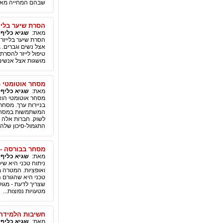
שבהם המחייה מאוד 
הסרת שיער בליי
מאת:
שגיא כליף
|
הסרת שיער בלייזר 
אצל נשים וגברים. 
טיפול לייזר להסרת 
מושגות אצל אנשים 
מסחר אוטומטי –
מאת:
שגיא כליף
|
מסחר אוטומטי הוא
בניירות ערך. מסחר
המשתמשות במסחר 
לשוק. חברות אלה 
התגמול-סיכון שלהן
מסחר בבורסה - 
מאת:
שגיא כליף
|
ניתוח טכני היא שי
ואופציות. המטרה ב
טכני היא שהגורם ה
שצריך לדעת - מגול
מטעויות נפוצות...
חשיבות הלמידה 
מאת:
שגיא כליף
|