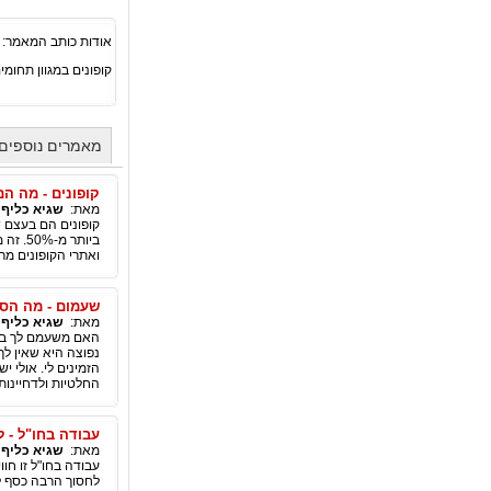
אודות כותב המאמר:
קופונים במגוון תחומי
מאמרים נוספים 
קופונים - מה ה
מאת:
שגיא כליף
|
קופונים הם בעצם ש
ביותר
ואתרי הקופונים מרו
שעמום - מה הסי
מאת:
שגיא כליף
|
האם משעמם לך בעב
נפוצה היא שאין לך
הזמינים לי. אולי 
החלטיות ולדחיינות
עבודה בחו"ל - ל
מאת:
שגיא כליף
|
עבודה בחו"ל זו חו
לחסוך הרבה כסף לל