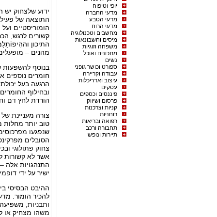
יופי וטיפוח
ידוע שלצחוק יש ה
מדעי החברה
התוצאה של פעילות
מדעי הטבע
מדעי הרוח
הומוריסטיים ועל 
מחשבים וטכנולוגיה
קשורים לרגש, הכר
מיסים וחשבונאות
התיכון וההִיפּוֹת
משפחה וזוגיות
מהנים – מופעלים 
מתכונים ואוכל
נשים
ספורט וכושר גופני
בנוסף להשפעות ש
עבודה וקריירה
חומרים נוספים אחר
עיצוב ואדריכלות
הרגעה בעל יכולת 
עסקים
ובחילוף החומרים
פיננסים וכספים
הורדת לחץ דם וחי
פרסום ושיווק
קניות וצרכנות
רוחניות
צורה מעניינת של 
רפואה ובריאות
טוב יותר מחלות 
תחבורה ורכב
שנפגעו מפרכוסים,
תיירות ונופש
הסובלים מפרקינסו
צחוק פתולוגי ובכ
אשר לא קשורות לה
התנהגויות אלה – 
ישיר על ידי דופמין
ההיבט הבסיסי ביו
להכיר הומור. מדע
ותבניות, משפיעה 
משהו מצחיק או ל