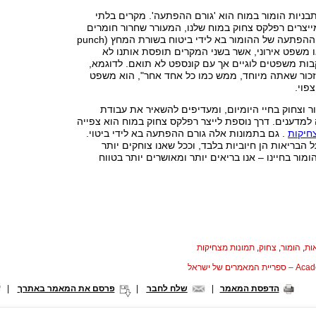
ניות הומור במוח הוא 'גורם ההפתעה'. מקרים בלתי
יצרים רפלקס צחוק במוח שלנו, המעורר שחרור חומרים
כמו דופמין. גורם ההפתעה של ההומור בא לידי ביטוח בשורת המחץ (punch
ה או משפט אירוני, אשר בשני המקרים תופסת אותנו לא
בות משפטים לוגיים אך עם קונספט לא תואם. לדוגמא,
ור שאתה מיוחד, ממש כמו כל אחד אחר", הוא משפט
פוי.
ור וצחוק בחיי היומיום, ומעדיפים להשאיר את עבודת
מדענים. דרך נוספת לייצר רפלקס צחוק במוח הוא צפייה
חיקות
. גם בתמונות אלה גורם ההפתעה בא לידי ביטוי.
הבריאות הן חיוביות בלבד, וככל שאנו צוחקים יותר
ומור בחיינו – אנו בריאים יותר ומאושרים יותר בטווח
ות
,
הומור
,
צחוק
,
תמונות מצחיקות
המאמרים של ישראל
הדפסת המאמר
|
שלח לחבר
|
פרסם את המאמר באתרך
|