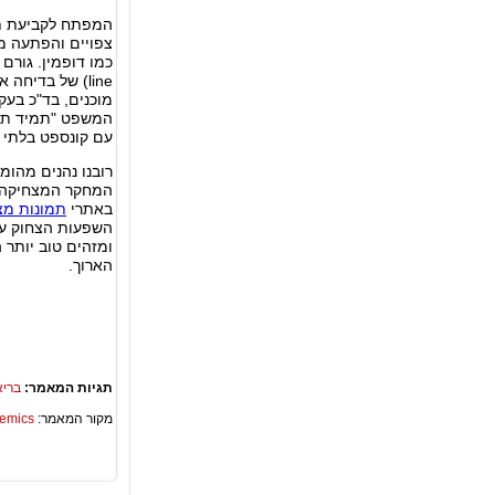
המפתח לקביעת תב
צפויים והפתעה מי
line) של בדיח
מוכנים, בד"כ בעק
המשפט "תמיד תזכ
עם קונספט בלתי צ
רובנו נהנים מהומ
המחקר המצחיקה ל
באתרי
תמונות מצ
השפעות הצחוק על 
ומזהים טוב יותר ה
הארוך.
תגיות המאמר:
בריא
מקור המאמר:
Academics – ספריית 