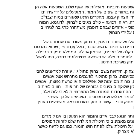
שפעות חיוביות ומועילות על הגוף שלנו. השפעות אלה הן
 באזורים שונים של המוח, המופעלים על ידי גירויים
ידי הצחוק עצמו. מחקרים הראו שאזורים במוח שבד"כ
ה, ראיה ותנועה – כולם מגיבים לצחוק. לדוגמא, המוח
ָלָמוּס – אזורים שבהם דופמין משתחרר כתגובה לגירויים
על ידי הצחוק.
לו על שחרור דופמין, הצחוק מעורר את שחרורם של
ים הנותנים הרגשה טובה, כולל אֶנְדוֹרְפִין, שהוא כמו סם
הקלה על כאבים, והורמון גדילה, הממלא תפקיד בגדילה
. לחומרים אלה יש השפעה פסיכולוגית רחבה, כמו למשל
זוק מערכת החיסון.
צחוק, הידועה בשם 'צחוק פתולוגי', עוזרת למדענים להבין
מסוימות. צחוק פתולוגי לפעמים מתרחש אצל אנשים
 צורות מסוימות של אפילפסיה או טרשת נפוצה, ואנשים
ן שלוקחים מינונים גבוהים של תרופות – חווים לעיתים
י. ההתאחדות המוזרה של התפרצויות לא רגילות אלה,
ומור או לארועים עצובים, מצביעים על כך ששתי
צחוק ובכי – קשורים חזק במוח וכנראה מושפעים באופן
.
תר הנוגע לבני אדם והומור הוא האופן בו אנו לומדים
נים מאמינים כי היכולת המולדת שלנו לזהות דפוסים
על היכולת שלנו לפתח חוש הומור, כמו גם לדעת כאשר
א מצחיק.