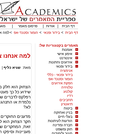
דף הבית
|
אודות
|
פרסום מאמר
|
מאמ
דף הבית
בידור ופנאי
הומור וסטנד-אפ
למה אנ
מאמרים בקטגוריות של:
אומנות
אימון אישי
למה אנחנו צ
אינטרנט
אירועים וחתונות
בידור ופנאי
מאת:
שגיא כליף
|
אנימציה
בידור ופנאי - כללי
הומור וסטנד-אפ
הפקת אירועים
הצחוק הוא חלק מה
טלוויזיה
קולנוע
שידוע כל כך מעט 
רדיו
רפלקס לדברים שא
תחביבים
נלמדת או התנהגות
תיאטרון
לא?
ביטוח
בניין ואחזקה
מדענים החוקרים א
בעלי חיים
הודעות לעיתונות
חקר הצחוק הוא ל
חברה ומדינה
זאת, המחקרים שנע
חוק ומשפט
מעניינות וסיפקו
חינוך ולימודים