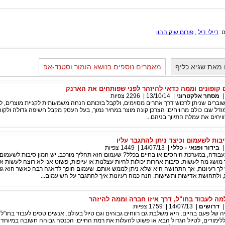
ם:
דיילי דיל
,
פורום שוק ההון
מאת שגיא כליף
מאמרים נוספים בנושא הומור וסטנד-אפ
ם קופונים וממה כדאי להיזהר לפני שפותחים את הארנק
מסחר אלקטרוני
|
13/10/14
|
2296
צפיות
וברים שניתן לרכוש דרך אתרים מסוימים, ולקבל בזכותם הנחה משמעותית לקניית מוצרים, ל
 מ-50%. זה מודל שבו כולם מרוויחים: הצרכן קונה מוצר במחיר נמוך, בעל העסק מקבל חשיפה גדולה ולק
ויחים את עמלת התיווך בניהם...
בות לשעמום וכיצד ניתן להתגבר עליו
בידור ופנאי - כללי
|
14/07/13
|
1449
צפיות
ודה, במערכת היחסים או בחיים בכלל? שעמום הוא תהליך מורכב. יש המון סיבות לשעמום.
 מושג מה לעשות. סיבות אחרות יכולות להיות עצלנות או עייפות, פשוט אני לא רוצה לעשות 
יש לך רעיונות, אך התחושה היא שלא ניתן לממש אותם. שעמום הופך לדאגה רבה כאשר הוא גו
, ולתחושת אדישות ותשישות. הנה כמה רעיונות איך להתגבר על השיעמום...
מה לעבוד בחו"ל, דרך איזו חברה וממה להיזהר
דרושים
|
14/07/13
|
1759
צפיות
ויה של פעם בחיים. היא משלבת גם רווחים גבוהים וגם טיול בעולם. אנשים טסים לעבוד בחו"ל 
ימודים, לטיול הגדול הבא או פשוט להעלות את רמת החיים. הכנסה גבוהה חשובה במיוחד ב