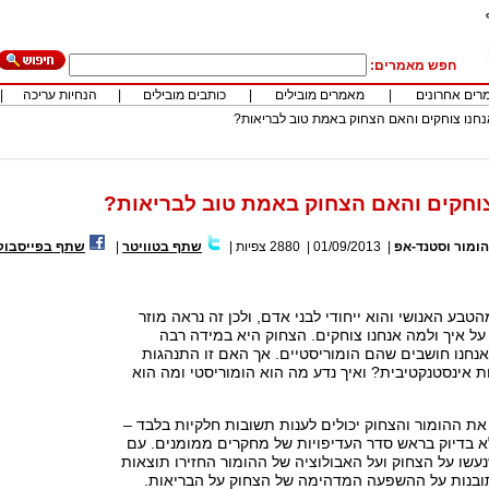
חפש מאמרים:
רים אחרונים
|
מאמרים מובילים
|
כותבים מובילים
|
הנחיות עריכה
|
חנו צוחקים והאם הצחוק באמת טוב לבריאות?
וחקים והאם הצחוק באמת טוב לבריאות?
הומור וסטנד-אפ
|
01/09/2013
|
2880
צפיות
|
שתף בטוויטר
|
שתף בפייסבוק
טבע האנושי והוא ייחודי לבני אדם, ולכן זה נראה מוזר
על איך ולמה אנחנו צוחקים. הצחוק היא במידה רבה
נחנו חושבים שהם הומוריסטיים. אך האם זו התנהגות
 אינסטנקטיבית? ואיך נדע מה הוא הומוריסטי ומה הוא
ת ההומור והצחוק יכולים לענות תשובות חלקיות בלבד –
א בדיוק בראש סדר העדיפויות של מחקרים ממומנים. עם
שו על הצחוק ועל האבולוציה של ההומור החזירו תוצאות
 תובנות על ההשפעה המדהימה של הצחוק על הבריאות.