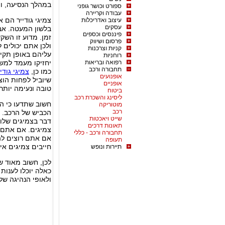
במהלך הנסיעה, ו
ספורט וכושר גופני
עבודה וקריירה
צמיגי גודייר הם 
עיצוב ואדריכלות
עסקים
בלשון המעטה. א
פיננסים וכספים
זמן. מדוע זו הש
פרסום ושיווק
ולכן אתם יכולים
קניות וצרכנות
עליהם באופן תקין
רוחניות
רפואה ובריאות
יחזיקו מעמד למשך
תחבורה ורכב
כמו כן,
צמיגי גודיי
אופנועים
שיוביל לפחות הוצ
אופניים
טובה ונעימה יותר.
ביטוח
ליסינג והשכרת רכב
חשוב שתדעו כי הצ
מוטוריקה
רכב
הכביש של הרכב. 
שייט ויאכטות
דבר בצמיגים שלו
תאונות דרכים
צמיגים. אם אתם ר
תחבורה ורכב - כללי
אם אתם רוצים להא
תעופה
חייבים צמיגים איכ
תיירות ונופש
לכן, חשוב מאוד ש
כאלה יוכלו לענות
ולאופי הנהיגה של