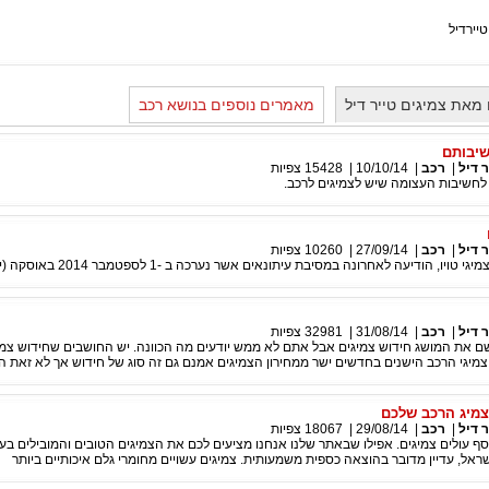
יירדיל
מאת צמיגים טייר דיל
מאמרים נוספים בנושא רכב
שיבותם
 דיל
|
רכב
|
10/10/14
|
15428
צפיות
 לחשיבות העצומה שיש לצמיגים לרכב.
 דיל
|
רכב
|
27/09/14
|
10260
צפיות
טויו, הודיעה לאחרונה במסיבת עיתונאים אשר נערכה ב -1 לספטמבר 2014 באוסקה (יפן
 דיל
|
רכב
|
31/08/14
|
32981
צפיות
ם את המושג חידוש צמיגים אבל אתם לא ממש יודעים מה הכוונה. יש החושבים שחידוש צמי
יגי הרכב הישנים בחדשים ישר ממחירון הצמיגים אמנם גם זה סוג של חידוש אך לא זאת הכ
צמיג הרכב שלכם
 דיל
|
רכב
|
29/08/14
|
18067
צפיות
כסף עולים צמיגים. אפילו שבאתר שלנו אנחנו מציעים לכם את הצמיגים הטובים והמובילים בע
שראל, עדיין מדובר בהוצאה כספית משמעותית. צמיגים עשויים מחומרי גלם איכותיים ביותר