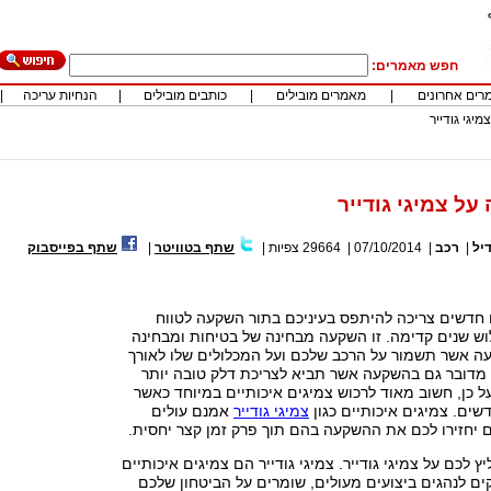
חפש מאמרים:
רים אחרונים
|
מאמרים מובילים
|
כותבים מובילים
|
הנחיות עריכה
|
יגי גודייר
ל צמיגי גודייר
יל
|
רכב
|
07/10/2014
|
29664
צפיות
|
שתף בטוויטר
|
שתף בפייסבוק
 חדשים צריכה להיתפס בעיניכם בתור השקעה לטווח
וש שנים קדימה. זו השקעה מבחינה של בטיחות ומבחינה
עה אשר תשמור על הרכב שלכם ועל המכלולים שלו לאורך
 מדובר גם בהשקעה אשר תביא לצריכת דלק טובה יותר
ל כן, חשוב מאוד לרכוש צמיגים איכותיים במיוחד כאשר
שים. צמיגים איכותיים כגון
צמיגי גודייר
אמנם עולים
 יחזירו לכם את ההשקעה בהם תוך פרק זמן קצר יחסית.
ץ לכם על צמיגי גודייר. צמיגי גודייר הם צמיגים איכותיים
ם לנהגים ביצועים מעולים, שומרים על הביטחון שלכם