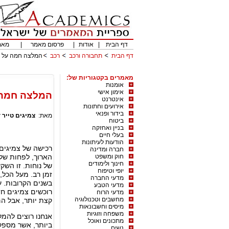
דף הבית
|
אודות
|
פרסום מאמר
|
מאמ
דף הבית
תחבורה ורכב
רכב
המלצה חמה על צמ
מאמרים בקטגוריות של:
אומנות
אימון אישי
המלצה חמה ע
אינטרנט
אירועים וחתונות
בידור ופנאי
מאת:
צמיגים טייר ד
ביטוח
בניין ואחזקה
בעלי חיים
הודעות לעיתונות
רכישה של צמיגים
חברה ומדינה
חוק ומשפט
הארוך, לפחות של
חינוך ולימודים
של נוחות. זו השק
יופי וטיפוח
זמן רב. מעל הכל,
מדעי החברה
בשנים הקרובות. ע
מדעי הטבע
רוכשים צמיגים חד
מדעי הרוח
מחשבים וטכנולוגיה
קצת יותר, אבל הם
מיסים וחשבונאות
משפחה וזוגיות
אנחנו רוצים להמלי
מתכונים ואוכל
ביותר, אשר מספקי
נשים