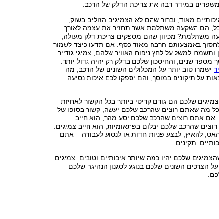
משפרים במידה רבה את צריכת הדלק של הרכב.
איכותיים מאוד, וברור שהם לא הצמיגים הזולים בשוק,
בל, הם השקעה משתלמת אשר תחזיר את עצמה לאורך
קעה משתלמת? מכיוון שהם מספקים צריכת דלק מעולה,
 לחסוך באמצעותם הרבה מאוד כסף. אם תדעו כיצד לשמור
 ותשמרו למשל על לחץ ניפוח האוויר שלהם, צמיגי גודייר
 מספר שנים, והחיסכון שלכם בדלק רק יהיה גדול יותר.
ר
ישמרו טוב יותר על המכלולים השונים של הרכב, מה
אות על תיקונים במוסך, והם יספקו לכם איכות נסיעה
מיגים שלכם הם גורם קריטי ביותר בכל הקשור לאחיזת
כל מה שאתם רוצים שהרכב שלכם יעשה, קשור בסופו של
. אם אתם רוצים שהרכב שלכם יסע מהר, הוא חייב
וצים שהרכב שלכם יבלום בפתאומיות, הוא חייב צמיגים.
ט, להאיץ, לבצע פניות חדות או לנסוע לעבודה – אתם
ותיים ותקינים.
הצמיגים שלכם יהיו כמה שיותר איכותיים וטובים. צמיגים
 על הצרכים השונים שלכם בנוגע לסגנון הנהיגה שלכם
כם.