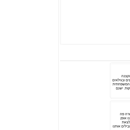
הקצנה
ים ובגילאים
 והמשפחתית
ות. ישנם
ורה פה
ו אופן
 לצאת
בילים אותנו