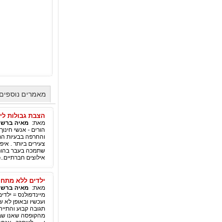
מאמרים נוספים
הצבת גבולות ליל
מאת:
מאיה ברש
|
הורים - אנשי חינוך
והחרפה בבעיות התנ
צעירים ביותר . א
שתמכה בעבר בהורי
אילוצים חברתיים..כ
ילדים ללא מתחים
מאת:
מאיה ברש
|
מיינדפולנס = ילד
ועכשיו ובאופן לא ש
תגובה קבוע והתייח
מהקופסה שאנו שבוי