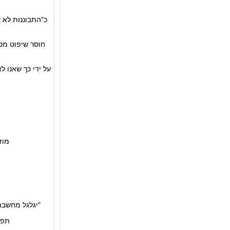
כ"התבוננות לא ש
חוסר שיפוט מט
על ידי כך שאנו ל
מוז
"יגלגל מחשבה
תפק