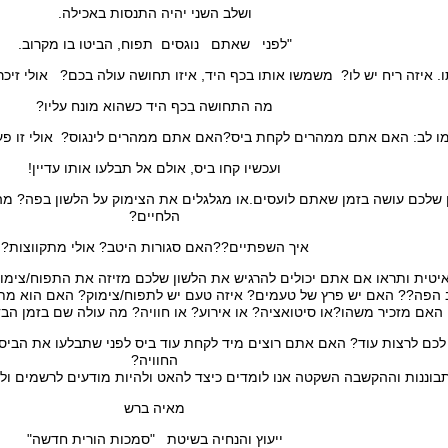
ושלב השני יהיה התנסות באכילה.
"לפני שאתם נוגסים תפוח, הביטו בו מקרוב.
ו. איזה ריח יש לו? משמשו אותו בכף היד, איזו תחושה עולה בכם? אולי זיכר
מה התחושה בכף היד כשהוא מונח עליו?
מו לב: האם אתם ממהרים לקחת ביס?האם אתם ממהרים לינגוס? אולי זו פע
ועכשיו קחו ביס, אולם אל תבלעו אותו עדיין!
ן שלכם עושה בזמן שאתם לועסים.או מגלגלים את הצימוק על הלשון בפה? מ
הלחיים?
איך השפתיים??האם סגורות היטב? אולי מתקווצות?
יטית ותראו אם אתם יכולים להרגיש את הלשון שלכם מזיזה את התפוח/צימוק 
פה?? האם יש פרץ של טעמים? איזה טעם יש לתפוח/צימוק? האם הוא מתו
האם מזכיר משהו?או סיטואציה? או אירוע? או חוויה? מה עולה שם בזמן ה
לכם לרצות עוד? האם אתם רוצים מיד לקחת עוד ביס לפני שתבלעו את הביס
החוויה?
בוננות וההקשבה השקטה אנו לומדים כיצד להאט ולהיות מודעים לרשמים ו
מאיה ברש
ייעוץ והנחיה בשיטת "סמכות הורית חדשה"