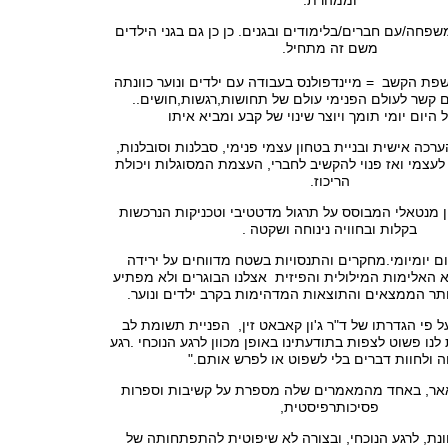
וממהרת.
פחה/עם חברים/בלימודים ובגנים. כן כן גם בגני הילדים
משם זה מתחיל.
פת הקשב = מיינדפולנס בעבודה עם ילדים ונוער כוונתה
ם קשר לעולם הפנימי עולם של תחושות,רגשות,חושים..
 היום יומי תומך ויוצר שינוי של קבע ומביא איתו
כה אישית ובניית בטחון עצמי פנימי, סבלנות וסובלנות,
עצמי ואז פנוי להקשיב לחברי, העצמת המסוגלות ויכולת
הריכוז.
ן מנטאלי המבוסס על תרגול מדטטיבי וטכניקות הנרכשות
בקלות ובחוויה נינוחה ושקטה .
ם יומיומי.מחקרים והתנסויות בשטח מדווחים על ירידה
האלימות המילולית והפיזית אצלנו הבוגרים ולא מפתיע
תר הממצאים והתוצאות המדהימות בקרב ילדים ונוער.
Mindfulnes על פי הגדרתו של ד"ר ג'ון קאבאט זין, הפניית תשומת לב
ו פשוט לצפות בתודעתינו באופן מכוון לרגע הנוכחי .רגע
ה ולחוות דברים בלי לשפוט או לפרש אותם."
אאר, באחד מהמאמרים שלה מספרת על קשיבות וספרות
פסיכותרפיסטית,
נת, לרגע הנוכחי, ובצורה לא שיפוטית להתפתחותה של