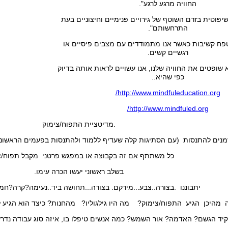
החוויה מרגע לרגע".
יפוטית בזרם השוטף של גירויים פנימיים וחיצוניים בעת
התרחשותם".
פח קשיבות כאשר אנו מתמודדים עם מצבים פיסיים או
רגשיים קשים.
א שופטים את החוויה שלנו, אנו עשויים לראות אותה בדיוק
כפי שהיא..
http://www.mindfuleducation.org/
http://www.mindfuled.org/
.מדיטציית התפוח/צימוק
מנים להתנסות (עם הסתיגות קלה שעדיף ללמוד ולהתנסות בפעמים הראשונ
כל משתתף אם זה בקבוצה או במפגש פרטני מקבל תפוח/צ
בשלב ראשוני יעשו הכרה עימו.
יתבוננו .בצורה..צבע...מירקם. בצורה...תחושה ביד..נעימה?קרה?חמה
 מהיכן הגיע התפוח/צימוק? מה היו גילגוליו? מהחנות? כיצד הוא הגיע לח
יד הגשם? האדמה? אור השמש? כמה אנשים טיפלו בו, איזה סוג עבודה נדרשה