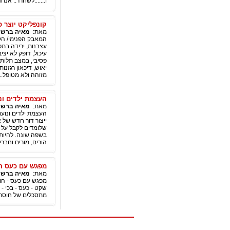
ו.......לשחרר.. א
קונפליקט יוצר כ
מאת:
מאיה ברש
|
המאבק הפנימי/ הקו
עצבנות, ירידה בתפק
עיכול, דופק לא יצ
פסיבי, במצב תלותי,
יאוש, דיכאון רגזנו
מזוהה ולא מטופל..
העצמת ילדים ונו
מאת:
מאיה ברש
|
העצמת ילדים ונוער
ייצור דור חדש של 
שלומדים לקבל על 
בשפה שונה. להיות 
הורים, מורים וחבר
מפגש עם כעס הו
מאת:
מאיה ברש
|
מפגש עם כעס - הור
שקט - כעס - בכי -
מתסכלים של חוסר 