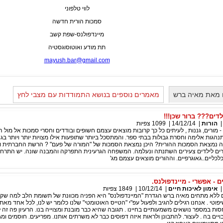
לווי טלפוני
סמכות הורית חדשה
מיינדפולנס-שפת קשב
תת מודע ואוטוסוגסטיה
mayush.bar@gmail.com
 מאת מאיה ברש
מאמרים נוספים בנושא התמודדות עם מצבי לחץ
דים??? ברור שכן!!!
הורות
|
14/12/14
|
1099
צפיות
 - מורים, גננות , לעיתים כל כך קרובות מוצאים עצמם חשופים ובודדים וחסרי סמכות אל מול 
הגות אלימה וחסרת גבולות בבתי ספר. והמתסכל ביותר שתופעות אילו מצויות יותר ויותר בגנ
יפה נמצאת הסמכות ההורית? היכן נמצאת הסמכות של "המורה של פעם" ? הרשת החברתית
ם לילדים צעירים השתנתה ונעלמה. המשפחה הגרעינית התפרקה והמבנה שונה. יש התרחק
לכליים..גאוגרפיים. וההורים מוצאים עצמם מג'
 - אפשרי - מיינדפולנס.
אימון לאיכות חיים
|
10/12/14
|
1849
צפיות
ים ללא מתחים מאיה ברש הגדרת "המיינדפולנס" היא הפניה מכוונת של תשומת הלב למה שק
יפוטי . אנחנו רגילים להגיב ולפעול עפ"י "הטייס האוטומטי" שלנו כלומר יש לנו, לכל אחד מאתנ
סות במספר נושאים משמעותיים בחיינו . תגובה שהיא כבר מובנת ומצוייה בנו. הרעיון פה זה
ים בה . לעצור. להתבונן ולראות איזה דפוסים כבר לא משרתים אותנו. מפריעים. חוסמים ומג