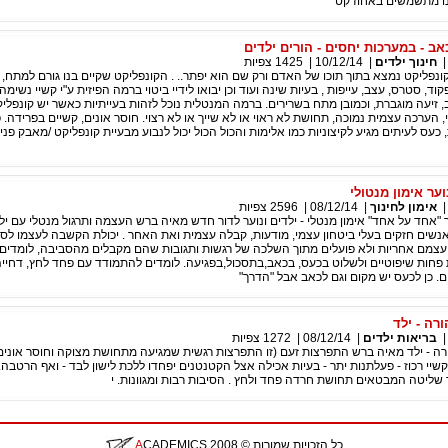
נחנו מתשמשים באחוז קט
אב - במערכות יחסים - הורים ילדים
חינוך ילדים
|
10/12/14
|
1425
צפיות
נפליקט נמצא בתוך תוכו של האדם ורק שם הוא יפתר.. . הקונפליקט שקיים בנו גורם למתח, ל
וד, סטרס, עצב, עייפות , בעיות שינה ועוד וכן יבואו לידיי ביטוי ברמה הפיזית ע"י קשיי נשימה,
יב, זיעה מוגברת, וכמובן מתח בשרירים. ברמה המנטלית נוכל לזהות בעייתיות כאשר יש קונפל
 הערכה עצמית נמוכה, תחושת לא ראוי או לא שייך או לא רצוי. חוסר אונים, קשיים בפרידה. פ
ת, כעס לעיתים מגיע לקיצוניות כמו אלימות והכול הכול יכול לנבוע מבעיית קונפליקט /מאבק פני
ער אימון מנטולי
אימון לחינוך
|
08/12/14
|
2596
צפיות
 "אחד על אחד" אימון מנטלי - ילדים ונוער לדור חדש מאיה ברש העצמה ותרגול מנטלי עם ילד
אנשים חזקים בעלי ביטחון עצמי, מודעות, קבלה עצמית ואת האחר . יכולת הקשבה לעצמו לסב
עצמם אחריות ולא פועלים מתוך השלכה של רגשות ותגובות שהם מקבלים מהסביבה, לומדים
פחות שיפוטיים ולשלוט בכעס, בכאב,בתסכול,בפגיעה. לומדים להתמודד עם פחד לחץ, דחיי
ים. כן לכעס יש מקום וגם לכאב אבל "הדרך"
רה - ילד
בריאות ילדים
|
08/12/14
|
1272
צפיות
ה - ילד מאיה ברש התפרצות זעם (זו התפרצות רגשית שמגיעה מתחושת מצוקה וחוסר אונים)
 קשיי רכוז - פעלתנות יתר - בעיות אכילה אצל הקטנטנים יפחדו ללכת לישון לבד - ואף הרטבה
שליטה המבטאים תחושת חרדה פחד ולחץ . הסיבות רבות ומגוונות. י
כל הזכויות שמורות
© 2008
CADEMICS
A