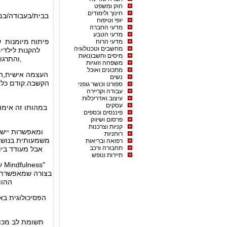
חוק ומשפט
חינוך ולימודים
בבית/בעבודה/במש
יופי וטיפוח
מדעי החברה
מדעי הטבע
פיתוח מיומנות ש
מדעי הרוח
מחשבים וטכנולוגיה
להקנות לילדי
מיסים וחשבונאות
,והתרגול
משפחה וזוגיות
מתכונים ואוכל
העצמה אישית,הער
נשים
הקשבה.קודם כל ל
ספורט וכושר גופני
עבודה וקריירה
עיצוב ואדריכלות
עסקים
במהותו זה אימו
פיננסים וכספים
פרסום ושיווק
קניות וצרכנות
ומאפשרות יישו
רוחניות
משמעותית בנושא 
רפואה ובריאות
תחבורה ורכב
אבל מעודד ביו
תיירות ונופש
"s
בצורה שמאפשרת לנ
ההוו
הפסיכולוגית ב
תשומת לב מכוו