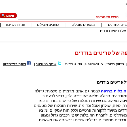
חפש מאמרים:
רים אחרונים
|
מאמרים מובילים
|
כותבים מובילים
|
הנחיות עריכה
|
של פריטים בודדים
ה של פריטים בודדים
|
שיווק רשתי
|
07/09/2015
|
3198
צפיות
|
שתף בטוויטר
|
שתף בפייסבוק
 פריטים בודדים
הובלות בחיפה
לבטח גם אתם מדמיינים משאית גדולה
ודד עם תכולה מלאה של דירה. לכן, כדאי לדעת כי
יפה
מציעה גם שירות הובלות של פריטים בודדים כמו
ר, ספה, שולחן אוכל וכדומה. שירות הובלות של מטענים
דדים מיועד ללקוחות פרטיים וללקוחות עסקיים ומוצע
משתלמים. לחברת ההובלות יש צי רכבים גדול ומגוון
ורכבים מסחריים בגדלים שונים וברשותה גם משאיות