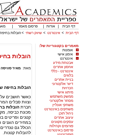
דף הבית
|
אודות
|
פרסום מאמר
|
מאמ
דף הבית
אינטרנט
שיווק רשתי
הובלות בחיפה 
מאמרים בקטגוריות של:
אומנות
אימון אישי
הובלות בחיפ
אינטרנט
אבטחת מידע
אחסון אתרים
מאת:
מאיר סוויסה
אינטרנט - כללי
בלוגים
בניית אתרים
דיוור אלקטרוני
הובלות בחיפה של
הכרויות
מיתוג אישי
ממשק משתמש
כאשר חושבים על
מסחר אלקטרוני
וצוות סבלים המתמ
משחקי אונליין
חברת
הובלות בח
משחקים באינטרנט
מכונת כביסה, מקר
ניהול תוכן
קטנים ופריטים בו
עיצוב אתרים
עסקים מקוונים
במחירים הוגנים ו
פורומים וקהילות
הכולל גם טנדרים 
פרסום באינטרנט
להובלות קטנות.
קופירייטינג