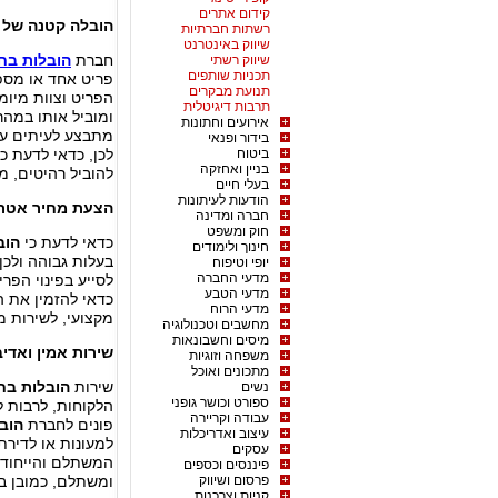
קידום אתרים
הובלה קטנה של פ
רשתות חברתיות
שיווק באינטרנט
חברת
הובלות בח
שיווק רשתי
תכניות שותפים
פריט אחד או מספ
תנועת מבקרים
הפריט וצוות מיו
תרבות דיגיטלית
ומוביל אותו במהר
אירועים וחתונות
מתבצע לעיתים עוד
בידור ופנאי
ביטוח
לכן, כדאי לדעת כ
בניין ואחזקה
להוביל רהיטים, מ
בעלי חיים
הודעות לעיתונות
הצעת מחיר אטר
חברה ומדינה
חוק ומשפט
כדאי לדעת כי
הוב
חינוך ולימודים
בעלות גבוהה ולכן
יופי וטיפוח
מדעי החברה
לסייע בפינוי הפר
מדעי הטבע
כדאי להזמין את 
מדעי הרוח
מקצועי, לשירות מה
מחשבים וטכנולוגיה
מיסים וחשבונאות
שירות אמין ואדיב
משפחה וזוגיות
מתכונים ואוכל
שירות
הובלות בח
נשים
ספורט וכושר גופני
הלקוחות, לרבות ל
עבודה וקריירה
פונים לחברת
הוב
עיצוב ואדריכלות
למעונות או לדירת
עסקים
המשתלם והייחוד
פיננסים וכספים
פרסום ושיווק
ומשתלם, כמובן במ
קניות וצרכנות