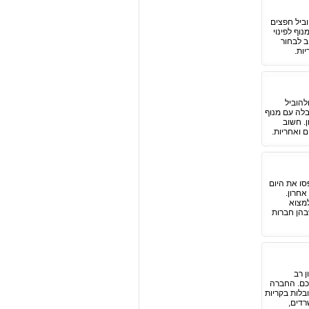
וביל חפצים
וף לפינוי
ב לבחור
ות.
להוביל
בלה עם מנוף
ן. חשוב
 ואחריות.
סו את היום
חרון.
למצוא
שבהן חברות
ן רב
כם. החברה
בלות בקריות
רדים,