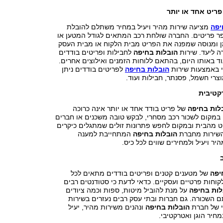
ריט אחד או יותר
יפה
מציעה שירות מהיר ויעיל במחיר משתלם להובלת
ר פריטים. החברה שולחת רכב המתאים לגודל המטען או
מן ומנוסה שמפנה את הפריט מבית הלקוח או מבית העסק
ה ליעד. שירות
הובלות בחיפה
לחבילות ופריטים בודדים
 באותו היום, בהתאם ללוחות הזמנים ואילוצים אחרים.
י באמצעות שירות
הובלות בחיפה
לפריטים בודדים ניתן
וצרי חשמל, פסנתר, חבילות ועוד.
קטיבית
לות בחיפה
של פריט בודד אחד או יותר אינה כרוכה
 במקום לשכור רכב מסחרי, לבקש טובה משכנים או חברים
יט מהבית ובמקום לחפש פתרונות זולים שמתגלים כיקרים
השירות מחברת
הובלות בחיפה
המתחייבת למענה
יר ויעיל ולמחירים שווים לכל כיס.
יפה
של מטענים קטנים ופריטים בודדים מתאים לכל
קוחות פרטיים ועסקיים. כדאי לדעת כי סטודנטים רבים
לות בחיפה
על מנת להוביל מיטות, ספות וכמה ציודים
ם השכורה. גם חברות ובתי עסק רבים נעזרים בשירות
י של חברת
הובלות בחיפה
ונהנים משירות מהיר, יעיל
חיר הוגן ואטרקטיבי.