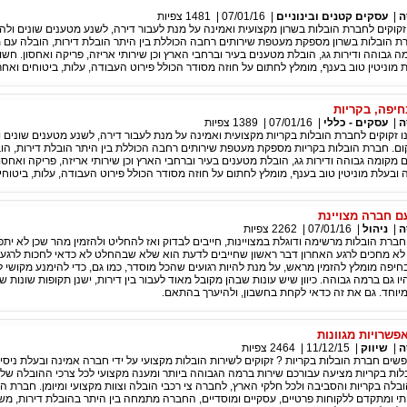
ה
|
עסקים קטנים ובינוניים
|
07/01/16
|
1481
צפיות
נו זקוקים לחברת הובלות בשרון מקצועית ואמינה על מנת לעבור דירה, לשנע מטענים שונים ולה
 הובלות בשרון מספקת מעטפת שירותים רחבה הכוללת בין היתר הובלת דירות, הובלה עם מנ
ה גבוהה ודירות גג, הובלת מטענים בעיר וברחבי הארץ וכן שירותי אריזה, פריקה ואחסון. חשו
מוניטין טוב בענף, מומלץ לחתום על חוזה מסודר הכולל פירוט העבודה, עלות, ביטוחים ואחרי
חיפה, בקריות
ה
|
עסקים - כללי
|
07/01/16
|
1389
צפיות
נו זקוקים לחברת הובלות בקריות מקצועית ואמינה על מנת לעבור דירה, לשנע מטענים שונים ו
ם. חברת הובלות בקריות מספקת מעטפת שירותים רחבה הכוללת בין היתר הובלת דירות, הו
ם מקומה גבוהה ודירות גג, הובלת מטענים בעיר וברחבי הארץ וכן שירותי אריזה, פריקה ואחסו
ובעלת מוניטין טוב בענף, מומלץ לחתום על חוזה מסודר הכולל פירוט העבודה, עלות, ביטוחים
ם חברה מצויינת
ה
|
ניהול
|
07/01/16
|
2262
צפיות
ברת הובלות מרשימה ודוגלת במצויינות, חייבים לבדוק ואז להחליט ולהזמין מהר שכן לא יתפ
לא מחכים לרגע האחרון דבר ראשון שחייבים לדעת הוא שלא שבהחלט לא כדאי לחכות לרגע א
חיפה מומלץ להזמין מראש, על מנת להיות רגועים שהכל מוסדר, כמו גם, כדי להימנע מקושי 
היו גם ברמה גבוהה. כיוון שיש עונות שבהן מקובל מאוד לעבור בין דירות, ישנן תקופות שונות 
יוחד. גם את זה כדאי לקחת בחשבון, ולהיערך בהתאם.
אפשרויות מגוונות
ה
|
שיווק
|
11/12/15
|
2464
צפיות
שים חברת הובלות בקריות ? זקוקים לשירות הובלות מקצועי על ידי חברה אמינה ובעלת ניסיו
ות בקריות מציעה עבורכם שירות ברמה הגבוהה ביותר ומענה מקצועי לכל צרכי ההובלה של
לה בקריות והסביבה ולכל חלקי הארץ, לחברה צי רכבי הובלה וצוות מקצועי ומיומן. חברת הו
י ומתקדם ללקוחות פרטיים, עסקיים ומוסדיים, החברה מתמחה בין היתר בהובלת דירות, מש