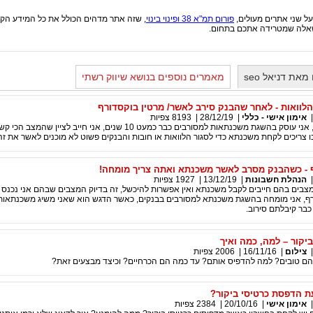
על שני אתרים מעולים,
פורום תמ"א 38 ופינוי בינוי
שאלה שמטרידה אתכם בתחום.
את דניאל seo
מאמרים נוספים בנושא שיווק רשתי
לוואות - לאחר שהבנק סירב לאשר/ מרטין בוקסדורף
אימון אישי - כללי
|
28/12/19
|
8193
צפיות
תראו חברים יקרים, אני עוסק בהשגת משכנתאות למסורבים כבר כמעט 10 שנים, אני חייב לציין ש
ו צריכים לקחת משכנתא כדי לסגור הלוואות או חובות והבנקים פשוט לא מוכנים לאשר את זה
 - כשהבנק מסרב לאשר משכנתא ואתה צריך מומחה!
הנהלת חשבונות
|
13/12/19
|
1927
צפיות
צבים בהם חייבים לקבל משכנתא ואין אפשרות להיכשל, זה בדיוק המצבים שבהם אני נכנס 
רף, אני מומחה בהשגת משכנתא למסורבים בבנקים, כאשר הדגש הוא שאני משיג משכנתאות
בר קיבלתם סירוב.
יקור – למה, כמה ואיך
צילום
|
16/11/16
|
2006
צפיות
 הם טובים? למה להדפיס אותם? עד כמה הם הכרחיים? וכיצד מבצעים זאת?
ת הדפסת כרטיסי ביקור?
אימון אישי
|
20/10/16
|
2384
צפיות