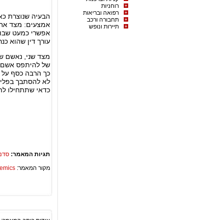
רוחניות
רפואה ובריאות
הבעיה שנוצרת כא
תחבורה ורכב
אמצעים: מצד אחד
תיירות ונופש
אפשרי כמעט שבו 
עורך דין שהוא כנ
מצד שני, נאשם שמ
של להיתפס אשם מ
כך הרבה כסף על ע
לא להסתבך בפליל
כדאי שתתחילו לה
תגיות המאמר:
סדנ
מקור המאמר:
Academics – ספריית 