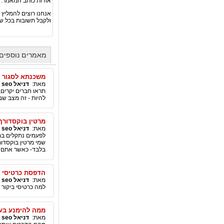
אודות כותב המאמר:
אנחנו רוצים להמליץ 
ולקבל תשובות בכל 
מאמרים נוספים מ
משכנתא לסגור ה
מאת:
דניאל seo
|
להיות - זה מצב שב
מרטין בוקסדורף
מאת:
דניאל seo
|
לפעמים נתקלים במ
שמי מרטין בוקסדו
בלבד- כאשר אתם כ
הדפסת כרטיסי ב
מאת:
דניאל seo
|
למה כרטיסי ביקור
ממה להימנע בע
מאת:
דניאל seo
|