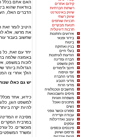
האם אתם בכלל הי
קידום אתרים
בוודאות שהוא בי
רשתות חברתיות
הדברים האלו, הע
שיווק באינטרנט
שיווק רשתי
תכניות שותפים
תנועת מבקרים
היטיב לומר זאת ה
תרבות דיגיטלית
את מרשו, אלא להג
אירועים וחתונות
שחשוב בעבור עורך
בידור ופנאי
ביטוח
בניין ואחזקה
בעלי חיים
יחד עם זאת, כל מ
הודעות לעיתונות
באמונה שלמה בחפ
חברה ומדינה
לזכות במשפט, אל
חוק ומשפט
הגדולות ביותר של
חינוך ולימודים
יופי וטיפוח
הולך אחרי צו המצ
מדעי החברה
מדעי הטבע
יש גם כאלו שנות
מדעי הרוח
מחשבים וטכנולוגיה
מיסים וחשבונאות
כידוע, אחד מכללי
משפחה וזוגיות
למשפט הוגן, כלומר
מתכונים ואוכל
נשים
להיות יקרה ביותר
ספורט וכושר גופני
עבודה וקריירה
מסיבה זו המדינה
עיצוב ואדריכלות
במרבית המקרים אנ
עסקים
מוכשרים. כל עורכ
פיננסים וכספים
פרסום ושיווק
ומשרד המשפטים ו
קניות וצרכנות