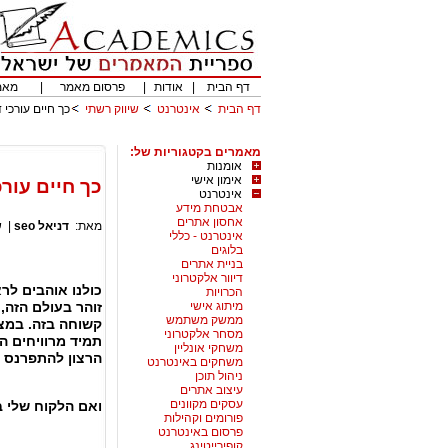
דף הבית
|
אודות
|
פרסום מאמר
|
מאמ
דף הבית
אינטרנט
שיווק רשתי
כך חיים עורכי 
מאמרים בקטגוריות של:
אומנות
אימון אישי
כך חיים עורכ
אינטרנט
אבטחת מידע
אחסון אתרים
מאת:
דניאל seo
|
ש
אינטרנט - כללי
בלוגים
בניית אתרים
דיוור אלקטרוני
כולנו אוהבים ל
הכרויות
מיתוג אישי
זוהר בעולם הזה,
ממשק משתמש
קשוחה בזה. במצי
מסחר אלקטרוני
תמיד מרוויחים ה
משחקי אונליין
הרצון להתפרנס
משחקים באינטרנט
ניהול תוכן
עיצוב אתרים
עסקים מקוונים
ואם הלקוח שלי
פורומים וקהילות
פרסום באינטרנט
קופירייטינג