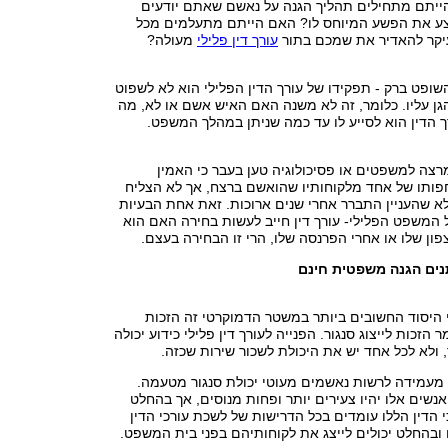
יתם מתחילים תהליך הגנה על נאשם שאתם יודעים
צע את הפשע המיוחס לו? האם הייתם מתעלמים מכל
יקר להאדיר את שמכם בתור
עורך דין פלילי
מעולה?
שופט ברק - תפקידו של עורך הדין הפלילי הוא לא לשפוט
ן עליו. כלומר, זה לא משנה האם האיש אשם או לא, מה
 הדין הוא לסייע לו עד כמה שניתן במהלך המשפט.
רצה למשפטים או פסיכולוגיה טען בעבר כי האמין
ותו של אחד מלקוחותיו שהואשם ברצח, אך לא הצליח
א שהעניין התברר אחרי שנים ארוכות. זאת אחת הבעיות
 המשפט הפלילי- עורך דין חייב לעשות בחירה האם הוא
פון שלו או אחרי הפרנסה שלו, הרי זו הבחירה בעצם.
נים הגנה משפטית חינם
 היסוד החשובים ביותר במשטר הדמוקרטי זה הזכות
 הזכות לייצוג סנגור. הפנייה לעורך דין פלילי כידוע יכולה
, ולא לכל אחד יש את היכולת לשכור שירות שכזה.
 מעמידה לרשות נאשמים מעוטי יכולת סנגור מטעמה.
שים אלו יהיו צעירים יותר ופחות מנוסים, אך בהחלט
י הדין הללו עומדים בכל הדרישות של לשכת עורכי הדין
בהחלט יכולים לייצג את לקוחותיהם בפני בית המשפט.