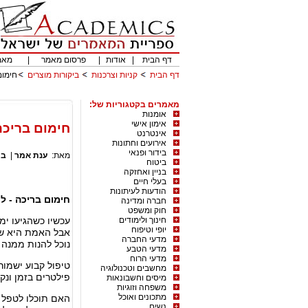
דף הבית
|
אודות
|
פרסום מאמר
|
מאמ
דף הבית
קניות וצרכנות
ביקורות מוצרים
חימום
מאמרים בקטגוריות של:
אומנות
אימון אישי
חימום בריכה
אינטרנט
אירועים וחתונות
בידור ופנאי
מאת:
ענת אמר
|
בי
ביטוח
בניין ואחזקה
בעלי חיים
הודעות לעיתונות
חימום בריכה - לע
חברה ומדינה
חוק ומשפט
חינוך ולימודים
עכשיו כשהגיעו ימ
יופי וטיפוח
אבל האמת היא שד
מדעי החברה
נוכל להנות ממנה
מדעי הטבע
מדעי הרוח
טיפול קבוע ישמור
מחשבים וטכנולוגיה
פילטרים בזמן ונקי
מיסים וחשבונאות
משפחה וזוגיות
מתכונים ואוכל
האם תוכלו לטפל ב
נשים