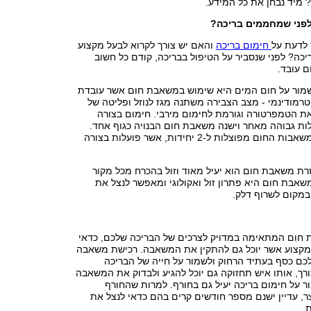
? מיד נבחן את כל המידע.
פני שמחממים בריכה?
 לדעת על
חימום בריכה
והאם יש צורך לקרוא לבעל מקצוע
כה? לפני שנסביר על הטיפול בבריכה, קודם כל חשוב
ם עובד.
מור על חום המים היא שימוש במשאבת חום אשר עובדת
 טרמודינמי - מצב הצבירה משתנה מגז לנוזל ופליטה של
ת הטמפרטורה וגורמת לחימום מירבי. חימום בצורה
ות גבוהה מאחר וישנה משאבת חום הבנויה כגוף אחד.
בחלק מהבריכות משאבות החום מפוצלות ל-2 יחידות, אשר פועלות בצורה
רת משאבת חום הוא יעיל מאוד וזול בהכרח מכל מקור
משאבת חום היא פתרון זול ואקולוגי ומאפשר לנצל את
במקום לשרוף דלק.
 חום המתאימה במדויק לצרכים של הבריכה שלכם, כדאי
מקצוע אשר יוכל גם להתקין את המשאבה. רכישת משאבה
 לכם כסף בעתיד הרחוק ולשמור על חייה של הבריכה
ך, אותו איש תחזוקה גם יוכל להגיע ולבדוק את המשאבה
ור על חימום בריכה יעיל גם בחורף. למרות שהחורף
, עדיין ישנם מספר חודשים קרים בהם כדאי לנצל את
.