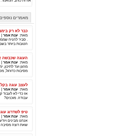
אודות כותב המאמר:
מאמרים נוספים
כבר לא רק בימב
מאת:
ענת אמר
|
. סביר להניח שממי
הטובות ביותר בשבי
העוגה שכבשה א
מאת:
ענת אמר
|
מהגן ועד לתיכון, י
מסיבות כדורגל, מסי
לעצב עוגה בקלי
מאת:
ענת אמר
|
אז כדי לא לעבוד ק
עבודה. מוכנים?
טיפ לשדרוג עוגו
מאת:
ענת אמר
|
אנחנו מבינים ויוד
שאת רוצה מסיבה יפ