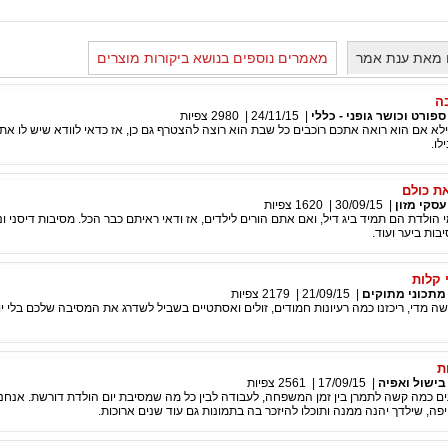
 מאת ענת אמר
מאמרים נוספים בנושא ביקורות מוצרים
ה
ספורט וכושר גופני - כללי
|
24/11/15
|
2980
צפיות
לא אם הוא רואה אתכם רוכבים כל שבת הוא רוצה להצטרף גם כן, אז כדאי לוודא שיש לו את 
לו.
ת כולם
עסקי מזון
|
30/09/15
|
1620
צפיות
מי הולדת הם תמיד ביג דיל, ואם אתם הורים לילדים, אז ודאי ראיתם כבר הכל. מסיבות דיסני ונ
בות ביער ועוד.
 קלות
מתכוני מתוקים
|
21/09/15
|
2179
צפיות
שה מדי, ריכזנו כמה רעיונות חמודים, זולים ואסתטיים בשביל לשדרג את המסיבה שלכם בלי יו
ת
בישול ואפיה
|
17/09/15
|
2561
צפיות
עים כמה קשה לתמרן בין זמן המשפחה, לעבודה לבין כל מה שמסיבת יום הולדת דורשת. אנחנו 
ה, שילדך יהנה ממנה ותוכלו להיזכר בה בתמונות גם עוד שנים ארוכות.