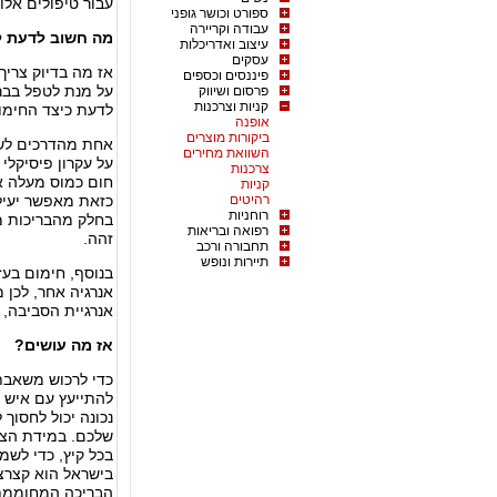
עבור טיפולים אלו
ספורט וכושר גופני
עבודה וקריירה
מה חשוב לדעת ל
עיצוב ואדריכלות
עסקים
אז מה בדיוק צריך
פיננסים וכספים
על מנת לטפל בברי
פרסום ושיווק
קניות וצרכנות
לדעת כיצד החימו
אופנה
ביקורות מוצרים
אחת מהדרכים לש
השוואת מחירים
על עקרון פיסיקלי
צרכנות
חום כמוס מעלה א
קניות
רהיטים
כזאת מאפשר יעיל
רוחניות
רפואה ובריאות
זהה.
תחבורה ורכב
תיירות ונופש
בנוסף, חימום בעז
אנרגיה אחר, לכן 
אנרגיית הסביבה, 
אז מה עושים?
כדי לרכוש משאבת
להתייעץ עם איש 
נכונה יכול לחסוך
שלכם. במידת הצור
בכל קיץ, כדי לשמ
בישראל הוא קצרצר
הבריכה המחוממת