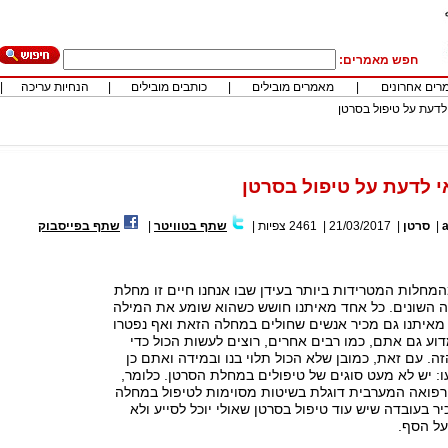
חפש מאמרים:
רים אחרונים
|
מאמרים מובילים
|
כותבים מובילים
|
הנחיות עריכה
|
לדעת על טיפול בסרטן
 לדעת על טיפול בסרטן
|
סרטן
|
21/03/2017
|
2461
צפיות
|
שתף בטוויטר
|
שתף בפייסבוק
מחלות המטרידות ביותר בעידן שבו אנחנו חיים זו מחלת
יה השונים. כל אחד מאיתנו חושש כשהוא שומע את המילה
מאיתנו גם מכיר אנשים שחולים במחלה הזאת ואף נפטרו
דוע גם אתם, כמו רבים אחרים, רוצים לעשות הכול כדי
. עם זאת, כמובן שלא הכול תלוי בנו ובמידה ואתם כן
: יש לא מעט סוגים של טיפולים במחלת הסרטן. כלומר,
הרפואה המערבית דוגלת בשיטות מסוימות לטיפול במחלה
ר בעובדה שיש עוד טיפול בסרטן שאולי יוכל לסייע ולא
על הסף.