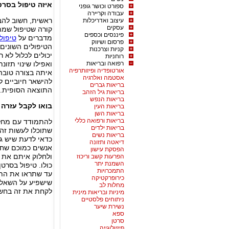
איזה טיפול בסרט
ספורט וכושר גופני
עבודה וקריירה
ראשית, חשוב להב
עיצוב ואדריכלות
עסקים
קורה שטיפול שמת
פיננסים וכספים
מדברים על
טיפול
פרסום ושיווק
הטיפולים השונים ו
קניות וצרכנות
יכולים לכלול לא 
רוחניות
רפואה ובריאות
ואפילו שינוי תזו
אורטופדיה ופיזותרפיה
איתה בצורה טובה
אסטמה ואלרגיה
להישאר חיוביים ל
בריאות גברים
התוצאה הסופית.
בריאות גיל הזהב
בריאות הנפש
בואו לקבל עזרה 
בריאות העין
בריאות השן
בריאות ורפואה כללי
להתמודד עם מחלת
בריאות ילדים
שתוכלו לעשות זה 
בריאות נשים
כדאי לדעת שיש ג
דיאטה ותזונה
אנשים כמוכם שחלו
הפסקת עישון
ולחלוק איתם את 
הפרעות קשב וריכוז
השמנת יתר
כולו. טיפול בסרט
התמכרויות
עד שתראו את הת
כירופרקטיקה
שישפיע על השאלה
מחלות לב
לקחת את זה בחשב
מיניות ובריאות מינית
ניתוחים פלסטיים
נשירת שיער
ספא
סרטן
פיזיולוגייה