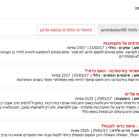
ht
amirdado
מאמרים נוספים בנושא סרטן
ראים על מקצוענות
am
|
עסקים - כללי
|
21/02/17
|
1557
צפיות
 לפגישה. אתם מגיעים למקום חדש, לא מוכר. אתם מנסים להתמצא ולהגיע לחדר בו נקבעה 
לא מסתדרים.
שראי באינטרנט - האם כדאי?
am
|
פיננסים וכספים - כללי
|
01/02/17
|
2217
צפיות
רכישות באינטרנט הינו תחום שהפך להיות נפוץ ופופולארי מאוד בשנים האחרונות.
ס פלייס
am
|
השקעות
|
25/01/17
|
2125
צפיות
ת הדמויות המוכרות והבולטות בשוק ההון מזה שנים רבות רבות. במקביל לניסיון הרב שצבר ב
ה, מקפיד הרצוג על התעדכנות מתמדת - שכן לתפישתו, ולא רק לתפישתו כמובן, הטכנולוגיה 
וק ההון ובעולם הבנקאות באופן כללי.
 - איפה כדאי לקנות?
am
|
הריון ולידה
|
25/01/17
|
2525
צפיות
הנולד, נשאלת השאלה היכן המקום המומלץ ביותר לקנות עבורו את המוצרים שהוא כה צריך.