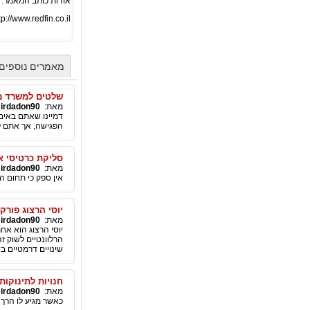
אודות כותב המאמר:
tp://www.redfin.co.il
מאמרים נוספים מאת n90
שלטים למשרד מ
מאת:
irdadon90
דמיינו שאתם באים
הפגישה, אך אתם 
סליקת כרטיסי א
מאת:
irdadon90
אין ספק כי תחום ה
יוסי הרצוג פורק
מאת:
irdadon90
יוסי הרצוג הוא אח
הרלוונטיים לשוק ז
שינויים דרמטיים בש
חנויות לתינוקות
מאת:
irdadon90
כאשר מגיע לו הרך 