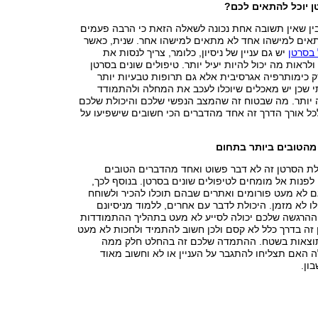
ן יוכל להתאים לכם?
ין שאין תשובה אחת נכונה לשאלה הזאת כי הרבה פעמים
אים למישהו אחד לא מתאים למישהו אחר. שנית, כאשר
 בסרטן
יש גם עניין של ניסיון, כלומר, צריך לנסות את
לראות מה יכול להיות יעיל יותר. טיפולים שונים בסרטן
רק כימותרפיה אגרסיבית אלא גם תרופות טבעיות יותר
נתי שכן יש מאכלים שיוכלו לעכב את המחלה ולהתמודד
 יותר. מה שבטוח זה שהמצב הנפשי שלכם והיכולת שלכם
כל אורך הדרך זה אחד מהדברים הכי חשובים שישפיעו על
מהטובים ביותר בתחום
 הסרטן זה לא דבר פשוט ואחד מהדברים הטובים
לפנות אל מומחים לטיפולים שונים בסרטן. בנוסף לכך,
ם לא מעט פורומים ואתרים שבהם תוכלו להכיר ולשוחח
 לא מזמן. היכולת לדבר עם אחרים, ללמוד מניסיונם
ההרגשה שלכם יכולה לסייע לא מעט בתהליך ההתמודדות
ן זה בדרך כלל לא קסם ולכן חשוב להתמיד ולחכות לא מעט
וצאות בשטח. ההתמדה שלכם זה בהחלט חלק ממה
 האם תצליחו להתגבר על העניין או לא וחשוב מאוד
ון.