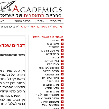
דף הבית
|
אודות
|
פרסום מאמר
|
מאמ
דף הבית
רפואה ובריאות
סרטן
דברים שכדאי 
מאמרים בקטגוריות של:
אומנות
אימון אישי
דברים שכדאי
אינטרנט
אירועים וחתונות
בידור ופנאי
מאת:
amirdadon90
ביטוח
בניין ואחזקה
בעלי חיים
הודעות לעיתונות
אין ספק שאחת מה
חברה ומדינה
חוק ומשפט
הסרטן על כל גוונ
חינוך ולימודים
הזאת אך כל אחד 
יופי וטיפוח
ממנה. לכן ברור מ
מדעי החברה
להימנע מהמצב הזה
מדעי הטבע
חולים כדאי שתדעו
מדעי הרוח
מחשבים וטכנולוגיה
זה אומנם נכון ש
מיסים וחשבונאות
אך הגיע הזמן להכי
משפחה וזוגיות
כדאי לשלול אותו 
מתכונים ואוכל
נשים