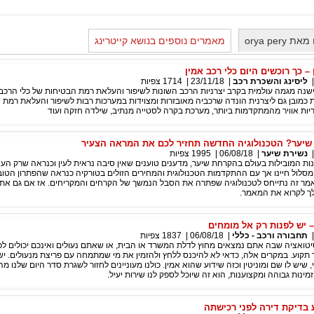
orya pe
מאמרים נוספים בנושא קייטרינג
 – כך רוכשים היום כלי רכב אמין
ליסינג והשכרת רכב
|
23/11/18
|
1714
צפיות
שנה מגמה עולמית בקרב יצרניות הרכב השונות לשיפור והעלאת רמת הבטיחות של כלי הרכב 
ת כמובן גם ליצרנית הונדה שרכביה מאובזרות ומצוידות במערכות רבות לשיפור והעלאת רמת 
יות אוויר מהמתקדמות ביותר, מערכת בקרה לסטייה מנתיב, שילדה חזקה ועוד
שיער? הטכנולוגיה החדשה תחזיר לכם את המראה הצעיר
נשירת שיער
|
06/08/18
|
1995
צפיות
ת המובילות בעולם בהקרחת שיער, מדענים טוענים שאין סיבה נראית לעין וכנראה שרק העני
סלול חיינו אך עם ההתקדמות הטכנולוגית והמחירים הזולים בטורקיה כנראה שהפתרון הטוב 
ר זה נתייחס לטכנולוגיה שפתרה את הסבל הנמשך של הקרחים והמקריחים. אז אם גם את
לך לקרוא את המאמר.
– יש לפנות רק אל מומחים
תחבורה ורכב - כללי
|
06/08/18
|
1837
צפיות
טואציה שבה אתם נמצאים מחוץ לדלת המשרד או הבית, או שאתם נעולים ואינכם יכולים ל
תקוע. במקרים אלה, כדאי לא להיכנס ללחץ ולהזמין את מי שמתמחה עם פריצת מנעולים. יש
י, שיש לו שם ומוניטין וכזה שידוע שהוא אמין. כולנו מעוניינים לחזור לשגרת סדר היום שלנו מה
 זמינות גבוהה ומקצוענות, הוא זה שיוכל לספק לנו שירות יעיל.
בדיקת דירה לפני רכישתה