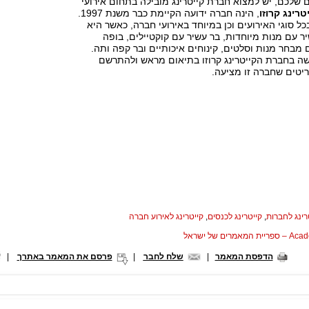
שלכם, יש למצוא חברת קייטרינג מובילה בתחום אירועי
טרינג קרוזו
, הינה חברה ידועה הקיימת כבר משנת 1997.
סוגי האירועים וכן במיוחד באירועי חברה, כאשר היא
 עם מנות מיוחדות, בר עשיר עם קוקטיילים, בופה
 מבחר מנות וסלטים, קינוחים איכותיים ובר קפה ותה.
שה בחברת הקייטרינג קרוזו בתיאום מראש ולהתרשם
טים שחברה זו מציעה.
רינג לחברות
,
קייטרינג לכנסים
,
קייטרינג לאירוע חברה
המאמרים של ישראל
הדפסת המאמר
|
שלח לחבר
|
פרסם את המאמר באתרך
|