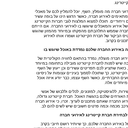
ייטרינג.
ירועי חברה מה מומלץ, השף, יוכל להמליץ לכם על מאכלי
מתאימים לאירוע חברה, כאשר הדגש הינו על בופה עשיר
 וייחודיים. תוכלו למצוא המלצות לגבי חברות הקייטרינג
 אירוע והמאכלים שיוגשו בו לאירועי החברה. אם הייתם
חברה שממש התלהבתם מהפקתו ובמיוחד מהמזון שהוגש
ס הביקור של חברת הקייטרינג ושמרו אותו לאירוע
ננים בקרוב.
ה באירוע החברה שלכם נמדדת באוכל שיוגש בו
ירוע חברה מוצלח, נמדד בהתאם לחוויה הקולינרית של
בה שיש לפנות לחברת קייטרינג מובילה בתחומה במיוחד
 כזאת שתציע לכם תפריטים עשירים וכן ייעוץ של השף
ייטרינג, כך שתוכלו לסמוך בעיניים עצומות על ניסיונו
ים החברתיים, כאשר השף עצמו, כבר יודע איזה אוכל
מיוחדים אלה.
רות, ללוגיסטיקה, למזנונים, לכלים וללבוש של אנשי
 האורחים שלכם בהגשת האוכל. חברת קייטרינג גדולה,
ע החברה שאתם מתכננים לערוך. זכרו, כי אירוע חברה
ורכב מכמה וכמה פרטים חשובים שיש לשים להם לב.
 לבחירת חברת קייטרינג לאירועי חברה
ל באירוע החברה שלכם, כך שיותיר רושם חיובי בקרב