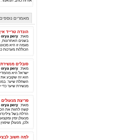
אודות כותב המאמר:
מאמרים נוספים מאת ry
הונדה טרייד אין
מאת:
orya pery
|
בשנים האחרונות, י
מגמה זו היא מכוונ
הכוללות מערכות כר
סובלים מנשירת 
מאת:
orya pery
|
ישראל היא מהמדינו
הוא זה שקובע את מ
השתלת שיער. במאמ
מנשירת שיער כדי 
פריצת מנעולים 
מאת:
orya pery
|
קשה לחוות את הסי
הדלת בשל צילינדר 
מנעולן זמין ומקצוע
ולכן, מנעולן שיפגין
למה חשוב לבצע 