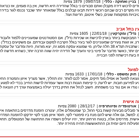
בניין ואחזקה - כללי
|
09/07/18
|
1879
צפיות
ים לרכוש דירה מקבלן ואתם סבורים כי בגלל שהדירה היא חדשה, אין בה פגמים, אז כנראה
היו מקרים רבים שבהם רוכשי דירות תבעו קבלנים בגלל שמאוחר יותר שכבר נכנסו לגור בדירה,
בויות ממקומות שונים, כשלי איטום, חריגות ועוד.
ין בתל אביב
נדל"ן ומקרקעין
|
22/01/18
|
1605
צפיות
 המבוקשת ביותר בארץ לרכישת או שכירות נדל"ן. אם הסטודנטים שמעוניינים ללמוד ולעבוד 
, או זוגות צעירים שמעוניינים לגור בעיר בגלל הקרבה למקום עבודתם. גם משקיעים בנדל"ן מ
למצוא דירות ישנות שתכנית תמ"א 38 חלה עליהן. מי שמוצא עסקה מסוג זה, יצא מורווח, היות ומדובר על 
ם יותר, כאשר מדובר על פינוי בינוי והערך של הדירה יהיה שווה הרבה יותר, כשהיא חדשה לחל
בעת רכישתה לפני הבנייה.
לפועל
חוק ומשפט - כללי
|
17/01/18
|
1633
צפיות
צאה לפועל או אפילו מס' תיקים, אסור לכם לוותר. זהו תהליך, אשר מצריך איזון והמטרה הח
ע לפירעון חובות. יש לדעת, כי קיימות הגנות רבות אשר עומדות לרשות החייב בכדי לא לפגוע 
נגדו או אם נגד בני משפחתו. חשוב לנהל את התיק בדרך יעילה באמצעות עורך דין הוצאה לפ
 אישית
אורטופדיה ופיזותרפיה
|
28/12/17
|
2080
צפיות
ר סובלים מבעיות קשות בכף הרגל, כך שמטופלים אלה, יצטרכו הזמנת מדרסים בהתאמה איש
. למשל, גם אלה שיש להם מנח ביו סימטרי לקוי, חוסר איזון מבני לקוי יזדקקו להזמנת המדר
ית. מדרסים אלה, בטווח הרחוק יותר, יהיו יעילים וישפרו את התחושה של המטופלים. תחול
פעילות היום יומית וכן ההתאוששות תהיה מהירה יותר.