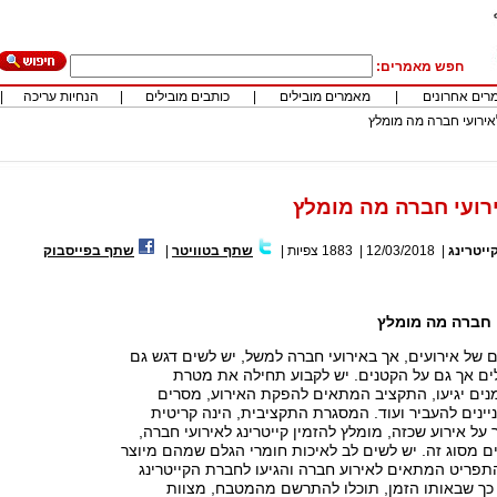
חפש מאמרים:
רים אחרונים
|
מאמרים מובילים
|
כותבים מובילים
|
הנחיות עריכה
|
לאירועי חברה מה מומלץ
ירועי חברה מה מומלץ
ייטרינג
|
12/03/2018
|
1883
צפיות
|
שתף בטוויטר
|
שתף בפייסבוק
י חברה מה מומלץ
ים של אירועים, אך באירועי חברה למשל, יש לשים דגש גם
ים אך גם על הקטנים. יש לקבוע תחילה את מטרת
מנים יגיעו, התקציב המתאים להפקת האירוע, מסרים
ינים להעביר ועוד. המסגרת התקציבית, הינה קריטית
על אירוע שכזה, מומלץ להזמין קייטרינג לאירועי חברה,
 מסוג זה. יש לשים לב לאיכות חומרי הגלם שמהם מיוצר
תפריט המתאים לאירוע חברה והגיעו לחברת הקייטרינג
 כך שבאותו הזמן, תוכלו להתרשם מהמטבח, מצוות