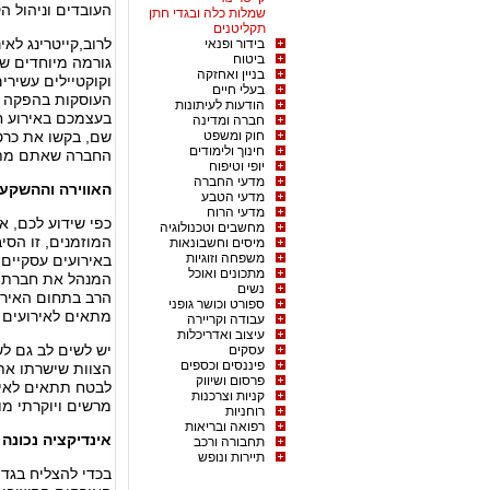
העובדים וניהול הק
שמלות כלה ובגדי חתן
תקליטנים
לרוב,קייטרינג לא
בידור ופנאי
ביטוח
גורמה מיוחדים ש
בניין ואחזקה
וקוקטיילים עשירים
בעלי חיים
העוסקות בהפקה של
הודעות לעיתונות
בעצמכם באירוע 
חברה ומדינה
חוק ומשפט
שם, בקשו את כרטי
חינוך ולימודים
החברה שאתם מתכ
יופי וטיפוח
מדעי החברה
האווירה וההשקע
מדעי הטבע
מדעי הרוח
כפי שידוע לכם, א
מחשבים וטכנולוגיה
המוזמנים, זו הסי
מיסים וחשבונאות
משפחה וזוגיות
באירועים עסקיים,
מתכונים ואוכל
המנהל את חברת הק
נשים
הרב בתחום האירוע
ספורט וכושר גופני
מתאים לאירועים 
עבודה וקריירה
עיצוב ואדריכלות
יש לשים לב גם לשי
עסקים
פיננסים וכספים
הצוות שישרתו את
פרסום ושיווק
לבטח תתאים לאירו
קניות וצרכנות
מרשים ויוקרתי מ
רוחניות
רפואה ובריאות
אינדיקציה נכונה
תחבורה ורכב
תיירות ונופש
בכדי להצליח בגדו