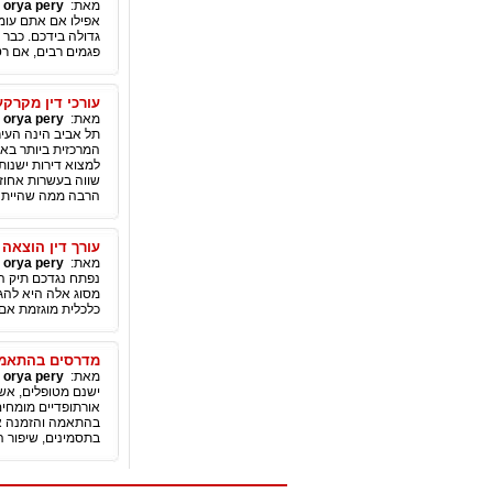
מאת:
orya pery
|
אפילו אם אתם עומד
גדולה בידכם. כבר 
פגמים רבים, אם רטי
עורכי דין מקרקע
מאת:
orya pery
|
תל אביב הינה העיר
המרכזית ביותר בארץ
שווה בעשרות אחוזי
הרבה ממה שהייתה 
עורך דין הוצאה 
מאת:
orya pery
|
נפתח נגדכם תיק הו
מסוג אלה היא להגי
כלכלית מוגזמת אם 
מדרסים בהתאמה
מאת:
orya pery
|
ישנם מטופלים, אש
אורתופדיים מומחים
בהתאמה והזמנה איש
בתסמינים, שיפור ה