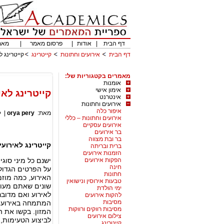
דף הבית
|
אודות
|
פרסום מאמר
|
מאמ
דף הבית
אירועים וחתונות
קייטרינג
קייטרינג 
מאמרים בקטגוריות של:
אומנות
אימון אישי
קייטרינג לא
אינטרנט
אירועים וחתונות
איפור כלה
מאת:
orya pery
|
ק
אירועים וחתונות – כללי
אירועים עסקיים
בר אירועים
בר ובת מצווה
קייטרינג לאירוע
ברית ובריתה
הזמנות אירועים
הפקות אירועים
ישנם כל מיני סוג
חינה
על הפרטים הגדול
חתונות
האירוע, כמה מוז
טבעות אירוסין ונישואין
שונים שאתם מעוני
ימי הולדת
לאירוע ואם מדובר 
להקות אירועים
מסיבות
המתמחה באירועים
מסיבות רווקים ורווקות
המזון. בקשו את ה
צילום אירועים
לביצוע הטעימות,
קייטרינג