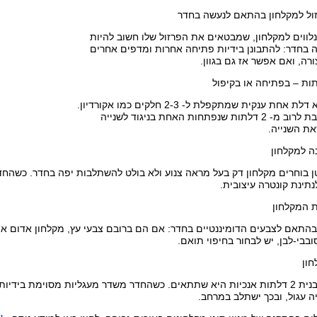
זול למקלחון בהתאם לנעשה בחדר
ווים למקלחון, שמבטאים את הפרזול שלו חשוב להיות
בחדר: להתבונן בידיות פתיחה אחרות ומדפים אחרים
ה, ואם אפשר אז גם בגוון.
ות – בפתיחה או בקיפול
דלת מתקפלת היא דלת אחת ענקית שמתקפלת ל- 2-3 חלקים כמו אקורדיון.
דלת פתיחה מורכבת לרוב מ- 2 דלתות שנפתחות האחת בניגוד לשנייה
את השנייה.
 למקלחון
בוחרים מקלחון דק בעל מראה צנוע ולא בולט להשתלבות יפה בחדר. כשהחדר ג
נתינת קונטרה עיצובית.
ת המקלחון
התאם לצבעים הדומיננטיים בחדר: אם הם ברובם צבעי עץ, מקלחון אדום או 
בבי-לבן, יש לבחור בחיפוי תואם.
חון
לרוב, הצורה המלבנית 2 דלתות אנכיות היא שתתאים. כשהחדר משדר מעגליות מסוימת
ה עגול, ובכך ישתלב במרחב.