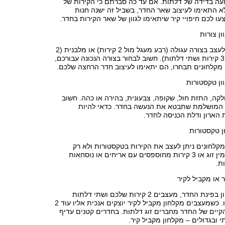
 בדידה של דלתות. אם עד כה סברתם כי הקירות של
 התאימו לעיצוב שאר החדר, בשביל זה ישנה חנות
עו לכם חיפויי קיר שיתאימו לגוון של שאר הקירות בחדר.
ן צורות
את הדלתות ניתן לעצב בצורה עגולה (רבע מעגל מול 2 קירות) או מלבנית (2
דלתות אנכיות או 3 קירות ושתי דלתות). חשוב לבחור בצורה הנכונה עבורכם,
 מקלחונים תבחרו, הם יתאימו לעיצוב חדר הרחצה שלכם.
ון טקסטורות
לקה, התזת חול, שקופה, צבעונית, בהירה או כהה. חשוב
 המושלמת שתבטא את הנעשה בחדר. כדאי להיות
הארון ודלת הכניסה לחדר.
ון טקסטורות
לחונים ניתן לעצב את הקירות בטקסטורות ולא רק
בצבעים. ניתן להזמין זוג או 3 קירות מחוספסים עם אריחים או נוסחאות
ת.
 או מקביל לקיר
כשמעצבים מקלחון בפינת החדר, מעצבים 2 קירות שלכם ושתי דלתות
שהספק מביא עמו. כשמעצבים מקלחון מקביל לקיר יוצקים אנכית אליו עוד 2
הקיים של החדר מחברים זוג דלתות. בחדרים קטנים עדיף
י ובגדולים – מקלחון מקביל קיר.