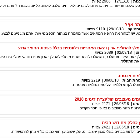
נות
|
12/11/18
|
2986
צפיות
עסק שלכם הרגשה ביתית שתגרום לעובדים ולאורחים שלכם לאהוב כל יום בעבודה? אתם זקוק
תח אף?
מטיקה
|
29/10/18
|
9110
צפיות
טי, יש לבחור את הרופא המתאים אשר מתמחה בניתוח הספציפי אותו אתם מעוניינים לבצע.
מלץ להחליף ארון והאם האחריות רלוונטית בכלל כשסוג החומר גרוע
וט
|
02/09/18
|
2089
צפיות
 את הארונות שלכם, תשאלו כל כמה שנים מומלץ להחליף ארון אתם בוודאי מתלבטים האם
 את התהליך.
למות אבטחה
חת הבית
|
30/08/18
|
2219
צפיות
כלו לקרוא וללמוד על סוגי מצלמות אבטחה.
ים מעוצבים קולקציית דגמים 2018
טים
|
26/08/18
|
2171
צפיות
ונות הזזה מעוצבים באופן חסר תקדים,
 כחלק מחידוש הבית
טים
|
12/06/18
|
2421
צפיות
לתות בבתים בעלי סגנון עיצוב וינטאג', עיצוב עץ הוא כמובן בלתי ניתן להתפשרות.