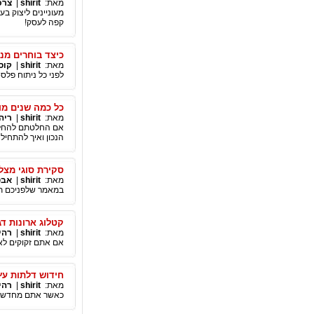
מאת:
shirit
|
צרכ
מעוניינים ליצוק ב
קפה לעסק!
כיצד בוחרים מנ
מאת:
shirit
|
קוס
לפני כל ניתוח פלס
כל כמה שנים מו
מאת:
shirit
|
ריה
אם החלטתם להחליף
הנכון ואיך להתחיל
סקירת סוגי מצ
מאת:
shirit
|
אבט
במאמר שלפניכם תו
קטלוג ארונות דגמ
מאת:
shirit
|
רהי
אם אתם זקוקים לאר
חידוש דלתות עץ
מאת:
shirit
|
רהי
כאשר אתם מחדשים ד