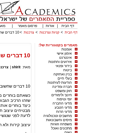
דף הבית
|
אודות
|
פרסום מאמר
|
מאמ
דף הבית
קניות וצרכנות
צרכנות
10 דברים שחשוב לדעת על מקלחונים
מאמרים בקטגוריות של:
אומנות
אימון אישי
10 דברים שחשוב לדעת על מקלחונים
אינטרנט
אירועים וחתונות
בידור ופנאי
מאת:
shirit
|
צרכנו
ביטוח
בניין ואחזקה
בעלי חיים
הודעות לעיתונות
10 דברים שחשוב לדעת על מקלחונים
חברה ומדינה
חוק ומשפט
חינוך ולימודים
כשאתם בוחרים מק
יופי וטיפוח
שזהו הרכיב הגבוה
מדעי החברה
כיצד בוחרים אותו
מדעי הטבע
מדעי הרוח
לדעת לפני שנגשים
מחשבים וטכנולוגיה
מיסים וחשבונאות
משפחה וזוגיות
עיצוב קירות ולא 
מתכונים ואוכל
נשים