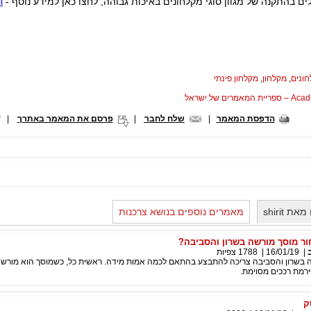
ים בהתקנה של מגוון סוגי מקלחונים באיכות גבוהה, לחצו כאן למידע נוסף -
l
ונים
,
מקלחון
,
מקלחון פינתי
המאמרים של ישראל
הדפסת המאמר
|
שלח לחבר
|
פרסם את המאמר באתרך
|
 shirit
מאמרים נוספים בנושא צרכנות
ור מוסך מורשה בשרון והסביבה?
|
16/01/19
|
1788
צפיות
 בשרון והסביבה צריכה להתבצע בהתאם לכמה אמות מידה. ראשית כל, כשמוסך הוא מורשה
מת רככים מסוימת.
ק