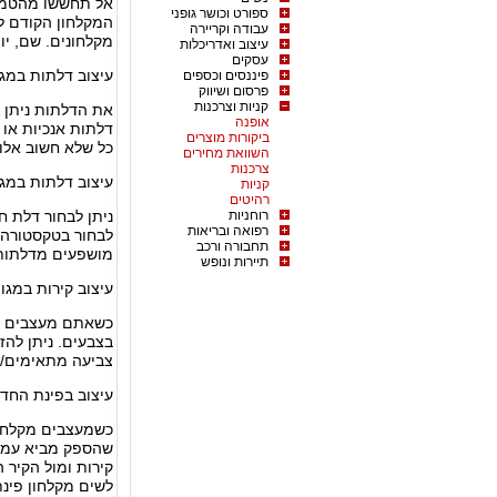
אל תחששו מהטמעה
ספורט וכושר גופני
המקלחון הקודם לא
עבודה וקריירה
מקלחונים. שם, יוצ
עיצוב ואדריכלות
עסקים
עיצוב דלתות במגוו
פיננסים וכספים
פרסום ושיווק
קניות וצרכנות
אופנה
ביקורות מוצרים
כל שלא חשוב אלו
השוואת מחירים
צרכנות
עיצוב דלתות במגו
קניות
רהיטים
רוחניות
ניתן לבחור דלת ח
רפואה ובריאות
לבחור בטקסטורה
תחבורה ורכב
מושפעים מדלתות 
תיירות ונופש
עיצוב קירות במגו
כשאתם מעצבים מק
צביעה מתאימים/ו
עיצוב בפינת החדר
קירות ומול הקיר 
לשים מקלחון פינת