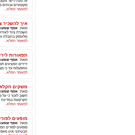
על מנת לייצר מקו
מקצועיים גבוהים ב
למאמר המלא...
איך להשכיר צ
מאת:
אסף שמעון
השכרת ציוד לאירוע
מלעסוק בהובלה ושי
למאמר המלא...
תפאורות ליריד
מאת:
אסף שמעון
ירידים המציגים תפ
התפעלות עד כי מב
למאמר המלא...
משקים חקלאיי
מאת:
אסף שמעון
חשוב לזכור כי על 
הקרקעות במדינת י
למאמר המלא...
מופעים לפורי
מאת:
אסף שמעון
מופעים לפורים המ
הבטחוני אינו מאפש