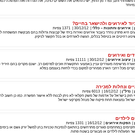
ם משפחתי וחם, נפרד מן החוץ, יש להתאים את השערים לגינה, את הגדרות ואת הפרגולה לס
מיוחד
יוד לאירועים ולהישאר בחיים?
|
אירועים וחתונות – כללי
|
30/12/12
|
1371
צפיות
ים היא פתרון נהדר בעבור אירועים ואירוח ביתי של קבוצות גדולות בהם מבקשת המשפחה ל
נוע רהיטים או בטיפול בכלים, הגשה לאורחים או בכל הקשור לניקיון.
ים ואירועים
|
עיצוב אירועים
|
30/12/12
|
11111
צפיות
אורה מרשימה מעוררים עניין באמצעי התקשורת וזוכים לפרסום רב. ישנם מקרים בהם היריד 
קרים מכל רחבי הארץ ממהרים למקום בכדי לחזות בעצמם בפלא
ם ונחלות למכירה
|
נדל"ן
|
16/12/12
|
6013
צפיות
פי חוק בישראל על אדמות של משק חקלאי לא ניתן לבנות ללא אישור הפשרה. כמו כן חשוב להב
שראל נמצאות תחת פיקוח של מנהל מקרקעי ישראל
ם לילדים
|
הפקות אירועים
|
16/12/12
|
1331
צפיות
תקיימים במתחמים סגורים מתרחשים בהתאם לנסיבות טכניות בהן למשל יורק גשם או בימי
ר הפעלות לילדים או מבוגרים בשטח פתוח.