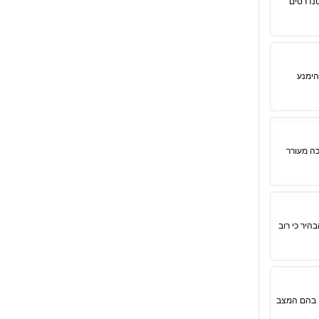
טנדרטים
הימנע
כה מעורר
היר כי רוב
ם בהם המצב