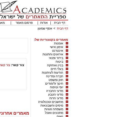
דף הבית
|
אודות
|
פרסום מאמר
|
מאמ
דף הבית
אסף שמעון
מאמרים בקטגוריות של:
אומנות
אימון אישי
אינטרנט
אירועים וחתונות
בידור ופנאי
ביטוח
צור קשר:
צור קשר
בניין ואחזקה
בעלי חיים
הודעות לעיתונות
חברה ומדינה
חוק ומשפט
חינוך ולימודים
יופי וטיפוח
מדעי החברה
מדעי הטבע
מדעי הרוח
מחשבים וטכנולוגיה
מיסים וחשבונאות
משפחה וזוגיות
מתכונים ואוכל
מאמרים אחרוני
נשים