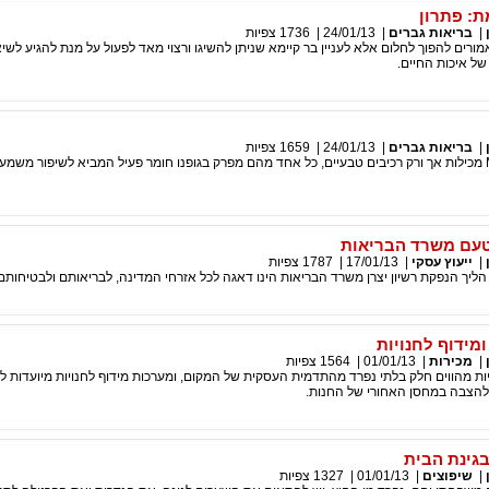
: פתרון
|
בריאות גברים
|
24/01/13
|
1736
צפיות
אמורים להפוך לחלום אלא לעניין בר קיימא שניתן להשיגו ורצוי מאד לפעול על מנת להגיע לשי
 של איכות החיים.
|
בריאות גברים
|
24/01/13
|
1659
צפיות
כמוסות גברא MAX מכילות אך ורק רכיבים טבעיים, כל אחד מהם מפרק בגופנו חומר פעיל המביא לשיפור משמ
מטעם משרד הבריאות
|
ייעוץ עסקי
|
17/01/13
|
1787
צפיות
ליך הנפקת רשיון יצרן משרד הבריאות הינו דאגה לכל אזרחי המדינה, לבריאותם ולבטיחותם
מידוף לחנויות
|
מכירות
|
01/01/13
|
1564
צפיות
ות מהווים חלק בלתי נפרד מהתדמית העסקית של המקום, ומערכות מידוף לחנויות מיועדות ל
 להצבה במחסן האחורי של החנות.
בגינת הבית
|
שיפוצים
|
01/01/13
|
1327
צפיות