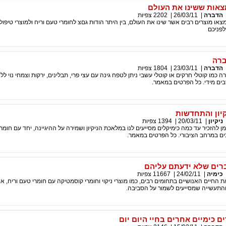
צאות ששינו את העולם
הדברה
|
26/03/11
|
2202
צפיות
מצאו מוצרים רבים אשר שינו את העולם, בין היתר הודות גםצ לחומרי טעם וריח ולמוצרי טיפול
פניכם
ברה
הדברה
|
23/03/11
|
1804
צפיות
 כמו קוטלי חרקים או קוטלי עשבי ניתן לטפח גינה עם עצי פרי, תבלינים, ירקות וצמחי נוי ל
ם מידי. כל הפרטים במאמר.
קיון והתחדשות
ניקיון
|
20/03/11
|
1394
צפיות
 להזכיר עד כמה כימיקלים מסייעים לנו במלאכת הניקיון ושמירה על ההיגיינה, יחד עם חומרי
ים במרחב הציבורי. כל הפרטים במאמר.
ברים שלא ידעתם עליהם
כימיה
|
24/02/11
|
11667
צפיות
 החיים האנושיים בתחומים רבים, כמו מוצרי ניקוי וחומרי קוסמטיקה עם חומרי טעם וריח, או 
והתעשייה שמסייעים לשמור על הסביבה.
 כימיים אחרים בחיי היום יום