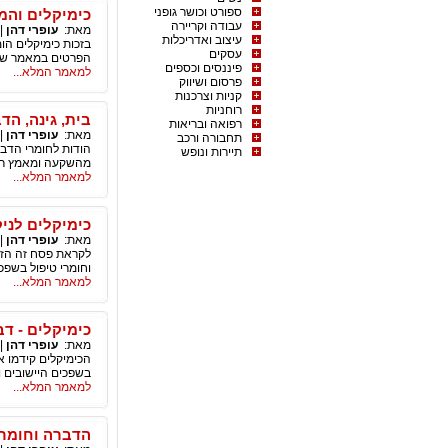
ספורט וכושר גופני
כימיקלים והמ
עבודה וקריירה
מאת:
עופרי דהן
|
עיצוב ואדריכלות
בזכות כימיקלים הו
עסקים
הפרטים במאמר של
פיננסים וכספים
למאמר המלא...
פרסום ושיווק
קניות וצרכנות
רוחניות
בית, גינה, הד
רפואה ובריאות
מאת:
עופרי דהן
|
תחבורה ורכב
הודות לחומרי הדברה
תיירות ונופש
מהשקעה ומאמץ רבי
למאמר המלא...
כימיקלים לני
מאת:
עופרי דהן
|
לקראת פסח זה הזמן
וחומרי טיפול בשפכ
למאמר המלא...
כימיקלים - ד
מאת:
עופרי דהן
|
הכימיקלים קידמו את
בשפכים היישובים 
למאמר המלא...
הדברה וחומרים