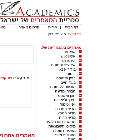
דף הבית
|
אודות
|
פרסום מאמר
|
מאמ
דף הבית
עופרי דהן
מאמרים בקטגוריות של:
אומנות
אימון אישי
אינטרנט
אירועים וחתונות
בידור ופנאי
ביטוח
צור קשר:
צור קשר
בניין ואחזקה
בעלי חיים
הודעות לעיתונות
חברה ומדינה
חוק ומשפט
חינוך ולימודים
יופי וטיפוח
מדעי החברה
מדעי הטבע
מדעי הרוח
מחשבים וטכנולוגיה
מיסים וחשבונאות
משפחה וזוגיות
מתכונים ואוכל
מאמרים אחרונים
נשים