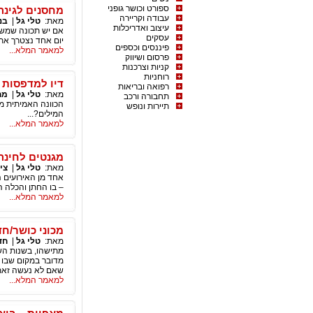
ספורט וכושר גופני
מחסנים לגינה
עבודה וקריירה
מאת:
טלי גל
|
בני
עיצוב ואדריכלות
אם יש תכונה שמשו
עסקים
יום אחד נצטרך את 
פיננסים וכספים
למאמר המלא...
פרסום ושיווק
קניות וצרכנות
רוחניות
דיו למדפסות –
רפואה ובריאות
מאת:
טלי גל
|
מח
תחבורה ורכב
הכוונה האמיתית מ
תיירות ונופש
המילים?...
למאמר המלא...
מגנטים לחינה 
מאת:
טלי גל
|
צי
אחד מן האירועים ה
– בו החתן והכלה ה
למאמר המלא...
מכוני כושר/ח
מאת:
טלי גל
|
חד
מתישהו, בשנות הש
מדובר במקום שבו כ
שאם לא נעשה זאת 
למאמר המלא...