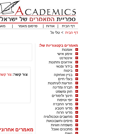
דף הבית
|
אודות
|
פרסום מאמר
|
מאמ
דף הבית
טלי גל
מאמרים בקטגוריות של:
אומנות
אימון אישי
אינטרנט
אירועים וחתונות
בידור ופנאי
ביטוח
צור קשר:
צור קשר
בניין ואחזקה
בעלי חיים
הודעות לעיתונות
חברה ומדינה
חוק ומשפט
חינוך ולימודים
יופי וטיפוח
מדעי החברה
מדעי הטבע
מדעי הרוח
מחשבים וטכנולוגיה
מיסים וחשבונאות
משפחה וזוגיות
מתכונים ואוכל
מאמרים אחרונים
נשים