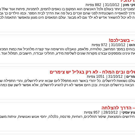
 להכיר
קי מזון
|
31/10/12
|
882
צפיות
וכרים ביותר בעולם ולכל האנשים הוא המקום בו נאפים לחמים, לחמניות, פיתות ועוד שלל מו
דרך למאפייה השכונתית לפני שהם זוכרים בעל פה את הדרך לבית הספר. וכמו הילדים כך גם
 לא יכול להשאיר אדיש לא ילד וגם לא מבוגר. עולם המאפים הינו מגוון ומאפשר התאמה לכ
– בשבילכם!
הוט
|
31/10/12
|
972
צפיות
 בוהים במסך המחשב, טלוויזיה, פלאפון, טאבלט והרשימה עוד קצרה מלהכיל את כמות המכש
 עינינו ומספקים עבורנו מקורות שונים לשליפת מידע, תהליכי עבודה, חישובים, תמלול ועוד.
לים ובים המלח - לא רק בגליל יש צימרים
מרים
|
31/10/12
|
1051
צפיות
עולם נשואות לירושלים. כל יהודי באשר הוא מתפלל ליום שבוא יגיע לירושלים, והרי התפילה של
באה בירושלים הבנויה. ובכן היום אפשר לא רק להגיע לירושלים, אלא אפשר לישון שם כמה 
 – הדרך להצלחה
עוץ עסקי
|
28/10/12
|
957
צפיות
חידושים והמצאות, שיפור תהליכים, רווחיות, פרנסה, כלכלה, יחסי אנוש ואנושיות, עיתות משבר,