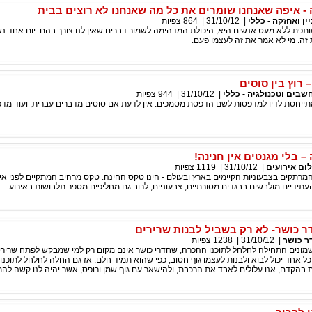
 - איפה שאנחנו שומרים את כל מה שאנחנו לא רוצים בבית
ין ואחזקה - כללי
|
31/10/12
|
864
צפיות
תפת ללא מעט אנשים היא, היכולת המדהימה לשמור דברים שאין לנו צורך בהם. יום אחד נ
זה. מי לא אמר את זה לעצמו פעם.
 רוץ בין סוסים
שבים וטכנולגיה - כללי
|
31/10/12
|
944
צפיות
תייחסת לדיו למדפסות לשם הדפסת מסמכים. אין לדעת אם סוסים מדברים עברית, ועוד מדפ
– בלי מגנטים אין חנינה!
לום אירועים
|
31/10/12
|
1119
צפיות
מרתקים בצבעוניות הקיימים בארץ ובעולם - הינו טקס החינה. טקס מרהיב המתקיים לפני אי
עתידיים מולבשים בבגדים מסורתיים, צבעוניים, לרוב גם מחליפים מספר תלבושות באירוע.
דר כושר- לא רק בשביל לבנות שרירים
ר כושר
|
31/10/12
|
1238
צפיות
מונים התחילה לחלחל לתוכנו ההכרה, שחדרי כושר אינם מקום רק למי שמבקש לפתח שרירי
ל אחד יכול לבוא ולבנות לעצמו גוף חטוב, כפי שהוא תמיד חלם. אז גם החלה לחלחל לתוכנו
בהקדם, אנו עלולים לאבד את הרכבת, ולהישאר עם גוף שמן ורופס, אשר יהיה לנו קשה להת