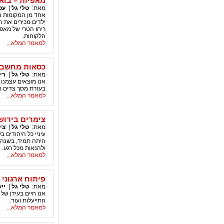
מאפיות – בואו
מאת:
טלי גל
|
עס
אחד מן המקומות המ
ילדים מכירים את ה
ריחו הטרי של מאפה
הלקוחות.
למאמר המלא...
כסאות מחשב 
מאת:
טלי גל
|
רי
אנו מוצאים עצמנו
בעזרת מסך צדים את
למאמר המלא...
צימרים בירוש
מאת:
טלי גל
|
צי
עיניי כל היהודים ב
היתה תמיד, בשנה ה
ולהנאות מכל רגע.
למאמר המלא...
פיתוח ארגוני
מאת:
טלי גל
|
יי
אנו חיים בעידן של 
התייעלות ועוד.
למאמר המלא...