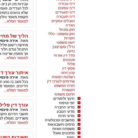
דיני עבודה
עבירות מין הן בים 
דיני עסקים
לכל הצדדים. פעמים
דיני תאגידים
שלא נוהגים בתמימו
דיני תעבורה
תקופת מאסר והליך
הגבלים עסקיים
למאמר המלא...
הגירה
חוק ומנהל
חוק ומשפט - כללי
הליך של מחיק
חקירות
מאת:
אירה פינסק
ייעוץ משפטי
מחיקת רישום פליל
נדל"ן ומקרקעין
התנהל נגדם הליך פ
נזיקין
אך מאמין שריצה א
סדר דין אזרחי
למאמר המלא...
פטנטים
פלילי
פסקי דין
איתור עורך די
קנין רוחני
רשלנות רפואית
מאת:
אירה פינסק
שירותים לעורכי דין
בכל מצב בו נוגע ה
תורת המשפט
הדיונים. המאמר מפ
תקשורת
למאמר המלא...
תרגום משפטי
חינוך ולימודים
יופי וטיפוח
עורך דין פלי
מדעי החברה
מאת:
אירה פינסק
מדעי הטבע
תושבי הדרום הזקוק
מדעי הרוח
משרדים. מומלץ לנ
מחשבים וטכנולוגיה
למאמר המלא...
מיסים וחשבונאות
משפחה וזוגיות
מתכונים ואוכל
חשיבות הפניה
נשים