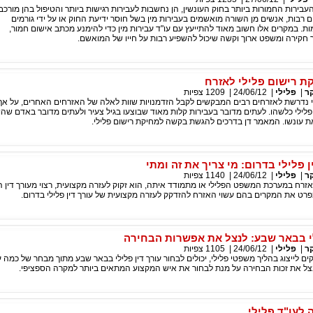
העבירות החמורות ביותר בחוק העונשין, הן נחשבות לעבירות רגישות ביותר והטיפול בהן מורכב
 רבות, אנשים מן השורה מואשמים בעבירות מין בשל חוסר ידיעת החוק או על ידי גורמים
ת. במקרים אלו חשוב מאוד להתייעץ עם עו"ד עבירות מין כדי להימנע מכתב אישום חמור,
 חקירה ומשפט ארוך וקשה שיכול להשפיע רבות על חייו של המואשם.
ת רישום פלילי לאזרח
ר
|
פלילי
|
24/06/12
|
1209
צפיות
י נדרשת לאזרחים רבים המבקשים לקבל הזדמנויות שוות לאלה של האזרחים האחרים, על א
לילי כלשהו. לעתים מדובר בעבירות קלות מאוד שבוצעו בגיל צעיר ולעתים מדובר באדם שה
ת עונשו. המאמר דן בדרכים להגשת בקשה למחיקת רישום פלילי.
ן פלילי בדרום: מי צריך את זה ומתי
ר
|
פלילי
|
24/06/12
|
1140
צפיות
אזרח במערכת המשפט הפלילי או מתמודד איתה, הוא זקוק לעזרה מקצועית, רצוי מעורך דין 
רט את המקרים בהם עשוי האזרח להזדקק לעזרה מקצועית של עורך דין פלילי בדרום.
לי בבאר שבע: לנצל את אפשרות הבחירה
ר
|
פלילי
|
24/06/12
|
1105
צפיות
ים לייצוג בהליך משפטי פלילי, יכולים לבחור עורך דין פלילי בבאר שבע מתוך מבחר של כמה 
צל את זכות הבחירה על מנת לבחור את איש המקצוע המתאים ביותר למקרה הספציפי.
 לעו"ד פלילי