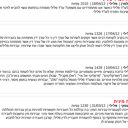
לפרן
|
פלילי
|
18/04/12
|
1510
צפיות
עו"ד פלילי כאשר אנו מתמודדים עם משפט? עו"ד פלילי מומחה בתחומו עשוי להביא לזיכוי א
יבות הפניה לעו"ד פלילי.
ילי
|
17/04/12
|
1326
צפיות
בקרב לקוחות רבים אשר זקוקים לשירות של עורך דין כי כל עורך דין מתמחה גם בעבירות פליל
ומוטעת לחלוטין. כמו שעבירות נזיקין 'טעונות' את מגע ידו של עורך דין אשר מתמחה בנזיקין
ורק עורך דין פלילי רשאי לנהל אותן ולייצג את הלקוחות אשר שכרו את שירותיו. עבירות פליליות
ילי
|
10/04/12
|
1428
צפיות
לי כרוכה בקשיים, פיזיים ומצפוניים, ובדילמות אתיות, שלא כל אדם יכול לעמוד בהם. בניגוד 
ת ("הפרקליטים", "פרקליטי אל.איי", ו"אלן מקביל", שכולן הגיעו מבתי המשפט בארה"ב), החי
ים מלהיות זוהרים. גם כשעו"ד פלילי מטפל בלקוח "סלב", עבודתו נעשית באופן מסור, רציני וי
זוהרים של זרקורי מצלמות הטלוויזיה ואמצעי המדיה השונים.
 מינית
סקי
|
פלילי
|
31/03/12
|
1230
צפיות
כת לקטגורית עבירות המין- בה נכללות כל העבירות הקשורות למיניות ובהן עבירות הכוללות
בן, הצגת מראות מיניים, או התבטאות פוגענית בעלת אופי מיני. עבירות מין נחשבות לעבירה
אזרחית ומתוקף כך בנוסף להעמדת העבריין לדין פלילי, קורבן העבירה המינית יכול לתבוע
 על הנזק שנגרם לו.