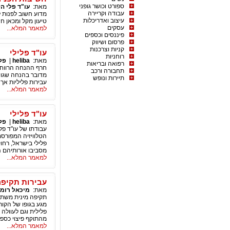
ספורט וכושר גופני
מאת:
עו"ד פלי ה
עבודה וקריירה
מדוע חשוב לפנות ל
עיצוב ואדריכלות
טיעון מקל ומכאן חש
עסקים
למאמר המלא...
פיננסים וכספים
פרסום ושיווק
קניות וצרכנות
עו"ד פלילי
רוחניות
מאת:
heliba
|
פל
רפואה ובריאות
חרף ההנחה הרווחת 
תחבורה ורכב
מדובר בהנחה שגויה 
תיירות ונופש
עבירות פליליות אך 
למאמר המלא...
עו"ד פלילי
מאת:
heliba
|
פל
עבודתו של עו"ד פלי
הטלוויזיה המפורסמו
פלילי בישראל, רחוק
מסביבו אורותיהם ה
למאמר המלא...
עבירות תקיפה
מאת:
מיכאל רומנ
תקיפה מינית משתיי
מגע בגופו של הקור
פלילית וגם לעוולה 
מהתוקף פיצוי כספי
למאמר המלא...