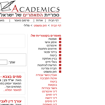
דף הבית
|
אודות
|
פרסום מאמר
|
מאמ
דף הבית
חוק ומשפט
פלילי
מאמרים בקטגוריות של:
אומנות
אימון אישי
אינטרנט
אירועים וחתונות
בידור ופנאי
ביטוח
בניין ואחזקה
בעלי חיים
שמך:
הודעות לעיתונות
חברה ומדינה
חוק ומשפט
אובדן כושר עבודה
סמים בצבא - כ
איכות הסביבה
מאת:
עו"ד כץ
|
פ
ביטוח
המאמר יעסוק בסוגיו
בנקאות
המתאים ועוד..
גישור ובוררות
למאמר המלא...
דיני אינטרנט
דיני חוזים
דיני ירושה
עורך דין לעבי
דיני מיסים
דיני משפחה
מאת:
גדי שושני
|