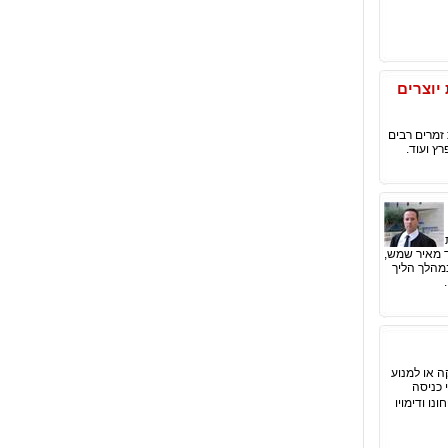
יוצרים
 זמרים רבים
רץ ועוד.
ליון, בדנ"פ 5852/10 מדינת ישראל נגד מאיר שמש,
במהלך הליך
ה או למנוע
 כניסה
ו ודימויו