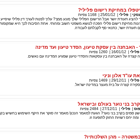
 יטפלו במחיקת רישום פלילי?
סקי
|
פלילי
|
25/01/12
|
1168
צפיות
הציג תעודת יושר אבל הרישום הפלילי שלך מונע ממך? עליך לפנות לעורך דין פלילי שיסייע 
ונות מחיקת רישום פלילי הפכה לנושא משפטי חשוב ומהותי. אחת הסיבות לכך היא שמקומות
 תעודת יושר, כתנאי סף לקבלתם לעבודה.
ד - האבחנה בין עסקת טיעון, הסדר טיעון ועד מדינה
פלילי
|
16/01/12
|
1260
צפיות
קירה קצרה על האבחנה בין עסקאות והסדרי טיעון שמגיע המדינה עם נאשים.
ת עו"ד אלון וניני
פלילי
|
29/12/11
|
1469
צפיות
תן סקירה קצרה על בית מעצר במדינת ישראל.
קרב בני נוער בעולם ובישראל
פוס
|
פלילי
|
27/12/11
|
2484
צפיות
ישון סמים בקרב בני נוער? הגעת למאמר הנכון! מאמר זה סוקר את היקף השימוש בחשיש בקרב
ומה יחס רשויות החוק לתופעה זו.
במשטרה – מהן השלכותיו?