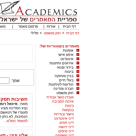
דף הבית
|
אודות
|
פרסום מאמר
|
מאמ
דף הבית
חוק ומשפט
פלילי
מאמרים בקטגוריות של:
אומנות
אימון אישי
אינטרנט
אירועים וחתונות
בידור ופנאי
ביטוח
בניין ואחזקה
בעלי חיים
שמך:
הודעות לעיתונות
חברה ומדינה
חוק ומשפט
אובדן כושר עבודה
חשיבות תסקי
איכות הסביבה
מאת:
מיכאל רומנ
ביטוח
נציג המדינה מציג 
בנקאות
מעצרו של הנאשם וב
גישור ובוררות
הנסיבות, לא ניתן
דיני אינטרנט
למאמר המלא...
דיני חוזים
דיני ירושה
דיני מיסים
אלון וניני - 
דיני משפחה