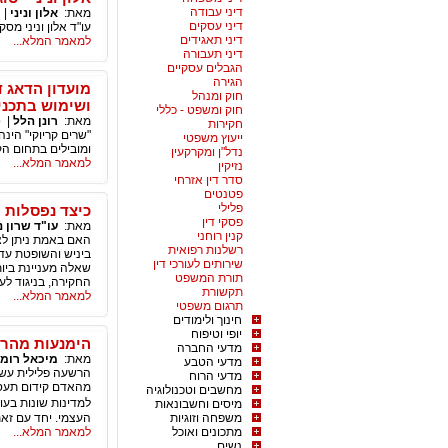
דיני עבודה
מאת:
אלון וניני
|
דיני עסקים
עו"ד אלון וניני מ
דיני תאגידים
למאמר המלא...
דיני תעבורה
הגבלים עסקיים
הגירה
מועדון הדאג ד
חוק ומנהל
ושימוש בתכני
חוק ומשפט - כללי
מאת:
רונן הלל
|
פ
חקירות
"שרים קריוקי" הינ
ייעוץ משפטי
ומובילים בתחום הקר
נדל"ן ומקרקעין
למאמר המלא...
נזיקין
סדר דין אזרחי
פטנטים
פלילי
כיצד נפסלות ר
פסקי דין
מאת:
עו"ד שרון נ
קנין רוחני
האם באמת ניתן לצ
רשלנות רפואית
שירותים לעורכי דין
שאלה מעניינת ביות
תורת המשפט
החקירה, בניגוד ל
תקשורת
למאמר המלא...
תרגום משפטי
חינוך ולימודים
יופי וטיפוח
הימנעות מהר
מדעי החברה
מאת:
מיכאל רומנ
מדעי הטבע
הרשעה פלילית עשוי
מדעי הרוח
מהאדם קידום תעסו
מחשבים וטכנולוגיה
למדינות שונות בעו
מיסים וחשבונאות
משפחה וזוגיות
העצמי. יחד עם זאת
מתכונים ואוכל
למאמר המלא...
נשים