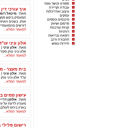
ספורט וכושר גופני
עבודה וקריירה
איך עורכי דין
עיצוב ואדריכלות
מאת:
מיכאל רומנ
עסקים
המעסיק ביקש ממך ל
פיננסים וכספים
אותו. בשנים האחר
פרסום ושיווק
דורשים מהמועמדים
קניות וצרכנות
למאמר המלא...
רוחניות
רפואה ובריאות
תחבורה ורכב
אלון וניני עו"
תיירות ונופש
מאת:
אלון וניני
|
אלון וניני נותן ס
למאמר המלא...
בית מעצר - מא
מאת:
אלון וניני
|
עו"ד אלון וניני נו
למאמר המלא...
עישון סמים ב
מאת:
אלחנן דריי
מעוניין לדעת על ע
בארץ ביחס לעולם, 
למאמר המלא...
רישום פלילי 