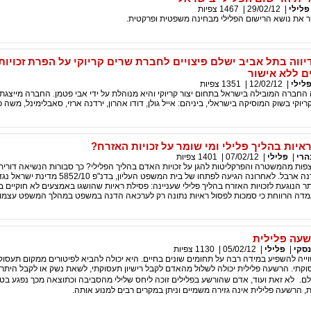
פלילי
|
29/02/12
|
1467
צפיות
סקר את נושא הרישום הפלילי מבחינה משפטית ופרקטית.
יווה בתל אביב ישלם פיצויים לחברת שרים קריוקי על הפרת זכויות 
ם ללא אישור
לילי
|
12/02/12
|
1351
צפיות
ה החברה המובילה בישראל בתחום יצור קריוקי והיא מנוהלת על ידי אבי פטמן. החברה מייצגת
יוקי בשוק המוסיקה בישראלי, ביניהם: אייל גולן, דודו אהרון, ירדנה ארזי, סאבלימינל, משה פ
איות בהליך פלילי ומי שומר על זכויות האזרח?
הרי
|
פלילי
|
07/02/12
|
1401
צפיות
פות מהמשטרה והפרקליטות להגן על זכויות האדם בהליך הפלילי? כך סבורות הנשיאה דורית
ביניש והשופטת עדנה ארבל. לאחרונה הגיעה לפתחו של בית המשפט הע
ר הנוגעת לזכויות האזרח בהליך פלילי שעניינה: פסילת ראיות שהושגו באמצעים לא חוקיים 
עמדה הרווחת כי סמכות לפסול ראיות נתונה רק לערכאה הדנה במשפט במהלך המשפט עצמו.
שעה פלילית
סקי
|
פלילי
|
05/02/12
|
1130
צפיות
יה להשפיע במידה רבה על תחומים שונים בחיים. היא יכולה להביא לפיטורים ממקום תעסוק
קתי. הרשעה פלילית יכולה לשלול מהאדם לקבל רישיון תעסוקתי, לשאת נשק או לקבל היתרי
לם. לא זאת ועוד, אדם שהורשע בפלילים זוכה ליחס שלילי מהסביבה וכתוצאה מכך נפגע בטחונ
, הרשעה פלילית אינה גזירה משמיים וניתן במקרים רבים למנוע אותה.