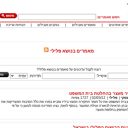
חפש מאמרים:
רים אחרונים
|
מאמרים מובילים
|
כותבים מובילים
|
הנחיות עריכה
|
מאמרים בנושא פלילי
רוצה לקבל עדכונים על מאמרים בנושא פלילי?
אימייל:
תדירות:
ר מעצר בהחלטת בית המשפט
סקי
|
פלילי
|
02/03/12
|
1727
צפיות
בבית המשפט את כל חומר החקירה המצוי בידיו ומביא בפניו את כלל הסיבות המצדיקות את
הן הראיות לכאורה ועילת המעצר. בנוסף לזאת, נציג המדינה מנסה לטעון כי על פי
 להסתפק בחלופת מעצר.
סוגיית הרישום הפלילי בישראל