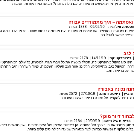
או אחרת. אך מדוע אנשים מתמודדים עם נזלת כרונית? הבאנו כמה נקודות חשובות
 ואסתמה – איך מתמודדים עם זה
סטמה ואלרגיה
|
09/02/20
|
1888
צפיות
עירים ומבוגרים, מוצאים את עצמם מתמודדים עם אסתמה ברמות שונות. הבאנו לכם כמה סי
וכיצד אפשר לטפל בה
 לגב
כירופרקטיקה
|
14/11/19
|
2178
צפיות
 הינו סוג טיפול כירופרקטיקה, הכולל מעשה את כל אברי הגוף. למעשה, כל עולם הכירופרקט
על הגב ועמוד השדרה. הטיפול בגב, מתייחס ל3 חלקים: אזור הגב העליון והשכמות, עמוד השדרה והגב
מור על בריאות הגב.
נה נכונה בעבודה
נוביץ
|
דיאטה ותזונה
|
27/10/19
|
2572
צפיות
נה- כיצד להקפיד על תזונה בריאה בשעות העבודה
בחור דיור מוגן?
בריאות גיל הזהב
|
29/09/19
|
2184
צפיות
 מוגן מתבטאת הן בצורך של החוסה והן ביכולות המימון של האפוטרופוס. ישנן מסגרות דיור מ
לים מלקויות נפשיות כבדות, לצד מסגרות שנועדו רק לחוסים קלים ביותר.