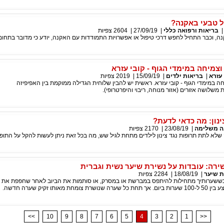
ל טבעי באקנה?
בריאות ורפואה כללי
|
27/09/19
|
2604
צפיות
ה, וכבר התחיל לחפש דרכי טיפול או אפשרויות התמודדות עם האקנה, יודע כי מדובר בתחום
וצמיחה במימדי הגוף - קובי עזרא
 עזרא
|
בריאות ילדים
|
15/09/19
|
2019
צפיות
חה במימדי הגוף - קובי עזרא. ראשית יש להבין שלוחית הגדילה ממוקמת בין האפיפיזה
משלושה אזורים (אזור מנוחה, ריבוי והיפרטרופי).
ינון: מה כדאי לדעת?
ה משלימה
|
23/08/19
|
2170
צפיות
לא לתת תרופות נגד צינון לילדים מתחת לגיל שש, מה בכל זאת ניתן לעשות להקל על התו
רה: עובדות על נשירת שיער נשית וגברית
ת שיער
|
18/08/19
|
2284
צפיות
 כששערותיך מתחילות להיתפס במברשת או במסרק, או סותמות את הביוב לאחר שחפפת את ש
חת מאותו זקיק שערה חדשה.
<<
10
9
8
7
6
5
4
3
2
1
>>