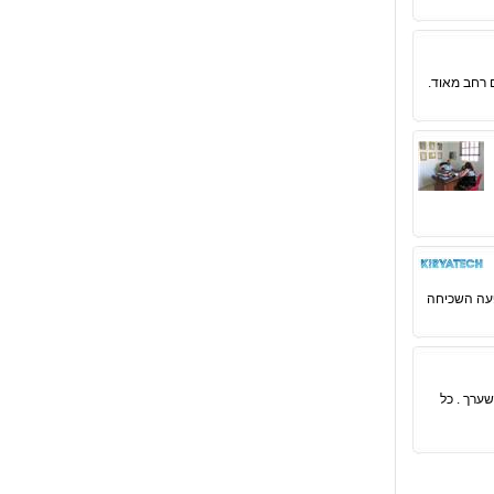
 רחב מאוד.
פעה השכיחה
ערך . כל