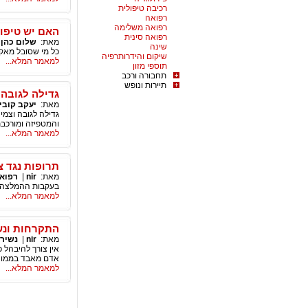
רכיבה טיפולית
רפואה
רפואה משלימה
האם יש טיפו
רפואה סינית
מאת:
שלום כהן
|
שינה
כל מי שסובל מאקנ
שיקום והידרותרפיה
למאמר המלא...
תוספי מזון
תחבורה ורכב
תיירות ונופש
גדילה לגובה 
מאת:
יעקב קובי
גדילה לגובה וצמי
והמטפיזה ומורכבת 
למאמר המלא...
תרופות נגד צ
מאת:
nir
|
רפוא
בעקבות ההמלצה ש
למאמר המלא...
התקרחות ונשי
מאת:
nir
|
נשיר
אין צורך להיבהל
אדם מאבד בממוצע בין 50 ל-100 שערות ביום. אך תחת כל שערה שנושרת צומ
למאמר המלא...