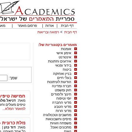
דף הבית
|
אודות
|
פרסום מאמר
|
מאמ
דף הבית
רפואה ובריאות
מאמרים בקטגוריות של:
אומנות
אימון אישי
אינטרנט
אירועים וחתונות
בידור ופנאי
ביטוח
בניין ואחזקה
בעלי חיים
שמך:
הודעות לעיתונות
חברה ומדינה
חוק ומשפט
חינוך ולימודים
חמישה טיפים
יופי וטיפוח
מאת:
דניאל מל
מדעי החברה
טיפים מעולים וחש
מדעי הטבע
למאמר המלא...
מדעי הרוח
מחשבים וטכנולוגיה
מיסים וחשבונאות
נזלת כרונית -
משפחה וזוגיות
מתכונים ואוכל
מאת:
דוד כהן
|
ב
נשים
כל אחד מאיתנו, ב