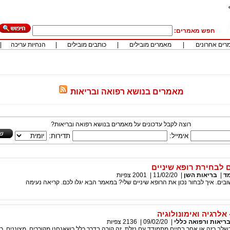
חפש מאמרים:
רים אחרונים
|
מאמרים מובילים
|
כותבים מובילים
|
הנחיות עריכה
|
מאמרים בנושא רפואה ובריאות
רוצה לקבל עדכונים על מאמרים בנושא רפואה ובריאות?
אימייל:
תדירות:
 לבחירת רופא שיניים
מד
|
בריאות השן
|
11/02/20
|
2001
צפיות
ובים. איך לבחור נכון את הרופא שיניים שלי? במאמר הבא יגלו לכם. קריאה נעימה
 אלרגיה ואימונולוגיה
ריאות ורפואה כללי
|
09/02/20
|
2136
צפיות
שלב כזה או אחר בחיים מתמודד עם נזלת. זה קורה בדרך כלל כשאנחנו מקוררים, מצוננים, כ