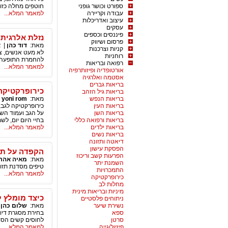
ספורט וכושר גופני
חוטפים מחלה כזו 
עבודה וקריירה
למאמר המלא...
עיצוב ואדריכלות
עסקים
פיננסים וכספים
נזלת אלרגית
פרסום ושיווק
מאת:
דוד כהן
|
א
קניות וצרכנות
לא מעט אנשים, צ
רוחניות
להחמרת התופעה 
רפואה ובריאות
למאמר המלא...
אורטופדיה ופיזותרפיה
אסטמה ואלרגיה
בריאות גברים
כירופרקטיקה
בריאות גיל הזהב
בריאות הנפש
מאת:
yoni rom
|
בריאות העין
כירופרקטיקה לגב,
בריאות השן
בריאות ורפואה כללי
בחיי היום יום, לש
בריאות ילדים
למאמר המלא...
בריאות נשים
דיאטה ותזונה
הפסקת עישון
הקפדה על תזו
הפרעות קשב וריכוז
מאת:
מאיה אהרו
השמנת יתר
טיפים מסדנת תזו
התמכרויות
למאמר המלא...
כירופרקטיקה
מחלות לב
מיניות ובריאות מינית
כיצד מומלץ ל
ניתוחים פלסטיים
נשירת שיער
מאת:
שלום כהן
|
ספא
בחירת מסגרת דיור
סרטן
לחוסים קשים הסוב
פיזיולוגייה
למאמר המלא...