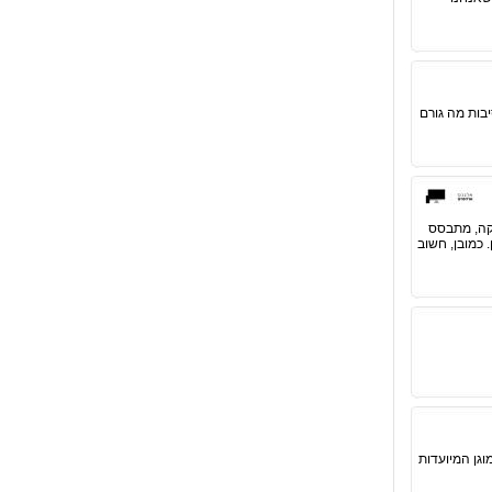
בות מה גורם
יקה, מתבסס
 התחתון. כמובן, חשוב
וגן המיועדות