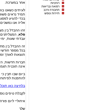
אחר במערכת.
רוחניות
רפואה ובריאות
תחבורה ורכב
לעיתים כשאנו בוח
תיירות ונופש
תמיד נראים פשוטי
בכדי להגיע לפסגה
אליה אנו נמשכים.
זהו ההבדל בין מצ
פלא
, המצליחנים 
עבדתי שעות, ימים 
זה ההבדל בין מח
בכל מספר חודשים
תוצאות לאורך זמן.
חברות חדשות, הז
אינה תוכנית תגמ
ביום שבו תבין כי
להתפנות לפיתוח ו
בלחיצה כאן תוכל 
לקבלת טיפים נוס
איחוליי ליום פורה
שלך