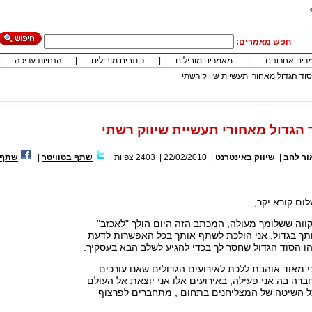
חפש מאמרים:
רים אחרונים
|
מאמרים מובילים
|
כותבים מובילים
|
הנחיות עריכה
|
ד הגדול מאחורי תעשיית שיווק רשתי
הגדול מאחורי תעשיית שיווק רשתי
ור להב
|
שיווק באינטרנט
|
22/02/2010
|
2403
צפיות
|
שתף בטוויטר
|
שתף 
ום קורא יקר,
ווה ששלומך מעולה, המכתב הזה היום הולך "לאכזב"
תך בגדול, אני הולכת לשתף אותך בכל האפשרות לדעת
ו הסוד הגדול שחסר לך בכדי להגיע לשלב הבא בעסקיך.
י מאוד אוהבת ללכת לאירועים הגדולים שאנו עורכים
ברה בה אני פעילה, באירועים אלו אני יוצאת אל העולם
ל השיטה של המצליחנים בתחום , מתחברים לפרצוף