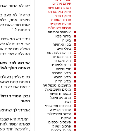
קידום אתרים
זהו לא הסוד הגדו
רשתות חברתיות
שיווק באינטרנט
קרה לי לא פעם בא
שיווק רשתי
מארגון אחר, ובלש
תכניות שותפים
תנועת מבקרים
אותו סוד שאת לא
תרבות דיגיטלית
בתחום ? "
אירועים וחתונות
בידור ופנאי
ומיד בא המשפט הב
ביטוח
אני מבטיח לא לשת
בניין ואחזקה
בעלי חיים
האלה מכניעים אות
הודעות לעיתונות
ההצלחה שלי בסוד
חברה ומדינה
חוק ומשפט
אז רגע לפני שאנ
חינוך ולימודים
שאתה הולך לגלו
יופי וטיפוח
מדעי החברה
כל מצליחן בעולם 
מדעי הטבע
מדעי הרוח
נוסחת קסם שתגרום
מחשבים וטכנולוגיה
יודעת את זה כי ג
מיסים וחשבונאות
משפחה וזוגיות
ובכן הסוד הגדול
מתכונים ואוכל
האור...
נשים
ספורט וכושר גופני
אמרתי לך שתתאכז
עבודה וקריירה
עיצוב ואדריכלות
עסקים
האמת היא שבכדי 
פיננסים וכספים
שאתה עושה,להחכי
פרסום ושיווק
, להיכשל יותר פע
קניות וצרכנות