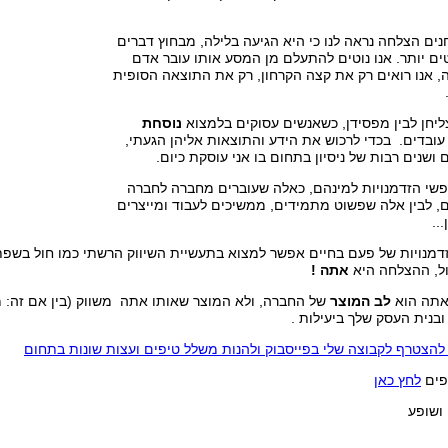
נים הצלחה נראה לנו כי היא הגיעה בלילה, מבחוץ דברים
ם יותר. אנו נוטים להתעלם מן המסע אותו עובר אדם
, אנו רואים רק את קצה הקרחון, רק את התוצאה הסופית
ליחן לבין מפסידן, כשאנשים עסוקים בלמצוא
נוסחת
עובדים. בכדי לרכוש את הידע והתוצאות אליהן הגעתי,
ושנים רבות של ניסיון בתחום בו אני עוסקת כיום.
פשי הזדמנויות למינהם, כאלה שעוברים מחברה לחברה
, לבין אלה שפשוט מתמידים, ממשיכים לעבוד ומייצרים
..
דמנויות של פעם בחיים אפשר למצוא בתעשיית השיווק הרשתי כמו חול בשפת
ול, ההצלחה היא
אתה !
 אתה הוא
לב המוצר
של החברה, ולא המוצר שאותו אתה משווק (בין אם זה: מיץ,ו
בנית העסק שלך ביעילות .
להצטרף לקבוצה שלי בפייסבוק ולהנות משלל טיפים ועצות שונות בתחום
פים
לחץ כאן
 ושופע