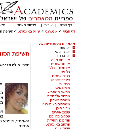
דף הבית
|
אודות
|
פרסום מאמר
|
מאמ
דף הבית
אינטרנט
שיווק באינטרנט
חשיפת הסו
מאמרים בקטגוריות של:
אומנות
אימון אישי
חשיפת הסוד 
אינטרנט
אבטחת מידע
אחסון אתרים
מאת:
הילה מלכה-א
אינטרנט - כללי
בלוגים
בניית אתרים
דיוור אלקטרוני
של
הכרויות
מיתוג אישי
ממשק משתמש
מק
מסחר אלקטרוני
או
משחקי אונליין
מה
משחקים באינטרנט
ניהול תוכן
אנ
עיצוב אתרים
בח
עסקים מקוונים
פורומים וקהילות
האמיתי, ולפתע כ
פרסום באינטרנט
אמיתי.
קופירייטינג