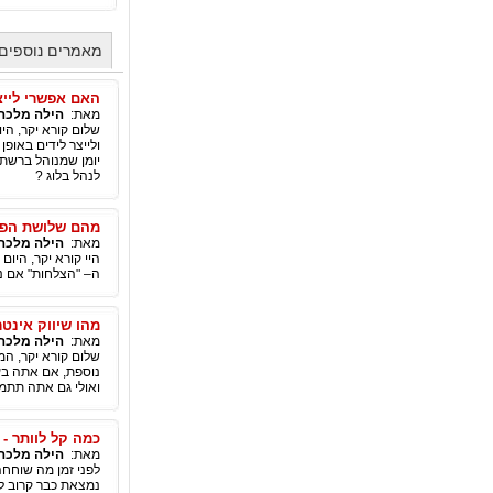
מאמרים נוספים
האם אפשרי לייצ
מאת:
הילה מלכה
שלום קורא יקר, הי
ולייצר לידים באופן
יומן שמנוהל ברשת,
לנהל בלוג ?
מהם שלושת הפרמ
מאת:
הילה מלכה
היי קורא יקר, היו
ה– "הצלחות" אם נע
מהו שיווק אינט
מאת:
הילה מלכה
שלום קורא יקר, המ
נוספת, אם אתה בע
ואולי גם אתה תתמ
כמה קל לוותר - 
מאת:
הילה מלכה
לפני זמן מה שוחח
נמצאת כבר קרוב לש