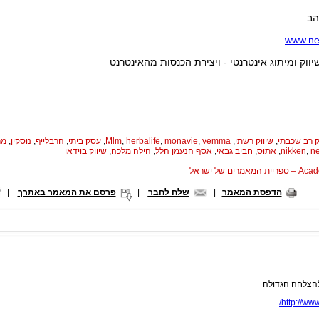
הב
www.ne
יווק ומיתוג אינטרנטי - ויצירת הכנסות מהאינטרנט
ק רב שכבתי
,
שיווק רשתי
,
vemma
,
monavie
,
herbalife
,
Mlm
,
עסק ביתי
,
הרבלייף
,
נוסקין
,
מר
n
,
nikken
,
אתוס
,
חביב גבאי
,
אסף הנעמן הלל
,
הילה מלכה
,
שיווק בוידאו
המאמרים של ישראל
הדפסת המאמר
|
שלח לחבר
|
פרסם את המאמר באתרך
|
להצלחה הגדולה
http://ww