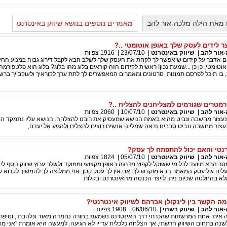
 מאת הילה מלכה-אור להב
מאמרים נוספים בנושא שיווק באינטרנט
ר לידים לעסק שלך באופן אוטומטי ..?
-אור להב
|
שיווק באינטרנט
|
23/07/10
|
1916
צפיות
ום אדבר על קידום שיאפשר לך לקחת את העסק שלך לשלב הבא לקבל דירוג גבוה במנוע החיפ
 אוטומטי, כן כן ...שמעת נכון! ראשית לקידום הזה קוראים בלוג מהו בלוג? בלוג הוא פלטפורמה
 בו תוכל לפרסם תמונות, סרטונים ומאמרים המאפשרים לך לתת ערך לקוראיך ולעוקבייך בר
טרים שגורמים למצליחנים להצליח ..?
-אור להב
|
שיווק באינטרנט
|
10/07/10
|
2060
צפיות
ם נעצור מחשבה ונביט מהוא באמת הנושא שמעסיק את רובנו להצלחה. הנושא עליו נתמקד הי
צור מחשבה ונביט סבבינו נראה שמליוני אנשים רוצים להצליח ולהגיע אל יעדם,
רנטי והאם יכול להתפתח לך עסק?
-אור להב
|
שיווק באינטרנט
|
05/07/10
|
1824
צפיות
סר הבא מיועד לכל מי ששוקל לקפוץ מדרגה באופן מקצועי וממוקד ולשלב ערוץ שיווק נוסף ל
לים של עסק המאמר הבא מוקדש לך. אם אין לך עסק קטן, אני ממליצה לך להמשיך לקרוא עו
לא בהחלטה שכיום ניתן לייצר הכנסה מהאינטרנט ובקלות
מה הקשר בין לינקולן אברהם לשיווק אינטרנטי?
-אור להב
|
שיווק רשתי
|
06/06/10
|
1908
צפיות
ה איתי אחת המרשתות שהכרתי דרך האינטרנט נשמעת בחורה נחמדה מאוד ונלהבת , וסיפרה 
נה בתחום השיווק הרשתי, אך הצלחה כלכלית עדיין לא הגיעה. למעשה היא אומרת "אני מוצ