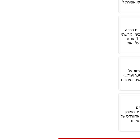
א אומרת לי
ויח הרבה
שיווק רשתי
ואם זה עדין לא קרה לך – מעולה! כעת תלמד להמנע שגם לך זה לא יקרה. איפה הבעיה ,למה המועמד כך מגיב? 1, אתה
ליו את
מור על
 ועוד...)
טים באתרים
ום
ים ממומן
 אדוורדס של
התמדה