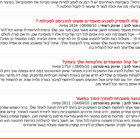
סה". בשבועות האחרונים יש לי רצון עז לעזוב למרות שאני מבינה את הפוטנציאל. בקיצור הי
בדעתי, מה את יכולה לומר לי שיעזור לי לקבל החלטה ?
קלה להפסיק לשכנע מועמדים ופשוט להכניסם לפעילות ?
-אור להב
|
שיווק רשתי
|
06/06/10
|
1816
צפיות
הית מועמד (שאתה חושב שהוא מאוד טוב) מכר טוב שלך וניסית להראות לו שהוא יכול להרו
– אבל משום מה הוא היה אטום לכל דבר שדיברת אליו ? מאמינה שכן, זה אכן קורה לכולם ב
צה את ההזדמנות שלך ושהוא צריך להצטרף אליך, אתה "בא" ומשכנע אותו או אפילו כופה ע
ם שלדעתך הוא יכול להצליח בה.
ר על קהל המועמדים והלקוחות שלך בעסק?
-אור להב
|
שיווק באינטרנט
|
28/05/10
|
1753
צפיות
אני הולכת להציג את החשיבות הרבה מאחורי שיווק האינטרנטי כמה היא עצומה ואיך ניתן לש
קוחות ומועמדים שלך! לא חדש שכיום בעזרת רשתות חברתיות,(פייסבוק, קפה דה מרקר ,טוויטר
זאת. יחד עם זאת קיים אצל האנשים חשש להיחשף לציבור בצורה גלויה שכזו, או להשאיר פר
ו אותם בדואר-זבל לאחר מכן.
 תנועה משובחת לאתרך-הסוד במאמר
-אור להב
|
שיווק באינטרנט
|
04/04/10
|
2611
צפיות
חשוף אותך לחמשת השלבים האפקטיביים ביותר ליצירת תנועה לאתר שלך, ברור כשמש שפרס
דום אתרים ממומן , הינו אחת הדרכים האפקטיביות ביותר ליצירת תנועה לאתרך, קידום אתר
עיקריים : מודעות פרסום במנועי החיפוש,ומודעות פרסום ברשתות תוכן. השקת קמפיין בגוגל
מנות, היא עבודה פשוטה וניתנת לכל אחד, אך חשוב ביותר להצלחה בזרימת התנועה הוא 
 שוטף. לפנייך חמשת השלבים ליצירת קמפיין פרסומי מוצלח בגוגל אדוורדס: