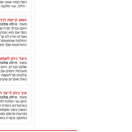
כסף ממה שאני מכני
: הילה, אני חלוקה 
האם קיימת דרך 
מאת:
הילה מלכה
האם גם לך קרה שזי
כסף אם הוא יצטרף 
החלטת שהמועמד רו
ההזדמנות שלך משו
כיצד ניתן לשמו
מאת:
הילה מלכה
שלום חברים, היום 
מערכות יחסים עם ל
ובלוגים קל לעשות 
כאלו ואחרים שיציפ
איך ניתן לייצר
מאת:
הילה מלכה
היום אני הולכת ל
באינטרנט בעזרת קי
נעשה בשני מקומות 
מודעות פרסום ממו
במעקב ובקרה באופן