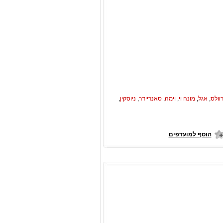
וולס
,
אגל
,
מונה וי
,
וימה
,
סאנריידר
,
ניוסקין
,
הוסף למועדפים