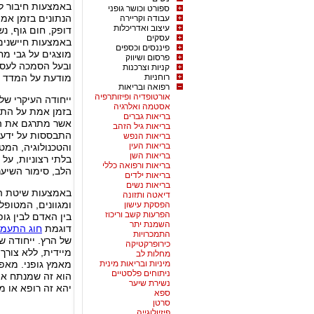
באמצעות חיבור ל
ספורט וכושר גופני
הנתונים בזמן אמת
עבודה וקריירה
עיצוב ואדריכלות
דופק, חום גוף, נ
עסקים
באמצעות חיישנים
פיננסים וכספים
מוצגים על גבי מח
פרסום ושיווק
ובעל הסמכה לעסו
קניות וצרכנות
רוחניות
מודעת על המדד ב
רפואה ובריאות
אורטופדיה ופיזותרפיה
ייחודה העיקרי של
אסטמה ואלרגיה
בזמן אמת על התה
בריאות גברים
אשר מתרגם את הנת
בריאות גיל הזהב
התבססות על ידע מ
בריאות הנפש
בריאות העין
והטכנולוגיה, המט
בריאות השן
בלתי רצוניות, על
בריאות ורפואה כללי
הלב, סימור השיער
בריאות ילדים
בריאות נשים
באמצעות שיטת הב
דיאטה ותזונה
ומגוונים, המטופל
הפסקת עישון
הפרעות קשב וריכוז
בין האדם לבין גו
השמנת יתר
דוגמת
חוג התעמל
התמכרויות
של הרץ. ייחודה ש
כירופרקטיקה
מיידית, ללא צור
מחלות לב
מיניות ובריאות מינית
מאמץ גופני. מאפי
ניתוחים פלסטיים
הוא זה שמנתח את
נשירת שיער
יהא זה רופא או מ
ספא
סרטן
פיזיולוגייה