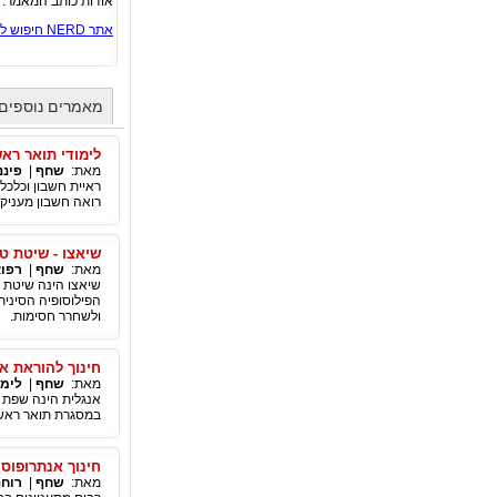
אודות כותב המאמר:
אתר NERD חיפוש לימודים
מאמרים נוספים
לימודי תואר ראש
מאת:
שחף
|
פיננ
ראיית חשבון וכלכל
רואה חשבון מעניקי
שיאצו - שיטת טי
מאת:
שחף
|
רפוא
שיאצו הינה שיטת ט
הפילוסופיה הסינית
ולשחרר חסימות.
חינוך להוראת א
מאת:
שחף
|
לימו
אנגלית הינה שפת ה
במסגרת תואר ראשו
חינוך אנתרופוסו
מאת:
שחף
|
רוחנ