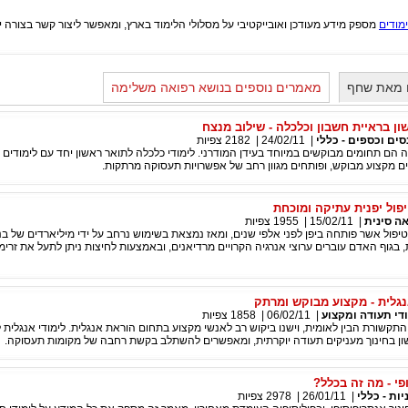
מספק מידע מעודכן ואובייקטיבי על מסלולי הלימוד בארץ, ומאפשר ליצור קשר בצורה י
 מאת שחף
מאמרים נוספים בנושא רפואה משלימה
ון בראיית חשבון וכלכלה - שילוב מנצח
סים וכספים - כללי
|
24/02/11
|
2182
צפיות
ה הם תחומים מבוקשים במיוחד בעידן המודרני. לימודי כלכלה לתואר ראשון יחד עם לימודים
ם מקצוע מבוקש, ופותחים מגוון רחב של אפשרויות תעסוקה מרתקות.
פול יפנית עתיקה ומוכחת
ה סינית
|
15/02/11
|
1955
צפיות
יפול אשר פותחה ביפן לפני אלפי שנים, ומאז נמצאת בשימוש נרחב על ידי מיליארדים של בני
, בגוף האדם עוברים ערוצי אנרגיה הקרויים מרדיאנים, ובאמצעות לחיצות ניתן לתעל את זרי
נגלית - מקצוע מבוקש ומרתק
די תעודה ומקצוע
|
06/02/11
|
1858
צפיות
תקשורת הבין לאומית, וישנו ביקוש רב לאנשי מקצוע בתחום הוראת אנגלית. לימודי אנגלית 
ן בחינוך מעניקים תעודה יוקרתית, ומאפשרים להשתלב בקשת רחבה של מקומות תעסוקה.
פי - מה זה בכלל?
יות - כללי
|
26/01/11
|
2978
צפיות