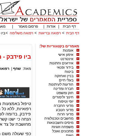
דף הבית
|
אודות
|
פרסום מאמר
|
מאמ
דף הבית
רפואה ובריאות
רפואה משלימה
ביו 
מאמרים בקטגוריות של:
אומנות
אימון אישי
ביו פידבק - 
אינטרנט
אירועים וחתונות
בידור ופנאי
מאת:
שחף
|
רפואה
ביטוח
בניין ואחזקה
בעלי חיים
הודעות לעיתונות
חברה ומדינה
חוק ומשפט
חינוך ולימודים
יופי וטיפוח
טיפול באמצעות מש
מדעי החברה
רפואיות, ללא כל 
מדעי הטבע
פידבק, בדומה לשי
מדעי הרוח
מחשבים וטכנולוגיה
הנחה כי ישנו קשר
מיסים וחשבונאות
מחושבת על צד אח
משפחה וזוגיות
מתכונים ואוכל
כפי שעולה משם ה
נשים