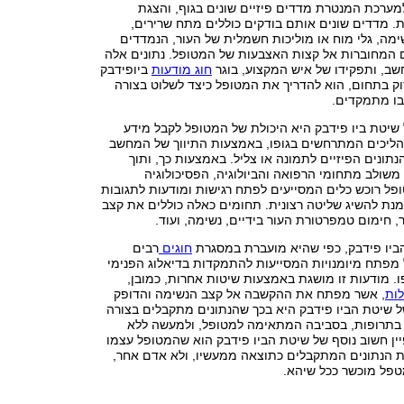
מערכת המנטרת מדדים פיזיים שונים בגוף, והצגת
. מדדים שונים אותם בודקים כוללים מתח שרירים,
שימה, גלי מוח או מוליכות חשמלית של העור, הנמדדים
 המחוברות אל קצות האצבעות של המטופל. נתונים אלה
שב, ותפקידו של איש המקצוע, בוגר
חוג מודעות
ביופידבק
ק בתחום, הוא להדריך את המטופל כיצד לשלוט בצורה
ו מתמקדים.
 שיטת ביו פידבק היא היכולת של המטופל לקבל מידע
ליכים המתרחשים בגופו, באמצעות התיווך של המחשב
ונים הפיזיים לתמונה או צליל. באמצעות כך, ותוך
שולב מתחומי הרפואה והביולוגיה, הפסיכולוגיה
ופל רוכש כלים המסייעים לפתח רגישות ומודעות לתגובות
 מנת להשיג שליטה רצונית. תחומים כאלה כוללים את קצב
, חימום טמפרטורת העור בידיים, נשימה, ועוד.
יו פידבק, כפי שהיא מועברת במסגרת
חוגים
רבים
 מפתח מיומנויות המסייעות להתמקדות בדיאלוג הפנימי
פו. מודעות זו מושגת באמצעות שיטות אחרות, כמובן,
ות
, אשר מפתח את ההקשבה אל קצב הנשימה והדופק
ל שיטת הביו פידבק היא בכך שהנתונים מתקבלים בצורה
ך בתרופות, בסביבה המתאימה למטופל, ולמעשה ללא
ין חשוב נוסף של שיטת הביו פידבק הוא שהמטופל עצמו
 הנתונים המתקבלים כתוצאה ממעשיו, ולא אדם אחר,
טפל מוכשר ככל שיהא.