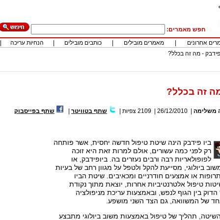
חפש מאמרים:
רים אחרונים
|
מאמרים מובילים
|
כותבים מובילים
|
הנחיות עריכה
|
פידבק - מה זה בכלל?
מה זה בכלל?
 משלימה
|
26/12/2010
|
2109
צפיות
|
שתף בטוויטר
|
שתף בפייסבוק
ביו פידבק הינה שיטת טיפול חדשה יחסית, אשר פותחה
רק לפני כמה עשורים, אולם למרות זאת היא זוכה
לפופולאריות רבה ורבים נעזרים בה. ביופידבק, או
וב ביולוגי, מסייעת להקל ולטפל על מגוון רחב של בעיות
תרופות או אמצעים חודרניים ומכאיבים. שיטת הביו
טות טיפול אלטרנטיביות אחרות, יוצאת מתוך נקודת
 הדוק בין הגוף לנפש, ובאמצעות עריכת מניפולציה
ד של המשוואה, גם הצד השני מושפע.
שיטה, תהליך של טיפול באמצעות משוב ביולוגי מתבצע