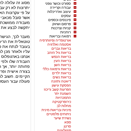
מסוג זה עלולה לה
ספורט וכושר גופני
יתרונות לא רק עב
עבודה וקריירה
עיצוב ואדריכלות
על פי עקרונות הא
עסקים
אשר סובל מכאבי ג
פיננסים וכספים
מעבודה ממושכת מ
פרסום ושיווק
יתקשה לבצע את ע
קניות וצרכנות
רוחניות
רפואה ובריאות
מעבר לכך, הגישה 
אורטופדיה ופיזותרפיה
טוטאלית את הריה
אסטמה ואלרגיה
בעובד לנתח את סג
בריאות גברים
עליו ולאחר מכן לה
בריאות גיל הזהב
אנחנו בארגופלוס ד
בריאות הנפש
בריאות העין
העבודה שלו ולפי 
בריאות השן
פחותה יותר, אך 
בריאות ורפואה כללי
בצורה אישית ופרט
בריאות ילדים
הקיימים. חשוב לה
בריאות נשים
פעולה עבור העסק
דיאטה ותזונה
הפסקת עישון
הפרעות קשב וריכוז
השמנת יתר
התמכרויות
כירופרקטיקה
מחלות לב
מיניות ובריאות מינית
ניתוחים פלסטיים
נשירת שיער
ספא
סרטן
פיזיולוגייה