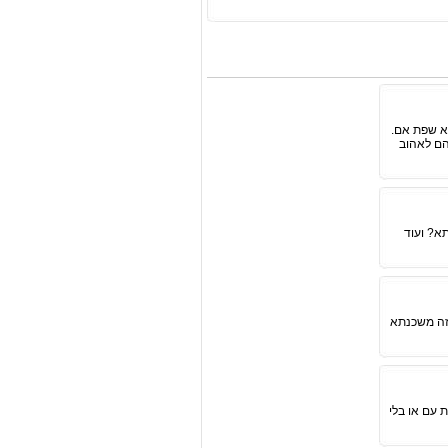
א שפת אם.
הם לאהוב
א? ועוד
 זה משכנתא
 עם או בלי