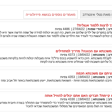
מאת נטלי אינטרדב
מאמרים נוספים בנושא פיזיולוגייה
ך לרצות ללמוד אנגלית?
דב
|
לימודי שפות
|
27/04/22
|
4486
צפיות
לים במקרים של ילדים שלהם אין חשק, כח רצון או יכולות למידה של שפה חדשה אשר היא ל
ים יכולים לעשות כדי לעודד את הילדים שלנו ללמוד את השפה האנגלית כשפה שניה ולגרום ל
 משכנתא עם הכוונה? מדריך למתחילים
דב
|
משכנתא
|
19/04/22
|
4373
צפיות
קבלת משכנתא. היכן כדאי להשקיע בנכס נדל"ן? איזה מגבלות יכולות להיות בלקיחת משכנת
 עליהם תשובות לפני שנחליט איזה משכנתא נרצה לקחת
ציתם עם משכנתא חכמה
דב
|
משכנתא
|
19/04/22
|
4353
צפיות
היבט המשכנתאות מכמה זוויות - השוואת משכנתאות, ייעוץ משכנתאות באזור תל אביב ומה
קיימת? תבדקו האם אתם יכולים להוזיל אותה
דב
|
משכנתא
|
19/04/22
|
4330
צפיות
את משכנתא יש מאפיינים שאותם רצוי להכיר כדי להתמודד עם התהליך בצורה חיובית ומודעת
במאמר זה תגלו מהם המאפיינים של מסלולי המשכנתאות שכדאי להכיר