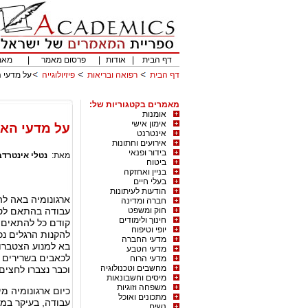
דף הבית
|
אודות
|
פרסום מאמר
|
מאמ
דף הבית
רפואה ובריאות
פיזיולוגייה
על מדעי ה
מאמרים בקטגוריות של:
אומנות
אימון אישי
על מדעי האר
אינטרנט
אירועים וחתונות
בידור ופנאי
מאת:
נטלי אינטרדב
ביטוח
בניין ואחזקה
בעלי חיים
הודעות לעיתונות
ארגונומיה באה לה
חברה ומדינה
חוק ומשפט
עבודה בהתאם לסבי
חינוך ולימודים
קודם כל להתאים 
יופי וטיפוח
להקנות הרגלים נכ
מדעי החברה
בא למנוע הצטברו
מדעי הטבע
לכאבים בשרירים 
מדעי הרוח
מחשבים וטכנולוגיה
וכבר נצברו לחצים 
מיסים וחשבונאות
משפחה וזוגיות
כיום ארגונומיה מ
מתכונים ואוכל
עבודה, בעיקר במ
נשים