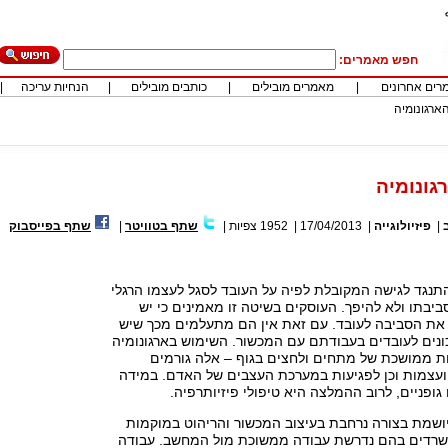
חפש מאמרים:
רים אחרונים
|
מאמרים מובילים
|
כותבים מובילים
|
הנחיות עריכה
|
ארגונומיה
גונומיה
|
פיזיולוגייה
|
17/04/2013
|
1952
צפיות
|
שתף בטוויטר
|
שתף בפייסבוק
תנגד לגישה המקובלת לפיה על העובד לסגל לעצמו הרגלי
בתו ולא להיפך. העוסקים בשיטה זו מאמינים כי יש
את הסביבה לעובד. עם זאת אין הם מתעלמים מכך שיש
ונים לעובדים בעבודתם עם המכשור. השימוש בארגונומיה
ת ממושכת של מתחים ולחצים בגוף – אלה גורמים
ועצמות וכן לפגיעות במערכת העצבים של האדם. במידה
גופניים, לרוב ההמלצה היא טיפולי פיזיותרפיה.
יושמת בצורה נרחבת בעיצוב המכשור והריהוט במוקמות
שרדים בהם נדרשת עבודה ממשוכת מול המחשב. עבודה