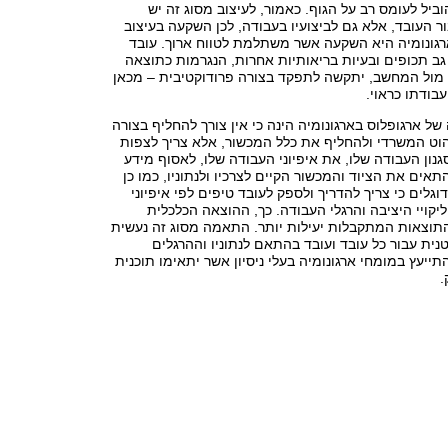
וביל לעומס רב על הגוף. כאמור, לעיצוב מסוג זה יש
ור העובד, אלא גם לביצועיו בעבודה, לכן השקעה בעיצוב
רגונומיה היא השקעה אשר משתלמת לטווח ארוך. עובד
ב תכופים ובעיות בריאותיות אחרות, הנגרמות כתוצאה
ול המחשב, יתקשה לתפקד בצורה פרודוקטיבית – מכאן
בודתו כראוי.
של ארגופלוס בארגונומיה הינה כי אין צורך להחליף בצורה
וט המשרדי ולהחליף את כלל המכשור, אלא צריך לצפות
נון העבודה שלו, את איפיוני העבודה שלו, לאסוף מידע
תאים את הציוד והמכשור הקיים לצרכיו ולנתוניו, כמו כן
וגלים כי צריך להדריך ולספק לעובד טיפים לפי איפיוני
ליקויי היציבה והרגלי העבודה. כך, ההוצאה הכלכלית
התוצאות המתקבלות יעילות יותר. התאמה מסוג זה נעשית
נית עבור כל עובד ועובד בהתאם לנתוניו וההרגלים
תייעץ במומחי ארגונומיה בעלי ניסיון אשר יתאימו תוכנית
.