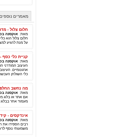
מאמרים נוספים 
חלום צלול - מדר
מאת:
אוקסנה בכנ
חלום צלול הוא כלי
על מנת להגיע למצב
קניית כלי כסף -
מאת:
אוקסנה בכנ
העיצוב המודרני הו
ארגונומיים. העיצו
כלי השולחן העכשווי
מה נחשב החלפת ק
מאת:
אוקסנה בכנ
אם אתר או בלוג מ
מעמוד אחר בבלוג ש
אינדקסים - קידום 
מאת:
אוקסנה בכנ
רבים הספידו את הא
משמעותי נוסף לרשת