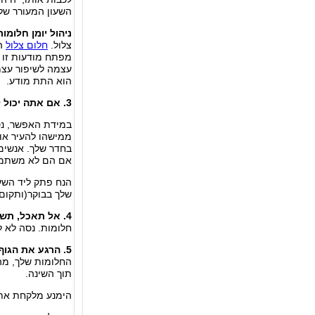
השעון המעורר של
ניהול יומן חלומות
צלול.
חלום צלול
הו
מפתח מודעות זו -
עצמה לשיפור עצמי
הוא התת מודע.
3. אם אתה יכול להתעורר ללא שעון מעורר, אל תדאג לכבות אותו.
במידת האפשר, נס
ממישהו להעיר אות
בחדר שלך. אנשים 
אם הם לא משתמש
הנח פתק ליד השע
שלך בבוקר(ותקום 
4. אל תאכל, תשתה אלכוהול או תיקח תרופות לפני השינה.
חלומות. נסה לא ל
5. הרגע את הגוף והנפש שלך לפני השינה.
החלומות שלך, מה
תוך השינה.
הימנע מלקחת את 