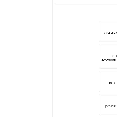
ובים ביותר
רות
 האסתטיים,
דף או
שום תוכן