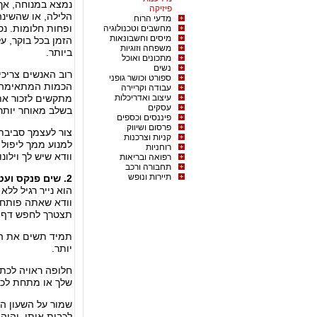
נמצא במנוחה, אך
פיזיקה
מדעי הרוח
ופחות חלומות. נס
מחשבים וטכנולוגיה
מיסים וחשבונאות
הזמן בכל בוקר, 
משפחה וזוגיות
ביותר.
מתכונים ואוכל
נשים
ספורט וכושר גופני
הכמות המתאימה ב
עבודה וקריירה
עיצוב ואדריכלות
מתקשים לזכור את 
עסקים
בשלב מאוחר יותר 
פיננסים וכספים
פרסום ושיווק
צור לעצמך סביבת
קניות וצרכנות
למנוע ממך ליפול 
רוחניות
וודא שיש לך וילו
רפואה ובריאות
תחבורה ורכב
תיירות ונופש
2. שים פנקס ועט או עיפרון בהישג יד קרוב למיטה שלך.
הוא נייר רגיל ללא
וודא שאתה פותח 
תצטרך לחפש דף ר
תמיד תשים את הע
יותר.
חלופה ראויה לכת
שלך או מתחת לכר
שמור על השעון ה
לכבות אותו, יהיה