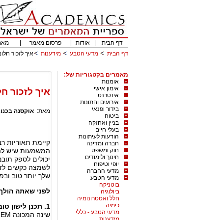
דף הבית
|
אודות
|
פרסום מאמר
|
מאמ
דף הבית
מדעי הטבע
מידענות
איך לזכור חלו
מאמרים בקטגוריות של:
אומנות
אימון אישי
איך לזכור ח
אינטרנט
אירועים וחתונות
בידור ופנאי
מאת:
אוקסנה בכנו
ביטוח
בניין ואחזקה
בעלי חיים
הודעות לעיתונות
קיימת תאוריות רב
חברה ומדינה
חוק ומשפט
המשמעות שיש להק
חינוך ולימודים
יכולים לספק תובנו
יופי וטיפוח
לשמצה כקשים לזכ
מדעי החברה
שלך יותר טוב ובפי
מדעי הטבע
בוטניקה
לפני שאתה הולך 
ביולוגיה
חלל ואסטרונומיה
כימיה
1. תכנן לישון טוב בלילה.
מדעי הטבע - כללי
מידענות