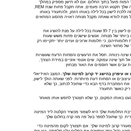
 המוח פועל בתוך החלום. אם לא תישן מספיק במהלך
הלילה, או שהשינה שלך תקטע הרבה פעמים, אתה תקבל פחות שנת REM,
ה ללכת לישון בכל לילה באותו הזמן, ולהתעורר באותו
על מנת לוודא שאתה מקבל מנוחה ראויה מהסוג המתאים
רוב האנשים צריכים לישון בין 7 ל9 שעות בכל לילה על מנת להשיג את
יותר של מנוחה. אנשים שישנים פחות משש שעות
חלומותיהם, כי חלומות ארוכים ועזים יותר יתקיימו רק
של מחזור השינה.
 שינה נינוחה. חסל את הרעשים והסחות הדעת שעשויות
אל תוך שינה עמוקה. שים אטמי אזניים במידת הצורך,
נות עבים אשר חוסמים את האור מבחוץ.
המצב האידיאלי
 עיצובים או הסחות דעת מיותרות. לפני שאתה הולך לישון,
את המחברת בדף הבא כדי שתוכל לכתוב, כך שלא
יק כאשר תתעורר.
ט באותו המקום, כך שלא תצטרך לחפש אותו מאוחר
יבת החלומות שלך היא לשמור מכשיר הקלטה ליד המיטה
ית. כך שתוכל לספר בעל פה מה קרה בחלום שלך.
מעורר קרוב למיטה שלך. אם תצטרך לקום מהמיטה כדי
 סיכוי גדול יותר שתשכח את החלום עליו חלמתה. כוון את