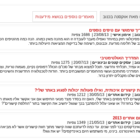
מאת אוקסנה בכנוב
מאמרים נוספים בנושא מידענות
יך שימושי עם טיפים נוספים
וב
|
אימון אישי
|
23/08/13
|
1686
צפיות
 פסיכולוגי חזק במיוחד ואפילו מעבר לעובדה זו הוא מהנה מאין כמוהו. הנה כמה מהטיפים הט
 של חלימה מודעת. וכבונוס, רשימה של בדיקות המציאות היעילות ביותר.
 המדריך האולטימטיבי
וב
|
עסקים קטנים ובינוניים
|
20/07/13
|
1275
צפיות
א עמיד, תכליתי וחדשני. תוכל למצוא מבחר של סכו"ם הכולל דפוסים נקיים, מגמות טריות, וצו
ב המודרני מתוחכם ועשוי מהחומרים המשובחים ביותר. הודות לטכנולוגיה החדשנית והשינויים
ם שלנו מקבלים יתרון ברור.
ישורים איכותית, ואילו פעולות יכולות לפגוע באתר שלי?
וב
|
קידום אתרים
|
30/05/13
|
1212
צפיות
קשרים לדף מסוים באתר שלי, האם זה בסדר מצד מנועי החיפוש אם אני אקשר אליו מאותו ה
לי בחזרה? או שאני עלול להסתבך בכך שגוגל יחשיב את הקישור בתור "החלפת קישורים"?
אתרים 2013
וב
|
קידום אתרים
|
21/05/13
|
1349
צפיות
ינדקסים כבר לפני שנים. עד כמה לדעתכם שווה קישור מתוך חוות קישורים אשר לא מביאה 
 האינטרנט. בינינו, מי משתמש היום באינדקסים? יש את גוגל!