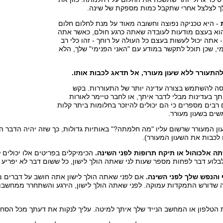
ך לצלצל אחרי שתקבל כמות מספקת של שינה.
- היא טכניקה נפוצה וחשובה מאוד על מנת לחלום חלום
א בעצם מודעות לעובדה שאתה כרגע חולם, כאשר אתה
 אתה יכול לעשות בעצם כל העולה על רוחך - זהו כלי רב
, שכן תוכל לתקשר במודע עם "האני הפנימי" שלך, הלא
ה להשתמש בצורה עדינה יותר של התעוררות. בקש
ך בעדינות מבלי לדבר איתך, או לחבר טיימר לאורות
רבים מספרים כי הם יכולים להיזכר בחלומות ביתר קלות
ים בשעון מעורר.
ון המעורר שרשום עליו "מה חלמתה?" באותיות גדולות, כך שזה יהיה הדבר
לכבות את השעון המעורר).
הכימיקלים בפריטים אלו יכולים 
בלוע דבר לפחות מספר שעות לני שאתה הולך לישון, כל ששום דבר לא יפריע לז
אם לפני שאתה הולך לישון אתה חושב על דברים מל
 שדורש התמקדות עמוקה. לפני שאתה הולך לישון, הירגע והשתחרר ממחשבות
הטלפון או המחשב הנייד שלך איתך למיטה. עליך לנקות את דעתך מכל הסחי