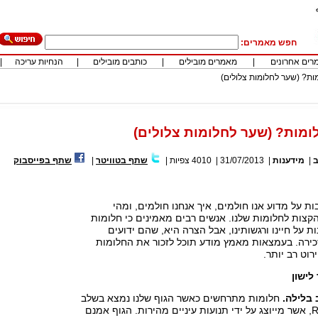
חפש מאמרים:
רים אחרונים
|
מאמרים מובילים
|
כותבים מובילים
|
הנחיות עריכה
|
מות? (שער לחלומות צלולים)
לומות? (שער לחלומות צלולים)
ב
|
מידענות
|
31/07/2013
|
4010
צפיות
|
שתף בטוויטר
|
שתף בפייסבוק
ות על מדוע אנו חולמים, איך אנחנו חולמים, ומהי
צות לחלומות שלנו. אנשים רבים מאמינים כי חלומות
ת על חיינו ורגשותינו, אבל הצרה היא, שהם ידועים
ירה. בעמצאות מאמץ מודע תוכל לזכור את החלומות
רוט רב יותר.
לישון
חלומות מתרחשים כאשר הגוף שלנו נמצא בשלב
שינה המכונה REM, אשר מייוצג על ידי תנועות עיניים מהירות. הגוף אמנם