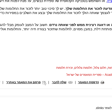
יה
, או השתמש בטכניקה הקלאסית של ספירת כבשים, על מנת לפנות את דע
יש לך סיכוי טוב יותר לזכור את החלומות ש
לעצמך שאתה הולך לזכור את החלומות שלך ובצע את השלבים במסירות כדי לג
. חשוב על המצב לעומק מבלי להגי
תחת דלת, במובן מסוים, לחלומות שתזכור בצורה חיה יותר, והחלומות אולי אפ
ות
,
חלום צלול
,
חלומות צלולים
,
זכירת חלומות
המאמרים של ישראל
הדפסת המאמר
|
שלח לחבר
|
פרסם את המאמר באתרך
|
xlinks.