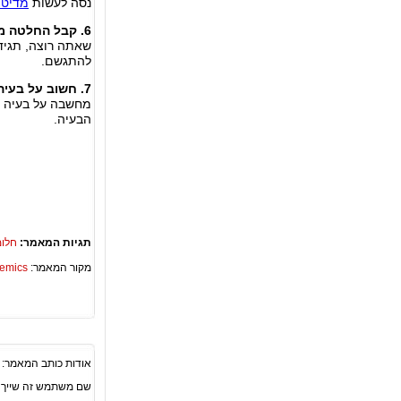
נסה לעשות
מדיטצ
6. קבל החלטה מודעת לזכור את החלומות שלך.
שאתה רוצה, תגיד 
להתגשם.
7. חשוב על בעיה או דאגה רצינית ממש לפני שאתה נרדם
מחשבה על בעיה פו
הבעיה.
תגיות המאמר:
חלומ
מקור המאמר:
Academics – ספריית 
אודות כותב המאמר:
שם משתמש זה שייך לאתר 