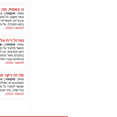
נו באמת. מה ז
מאת:
ronyot
|
בי
מאד פשוט: כל מערכ
ציבוריים, תעשייתי
בסוג המנדף, על פי
למאמר המלא...
נטרול ריח על
מאת:
ronyot
|
שי
כאשר מדובר על נט
ניקוי מנדפים. אין
בתקנים מאד מחמיר
ובטוחים עבור האד
למאמר המלא...
מה זה ניקוי מ
מאת:
ronyot
|
טי
המסננים או הפילטר
אפשר לאוורר כל אז
בתי קפה, בתי אבות
למאמר המלא...