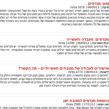
וסוגי מנדפים
יקה
|
06/05/13
|
3376
צפיות
ערכת של סינון העשן, הפיח, האדים, הריח וכל הקיים באוויר בעת הבישול האינטנסיבי המ
ייתי הוא מטבח המופקד על הכנת מזון בכמויות גדולות כגון מטבחים של בתי אבות, פנימיות
ניקוי ארובות מתבצע בעזרת טכנאים מוסמכים של חברה אשר מתקינה מנדפים ועל פי רוב מלוו
התעשייתי), במשך השנים הבאות בתחזוקה השוטפת של המנדפים. טכנאי בקי במנדף אותו
המיקום של כל התעלות הקיימות בארובות.
ומנדפים: מעבדה ותעשייה
כות הסביבה
|
06/05/13
|
12298
צפיות
ם של מנדפים. מנפים עבור הקמין הביתי, מנדפים עבור מפעלים ומרכזי תעשייה. יש מנדפים א
מסוכנים במעבדה ויש מנדפים אשר יעילים עבור ממטבח הביתי ומטבח התעשייתי. יהיו אלה 
הוא למעשה שדרוג של קולט האדים המוכר.
 ואישורים לעבודה של מטבחים תעשייתיים – מה הקשר?
דענות
|
06/05/13
|
4774
צפיות
לתחום בו הוא נמצא (תעשייה, מזון, תרופות, יהלומים, נשק) זקוק לבדיקה תקופתית כחלק בל
. מערכת מנדפים תקינה אשר מתבצע בה ניקוי ארובות ומסננים באופן קבוע, תספק יניקה מצ
כל מקום בו היא נמצאת. התקנים האמריקאים והישראליים מחייבים לפעולה. הסטנדרט הבינל
חיצוני, לשמור על מערכת המדפים נקייה ויעילה לאורך זמן.
 והוספת מנדפים למטבח ישן
וא ויצוא
|
17/11/12
|
2590
צפיות
וניין לשדרג את העסק שלך. קהל הלקוחות התרחב ואתה מעוניין להגדיל את המטבח שלך: לה