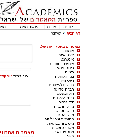
דף הבית
|
אודות
|
פרסום מאמר
|
מאמ
דף הבית
ronyot
מאמרים בקטגוריות של:
אומנות
אימון אישי
אינטרנט
אירועים וחתונות
בידור ופנאי
ביטוח
צור קשר:
צור קשר
בניין ואחזקה
בעלי חיים
הודעות לעיתונות
חברה ומדינה
חוק ומשפט
חינוך ולימודים
יופי וטיפוח
מדעי החברה
מדעי הטבע
מדעי הרוח
מחשבים וטכנולוגיה
מיסים וחשבונאות
משפחה וזוגיות
מתכונים ואוכל
מאמרים אחרונים מא
נשים