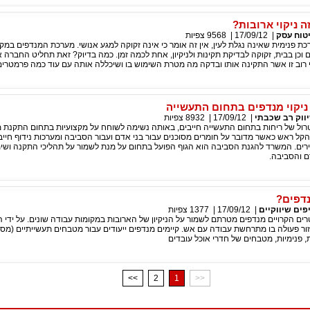
ה ניקוי ארובות?
טוח עסק
|
17/09/12
|
9568
צפיות
ת פנימית שאינה נגלת לעין, אין זה אומר כי אינה זקוקה למגע אנושי. מערכת המנדפים במק
ים וכן בבית, זקוקה לבדיקת תקינות ולניקיון, אחת לכמה זמן. כמה בדיוק? זאת תחליט החבר
 רוב זו אשר התקינה אותו ובדקה מה מטרת השימוש בו ושיכללה אותה עם עוד כמה פרמטרים
 ניקוי מנדפים בתחום התעשייה
ווק רב שכבתי
|
17/09/12
|
8932
צפיות
רול של ריחות בתחום התעשייה חייבים, באותה נשימה לשוחח על מקצועיות בתחום התקנת מנ
 להקל ראש כאשר מדובר על חומרים מסוכנים עבור בני אדם ועבור הסביבה ומערכות נידוף חייב
ים. המשרד להגנת הסביבה הוא הגוף הפועל בתחום על מנת לשמור על תהליכי התקנה ושימו
ם והסביבה.
נדפים?
פים שיווקיים
|
17/09/12
|
1377
צפיות
ים הקרויים מנדפים מטרתם לשמור על הניקיון של הארובות במקומות עבודה שונים. על ידי 
ור פעולה בו מתרחשת עבודה עם אש. קיימים מנדפים ייעודים עבור מטבחים תעשייתיים (מסע
, פנימיות, מטבחים של חדרי אוכל עובדים
<<
2
1
>>