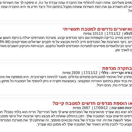
ספים מעליהם. אתה רוצה להחליף את החברה עמה עבדת עד כה, זו סיפקה לך את השירות של 
וע לא תשדרג גם את רמת השירות שאתה מקבל בתחום זה? כיצד תדע מי היא החברה עמה א
ה?
 ואישורים נדרשים למטבח תעשייתי
כלה
|
17/11/12
|
10113
צפיות
נדפים מחייב בדיקה תקופתית וגם ניקוי מנדפים קבוע. מערכת המנדפים יעילה ביניקת העשן ש
במטבחים תעשייתיים. ניקוי הארובות של המנדפים חייב להיות מבוצע על פ
טים הבינלאומיים מסייעים למערכת המנדפים לפעול כתקנם. הבטיחות והניקיון חשובים מאד
לאורך זמן.
 בתקרה מנדפת
ודה וקריירה - כללי
|
17/11/12
|
2939
צפיות
רון יעיל ואיכותי למטבחים פתוחים וגדולים. מעבר להיותה דקורטיבית, היא מספקת את איכ
ת ובתי עסק בתחום האירוח המקצועי. באמצעות תקרה זו ניתן להוסיף אל המטבח כל מתקן ב
ב עבודה נוח, נעים ויעיל.
 או הוספת מנדפים חדשים למטבח קיים?
כות הסביבה
|
17/09/12
|
2687
צפיות
ן לא יוצא כמו שצריך מהארובות של המנדפים שיש לך מעל הכיריים? הריח הוא בלתי נסבל? 
דפים חדשים עבור המטבח שלך. יתכן בהחלט שאתה לא מבצע ניקוי ארובות יעיל וניקוי מסנני
אמור לעשות את זה. זוהי עבודה של צוות טכנאים מוסמך, זה שהתקין לך את מערכת המנדפי
קצוע כדי להבין מדוע האוויר של המטבח שלך לא מסונן כמו שצריך.