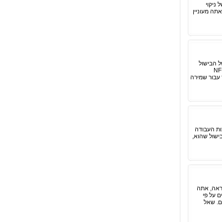
ניקוי
תה מעוניין
ל הבישול
י תקנים ישראלים ואמריקאים (NFPA-96
 עבור שמירה
ות העבודה
ישול שהוא,
תראה, אתה
ם על פי
ם. שאל