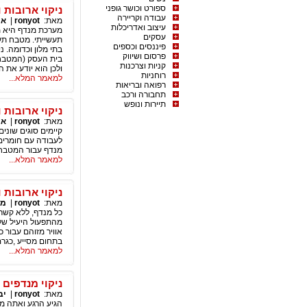
ספורט וכושר גופני
ניקוי ארובות 
עבודה וקריירה
מאת:
ronyot
|
את
עיצוב ואדריכלות
מערכת מנדף היא מ
עסקים
תעשייתי. מטבח תעש
פיננסים וכספים
בתי מלון וכדומה. 
פרסום ושיווק
בית העסק (המטבח 
קניות וצרכנות
ולכן הוא יודע את 
רוחניות
למאמר המלא...
רפואה ובריאות
תחבורה ורכב
תיירות ונופש
ניקוי ארובות 
מאת:
ronyot
|
אי
קיימים סוגים שוני
לעבודה עם חומרים 
מנדף עבור המטבח 
למאמר המלא...
ניקוי ארובות
מאת:
ronyot
|
מי
כל מנדף, ללא קשר 
מהתפעול היעיל שלו
אוויר מזוהם עבור 
בתחום מסייע ,כגרם 
למאמר המלא...
ניקוי מנדפים
מאת:
ronyot
|
יב
הגיע הרגע ואתה מע