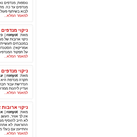
נוספות, מנדפים נו
מנדפים עד כה. מד
לבוא בשיתוף פעול
למאמר המלא...
ניקוי מנדפים
מאת:
ronyot
|
כל
ניקוי ארובות של מ
אמריקאי). הסטנדר
על תפקוד המנדפים 
למאמר המלא...
ניקוי מנדפים
מאת:
ronyot
|
עב
תקרה מנדפת היא פת
הנדרשת עבור חברו
ועדיין ליהנות ממרח
למאמר המלא...
ניקוי ארובות
מאת:
ronyot
|
אי
אין לך אוויר, העש
לא חייב להוסיף מנ
ההוראות. לא אתה 
והתייעץ עם בעלי מ
למאמר המלא...