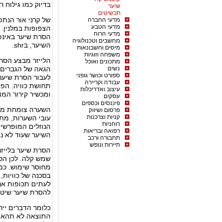
בדיוק כמו גילוח ר
שיער
תכשיטים
של קרני אור הנתפ
מדעי החברה
מדעי הטבע
הצפופות במלנין. 
מדעי הרוח
הסרת שיער באינפ
מחשבים וטכנולוגיה
השיער, בshr.
מיסים וחשבונאות
משפחה וזוגיות
הלייזר מבצע הסר
מתכונים ואוכל
נשים
הגאה של הגברים 
ספורט וכושר גופני
לעבור הסרת שיער 
עבודה וקריירה
תחושת כוויה. הפח
עיצוב ואדריכלות
ומכשיר קירור המו
עסקים
פיננסים וכספים
השערה צומחת מהר,
פרסום ושיווק
קניות וצרכנות
עובי השערות, מת
רוחניות
הנוזלים המופרשים
רפואה ובריאות
השיער שעוד לא נא
תחבורה ורכב
תיירות ונופש
הסרת שיער בלייזר
שמש קלה. לכן הס
מחוסר שימוש. כמו
בסכנה של כוויות,
לעתים תכופות אנו
להסרת שיער שיטת pm 4 בירושלים כדי להיפטר מהשיער לח
כלומר הדברים ייר
התוצאה לא תהא מש