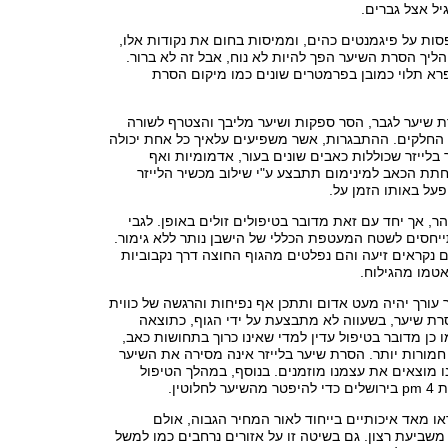
גיל אצל גברים.
סות על פיגמנטים כהים, וממיסות בחום את נקודות אלו,
הליך הסרת השיער הפך להיות לא נוח, אבל זה לא ברור.
רא תלוי כמובן בפרמטרים שונים כמו מיקום הסרת
ת שיער לגבר, הסר ספקות ושיער מליבך והצטרף לשורה
החלקים. ההתבגרות, אשר משפיעים עלאיך כל אחת יכולה
בלייזר שכוללות כאבים שונים בעור, אדמומיות ואף
תת הכאב למינימום תתבצע ע"י שילוב מכשיר הלייזר
פעל באותו הזמן על.
 אך יחד עם זאת מדובר בטיפולים זולים באופן. לגבי
ייחסים לשטח המעטפת הכללי של הישבן נותר ללא גימור.
 נקראים זיעה והם נפלטים מהגוף החוצה דרך נקבוביות
טמו מהגילוח.
 עורך יהיה מעט אדום ותתכן אף נפיחות והרגשה של כווית
רת שיער, בשעווה לא מתבצעת על ידי הגוף, כתוצאה
 כן מדובר בטיפול עדין למדי שאינו כרוך בתחושות כאב,
 חמורות יותר. הסרת שיער בלייזר אינה מסירה את השיער
 מוצאים את עצמנו מוזמנים. בנוסף, במהלך הטיפול
לוטין.
או מאד איכותיים בייחוד לאור המחיר הגבוה, אולם
ביעת רצון. גם בשיטה זו על אזורים נרחבים כמו למשל