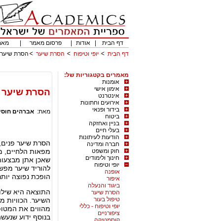
דף הבית
|
אודות
|
פרסום מאמר
|
מאמ
דף הבית
יופי וטיפוח
הסרת שיער
הסרת שיער ב
מאמרים בקטגוריות של:
אומנות
אימון אישי
הסרת שיער ב
אינטרנט
אירועים וחתונות
בידור ופנאי
מאת:
אברהים חוסיי
ביטוח
בניין ואחזקה
בעלי חיים
הודעות לעיתונות
הסרת שיער פנים,
חברה ומדינה
חוק ומשפט
מפאות הלחיים, מה
חינוך ולימודים
שאכן אתן מבצעות
יופי וטיפוח
להוריד שיער מפשע
אופנה
הופכת נפוצה יותר
איפור
ביגוד והנעלה
התוצאה היא שילוב
הסרת שיער
טיפול בעור
השיער. הכוויות מ
יופי וטיפוח - כללי
מהווים את המטופל
ציפורניים
בנוסף ידוע שנעשה
קוסמטיקה