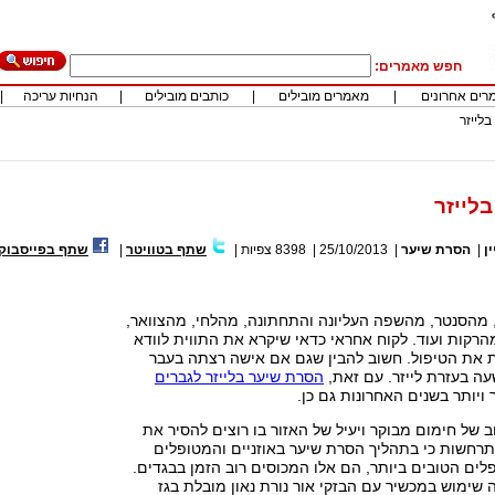
חפש מאמרים:
רים אחרונים
|
מאמרים מובילים
|
כותבים מובילים
|
הנחיות עריכה
|
לייזר
לייזר
ן
|
הסרת שיער
|
25/10/2013
|
8398
צפיות
|
שתף בטוויטר
|
שתף בפייסבוק
 מהסנטר, מהשפה העליונה והתחתונה, מהלחי, מהצוואר,
רקות ועוד. לקוח אחראי כדאי שיקרא את התווית לוודא
 את הטיפול. חשוב להבין שגם אם אישה רצתה בעבר
ה בעזרת לייזר. עם זאת,
הסרת שיער בלייזר לגברים
 ויותר בשנים האחרונות גם כן.
 של חימום מבוקר ויעיל של האזור בו רוצים להסיר את
תרחשות כי בתהליך הסרת שיער באוזניים והמטופלים
ים הטובים ביותר, הם אלו המכוסים רוב הזמן בבגדים.
 שימוש במכשיר עם הבזקי אור נורת נאון מובלת בגז