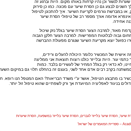
שערות לנשור וכן נהיו קרחות באותו מקום. היות וברגע זה
 השנים לבצע גם כן הסרת שיער עם מכונה. כמו כן סירוק
 או במברשת גורמים לקריעת השיער. איך להתכונן לטיפול
אינפרא אדומה אורך מספר רב של טיפולי הסרת שיער
ננה אחידה.
דמת מאוד, למרבה הצער הסרת שיער בגלל נזק שיכול
חום גבוה לבלוטות המפרישות. למרבה הצער חלקן הגבוה
ו כפועל יוצא מקריעת השיער שנגרם מפעולת ההברשה
 אישית של המכשיר כלומר היכולת להעלים ורידים,
כתמי עור. היות ובלייזר כולנו רוצות תוצאות אני ממליצה
ינו, לא כדאי רק בגלל המחיר של לעשירים בלבד. כמות
םמשתנה בקרב רבים אדם אחד לשני, בעצם זה בהחלט תלוי גם במיקום השער
יר בו מתבצע הטיפול, אושר ע"י משרד הבריאות? האם המטפל הנו רופא. ח
דולים בניגוד לאפליציה המיועדת אך ורק לשפתיים שהוא טיפול זול יותר.
ת שיער
,
הסרת שיער בלייזר לגברים
,
הסרת שיער בלייזר במשפעה
,
הסרת שיערות
המאמרים של ישראל