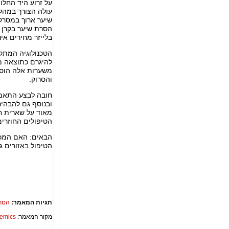
על זרוע היד החלו 
עולה הצורך במהלך
שיער ארוך במסרק,
הסרת שיער בקרן 
בלייזר מחירים אי
הטכנולוגיה המתק
להיגרם כתוצאה מ
משערות אלה הוסר
והסרוק.
חובה לבצע התאמה
ובנוסף גם להבהיר 
מאוד על שארית חי
הטיפולים החוזרי
הבאים: האם המכש
הטיפול באזורים ג
תגיות המאמר:
הסר
מקור המאמר:
Academics – ספריית 