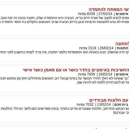
ישי המפתח להתמדה
אימונים
|
27/02/14
|
8259
צפיות
אפים להגיע למצב של אורח חיים בריא, הבעיה היא ההתמדה שלנו, תזונה נכונה זה יפה וטוב 
ופנית לא נגיע לתוצאות הרצויות וכאן בדיוק הבעיה שרוב האנשים נתקלים בה חוסר התמדה 
לחתונה
חתונות
|
26/02/14
|
1519
צפיות
ים יודע שהשלב הבא בזוגיות הוא התמסדות כלומר חתונה, מה צריך לקחת בחשבון לפני החת
חשיבות באימונים בחדר כושר או עם מאמן כושר אישי
אימונים
|
16/02/14
|
7059
צפיות
 כך שאתה לא הולך לחדר הכושר על בסיס קבוע? רוב האנשים מתחילים חזק עם מימוש תכני
ת יש להם תירוץ ללמה לא להיות שם.
 עם חלונות מבודדים
בית חכם
|
13/02/14
|
7032
צפיות
 הבוקע מהרחוב, חלונות שצוברים אדים בחורף, ובקיץ מפרישים חום לתוך הבית? החלונות 
י עבורכם!