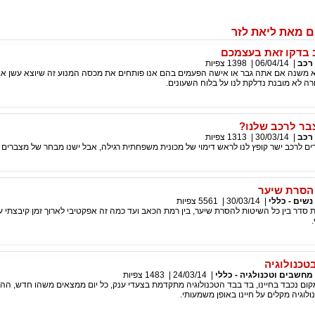
 מאת ליאת לזר
 בדקו זאת בעצמכם
רכב
|
06/04/14
|
1398
צפיות
לא משנה אם אתה גבר או אישה הפעמים בהם אנו פותחים את מכסה המנוע זה שיוצא עשן או 
רה לא מובנת נדלקת לנו על בלוח השעונים.
בר לרכב שלנו?
רכב
|
30/03/14
|
1313
צפיות
 לרכב ישר קופץ לנו לראש דימוי של מכונית משפחתית רגילה, אבל ישנו מבחר של מצברים 
הסרת שיער
נשים - כללי
|
30/03/14
|
5561
צפיות
סדר בין כל השיטות להסרת שיער, בין רמת הכאב ועד כמה זה אפקטיבי לארוך זמן קיבצתי 
טכנולוגיה
מחשבים וטכנולגיה - כללי
|
24/03/14
|
1483
צפיות
ום נכבד בחיינו, בד בבד הטכנולוגיה מתקדמת בצעדי ענק, כל יום ממצאים משהו חדש, הה
לוגיה מקלים על חיינו באופן משמעותי.