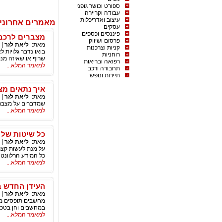
ספורט וכושר גופני
עבודה וקריירה
עיצוב ואדריכלות
מאמרים אחרונים
עסקים
פיננסים וכספים
מצברים לרכב
פרסום ושיווק
מאת:
ליאת לזר
|
קניות וצרכנות
בואו נדבר גלויות 
רוחניות
שרוף או שאיזה מנו
רפואה ובריאות
למאמר המלא...
תחבורה ורכב
תיירות ונופש
איך נתאים מצ
מאת:
ליאת לזר
|
שמדברים על מצברים
למאמר המלא...
כל שיטות של 
מאת:
ליאת לזר
|
על מנת לעשות קצת 
כל המידע הרלוונטי.
למאמר המלא...
העידן החדש ב
מאת:
ליאת לזר
|
מחשבים תופסים מק
במחשבים והן בטכנו
למאמר המלא...