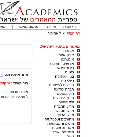
דף הבית
|
אודות
|
פרסום מאמר
|
מאמ
דף הבית
ליאת לזר
מאמרים בקטגוריות של:
אומנות
אימון אישי
אינטרנט
אירועים וחתונות
בידור ופנאי
ביטוח
אתר אינטרנט:
il
בניין ואחזקה
בעלי חיים
צור קשר:
צור קשר
הודעות לעיתונות
חברה ומדינה
אודות הכותב:
חוק ומשפט
ליאת לזר קידום את
חינוך ולימודים
יופי וטיפוח
מדעי החברה
מדעי הטבע
מדעי הרוח
מחשבים וטכנולוגיה
מיסים וחשבונאות
משפחה וזוגיות
מתכונים ואוכל
נשים