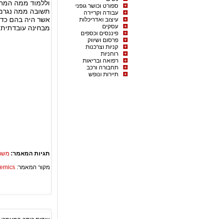
וללמוד ממה המחל
ספורט וכושר גופני
תשובה ממה נגרמת
עבודה וקריירה
אשר היה בהם כדי
עיצוב ואדריכלות
עסקים
מבחינה עובדתית 
פיננסים וכספים
פרסום ושיווק
קניות וצרכנות
רוחניות
רפואה ובריאות
תחבורה ורכב
תיירות ונופש
תגיות המאמר:
משרד
מקור המאמר:
Academics – ספריית 