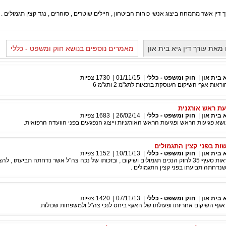
דין אשר מתמחה ביצוג אנשי כוחות הביטחון , חיילים שוטרים , סוהרים , נגד קצין תגמולים .
את עורך דין גיא בית און
מאמרים נוספים בנושא חוק ומשפט - כללי
א בית און
|
חוק ומשפט - כללי
|
01/11/15
|
1730
צפיות
ת אגף השיקום העוסקת בזכאות לתג"מ 2 ותג"מ 6
עת ראש אורגנית
א בית און
|
חוק ומשפט - כללי
|
26/02/14
|
1683
צפיות
א פגיעות הראש ופגיעות הראש האורגניות וייצוג הנפגעים בפני הוועדה הרפואית.
ות בפני קצין התגמולים
א בית און
|
חוק ומשפט - כללי
|
10/11/13
|
1152
צפיות
המאמר עוסק בהוראות סעיף 35 לחוק הנכים תגמולים ושיקום , ובזכותו של נכה צה"ל אשר נדחתה תביעתו , ל
נדחתה תביעתו בפני קצין התגמולים .
א בית און
|
חוק ומשפט - כללי
|
07/11/13
|
1420
צפיות
ף השיקום אחריותו ופעולתו של האגף ביחס לנכי צה"ל ולמשפחות שכולות.