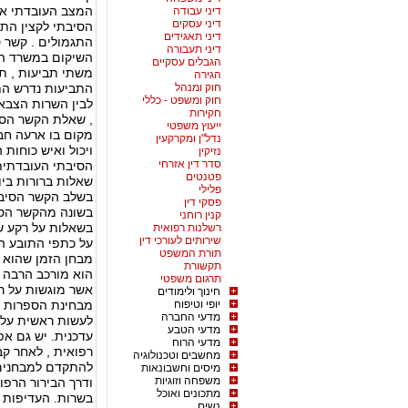
המצב העובדתי אש
דיני עבודה
דיני עסקים
הסיבתי לקצין התג
דיני תאגידים
התגמולים . קשר 
דיני תעבורה
השיקום במשרד הב
הגבלים עסקיים
משתי תביעות , תב
הגירה
חוק ומנהל
התביעות נדרש התו
חוק ומשפט - כללי
לבין השרות הצבא
חקירות
, שאלת הקשר הסיב
ייעוץ משפטי
מקום בו ארעה חבל
נדל"ן ומקרקעין
ויכול ואיש כוחות
נזיקין
סדר דין אזרחי
הסיבתי העובדתית 
פטנטים
שאלות ברורות ביו
פלילי
בשלב הקשר הסיבת
פסקי דין
בשונה מהקשר הסי
קנין רוחני
בשאלות על רקע ש
רשלנות רפואית
שירותים לעורכי דין
על כתפי התובע ה
תורת המשפט
מבחן הזמן שהוא י
תקשורת
הוא מורכב הרבה 
תרגום משפטי
אשר מוגשות על ר
חינוך ולימודים
יופי וטיפוח
מבחינת הספרות הר
מדעי החברה
לעשות ראשית על י
מדעי הטבע
עדכנית. יש גם אפ
מדעי הרוח
רפואית , לאחר קב
מחשבים וטכנולוגיה
להתקדם למבחנים 
מיסים וחשבונאות
משפחה וזוגיות
ודרך הבירור הרפו
מתכונים ואוכל
בשרות. העדיפות 
נשים