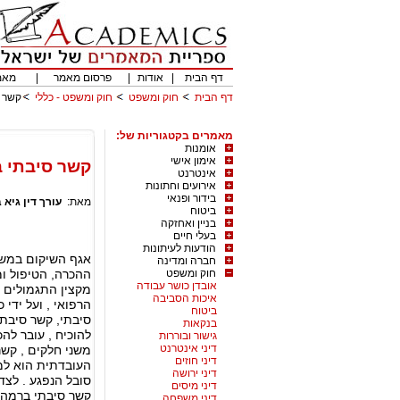
דף הבית
|
אודות
|
פרסום מאמר
|
מאמ
דף הבית
חוק ומשפט
חוק ומשפט - כללי
קשר ס
מאמרים בקטגוריות של:
אומנות
אימון אישי
קשר סיבתי ב
אינטרנט
אירועים וחתונות
בידור ופנאי
מאת:
עורך דין גיא 
ביטוח
בניין ואחזקה
בעלי חיים
הודעות לעיתונות
אגף השיקום במשר
חברה ומדינה
חוק ומשפט
ההכרה, הטיפול ומ
אובדן כושר עבודה
מקצין התגמולים ע
איכות הסביבה
הרפואי , ועל ידי 
ביטוח
סיבתי, קשר סיבת
בנקאות
להוכיח , עובר להכ
גישור ובוררות
דיני אינטרנט
משני חלקים , קש
דיני חוזים
העובדתית הוא למ
דיני ירושה
סובל הנפגע . לצ
דיני מיסים
קשר סיבתי ברמה ה
דיני משפחה