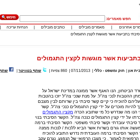
חפש מאמרים:
רים אחרונים
|
מאמרים מובילים
|
כותבים מובילים
|
הנחיות עריכה
|
יבתי בתביעות אשר מוגשות לקצין התגמולים
תביעות אשר מוגשות לקצין התגמולים
בית און
|
חוק ומשפט - כללי
|
07/11/2013
|
860
צפיות
|
שתף בטוויטר
|
שתף 
ד הביטחון, הנו האגף אשר ממונה במדינת ישראל על
תן ההטבות לנכי צה"ל. על מנת שנכי צה"ל יזכו בהטבות
ליהם להוכיח כי קיים קשר סיבתי בין שרותם לבין מצבם
כך להיות מוכרים על ידי קצין התגמולים כנכי צה"ל. קשר
י הנו מה שנדרש כל מי שתובע הכרה
מקצין התגמולים
רתו על ידי קצין התגמולים כנכה צה"ל. הקשר הסיבתי בנוי
ר סיבתי עובדתי וקשר סיבתי משפטי. הקשר הסיבתי ברמה
עשה אותו גורם בשרות אשר הביא ללכות / לנכות ממנה
ד הקשר הסיבתי ברמה העובדתית נדרש התובע להוכיח
רפואית לאמור , כי מצבו הרפואי של הנפגע, נגרם עקב