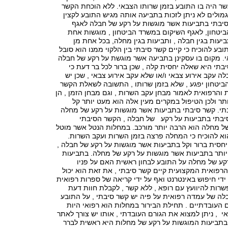
ר היה בו התובע בזמן שרותו הצבאי. ללא הוכחת הקשר
מולים לא ניתן לזכות בתביעה אותה מגיש התובע לקצין
סיבתי בתביעות אשר מוגשות על רקע של חבלה לאגף
יטחון, לאגף השיקום במשרד הביטחון , מוגשות אחת
יעות בגין חבלה , ותביעות בגין מחלה, בכל אחת מן
בע להוכיח כי קיים קשר סיבתי בין הלקוי ממנו הוא סובל
י. מקום בו עסקינן בתביעה אשר מוגשת על רקע של חבלה
תי היא שאלה יחסית קלה , שכן ברור לכל בר דעת כי
ה עקב אירוע צבאי ו/או שלא עקב אירוע צבאי , שכן יש
 הביטחון יפגע , שלא בזמן שרותו , התשובה לשאלת הקשר
והרפואית לאמור מבחן עקב השרות , וגם מבחן הזמן , הן
תר ולכן הטיפול במקרים מעין אלה הוא מעט יותר קל
י. קשר סיבתי בתביעות אשר מוגשות על רקע של מחלה
בתי בתביעות על רקע של חבלה , הקשר הסיבתי
ל מחלה הוא הרבה יותר מורכב. במחלות הנטל אשר מוטל
וא להוכיח כי המחלה פרצה בזמן השרות ועקב השרות.
חסית ברור וקל בתביעות אשר מוגשות על רקע של חבלה ,
יותר בתביעות אשר מוגשות על רקע של מחלה. בתביעות
קע של מחלה על התובע לבחון ראשית האם על פניו
פואית המקצועית קיים קשר סיבתי , את זאת הוא יכול
די חיפוש באינטרנט ואף על ידי קריאה של ספרות רפואית
שרות להיוועץ עם רופא , ללא קשר , לקבלת חוות דעת
לה של עמדה רפואית על פיה יש קשר סיבתי , על התובע
העובדתיים . תחילת הבירור במחלות הוא רפואי היות
אי , ניתן למצוא את הגורם העובדתי , אותו יש צורך לאתר
בתביעות המוגשות על רקע של מחלות היא ראשית לברר