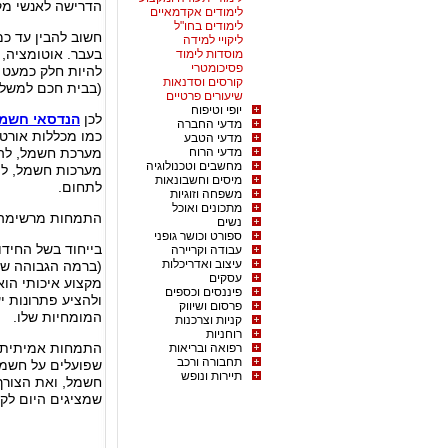
הדרישה לאנשי מק
לימודים אקדמאיים
לימודים בחו"ל
חשוב להבין עד כ
ליקויי למידה
בעבר. אוטומציה, 
מוסדות לימוד
פסיכומטרי
להיות חלק כמעט 
קורסים וסדנאות
(בבית חכם למשל) 
שיעורים פרטיים
יופי וטיפוח
לכן
הנדסאי חשמ
מדעי החברה
כמו מכללות אורט 
מדעי הטבע
מדעי הרוח
מערכת חשמל, להת
מחשבים וטכנולוגיה
מערכות חשמל, לת
מיסים וחשבונאות
לתחום.
משפחה וזוגיות
מתכונים ואוכל
התמחות מרשימה 
נשים
ספורט וכושר גופני
בייחוד בשל החיד
עבודה וקריירה
עיצוב ואדריכלות
(ברמה הגבוהה של
עסקים
מקצוע איכותי הוא
פיננסים וכספים
ולהציע פתרונות יע
פרסום ושיווק
המומחיות שלו.
קניות וצרכנות
רוחניות
התמחות אמיתית
רפואה ובריאות
תחבורה ורכב
שפועלים על חשמל
תיירות ונופש
חשמל, ואת הצורך
שמציגים היום לקו