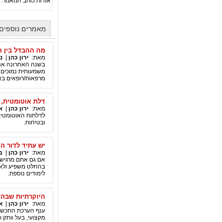
אודות כותב המאמר:
מאמרים נוספים 
מה ההבדל בין ה
מאת:
ירון כהן
|
נ
בשנה האחרונה אנח
משמעותית נמוכים 
מרפאות/רופאים באי
דלת אוטומטית, 
מאת:
ירון כהן
|
א
לדלתות האוטומטיות
ובטיחות.
יש עתיד לדור ה
מאת:
ירון כהן
|
מ
אם גם אתם מרגישי
בהחלט משפיע ולא כ
לימודים נוספת.
היוקרתיות שבה
מאת:
ירון כהן
|
א
ענף הערכת התכשיטי
מקצועי, בעל וותק ו