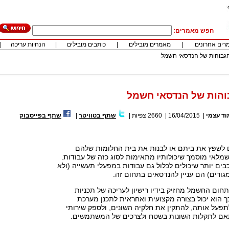
חפש מאמרים:
רים אחרונים
|
מאמרים מובילים
|
כותבים מובילים
|
הנחיות עריכה
|
הגבוהות של הנדסאי חשמל
והות של הנדסאי חשמל
וד עצמי
|
16/04/2015
|
2660
צפיות
|
שתף בטוויטר
|
שתף בפייסבוק
ם לשפץ את ביתם או לבנות את בית החלומות שלהם
שמלאי מוסמך שיכולותיו מתאימות לסוג כזה של עבודות.
בים יותר שיכולים לכלול גם עבודות במפעלי תעשייה (ולא
גורים) הם עניין להנדסאים בתחום זה.
חום החשמל מחזיק בידיו רישיון לעריכה של תכניות
 הוא יכול בצורה מקצועית ואחראית לתכנן מערכת
פעל אותה, להתקין את חלקיה השונים, ולספק שירותי
תאם לתקלות השונות בשטח ולצרכים של המשתמשים.