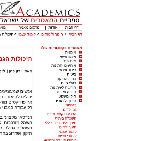
דף הבית
|
אודות
|
פרסום מאמר
|
מאמ
דף הבית
חינוך ולימודים
לימוד עצמי
היכולות 
מאמרים בקטגוריות של:
אומנות
אימון אישי
היכולות הגב
אינטרנט
אירועים וחתונות
בידור ופנאי
מאת:
ירון כהן
|
לימ
ביטוח
בניין ואחזקה
בעלי חיים
הודעות לעיתונות
אנשים שמעונייני
חברה ומדינה
חוק ומשפט
יכולים להיעזר בח
חינוך ולימודים
אך פרויקטים מורכ
בגרויות
רק עבודה במבני מ
גני ילדים
הפרעות קשב וריכוז
הנדסאי מקצועי בת
השכלה ביתית
חשמל מורכבות. כך
חינוך ולימודים - כללי
חינוך ילדים
חשמלית גדולה, לת
לימוד עצמי
תיקון ושדרוג בה
לימודי שפות
לימודי תעודה ומקצוע