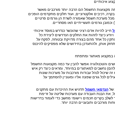
צוע איכותיים
מה מקצועות החשמל הם הרבה יותר מורכבים מאשר
בקרה, רכיבים אלקטרוניים, ועוד חלקים מתקדמים הופכים
מכל מערכת חשמל שאמורה לשרת הן גורמים פרטיים
וכמובן גורמים תעשייתיים ו/או מסחריים.
ל
חייב להיות אדם רציני שהוכשר כנדרש במוסד איכותי
ויודע כיצד לזהות את החלקים הנדרשים ליצירת כל
קין כל אחד מהם בצורה מדויקת ובטוחה, לפקח על
חזק אותן, ולהתעדכן בחידושים שלא מפסיקים להיכנס
במקצוע מאתגר ומתפתח
ושים והטכנולוגיה אפשר להבין עד כמה מקצועות החשמל
הם) נחשבים למאתגרים במיוחד, ומראים כיצד רק איש
 זה שיכול לנהל עבודות מורכבות על מערכות שונות
ילים לכל גורם שפונה אליו ומעוניין להסתמך על
 של
הנדסאי חשמל
תדגיש את ההיכרות עם מתקנים
, את הבנת העבודה עם מערכות שליטה על זרימת
 לשלב בקרים חכמים ויישומי מחשב כדי לעמוד בדרישות
חות מורכבים ותובעניים הרבה יותר.