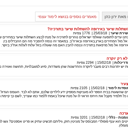
מאת ירון כהן
מאמרים נוספים בנושא לימוד עצמי
שתלות שיער באירופה להשתלות שיער בתורכיה?
שירת שיער
|
25/03/18
|
1776
צפיות
נו עדים לתופעה שאלפי ישראלים נוהרים לתורכיה על מנת לבצע השתלות שיער במחירים 
אל מול המחירים בארץ,באירופה ובארה"ב. במאמר זה ננסה להסביר מה הם ההבדלים בין
רופה אל מול מרפאות בתורכיה וננסה להבין האם מה שעולה בזול עלות לעלות אח"כ ביוקר.
לא רק יוקרה
דריכלות
|
15/02/18
|
2294
צפיות
 יש יתרונות רבים מעבר ליוקרה והחדשנות שהן משדרות, סיוע למוגבלויות, תחושה ואווירה נע
צעיר
וסדות לימוד
|
15/02/18
|
2105
צפיות
ם שהשעות בבית הספר לא מעניקות מספיק ידע לילדים שלכם, אתם לא לבד. העומס הגדול 
ל תלמיד מקבל את היחס הראוי לו על מנת שיוכל באמת ללמוד כמו שצריך, לשם כך קיימת ת
ערכה
ומנות - כללי
|
15/02/18
|
3201
צפיות
ם הוא ענף פופולרי המבוסס על מוניטין חזק, גיליתם תכשיט עתיק או פריט אספנים? גשו ל
מומלץ.