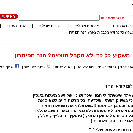
חפש מאמרים:
רים אחרונים
|
מאמרים מובילים
|
כותבים מובילים
|
הנחיות עריכה
|
משקיע כל כך ולא מקבל תוצאה? הנה הפיתרון
- משקיע כל כך ולא מקבל תוצאה? הנה הפיתרון
אור להב
|
שיווק רשתי
|
14/12/2009
|
2161
צפיות
|
שתף בטוויטר
|
שתף בפי
ום קורא יקר !
שאלה שעשתה לי המון שכל ושינוי של 360 מעלות בעסק
י בשיווק רשתי , שלדעתי כל מרשת חייב לשאול את
מו וכמובן גם אתה !!כששאלתי את השאלה הזאת,
נתי שאני לא מפתחת לעצמי יסוד מאוד חשוב שנלמד
ל חברה של שיווק רשתי , ( ניוסקין, הרבלייף , אג'ל ,
נריידר , ניקן ואחרות )
 מצטרפת לעסק שלי ? "