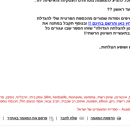
וכל להגיע להגשמת מטרותינו העסקיות והאישיות יחד.
ד ראשון ??
טיפים וסודות שמורים מהכספת הפרטית שלי להגדלת
ץ כאן והרשם בחינם !!
ובנוסף תקבל במתנה את
ן להצלחה הגדולה" שזהו הספר שבו עגורים כל
בתעשיית השיווק הרשתי!!
 ושופע הצלחות..
,
אינטרנט
,
שיווק רשתי
,
vemma
,
monavie
,
herbalife
,
Mlm
,
עסק ביתי
,
הרבלייף
,
נוסקין
,
מרו
ni
,
רישתי
,
ניקן
,
ethos
,
nuskin
,
אתוס
,
רב שכבתי
,
חביב גבאי
,
אסף הנעמן הלל
,
הכנסה נוספ
המאמרים של ישראל
הדפסת המאמר
|
שלח לחבר
|
פרסם את המאמר באתרך
|