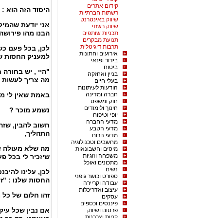
קידום אתרים
היסוד הזה הוא : 
רשתות חברתיות
שיווק באינטרנט
אני יודעת שהמיל
שיווק רשתי
הבנו מהו פירושה 
תכניות שותפים
תנועת מבקרים
תרבות דיגיטלית
לכן, בכל פעם כש
אירועים וחתונות
למעניק החסות של
בידור ופנאי
ביטוח
"היי , יש בחור
בניין ואחזקה
מה צריך לעשות 
בעלי חיים
הודעות לעיתונות
חברה ומדינה
באמת שאין לי מו
חוק ומשפט
חינוך ולימודים
נשמע מוכר ?
יופי וטיפוח
מדעי החברה
חשוב להבין, שזה
מדעי הטבע
התהליך,
מדעי הרוח
מחשבים וטכנולוגיה
מה שלא מעולה ז
מיסים וחשבונאות
משפחה וזוגיות
שיזכיר לי בכל פ
מתכונים ואוכל
נשים
לכן, עלינו להיכ
ספורט וכושר גופני
החסות שלנו : "זו
עבודה וקריירה
עיצוב ואדריכלות
זהו חלום של כל 
עסקים
פיננסים וכספים
אם נבין שכל עיק
פרסום ושיווק
קניות וצרכנות