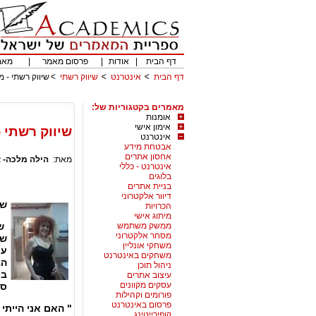
דף הבית
|
אודות
|
פרסום מאמר
|
מאמ
דף הבית
אינטרנט
שיווק רשתי
שיווק רשתי - 
מאמרים בקטגוריות של:
אומנות
אימון אישי
שיווק רשתי 
אינטרנט
אבטחת מידע
אחסון אתרים
מאת:
הילה מלכה- 
אינטרנט - כללי
בלוגים
בניית אתרים
דיוור אלקטרוני
של
הכרויות
מיתוג אישי
ממשק משתמש
מסחר אלקטרוני
של
משחקי אונליין
עצ
משחקים באינטרנט
הב
ניהול תוכן
בכ
עיצוב אתרים
עסקים מקוונים
סא
פורומים וקהילות
פרסום באינטרנט
" האם אני הייתי
קופירייטינג