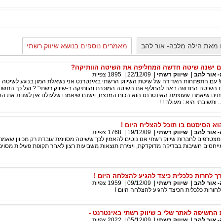
מאת הילה מלכה- אור להב
מאמרים נוספים בנושא שיווק רשתי
אם ישנה שיטה חדשה המחליפה את השיטה הוותיקה?
 אור להב
|
שיווק רשתי
|
22/12/09
|
1895
צפיות
ם! עם התפתחות האדירה של שיטת השיווק הרשתי באינטרנט אני נשאלת המון בנוגע לשיטה
 השיטה החדשה באה להחליף את השיטה המוכרת והוותיקה ב-שיווק רשתי" ? ועל כך התשוב
שתים שיאמרו שעוצמת האינטרנט הוא הכוח המנצח, וישנם שיאמרו שלעולם אין לשנות את ה
 ותשובתי היא : מעולה ! !
וא הסיסטם בו תוכל להצליח היום !
 אור להב
|
שיווק רשתי
|
19/12/09
|
1768
צפיות
מצטרפים לחברות שיווק רשתי אנו נוטים להאמין לכך ששיטה מסוימת עובדת רק מכיוון שאמרו
 מייחסים חשיבות בבדיקה מדוקדקת, ויצירת תוצאות משביעות רצון לאחר תקופת פעילות מסוימ
ך לחרות כלכלית כיצד להגיע להצלחה היום !
 אור להב
|
שיווק רשתי
|
09/12/09
|
1959
צפיות
לחורות כלכלית הכיצד להגיע להצלחה היום !
 החשיפה לאתר שלי ב שיווק רשתי באינטרנט -
 אור להב
|
שיווק רשתי
|
05/12/09
|
2022
צפיות