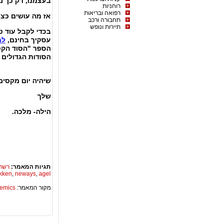
בעצמנו, רק כך נ
רוחניות
רפואה ובריאות
אז מה עושים כצע
תחבורה ורכב
תיירות ונופש
בכדי לקבל עוד 
עסקיך בחינם,
לח
הספר "הסוד הקט
הסודות הגדולים 
שיהיה יום מקסים
שלך
הילה- מלכה.
תגיות המאמר:
רשת
kken
,
neways
,
agel
מקור המאמר:
Academics – ספריית 