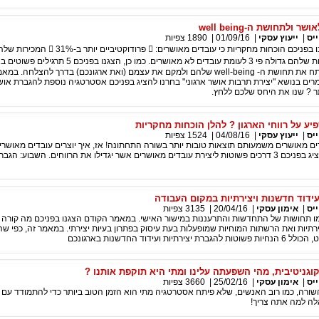
ולתחושת ה-well being
יס
|
ייעוץ עסקי
|
01/09/16
|
1890
צפיות
בשבוע שעבר הצגנו בפניכם הוכחות מחקריות כי עובדים מאושרים:  פר
ב-37%  והיצירתיות שלהם גדולה פי 3 לעומת עובדים לא מאושרים. כמו כן, הצ
עובדיכם יכולים לפתח את תחושת ה- well-being שלהם ולמקם את עצמם (ואת ארגונכם) בדרך להצלחה
ם בנושא "יצירת תרבות אושר ארגוני" בחרנו להציג בפניכם אסטרטגיה נוספת להגברת אושר
ר ? שנו את היחס שלכם ללחץ.
יע על רווחי הארגון ? להלן הוכחות מחקריות
יס
|
ייעוץ עסקי
|
04/08/16
|
1524
צפיות
דים מאושרים משמעותם תוצאות טובות יותר בשורה התחתונה! אז, איך יוצרים עובדים מאושר
המאמרים הבאה נציג בפניכם 3 דרכים פשוטות ליצירת עובדים מאושרים אשר יגדילו את הרווחים. השבוע: ה
ידוד חדשנות ויצירתיות במקום העבודה
יס
|
אימון עסקי
|
20/04/16
|
3135
צפיות
ו תחושות של התחדשות והתרעננות במישור האישי. במאמר הקודם הצגנו בפניכם מה קורה 
תיות ואת הרשתות המוחיות שמופעלות בעת עיסוק בפתרון בעיות יצירתי. במאמר זה, כפי שהב
ות ועידוד החדשנות בארגונכם
וגניטיבית, מהי השפעתה עלינו ומתי היא תוקפת אותנו ?
יס
|
אימון עסקי
|
25/02/16
|
3660
צפיות
ורה, כמו רוב האנשים, שלא פיתח אסטרטגיה מתי הוא הזמן הטוב ביותר כדי להתמודד עם 
ה למה אתה צריך!