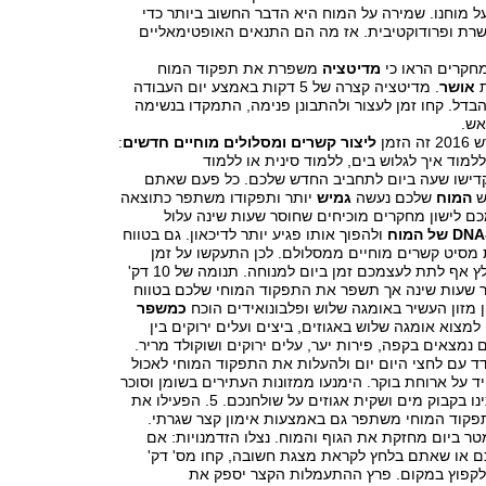
ל מוחנו. שמירה על המוח היא הדבר החשוב ביותר כדי
רת ופרודוקטיבית. אז מה הם התנאים האופטימאליים
מדיטציה
משפרת את תפקוד המוח
ת
אושר
. מדיטציה קצרה של 5 דקות באמצע יום העבודה
דל. קחו זמן לעצור ולהתבונן פנימה, התמקדו בנשימה
אש.
ליצור קשרים ומסלולים מוחיים חדשים
:
מוד איך לגלוש בים, ללמוד סינית או ללמוד
קדישו שעה ביום לתחביב החדש שלכם. כל פעם שאתם
ש
המוח
שלכם נעשה
גמיש
יותר ותפקודו משתפר כתוצאה
 לעצמכם לישון מחקרים מוכיחים שחוסר שעות שינה עלול
ולהפוך אותו פגיע יותר לדיכאון. גם בטווח
 מסיט קשרים מוחיים ממסלולם. לכן התעקשו על זמן
שינה מספק. מומלץ אף לתת לעצמכם זמן ביום למנוחה. תנומה של 10 דק'
 שעות שינה אך תשפר את התפקוד המוחי שלכם בטווח
כמשפר
ן למצוא אומגה שלוש באגוזים, ביצים ועלים ירוקים בין
 נמצאים בקפה, פירות יער, עלים ירוקים ושוקולד מריר.
ד עם לחצי היום יום ולהעלות את התפקוד המוחי לאכול
קפיד על ארוחת בוקר. הימנעו ממזונות העתירים בשומן וסוכר
וממזון מעובד. הכינו בקבוק מים ושקית אגוזים על שולחנכם. 5. הפעילו את
תפקוד המוחי משתפר גם באמצעות אימון קצר שגרתי.
ל 2 קילומטר ביום מחזקת את הגוף והמוח. נצלו הזדמנויות: אם
 או שאתם בלחץ לקראת מצגת חשובה, קחו מס' דק'
 לקפוץ במקום. פרץ ההתעמלות הקצר יספק את