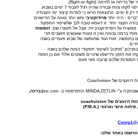
חה או לחימה (flight-or-fight).
6. קחו פסק זמןבניסוי לקחו צוות עבודה שהיה רגיל לעבוד 7 ימים בשבוע
וביקשו מהם לעבוד רק 6 ימים. התוצאות הראו כי למרות קיצור ימי העבודה
דברים - היה יותר
פרודוקטיבי
וחש יותר גאווה על ההישגים
דה הקצר יותר. זו דוגמא טובה לכך שלשיפור התפקוד
ממשית על הפרודוקטיביות. אבל אל תעצרו שם,
חופשות
וחי ברמה גבוהה ואין זו טעות שאנשים חושבים הכי
ם בחופשה, זאת ועוד שחופשה של שבוע פעמיים בשנה
יים.
בפניכם "מתכון" לשיפור תפקודי המוח שלכם בשנה
ו את הזמן ותיישמו שינויים פשוטים אלו? אם כן המוח
 המטרות שלכם קרובה מאי פעם.
עצים של Coachvision
MIND התפרסמה ב- inc.com
בברכה,
צוות היועצים של
coachvision
פיתוח אישי וארגוני
(.
P.M.A
)
Cvorg1@
רשמו באתר שלנו: