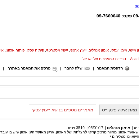
w
ן אישי
,
אימון עסקי
,
אימון מנהלים
,
ייעוץ ארגוני
,
ייעוץ אסטרטגי
,
פיתוח עסקי
,
פיתוח ארגוני
,
אימ
המאמרים של ישראל
הדפסת המאמר
|
שלח לחבר
|
פרסם את המאמר באתרך
|
מאת אילה פינקוייס
מאמרים נוספים בנושא ייעוץ עסקי
יס
|
אימון מנהלים
|
05/01/17
|
3519
צפיות
אושר ארגוני מהווה מרכיב קריטי להצלחתו של הארגון. ארגון מאושר הינו ארגון שיש בו עובדי
הישגיים ומצליחים י