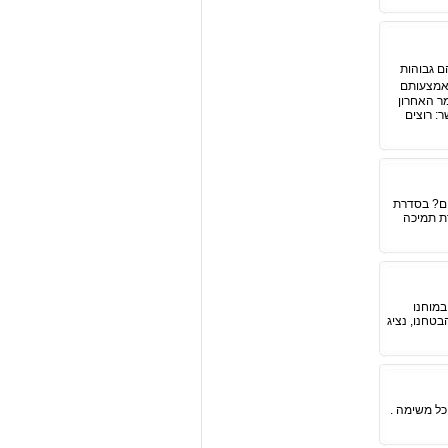
ודוקטיביים יותר ב-31%  המכירות שלהם גבוהות
גנו בפניכם 5 תרגילים פשוטים באמצעותם
. במאמר האחרון
: רוצים
ים? בסדרת
גברת תמיכה
במוחנו
טחנו, נציג
כל משימה .