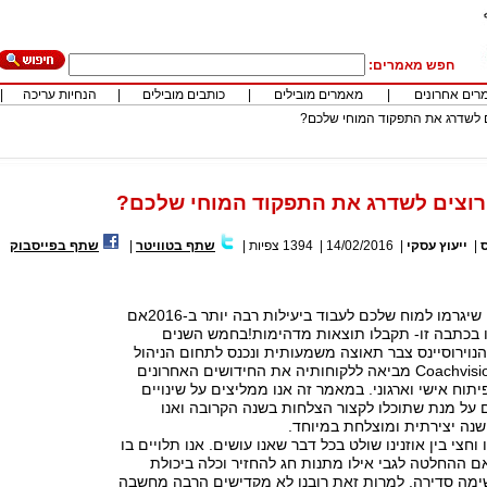
חפש מאמרים:
רים אחרונים
|
מאמרים מובילים
|
כותבים מובילים
|
הנחיות עריכה
|
 לשדרג את התפקוד המוחי שלכם?
רוצים לשדרג את התפקוד המוחי שלכם?
ס
|
ייעוץ עסקי
|
14/02/2016
|
1394
צפיות
|
שתף בטוויטר
|
שתף בפייסבוק
6 שינויים פשוטים שיגרמו למוח שלכם לעבוד ביעילות רבה יותר ב-2016אם
ו בכתבה זו- תקבלו תוצאות מדהימות!בחמש השנים
נוירוסיינס צבר תאוצה משמעותית ונכנס לתחום הניהול
החדשני. חברת Coachvision מביאה ללקוחותיה את החידושים האחרונים
וח אישי וארגוני. במאמר זה אנו ממליצים על שינויים
 על מנת שתוכלו לקצור הצלחות בשנה הקרובה ואנו
שנה יצירתית ומוצלחת במיוחד.
וחצי בין אוזנינו שולט בכל דבר שאנו עושים. אנו תלויים בו
 אם ההחלטה לגבי אילו מתנות חג להחזיר וכלה ביכולת
שימה סדירה. למרות זאת רובנו לא מקדישים הרבה מחשבה