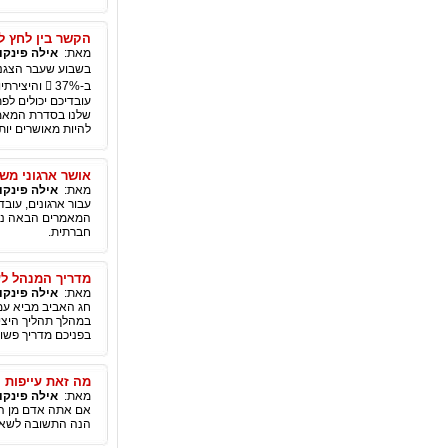
הקשר בין לחץ לאושר 
מאת:
אילה פינקוי
שלנו בסדרת המאמרי
להיות מאושרים יות
אושר ארגוני משפ
מאת:
אילה פינקוי
עבור ארגונים, עוב
חברתית.
מדריך המנהל לע
מאת:
אילה פינקוי
חג האביב מביא עמ
במהלך תהליך היציר
בפניכם מדריך פשוט, הכולל 6 הנחיות פשוטות להגברת יצירתי
מה זאת עייפות ק
מאת:
אילה פינקוי
אם אתה אדם מן הש
הנה התשובה לשאל