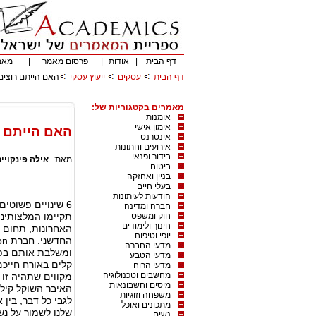
דף הבית
|
אודות
|
פרסום מאמר
|
מאמ
דף הבית
עסקים
ייעוץ עסקי
האם הייתם רוצים
מאמרים בקטגוריות של:
אומנות
אימון אישי
האם הייתם 
אינטרנט
אירועים וחתונות
בידור ופנאי
מאת:
אילה פינקויי
ביטוח
בניין ואחזקה
בעלי חיים
הודעות לעיתונות
חברה ומדינה
חוק ומשפט
תקיימו המלצותינ
חינוך ולימודים
האחרונות, תחום ה
יופי וטיפוח
מדעי החברה
ומשלבת אותם בפית
מדעי הטבע
קלים באורח חייכם
מדעי הרוח
מחשבים וטכנולוגיה
מקווים שתהיה זו 
מיסים וחשבונאות
האיבר השוקל קילו 
משפחה וזוגיות
לגבי כל דבר, בין
מתכונים ואוכל
שלנו לשמור על נ
נשים