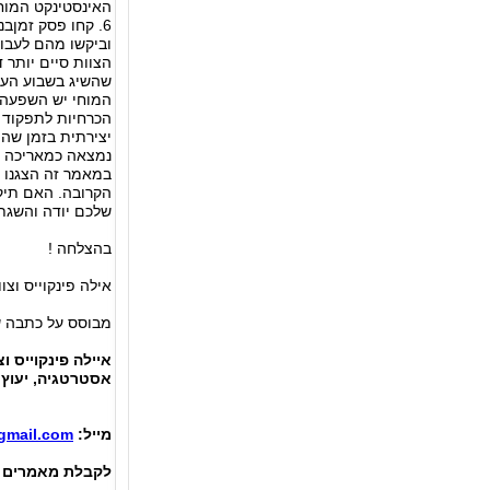
האינסטינקט המוחי של ברי
הצוות סיים יותר 
שהשיג בשבוע העבו
המוחי יש השפעה 
הכרחיות לתפקוד מ
יצירתית בזמן שה
נמצאה כמאריכה ח
במאמר זה הצגנו 
הקרובה. האם תיקח
שלכם יודה והשגת
בהצלחה !
אילה פינקוייס וצוות היו
מבוסס על כתבה שנכתבה ע"י A ZETLIN
איילה פינקוייס ו
אסטרטגיה, יעוץ, 
מייל:
gmail.com
לקבלת מאמרים ה