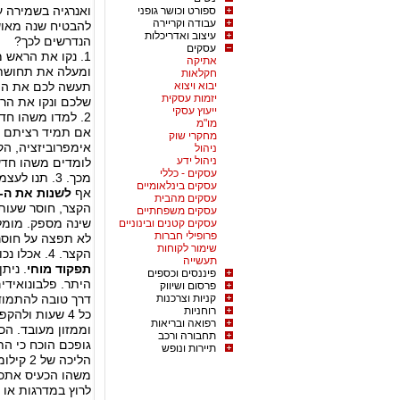
ואנרגיה בשמירה ע
ספורט וכושר גופני
עבודה וקריירה
להבטיח שנה מאוש
עיצוב ואדריכלות
הנדרשים לכך?
עסקים
1. נקו את הראש מחקרים הראו כי
אתיקה
ומעלה את תחוש
חקלאות
יבוא ויצוא
תעשה לכם את ההב
יזמות עסקית
שלכם ונקו את הר
ייעוץ עסקי
2. למדו משהו חדש 2016 זה הזמן
מו"מ
אם תמיד רציתם לל
מחקרי שוק
אימפרוביזציה, ה
ניהול
ניהול ידע
לומדים משהו חד
עסקים - כללי
מכך. 3. תנו
עסקים בינלאומיים
אף
לשנות את ה-DNA של המוח
עסקים מהבית
הקצר, חוסר שעות
עסקים משפחתיים
עסקים קטנים ובינוניים
פרופילי חברות
לא תפצה על חוסר
שימור לקוחות
הקצר. 4. אכלו נכון מזון העשיר באומגה שלוש ופלבונואידים הוכח
תעשייה
תפקוד מוחי
. נית
פיננסים וכספים
היתר. פלבונואידים
פרסום ושיווק
קניות וצרכנות
דרך טובה להתמוד
רוחניות
כל 4 שעות ולה
רפואה ובריאות
תחבורה ורכב
גופכם הוכח כי ה
תיירות ונופש
הליכה ש
משהו הכעיס אתכם
לרוץ במדרגות או