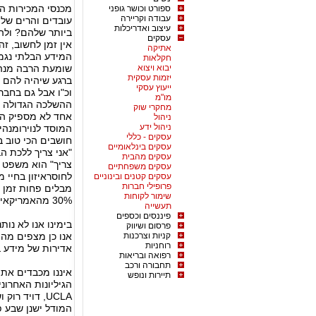
מכנסי המכירות הב
ספורט וכושר גופני
עבודה וקריירה
עובדים והרים של
עיצוב ואדריכלות
ביותר שלהם? ולהפ
עסקים
אין זמן לחשוב, זה
אתיקה
המידע הבלתי נגמר
חקלאות
יבוא ויצוא
שומעת הרבה מנהלי
יזמות עסקית
ברגע שיהיה להם ז
ייעוץ עסקי
וכ"ו אבל גם בחבר
מו"מ
ההשלכה הגדולה בי
מחקרי שוק
אחד לא מספיק הר
ניהול
ניהול ידע
עסקים - כללי
חושבים הכי טוב 
עסקים בינלאומיים
"אני צריך ללכת ה
עסקים מהבית
צריך" הוא משפט ש
עסקים משפחתיים
לחוסראיזון בחיי 
עסקים קטנים ובינוניים
פרופילי חברות
מבלים פחות זמן ע
שימור לקוחות
30% מהאמריקאים לא מקבלים מספיק שעות שינה.
תעשייה
פיננסים וכספים
פרסום ושיווק
קניות וצרכנות
רוחניות
אדירות של מידע 
רפואה ובריאות
תחבורה ורכב
איננו מכבדים את 
תיירות ונופש
הגיליונות האחרוני
UCLA, דויד רוק ושות' הציגו את המדע שבבסיס "צלחת המוח הבריא":
המודל ישנן שבע פ