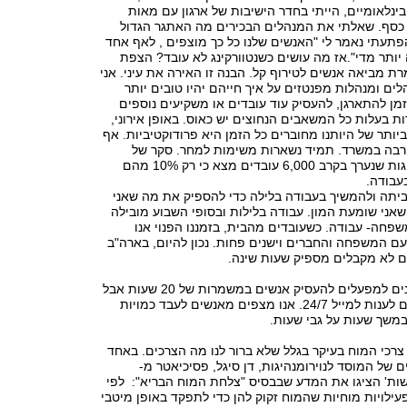
ינלאומיים, הייתי בחדר הישיבות של ארגון עם מאות
 כסף. שאלתי את המנהלים הבכירים מה האתגר הגדול
תעתי נאמר לי "האנשים שלנו כל כך מוצפים , לאף אחד
 יותר מדי".
אז מה עושים כשנטוורקינג לא עובד? הצפת
ת מביאה אנשים לטירוף קל. הבנה זו האירה את עיני. אני
ם ומנהלות מפנטזים על איך חייהם יהיו טובים יותר
מן להתארגן, להעסיק עוד עובדים או משקיעים נוספים
ות בעלות כל המשאבים הנחוצים יש כאוס. באופן אירוני,
ותר של היותנו מחוברים כל הזמן היא פרודוקטיביות. אף
בה במשרד. תמיד נשארות משימות למחר. סקר של
המוסד לנוירומנהיגות שנערך בקרב 6,000 עובדים מצא כי רק 10% מהם
בעבודה.
ביתה ולהמשיך בעבודה בלילה כדי להספיק את מה שאני
אני שומעת המון. עבודה בלילות ובסופי השבוע מובילה
משפחה- עבודה. כשעובדים מהבית, בזמננו הפנוי אנו
ם המשפחה והחברים וישנים פחות. נכון להיום, בארה"ב
בימינו אנו לא נותנים למפעלים להעסיק אנשים במשמרות של 20 שעות אבל
אנו כן מצפים מהם לענות למייל 24/7. אנו מצפים מאנשים לעבד כמויות
במשך שעות על גבי שעות.
צרכי המוח בעיקר בגלל שלא ברור לנו מה הצרכים. באחד
ם של המוסד לנוירומנהיגות, דן סיגל, פסיכיאטר מ-
לפי
עילויות מוחיות שהמוח זקוק להן כדי לתפקד באופן מיטבי