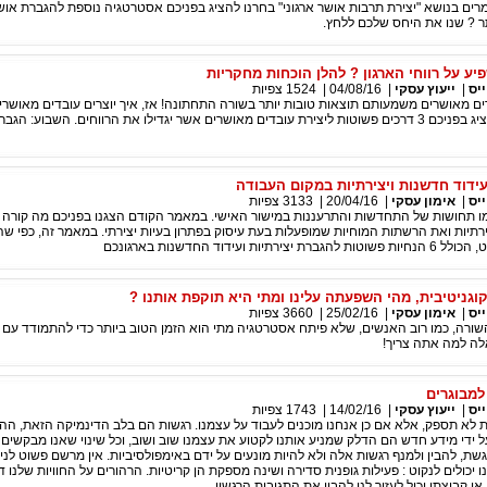
ם בנושא "יצירת תרבות אושר ארגוני" בחרנו להציג בפניכם אסטרטגיה נוספת להגברת אושר
ר ? שנו את היחס שלכם ללחץ.
יע על רווחי הארגון ? להלן הוכחות מחקריות
יס
|
ייעוץ עסקי
|
04/08/16
|
1524
צפיות
דים מאושרים משמעותם תוצאות טובות יותר בשורה התחתונה! אז, איך יוצרים עובדים מאושר
המאמרים הבאה נציג בפניכם 3 דרכים פשוטות ליצירת עובדים מאושרים אשר יגדילו את הרווחים. השבוע: ה
ידוד חדשנות ויצירתיות במקום העבודה
יס
|
אימון עסקי
|
20/04/16
|
3133
צפיות
ו תחושות של התחדשות והתרעננות במישור האישי. במאמר הקודם הצגנו בפניכם מה קורה 
תיות ואת הרשתות המוחיות שמופעלות בעת עיסוק בפתרון בעיות יצירתי. במאמר זה, כפי שהב
ות ועידוד החדשנות בארגונכם
וגניטיבית, מהי השפעתה עלינו ומתי היא תוקפת אותנו ?
יס
|
אימון עסקי
|
25/02/16
|
3660
צפיות
ורה, כמו רוב האנשים, שלא פיתח אסטרטגיה מתי הוא הזמן הטוב ביותר כדי להתמודד עם 
ה למה אתה צריך!
למבוגרים
יס
|
ייעוץ עסקי
|
14/02/16
|
1743
צפיות
 לא תספק, אלא אם כן אנחנו מוכנים לעבוד על עצמנו. רגשות הם בלב הדינמיקה הזאת, הה
 ידי מידע חדש הם הדלק שמניע אותנו לקטוע את עצמנו שוב ושוב, וכל שינוי שאנו מבקשים 
גשת, להבין ולמנף רגשות אלה ולא להיות מונעים על ידם באימפולסיביות. אין מרשם פשוט לניה
יכולים לנקוט : פעילות גופנית סדירה ושינה מספקת הן קריטיות. הרהורים על החוויות שלנו 
 או קבוצתי יכול לעזור לנו להבין את התגובות הרגשיו