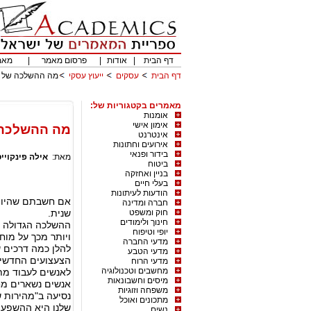
דף הבית
|
אודות
|
פרסום מאמר
|
מאמ
דף הבית
עסקים
ייעוץ עסקי
מה ההשלכה של הי
מאמרים בקטגוריות של:
אומנות
אימון אישי
מה ההשלכה ש
אינטרנט
אירועים וחתונות
בידור ופנאי
מאת:
אילה פינקויי
ביטוח
בניין ואחזקה
בעלי חיים
הודעות לעיתונות
אם חשבתם שהיותנ
חברה ומדינה
חוק ומשפט
שנית.
חינוך ולימודים
ההשלכה הגדולה ב
יופי וטיפוח
ויותר מכך על מוחנ
מדעי החברה
להלן כמה דרכים ש
מדעי הטבע
הצעצועים החדשים
מדעי הרוח
מחשבים וטכנולוגיה
לאנשים לעבוד מתי
מיסים וחשבונאות
אנשים נשארים מחוברים 24/7 , ועובדים
משפחה וזוגיות
נסיעה ב"מהירות 
מתכונים ואוכל
שלנו היא ההשפעה 
נשים