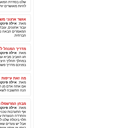
שלנו בסדרת המאמרי
להיות מאושרים יות
אושר ארגוני משפ
מאת:
אילה פינקוי
עבור ארגונים, עוב
חברתית.
מדריך המנהל לע
מאת:
אילה פינקוי
חג האביב מביא עמ
במהלך תהליך היציר
בפניכם מדריך פשוט, הכולל 6 הנחיות פשוטות להגברת יצירתי
מה זאת עייפות ק
מאת:
אילה פינקוי
אם אתה אדם מן הש
הנה התשובה לשאל
מבחן המרשמלו 
מאת:
אילה פינקוי
אף התערבות טכנית
והחרדה הנוצרות על
תלוי ביכולת שלנו ל
אבל יש צעדים שאנו 
ביומן או אימון אישי