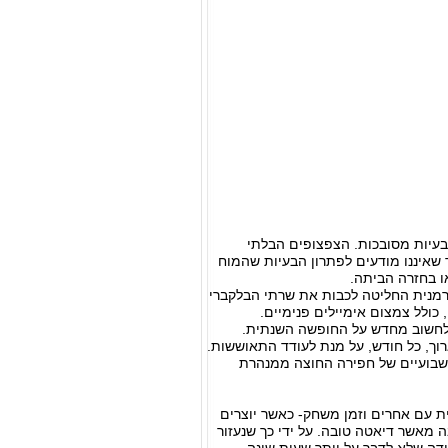
בעיות מסובכות. הצפצופים הבלתי
 שאיננו מודעים לפתרון הבעיות שהמוח
ו בחזרה הביתה.
גרמנית החליטה לכבות את שרתי הבלקברי
 לחשוב מחדש על החופשה השנתית.
וך, כל חודש, על מנת לעודד התאוששות.
 לשבועיים של חפירה החוצה ממנהרת
ת עם אחרים וזמן משחק- כאשר יוצרים
ר כי זמן התחברות חשוב יותר לבריאותנו ול- well being שלנו הרבה מאשר דיאטה טובה. על ידי כך שנעזור