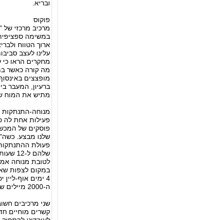
ובריא.
פוקוס
מרכיב מרכזי של "
במשימה ספציפית ו
ארוך הטווח ולברי
עלינו לעצב סביב
מה קורה כאשר במ
מופצצים באינסוף
ברעיון, המעבר בי
מתיש את המוח של
מנוחה-התנתקות
פעילות אחת לה כו
פוסקים של המכשיר
שלנו מבצע. כשה"
פעולת ההתנתקות 
שלהם ל-12 שעות במטרה לאפשר לעובדיהם מנוחה. חברות נוספות מתנסות עם רעיונות דומים, כולל צמצום אימיילים פנימיים.
לטובת מנוחה אמי
במקום לצפות שאנש
4 ימים אוף-ליין
ה-2000 מיילים שמחכים לנו כשאנו חוזרים מהחופשה.
שני מרכיבים חשו