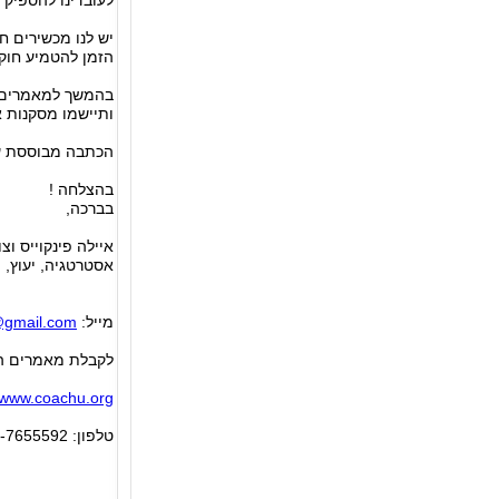
לעובדינו להספיק 
יש לנו מכשירים ח
הזמן להטמיע חוקי
בהמשך למאמרים הק
ותיישמו מסקנות 
הכתבה מבוססת על מאמר של vid Rock
בהצלחה !
בברכה,
איילה פינקוייס וצוות הי
אסטרטגיה, יעוץ, פיתו
מייל:
gmail.com
לקבלת מאמרים הר
www.coachu.org
טלפון: 09-7655592 פקס: 09-7660640