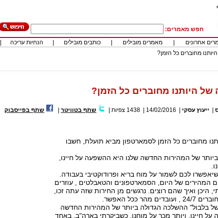
חפש מאמרים:
רים אחרונים
|
מאמרים מובילים
|
כותבים מובילים
|
הנחיות עריכה
|
ותנו מחוברים כל הזמן?
ל היותנו מחוברים כל הזמן?
ס
|
ייעוץ עסקי
|
14/02/2016
|
1438
צפיות
|
שתף בטוויטר
|
שתף בפייסבוק
ו מחוברים כל הזמן לסמארטפון מביא תועלת, חשבו
יותר של המהירות החדשה שלנו היא ההשפעה על חיינו,
ו.
יאפשרו לכם לשמור על מוח בריא ופרודוקטיבי בעבודה.
 המהירים של היום, הסמארטפונים והטאבלטים , עוזרים
, היכן ואיך שהם רוצים. נרגשים מן החירות שזה עתה זכו,
 מהר ככל האפשר.
של בלבול" ההשלכה הגדולה ביותר של המהירות החדשה
על חיינו, ויותר מכך על מוחנו. כשביקרתי בארה"ב, באחד