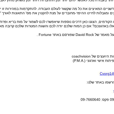
יותר בעבודה נוכל לאפשר להם יותר זמן התחברות ויותר זמן משחק מחוץ לעבו
דשניים המאיצים את כל מה שקשור לעולם העבודה. להתקדמות במהירות זו יש
ם ומגבלות לחיינו ההיפר-מחוברים על מנת להקטין את מס' התאונות לאורך "
ודמים, הצגנו כאן דרכים נוספות שיאפשרו לכם לשמור על מוח בריא ופרוד
אלו בארגונכם? אם כן המוח שלכם יודה לכם והשגת המטרות שלכם קרובה מא
Da שפורסם באתר Fortune .
ועצים של coachvision
ח אישי וארגוני (.P.M.A)
Cvorg1@
שמו באתר שלנו: