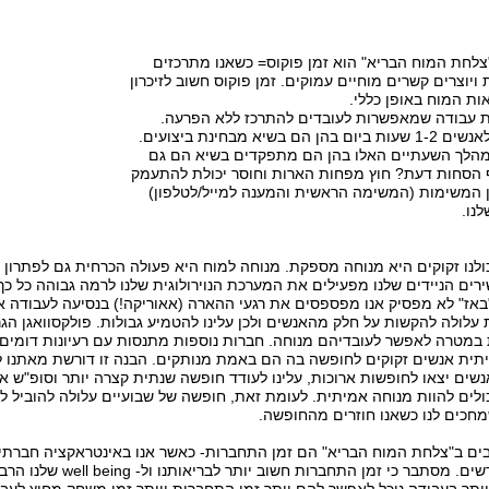
צלחת המוח הבריא" הוא זמן פוקוס= כשאנו מתרכזים
יוצרים קשרים מוחיים עמוקים. זמן פוקוס חשוב לזיכרון
אות המוח באופן כללי.
ות עבודה שמאפשרות לעובדים להתרכז ללא הפרעה.
מחקרים הראו כי לאנשים 1-2 שעות ביום בהן הם בשיא מבחינת ביצועים.
הלך השעתיים האלו בהן הם מתפקדים בשיא הם גם
 הסחות דעת? חוץ מפחות הארות וחוסר יכולת להתעמק
ן המשימות (המשימה הראשית והמענה למייל/לטלפון)
נו.
לנו זקוקים היא מנוחה מספקת. מנוחה למוח היא פעולה הכרחית גם לפתרון 
ים הניידים שלנו מפעילים את המערכת הנוירולוגית שלנו לרמה גבוהה כל כך
באז" לא מפסיק אנו מפספסים את רגעי ההארה (אאוריקה!) בנסיעה לעבודה א
עלולה להקשות על חלק מהאנשים ולכן עלינו להטמיע גבולות. פולקסוואגן ה
תית אנשים זקוקים לחופשה בה הם באמת מנותקים. הבנה זו דורשת מאתנו
ים יצאו לחופשות ארוכות, עלינו לעודד חופשה שנתית קצרה יותר וסופ"ש אר
 יכולים להוות מנוחה אמיתית. לעומת זאת, חופשה של שבועיים עלולה להוביל
בים ב"צלחת המוח הבריא" הם זמן התחברות- כאשר אנו באינטראקציה חברתי
קשרים מוחיים חדשים. מסתב