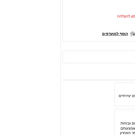
ון להצלחה
הוסף למועדפים
ם יצירתיים
ודוקטיביים יותר ב-31%  המכירות שלהם גבוהות
גנו בפניכם 5 תרגילים פשוטים באמצעותם
. במאמר האחרון