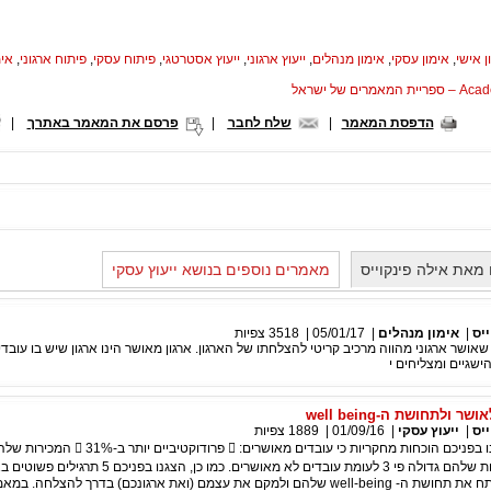
ן אישי
,
אימון עסקי
,
אימון מנהלים
,
ייעוץ ארגוני
,
ייעוץ אסטרטגי
,
פיתוח עסקי
,
פיתוח ארגוני
,
אימ
המאמרים של ישראל
הדפסת המאמר
|
שלח לחבר
|
פרסם את המאמר באתרך
|
מאת אילה פינקוייס
מאמרים נוספים בנושא ייעוץ עסקי
יס
|
אימון מנהלים
|
05/01/17
|
3518
צפיות
אושר ארגוני מהווה מרכיב קריטי להצלחתו של הארגון. ארגון מאושר הינו ארגון שיש בו עובדי
הישגיים ומצליחים י
ולתחושת ה-well being
יס
|
ייעוץ עסקי
|
01/09/16
|
1889
צפיות
בשבוע שעבר הצגנו בפניכם הוכחות מחקריות כי עובדים מאושרים:  פר
ב-37%  והיצירתיות שלהם גדולה פי 3 לעומת עובדים לא מאושרים. כמו כן, הצ
עובדיכם יכולים לפתח את תחושת ה- well-being שלהם ולמקם את עצמם (ואת ארגונכם) בדרך להצלחה