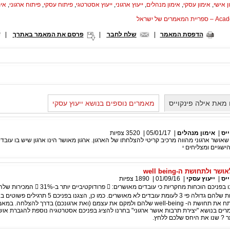
ן אישי
,
אימון עסקי
,
אימון מנהלים
,
ייעוץ ארגוני
,
ייעוץ אסטרטגי
,
פיתוח עסקי
,
פיתוח ארגוני
,
אימ
המאמרים של ישראל
הדפסת המאמר
|
שלח לחבר
|
פרסם את המאמר באתרך
|
מאת אילה פינקוייס
מאמרים נוספים בנושא ייעוץ עסקי
יס
|
אימון מנהלים
|
05/01/17
|
3520
צפיות
אושר ארגוני מהווה מרכיב קריטי להצלחתו של הארגון. ארגון מאושר הינו ארגון שיש בו עובדי
הישגיים ומצליחים י
ולתחושת ה-well being
יס
|
ייעוץ עסקי
|
01/09/16
|
1890
צפיות
בשבוע שעבר הצגנו בפניכם הוכחות מחקריות כי עובדים מאושרים:  פר
ב-37%  והיצירתיות שלהם גדולה פי 3 לעומת עובדים לא מאושרים. כמו כן, הצ
עובדיכם יכולים לפתח את תחושת ה- well-being שלהם ולמקם את עצמם (ואת ארגונכם) בדרך להצלחה
ם בנושא "יצירת תרבות אושר ארגוני" בחרנו להציג בפניכם אסטרטגיה נוספת להגברת אושר
ר ? שנו את היחס שלכם ללחץ.