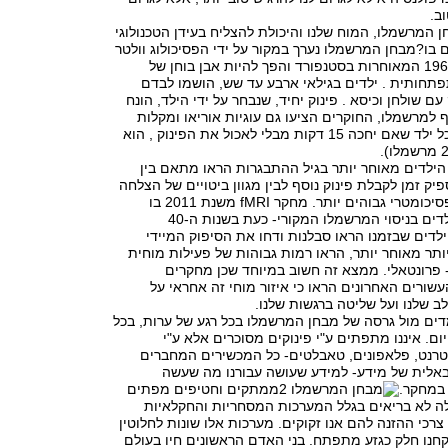
וב.
 המרשמלו, המוח שלנו והיכולת להצליח בעידן הטכנולוגי
ם בו?
מבחן המרשמלו נערך במקור על ידי הפסיכולוג וולטר
מישל בשנות ה -1960 המאוחרות בסטנפורד והפך להיות אבן בוחן של
פתחותית . ילדים בגילאי ארבע עד שש, הושמו לבדם
 שולחן וכיסא . פינוק יחיד, שנבחר על ידי הילד, הונח
ף למרשמלו, החוקרים הציעו גם עוגיות אוריאו ומקלות
מלוחים). נאמר לכל ילד שאם יחכה 15 דקות מבלי לאכול את הפינוק , הוא
ילדים מאוחר יותר בגיל ההתבגרות הראו מתאם בין
יק זמן לקבלת פינוק נוסף לבין מגוון ביטויים של הצלחה
בחיים, כגון ציוני פסיכומטרי גבוהים יותר. מחקר fMRI משנת 2011 בו
השתתפו 59 מהילדים בניסוי המרשמלו המקורי- כעת בשנות ה-40
לדים שבזמנו הראו סבלנות ודחו את הסיפוק המיידי
ותר מאוחר יותר, הראו רמות גבוהות של פעילות מוחית
פרונטאלי. ממצא זה חשוב במיוחד שכן מחקרים
העשורים האחרונים הראו כי איזור מוחי זה אחראי על
 שלנו ועל שליטה ברגשות שלנו.
דים מול גרסה של מבחן המרשמלו בכל רגע של ערות, בכל
ום. איננו מתפתים ע"י פינוקים מסוכרים אלא ע"י
טרנט, פלאפונים, טאבלטים- כל המכשירים המחברים
באלית של מידע- למידע שעושה עבורנו מה שעשה
במחקר.
ממתקים וחטיפים מפתים
לה לא בריאים בגלל המערכות המסחריות והחקלאיות
רכי ההזנה להם אנו זקוקים. מערכות אלו שונות לחלוטין
חנו חלק כגזע מתפתח. בני האדם הראשונים חיו בעולם