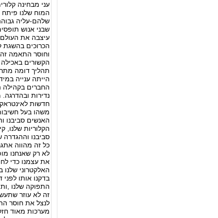
עני מבחינה קלורי
המוח שלנו פיתח מ
שלהם-עליה גבוהה 
שבני אנוש תופסי
עיצבה את העולם 
הכרוכים בהשגת קלו
וחוסר התאמה זה 
הקשורים באכילה ו
תהליך דומה מתרח
הייתה ענייה במיד
החברים בקהילה ה
נדירות ובהדרגה. 
חדשות לאינטראקצי
משהו בעל חשיבות 
האנשים סביבנו ו
הקלוריות שלנו, ק
סביבנו וההגדרה ש
כל זה מהווה אתג
לא רק שאנחנו מופ
את עצמנו כדי לחפ
האלקטרוני שלנו ב
בדקנו אותו לפני 
התפוקה שלנו ,ות
זה לא עוזר שתעשי
לנצל את חוסר ההת
מערכות מאוד חזק