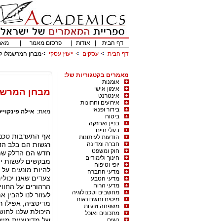
דף הבית
|
אודות
|
פרסום מאמר
|
מאמ
דף הבית
עסקים
ייעוץ עסקי
מבחן המרשמלו ל
מאמרים בקטגוריות של:
אומנות
אימון אישי
מבחן המרשמ
אינטרנט
אירועים וחתונות
בידור ופנאי
מאת:
אילה פינקויי
ביטוח
בניין ואחזקה
בעלי חיים
אף התערבות טכנית
הודעות לעיתונות
חברה ומדינה
רגשות הם בלב הד
חוק ומשפט
חדש הם הדלק שמני
חינוך ולימודים
מבקשים לעשות יהי
יופי וטיפוח
להיות מונעים על 
מדעי החברה
צעדים שאנו יכולי
מדעי הטבע
מדעי הרוח
הרהורים על החוויו
מחשבים וטכנולוגיה
לעזור לנו להבין 
מיסים וחשבונאות
מדיטציה, אפילו 
משפחה וזוגיות
היכולת שלנו לחו
מתכונים ואוכל
של מדיטציית מיינ
נשים