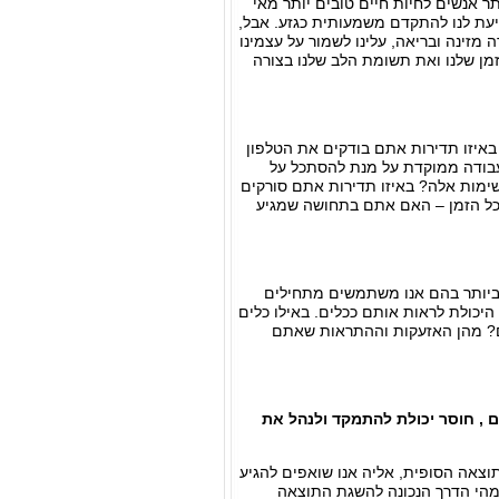
ר אנשים לחיות חיים טובים יותר מאי
יעת לנו להתקדם משמעותית כגזע. אבל,
 מזינה ובריאה, עלינו לשמור על עצמינו
מן שלנו ואת תשומת הלב שלנו בצורה
באיזו תדירות אתם בודקים את הטלפון
בודה ממוקדת על מנת להסתכל על
ימות אלה? באיזו תדירות אתם סורקים
 כל הזמן – האם אתם בתחושה שמגיע
 ביותר בהם אנו משתמשים מתחילים
היכולת לראות אותם ככלים. באילו כלים
? מהן האזעקות וההתראות שאתם
 , חוסר יכולת להתמקד ולנהל את
י התוצאה הסופית, אליה אנו שואפים להגיע
מהי הדרך הנכונה להשגת התוצאה