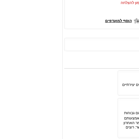
ון להצלחה
הוסף למועדפים
ם יצירתיים
ודוקטיביים יותר ב-31%  המכירות שלהם גבוהות
גנו בפניכם 5 תרגילים פשוטים באמצעותם
. במאמר האחרון
: רוצים