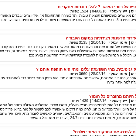
יע על רווחי הארגון ? להלן הוכחות מחקריות
יס
|
ייעוץ עסקי
|
04/08/16
|
1524
צפיות
דים מאושרים משמעותם תוצאות טובות יותר בשורה התחתונה! אז, איך יוצרים עובדים מאושר
המאמרים הבאה נציג בפניכם 3 דרכים פשוטות ליצירת עובדים מאושרים אשר יגדילו את הרווחים. השבוע: ה
ידוד חדשנות ויצירתיות במקום העבודה
יס
|
אימון עסקי
|
20/04/16
|
3135
צפיות
ו תחושות של התחדשות והתרעננות במישור האישי. במאמר הקודם הצגנו בפניכם מה קורה 
תיות ואת הרשתות המוחיות שמופעלות בעת עיסוק בפתרון בעיות יצירתי. במאמר זה, כפי שהב
ות ועידוד החדשנות בארגונכם
וגניטיבית, מהי השפעתה עלינו ומתי היא תוקפת אותנו ?
יס
|
אימון עסקי
|
25/02/16
|
3660
צפיות
ורה, כמו רוב האנשים, שלא פיתח אסטרטגיה מתי הוא הזמן הטוב ביותר כדי להתמודד עם 
ה למה אתה צריך!
יותנו מחוברים כל הזמן?
יס
|
ייעוץ עסקי
|
14/02/16
|
1439
צפיות
 מחוברים כל הזמן לסמארטפון מביא תועלת, חשבו שנית. ההשלכה הגדולה ביותר של המה
ל חיינו, ויותר מכך על מוחנו. להלן כמה דרכים שיאפשרו לכם לשמור על מוח בריא ופרודוקטי
מהירים של היום, הסמארטפונים והטאבלטים , עוזרים לאנשים לעבוד מתי, היכן ואיך שהם 
כו, אנשים נשארים מחוברים 24/7 , ועובדים מהר ככל האפשר.
ם לשדרג את התפקוד המוחי שלכם?