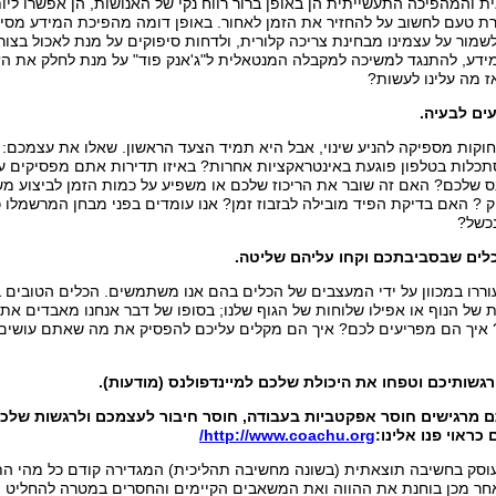
והמהפיכה התעשייתית הן באופן ברור רווח נקי של האנושות, הן אפשרו ליות
רת טעם לחשוב על להחזיר את הזמן לאחור. באופן דומה מהפיכת המידע מסי
לשמור על עצמינו מבחינת צריכה קלורית, ולדחות סיפוקים על מנת לאכול בצורה
ידע, להתנגד למשיכה למקבלה המנטאלית ל"ג'אנק פוד" על מנת לחלק את הז
ז מה עלינו לעשות?
עים לבעיה.
וקות מספיקה להניע שינוי, אבל היא תמיד הצעד הראשון. שאלו את עצמכם: 
לות בטלפון פוגעת באינטראקציות אחרות? באיזו תדירות אתם מפסיקים ע
ס שלכם? האם זה שובר את הריכוז שלכם או משפיע על כמות הזמן לביצוע מש
ק ? האם בדיקת הפיד מובילה לבזבוז זמן? אנו עומדים בפני מבחן המרשמלו
נכשל?
לים שבסביבתכם וקחו עליהם שליטה.
ררו במכוון על ידי המעצבים של הכלים בהם אנו משתמשים. הכלים הטובים
ת של הנוף או אפילו שלוחות של הגוף שלנו; בסופו של דבר אנחנו מאבדים את 
יך הם מפריעים לכם? איך הם מקלים עליכם להפסיק את מה שאתם עושים
רגשותיכם וטפחו את היכולת שלכם למיינדפולנס (מודעות).
 מרגישים חוסר אפקטביות בעבודה, חוסר חיבור לעצמכם ולרגשות שלכם
כראוי פנו אלינו:
http://www.coachu.org/
מון Coaching עוסק בחשיבה תוצאתית (בשונה מחשיבה תהליכית) המגדירה קודם כל מה
חר מכן בוחנת את ההווה ואת המשאבים הקיימים והחסרים במטרה להחליט 