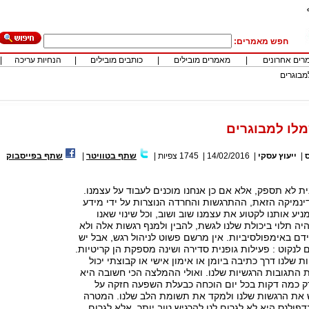
חפש מאמרים:
רים אחרונים
|
מאמרים מובילים
|
כותבים מובילים
|
הנחיות עריכה
|
מבוגרים
לו למבוגרים
ס
|
ייעוץ עסקי
|
14/02/2016
|
1745
צפיות
|
שתף בטוויטר
|
שתף בפייסבוק
 לא תספק, אלא אם כן אנחנו מוכנים לעבוד על עצמנו.
ינמיקה הזאת, ההתרגשות והחרדה הנוצרות על ידי מידע
ע אותנו לקטוע את עצמנו שוב ושוב, וכל שינוי שאנו
ה תלוי ביכולת שלנו לגשת, להבין ולמנף רגשות אלה ולא
ידם באימפולסיביות. אין מרשם פשוט לניהול רגש, אבל יש
ם לנקוט : פעילות גופנית סדירה ושינה מספקת הן קריטיות.
ת שלנו דרך כתיבה ביומן או אימון אישי או קבוצתי יכול
את התגובות הרגשיות שלנו. ואולי ההמלצה הכי חשובה היא
רק כמה דקות בכל יום הוכחה כבעלת השפעה חזקה על
ש את הרגשות שלנו ולמקד את תשומת הלב שלנו. המטרה
דפולנס היא לא לגרום לנו להרגיש טוב יותר, אלא לגרום