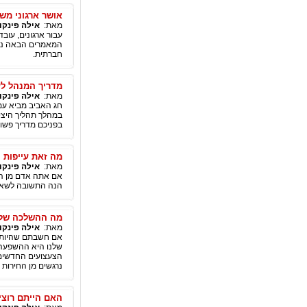
אושר ארגוני משפ
מאת:
אילה פינקוי
עבור ארגונים, עוב
חברתית.
מדריך המנהל לע
מאת:
אילה פינקוי
חג האביב מביא עמ
במהלך תהליך היציר
בפניכם מדריך פשוט, הכולל 6 הנחיות פשוטות להגברת יצירתי
מה זאת עייפות ק
מאת:
אילה פינקוי
אם אתה אדם מן הש
הנה התשובה לשאל
מה ההשלכה של ה
מאת:
אילה פינקוי
אם חשבתם שהיותנו
שלנו היא ההשפעה ע
הצעצועים החדשים ה
נרגשים מן החירות שזה עתה ז
האם הייתם רוצי