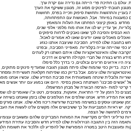
ת. עולם בו חתיכת פרי הייתה גם נדירה וגם יקרת ערך.
נגנון תגובתי לפינוקים מסוג זה, מנגנון ששיקף את הערך
בעניין והתרגשות ותחושת סיפוק וזכייה בפרס, תחושות
ם כמענגות במיוחד. אבל, האנושות עם התפתחותה,
מחדש. באופן קיצוני הפחתנו את העלות והמאמץ
ריות, אך עדיין יש לנו את אותו מוח מלפני אלפי שנים,
הוא הבסיס והסיבה לכך שאנו נאבקים לדחות סיפוקים
אוכלים מאכלים שאנו יודעים שאנו לא אמורים לאכול.
ש בתגובה שלנו למידע. הסביבה שעיצבה אותנו כגזע
ע כפי שהייתה ענייה בקלוריות. מאפייני הסביבה, ובפרט
קרובה שלנו והאינטראקציות שלנו איתם השתנו רק לעתים
מידע חדש בצורה של חברי הקהילה חדשים או דרכים
ה היו אירועים חריגים ובולטים, כי בדרך כלל סימלו
רבה. בדיוק כפי שהמוח שלנו פיתח מנגנון תגובה שמעדיף פינוקים מתוקים,
האינטראקציות שלנו עימם. אבל בדיוק כמו שפיתוח חקלאות תעשייתית ומסחר
ישוריות גלובלית שינתה משמעותית את סביבת המידע שלנו. עכשיו אנחנו מו
ל "אנשים סביבנו" השתנתה באופן בסיסי. היום אנו במגע עם יותר אנשים מ
ר קריטי למוח -הגרסה הבוגרת של מבחן המרשמלו.
צצים כל הזמן על ידי התראות, אזעקות, צפצופים, רטט וכ"ו שאומרים לנו שמי
ש את המידע חדש. אנחנו שולפים את הטלפונים שלנו בזמן שאנחנו בשיחה עם
זמן שאנחנו עוסקים במשימה מורכבת שדורשת ריכוז מלא שלנו. אנחנו סורקים
דקה. יש ראיות המצביעות על כך ששיבושים אלה מקשים עלינו לעשות את העב
ורמים לתחושה של הצפה.
ות טריליוני דולרים מקדישות את המוחות המבריקים שלהם ומשאבים עצומים 
אמה הזה בין התגובה הנוירולוגית שלנו למידע חדש והסביבה עתירת המידע ה
ות ומעוצבות היטב במטרה המפורשת של להפריע לנו וללכוד את תשומת הלב 