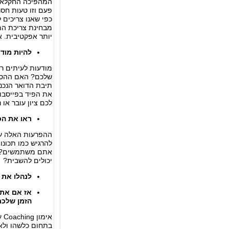
המהפיכה החקלאית 
פעם וזו טעות חס
כפי שאנו צריכים 
מבחינת צריכת המ
יותר אפקטיבית. א
להיות מוד
מודעות לעיתים רח
שלכם? האם ההסתכ
תיבת הדואר הנכנ
את הפיד בפייסבו
לכם ציון עובר או 
ראו את הכ
ההפרעות
האלה עו
להרגיש כמו תכונו
אתם משתמשים? א
יכולים להשבית?
ל
נהלו את 
אז אם אתם
הזמן שלכם 
אי
בתחום כלשהו ולא