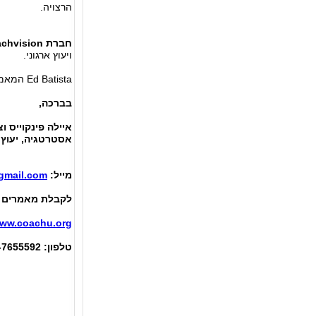
הרצויה.
חברת
chvision
ויעוץ ארגוני.
Ed Batista המאמר מבוסס על כתבתו של ב.Harvard Business Review-
בברכה,
איילה פינקוייס ו
אסטרטגיה, יעוץ, 
מייל:
gmail.com
לקבלת מאמרים ה
ww.coachu.org
טלפון: 09-7655592 פקס: 09-7660640