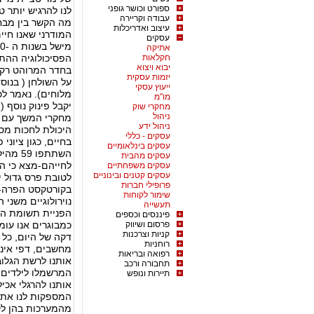
ספורט וכושר גופני
לנו להרגיש יותר ט
עבודה וקריירה
מה הקשר בין מבחן
עיצוב ואדריכלות
המודרני שאנו חיי
עסקים
אתיקה
חקלאות
הפסיכולוגיה ההת
יבוא ויצוא
בחדר המרוהט רק עם
יזמות עסקית
על השולחן ( בנוס
ייעוץ עסקי
מו"מ
יקבל פינוק נוסף (2 מרשמלו).
מחקרי שוק
ניהול
מחקרי המשך עם ה
ניהול ידע
היכולת לחכות מספ
עסקים - כללי
עסקים בינלאומיים
עסקים מהבית
לחייהם-מצא כי הי
עסקים משפחתיים
עסקים קטנים ובינוניים
לטובת פרס גדול י
פרופילי חברות
בקורטקסט הפרה- 
שימור לקוחות
נוירולוגיים משני 
תעשייה
הפניית תשומת הלב
פיננסים וכספים
פרסום ושיווק
כמבוגרים אנו עומ
קניות וצרכנות
דקה של היום, כל י
רוחניות
מחשבים, דפי אינ
רפואה ובריאות
אותנו לרשת הגלו
תחבורה ורכב
המרשמלו לילדים 
תיירות ונופש
אותנו להרגלי אכי
המספקות לנו את צ
מהמערכות בהן לק