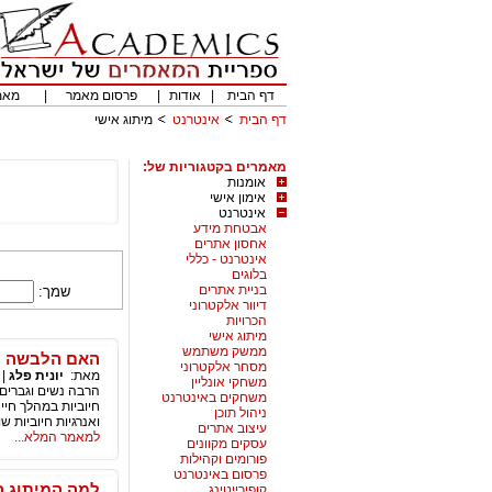
דף הבית
|
אודות
|
פרסום מאמר
|
מאמ
דף הבית
אינטרנט
מיתוג אישי
מאמרים בקטגוריות של:
אומנות
אימון אישי
אינטרנט
אבטחת מידע
אחסון אתרים
אינטרנט - כללי
בלוגים
בניית אתרים
שמך:
דיוור אלקטרוני
הכרויות
מיתוג אישי
ממשק משתמש
האם הלבשה תח
מסחר אלקטרוני
מאת:
יונית פלג
|
משחקי אונליין
הרבה נשים וגברים
משחקים באינטרנט
חיוביות במהלך חי
ניהול תוכן
ואנרגיות חיוביות ש
עיצוב אתרים
למאמר המלא...
עסקים מקוונים
פורומים וקהילות
פרסום באינטרנט
למה המיתוג ה
קופירייטינג