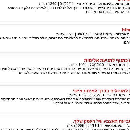
|
מיתוג אישי
|
04/02/11
|
1360
צפיות
שיר מכשיר נייד בימים האחרונים בדרך כלל גובלות בניסיון לעשוק את הלקוח הממוצע
י להשיג חיסכון כספי מדהים,
ת אתרים
|
מיתוג אישי
|
09/01/11
|
1193
צפיות
 נוח. האתר שלכם עשוי להכיל את המאמרים הכי טובים, אולם בשל בעיות עם הנגישות פשו
יהם.
כמנוף למניעת אלימות
|
מיתוג אישי
|
23/12/10
|
1464
צפיות
רופאים מבינים את חשיבותה של התדמית אותה הם משדרים. במפגש הראשון עם המטופל נוצרת
בעצם הרושם הראשוני אותו משדר הרופא. רושם זה כמעט בלתי אפשרי לשנותו.
למנהלים בדרך למיתוג אישי
|
מיתוג אישי
|
11/12/10
|
1352
צפיות
ו משרתת ומקדמת אותנו ולעיתיםהיא בולמת ומעכבת אותנו. לעיתים כאשר יש חוסר הלימה 
לוליים ,יגבר המסר הבלתי מילולי ותוכנו הוא זה שיקבע.
טביעת האצבע של העסק שלך.
לי
|
מיתוג אישי
|
29/11/10
|
1286
צפיות
מיתוג עסקי היא הפיכת החברה שלך ומוצריה לבולטים בשוק על פני המתחרים ויצירת חומרי 