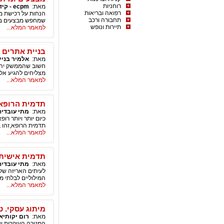
רוחניות
מאת:
ecpm - קידום ושיווק באינטרנט
רפואה ובריאות
הנחות על רכישת מכ
תחבורה ורכב
שמחפש מבצעים בכד
תיירות ונופש
למאמר המלא...
בניית אתרים htm
מאת:
אלמיר בניי
חשוב שהממשק יהיה
מצליחים להגיע אל
למאמר המלא...
תדמית הרופא 
מאת:
מתי עובדיה
כיום יותר ויותר 
תדמית הרופא,זהו 
למאמר המלא...
תדמית אישית 
מאת:
מתי עובדיה
לעיתים האריזה שלנ
המילוליים לבלתי מי
למאמר המלא...
מיתוג עסקי. 
מאת:
רום יקותיא
המטרה העיקרית של 