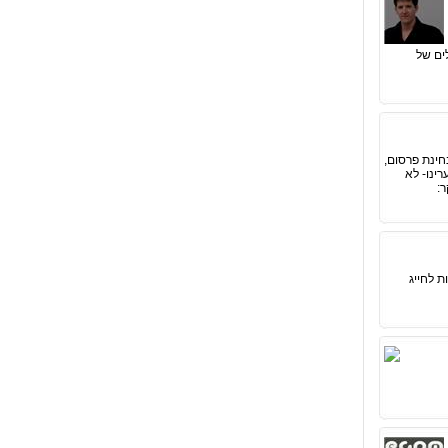
לים של
חינת פרסום,
רינו- לא
ר:
 לחייג