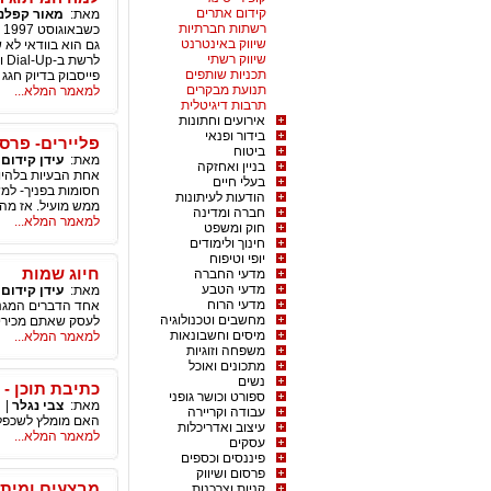
קידום אתרים
מאת:
מאור קפלנ
רשתות חברתיות
שיווק באינטרנט
שיווק רשתי
לר
תכניות שותפים
פייסבוק בדיוק חגג 
תנועת מבקרים
למאמר המלא...
תרבות דיגיטלית
אירועים וחתונות
בידור ופנאי
פליירים- פרס
ביטוח
מאת:
עידן קידום
בניין ואחזקה
אחת הבעיות בלהיות
בעלי חיים
חסומות בפניך- למשל
הודעות לעיתונות
ממש מועיל. אז מה 
חברה ומדינה
למאמר המלא...
חוק ומשפט
חינוך ולימודים
יופי וטיפוח
חיוג שמות
מדעי החברה
מדעי הטבע
מאת:
עידן קידום
מדעי הרוח
אחד הדברים המגני
מחשבים וטכנולוגיה
לעסק שאתם מכירים 
מיסים וחשבונאות
למאמר המלא...
משפחה וזוגיות
מתכונים ואוכל
נשים
כתיבת תוכן -
ספורט וכושר גופני
מאת:
צבי נגלר
|
עבודה וקריירה
האם מומלץ לשכפל 
עיצוב ואדריכלות
למאמר המלא...
עסקים
פיננסים וכספים
פרסום ושיווק
מבצעים ומיתו
קניות וצרכנות