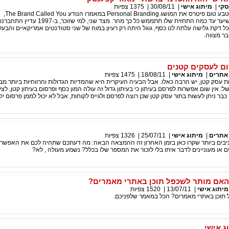
סקי
|
מיתוג אישי
|
30/08/11
|
1375
צפיות
כשבאוגוסט 1997 טבע טום פיטרס את המושג Personal Branding במאמרו הנודע The Brand Called You,
גם הוא בוודאי לא שיער עד כמה התחזית שלו תתממש כל כך מהר. מצד שני, למי שזוכר, ב-1997 עדיין התחברנו
שת ב-Dial-Up וכל דקת גלישה עלתה לנו כסף, גוגל היתה רק רעיון במוח של שני סטודנטים אמריקאיים והבע
בר מצווה.
ום לעסקים קטנים
 אתרים
|
מיתוג אישי
|
18/08/11
|
1475
צפיות
 עסק קטן, יש הרבה כאלו. אבל הבעיה העיקרית היא שהמדיות הגדולות והרווחיות ביותר מב
: אין שום אפשרות לפרסם בעיתון כי בעיתון גדול זה עולה המון כסף ופרסום בעיתון קטן, לצע
כבר ניתן לעשות בתור עסק קטן שכן רוצה לפרסם ולגייס לקוחות, אבל לא יכול לממן פרסום יק
 אתרים
|
מיתוג אישי
|
25/07/11
|
1326
צפיות
בים ביותר שקרו כאן בזמן האחרון זה ההמצאה הבאה: מה דעתכם שתהיה לכם את האפשרות
או מעוניינים לדבר איתו בלי לזכור את המספר שלו בכלל? נשמע מעולה , לא?
 האם מותר לשכפל תוכן באתרי מאמרים?
מיתוג אישי
|
13/07/11
|
1520
צפיות
תוכן באתרי מאמרים? הכל במאמר שלפניכם.
ג אישי