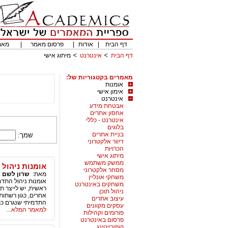
דף הבית
|
אודות
|
פרסום מאמר
|
מאמ
דף הבית
אינטרנט
מיתוג אישי
מאמרים בקטגוריות של:
אומנות
אימון אישי
אינטרנט
אבטחת מידע
אחסון אתרים
אינטרנט - כללי
בלוגים
בניית אתרים
שמך:
דיוור אלקטרוני
הכרויות
מיתוג אישי
ממשק משתמש
אומנות ניהול
מסחר אלקטרוני
מאת:
שרון לשם
|
משחקי אונליין
משחקים באינטרנט
ראשית, יש לייצר ת
ניהול תוכן
אחרים, כגון רשתות
עיצוב אתרים
התדמיתי שנגרם כתו
עסקים מקוונים
למאמר המלא...
פורומים וקהילות
פרסום באינטרנט
קופירייטינג