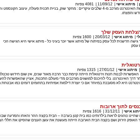
|
מיתוג אישי
|
11/09/12
|
4081
צפיות
תהליך המיתוג ברשת האינטרנט מורכב מ-4 שלבים עיקריים : מחקר שוק, בניית תכנית פעולה, עיצוב הקונספ
ש והפצתו.
הצלחת העסק שלך
י
|
מיתוג אישי
|
20/03/12
|
1600
צפיות
גישה חדשנית לכל עסק בפיתוח של מיתוג אשר יוכר בעיני כל - מיתוג אישי היא הגישה הכי
ת עסק
רטואלית
מיתוג אישי
|
27/01/12
|
1315
צפיות
 האפשרות לבנות חנות וירטואלית הייתה קיימת כבר הרבה מאוד שנים, אין שום חידוש טכנולו
ר דרך האינטרנט. בלי להיכנס למושגים מורכבים מדי מעולם התכנות, אציין שהאפשרות להע
נטרנט היא לא מסובכת במיוחד אם כי יוצרת דילמות אמיתיות בתחומים דומים כמו אבטחת מ
נסים לתוך ארובות
תוג אישי
|
31/12/11
|
1616
צפיות
שהיינו נוהגים לראות בילדותינו כמו בית קטן בערבה – הבית בקצה ההר והאחו והמרעה שבו 
 האופק הירוק ושם בקצה הבית הארובה הייתה מעשנת את עשן העצים שהסיקו את חללי הבית