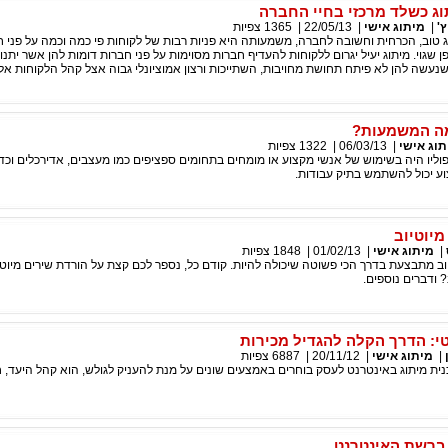
ג כשלד מרכזי בחיי החברה
ץ'
|
מיתוג אישי
|
22/05/13
|
1365
צפיות
טוב, הכרחית וחשובה לחברה, משמעותה היא פניות רבות של לקוחות פי כמה וכמה על פני 
שגוי. מיתוג יעיל יגרום ללקוחות להעדיף חברות מסוימות על פני חברות דומות להן אשר יתנו
שנעשה להן לא פיתח תחושת מחויבות, השתייכות ורצון אמוציונלי גבוה אצל קהל הלקוחות אליו
מה המשמעות?
תוג אישי
|
06/03/13
|
1322
צפיות
ליו היה בשימוש של אנשי מקצוע או מומחים בתחומים ספציפים כמו מעצבים, אדירכלים וכדו
ע יכול להשתמש בתיק עבודות.
מיוטיוב
|
מיתוג אישי
|
01/02/13
|
1848
צפיות
וב מתבצעת בדרך הכי פשוטה שיכולה להיות. קודם כל, נספר לכם קצת על הורדת שירים מיוטיו
 ודברים נוספים.
טי: הדרך הקלה להגדיל מכירות
|
מיתוג אישי
|
20/11/12
|
6887
צפיות
ית מיתוג באינטרנט לעסק בוחרים באמצעים שונים על מנת להעניק לגולש, הוא קהל היעד, חו
ברשת האינטרנט