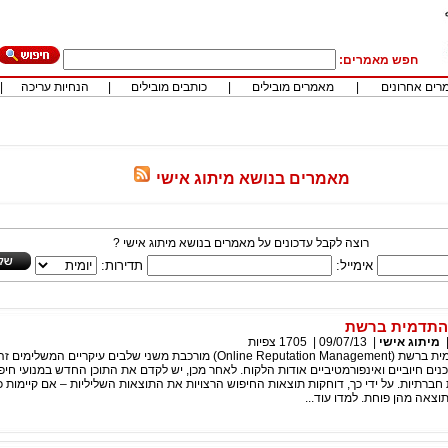
חפש מאמרים:
רים אחרונים
|
מאמרים מובילים
|
כותבים מובילים
|
הנחיות עריכה
|
מאמרים בנושא מיתוג אישי
רוצה לקבל עדכונים על מאמרים בנושא מיתוג אישי ?
אימייל:
תדירות:
 התדמית ברשת
מיתוג אישי
|
09/07/13
|
1705
צפיות
אומנות ניהול התדמית ברשת (Online Reputation Management) מורכבת משני שלבים עיקריים המש
כנים חיוביים ואינפורמטיביים אודות הלקוח. לאחר מכן, יש לקדם את התוכן החדש במנועי חי
 חברתיות. על ידי כך, דוחקות תוצאות החיפוש הרצויות את התוצאות השליליות – אם קיימות כ
צאה מהן פוחת. למדו עוד...