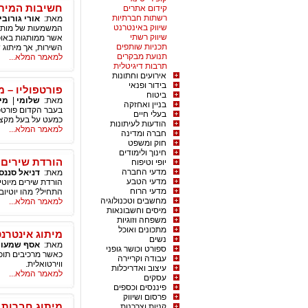
חשיבות המיתו
קידום אתרים
רשתות חברתיות
מאת:
אורי גורובי
שיווק באינטרנט
המשמעות של מותג 
שיווק רשתי
אשר ממותגות באופן 
תכניות שותפים
השירות, אך מיתוג 
תנועת מבקרים
למאמר המלא...
תרבות דיגיטלית
אירועים וחתונות
בידור ופנאי
פורטפוליו – 
ביטוח
מאת:
שלומי
|
מי
בניין ואחזקה
בעבר הקדום פורטפו
בעלי חיים
כמעט על בעל מקצו
הודעות לעיתונות
למאמר המלא...
חברה ומדינה
חוק ומשפט
חינוך ולימודים
הורדת שירים 
יופי וטיפוח
מדעי החברה
מאת:
דניאל סננס
מדעי הטבע
הורדת שירים מיוטי
מדעי הרוח
התחיל? מהו יוטיוב?
מחשבים וטכנולוגיה
למאמר המלא...
מיסים וחשבונאות
משפחה וזוגיות
מתכונים ואוכל
מיתוג אינטרנ
נשים
מאת:
אסף שמעון
ספורט וכושר גופני
כאשר מרכיבים תוכנ
עבודה וקריירה
ווירטואלית.
עיצוב ואדריכלות
למאמר המלא...
עסקים
פיננסים וכספים
פרסום ושיווק
מיתוג חברות 
קניות וצרכנות