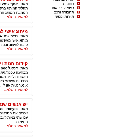
רוחניות
מאת:
אסף שמעון
רפואה ובריאות
תחבורה ורכב
הטמעת המותג החד
תיירות ונופש
למאמר המלא...
מיתוג אישי ל
מאת:
נריה שמואל
מיתוג אישי מאפשר 
טובה לעיצוב ובניי
למאמר המלא...
קידום חנות וי
מאת:
דניאל seo
|
מבחינה טכנולוגית,
באשרות לייצר מסח
בכרטיס אשראי באי
אינטרנטית און ליין.
למאמר המלא...
יש אנשים שנכ
מאת:
ronyot
|
מי
זוכרים את הסרטים 
עם שתי צמות לעבר
חמימות.
למאמר המלא...