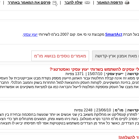
הדפסת המאמר
|
שלח לחבר
|
פרסם את המאמר באתרך
|
 בעל חברת
SmartAct
מקבוצת טי.סי.אס. קום 2007 בע"מ לשירותי
יעוץ עסקי
.
מאת אמנון ארץ-קדושה
מאמרים נוספים בנושא מו"מ
י עסקים להשתמש בשרותי יעוץ עסקי ואסטרטגי?
קדושה
|
ייעוץ עסקי
|
15/07/10
|
1371
צפיות
י מסוג זה אינה קבלת החלטות עבור הארגון.הייעוץ מספק נקודת מבט אובייקטיבית על העס
מנים, בחינת המשקיעים, לקוחות העסק וההוצאות למול התחרות בשוק והמצב הכלכלי. החב
את מצבו של העסק ומספקת המלצות לייעול והבראה כמו גם למציאת משקיעים או אפשרויות מ
קדושה
|
מו"מ
|
23/06/10
|
2248
צפיות
לפתרון קונפליקט או מחלוקת משאב בין שני אנשים או יותר שנעשה בהסכמה ובחירה בין הצ
מסרב לקיים מו"מ הדבר נקרא מונולוג). בעת ניהו משא ומתן, המגעים מתנהלים תוך כדי הצע
בין הצדדים, כאשר כל אחד מן הצדדים משתמש בטקטיקות אפר לפי תפיסתו יביאו לו תוצאה 
רך להצלחה!