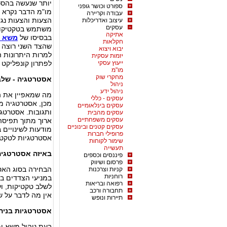
יותר שנעשה בהסכ
ספורט וכושר גופני
מו"מ הדבר נקרא מ
עבודה וקריירה
הצעות והצעות נגד
עיצוב ואדריכלות
עסקים
משתמש בטקטיקות 
אתיקה
בבסיסו של
משא ו
חקלאות
שהצד השני רוצה מ
יבוא ויצוא
למרות היתרונות ה
יזמות עסקית
ייעוץ עסקי
לפתרון קונפליקט 
מו"מ
מחקרי שוק
אסטרטגיה - שלב
ניהול
ניהול ידע
מה שמאפיין את ה
עסקים - כללי
מכן, אסטרטגיה מא
עסקים בינלאומיים
ותגובות. אסטרטגי
עסקים מהבית
עסקים משפחתיים
ארוך מתוך תפיסה
עסקים קטנים ובינוניים
מודעות לשינויים 
פרופילי חברות
אסטרטגיות לטקטי
שימור לקוחות
תעשייה
באיזה אסטרטגיה
פיננסים וכספים
פרסום ושיווק
הבחירה בסוג האס
קניות וצרכנות
רוחניות
במניעי הצדדים בט
רפואה ובריאות
לשלב טקטיקות, ול
תחבורה ורכב
אין מה לדבר על 
תיירות ונופש
אסטרטגיות בניה