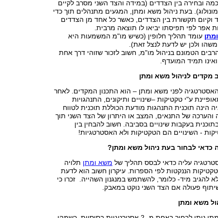
מה ובחירה בין הצדדים (במידה והצד השני מסרב לקיים
ונולוג). בעת ניהול משא ומתן, המגעים מתנהלים תוך כדי
 וקיום תקשורת בין הצדדים, כאשר כל אחד מן הצדדים
אפר לפי תפיסתו יביאו לו תוצאה מרבית.
מתן
עומד תהליך חלופין (כשיש מו"מ המשמעות היא
שהו ולכן יש לדעת לנצל זאת).
רבים הטמונם בניהול מו"מ, חשוב לזכור שזוהי דרך אחת
ואינו תמיד המועדף.
 מקדים לניהול משא ומתן
אסטרטגיה לפני משא ומתן – הוא התכנון המקדים. לאחר
ופיינת ע"י טקטיקות –שינויים ותיקונים, התנהגויות
ה הינה תוכנית התנהגות מודעת הכוללת תוכנית לטווח
 והערכה של התנאים, המצב או היתרון של הצד השני תוך
בתוכנית בעקבות שינויים בסביבה. חשוב להבחין בין
קות - השינויים הם הטקטיקות ולא האסטרטגיות!
 כדאי לבחור בעת ניהול משא ומתן?
טרטגיה עליה כדאי לבסס תהליך של
משא ומתן
תלויה
קטיקות הננקטות לפי הספרות. עיקרון חשוב הוא לדעת
א להגיב מיד- כלומר, להשתמש במנגנון השהייה. זכרו כי
שיתוף פעולה אם הצד השני נוקט במאבק.
ול משא ומתן
בעת ניהול משא ומתן ניתן לבחור באחת מ- 2 אסטרטגיות בסיסיות, כשמהן