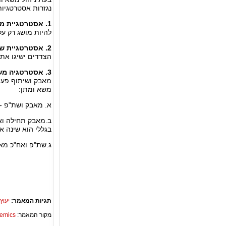
נגזרות אסטרטגיות
1.
אסטרטגיית מ
להיות מושג רק על
2. אסטרטגיית שיתוף פעולה
הצדדים ישיגו את יעד
3. אסטרטגיה משולבת
מאבק ושיתוף פעול
משא ומתן:
א. מאבק ושת"פ - 
ב.מאבק תחילה ואח
בגללי הוא שינה א
ג.שת"פ ואח"כ מאב
תגיות המאמר:
יעוץ
מקור המאמר:
Academics – ספריית 