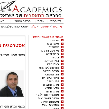
דף הבית
|
אודות
|
פרסום מאמר
|
מאמ
דף הבית
עסקים
מו"מ
אסטרטגיה כשלב מקדים
מאמרים בקטגוריות של:
אומנות
אימון אישי
אסטרטגיה כ
אינטרנט
אירועים וחתונות
בידור ופנאי
מאת:
אמנון ארץ-ק
ביטוח
בניין ואחזקה
בעלי חיים
הודעות לעיתונות
חברה ומדינה
חוק ומשפט
חינוך ולימודים
יופי וטיפוח
מדעי החברה
מדעי הטבע
מדעי הרוח
מחשבים וטכנולוגיה
מיסים וחשבונאות
משפחה וזוגיות
מתכונים ואוכל
משא ומתן הוא דרך
נשים