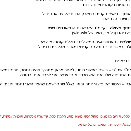
 נוספות בקומבינציות שונות:
אבק
– כאשר נוקטים במאבק הרווח של צד אחד יכול
 חשבון הצד אחר
– קיימת האפשרות התיאורטית ששני
יהם (כלומר, מצב של win-win)
- האסטרטגיה המשולבת כוללת קומבינציה של
ה, כאשר סדר הופעתם קריטי ומגדיר מהליכים בניהול
בו זמנית.
"כ שת"פ – רושם ראשוני כוחני, לאחר מכאן מתרכך ונהיה נחמד, חביב ומשת"
ת התפיסה שלו. אם הוא מכבד אותי עכשיו אני אכבד אותו בחזרה.
ק – הימור של פיצוץ יותר גבוה. בגלל שהתרשמנו שהצד השני נחמד וחביב הכו
 עסקי
,
תזרים מזומנים
,
ניהול רכש
,
משא ומתן
,
הקמת עסק
,
שרשרת אספקה
,
תוכנית עסקית
,
ל
המאמרים של ישראל