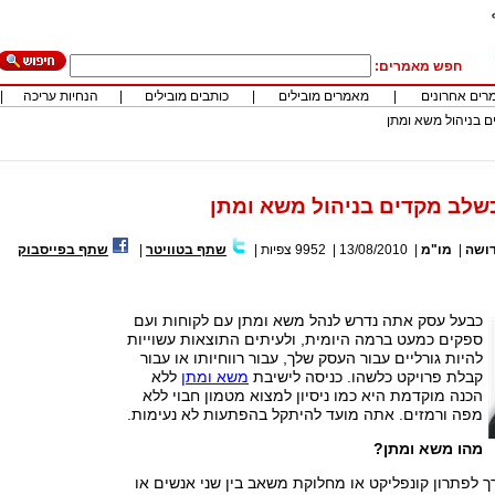
חפש מאמרים:
רים אחרונים
|
מאמרים מובילים
|
כותבים מובילים
|
הנחיות עריכה
|
 בניהול משא ומתן
שלב מקדים בניהול משא ומתן
דושה
|
מו"מ
|
13/08/2010
|
9952
צפיות
|
שתף בטוויטר
|
שתף בפייסבוק
כבעל עסק אתה נדרש לנהל משא ומתן עם לקוחות ועם
ספקים כמעט ברמה היומית, ולעיתים התוצאות עשוייות
להיות גורליים עבור העסק שלך, עבור רווחיותו או עבור
קבלת פרויקט כלשהו. כניסה לישיבת
משא ומתן
ללא
הכנה מוקדמת היא כמו ניסיון למצוא מטמון חבוי ללא
מפה ורמזים. אתה מועד להיתקל בהפתעות לא נעימות.
מהו משא ומתן?
 לפתרון קונפליקט או מחלוקת משאב בין שני אנשים או