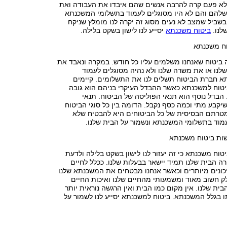
ולא פעם קרה להרבה אנשים שהם איבדו את העבודה ואת
להם והם לא היו מסוגלים לעמוד בתשלומי המשכנתא
בשביל שמצב לא נעים מסוג זה יקרה לנו מומלץ שניקח
לנו.
ביטוח משכנתא
יסייע לנו לישון בשקט בלילה.
וח משכנתא
 ביטוח שאנחנו משלמים עליו כל חודש. במקרה ונאבד את
לנו או את משרה שלנו ולא נהיה מסוגלים לעמוד
 חברת הביטוח תשלים לנו את התשלומים. קיימים
יטוח למשכנתא כאשר ההבדל העיקרי בניהם הוא גובה
הבדל נוסף הוא תנאי הפוליסה של הביטוח. תנאי
קבע מתי וכמה כסף נקבל. הדומה בין כל סוגי הביטוח
רתם הבסיסית של כל הביטוחים היא להבטיח שלא
מוד בתשלומי המשכנתא ונשמור על הבית שלנו.
שות ביטוח משכנתא
יטוח משכנתא כי זה יעזור לנו לישון בשקט בלילה ולדעת
 הבית שלנו תמיד יישאר בבעלות שלנו. ככלל לחיים
כונים מיותרים וכאשר אנחנו מבטחים את המשכנתא שלנו
ק חשוב מאוד ומשמעותי מהחיים שלנו ואיכות החיים
בית שלנו. אין מקום כמו הבית ואין הרגשה נוראית יותר
 בגלל המשכנתא. ביטוח למשכנתא יסייע לנו לשמור על