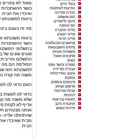
מאוד לא צפויים 
בעלי חיים
כושר ההשתכרות ש
הודעות לעיתונות
חברה ומדינה
ואיבדו את הבית. 
חוק ומשפט
ביטוח למשכנתא ש
חינוך ולימודים
יופי וטיפוח
מה זה בעצם ביט
מדעי החברה
מדעי הטבע
ביטוח משכנתא זה
מדעי הרוח
מחשבים וטכנולוגיה
כושר ההשתכרות ש
מיסים וחשבונאות
בתשלומי המשכנתא
משפחה וזוגיות
סוגים שונים של ב
מתכונים ואוכל
התשלום והריבית. 
נשים
הפוליסה הם מה שי
ספורט וכושר גופני
עבודה וקריירה
למשכנתא הוא שמט
עיצוב ואדריכלות
משנה מה קורה נע
עסקים
פיננסים וכספים
האם כדאי לנו לע
פרסום ושיווק
קניות וצרכנות
כדאי לנו לעשות ב
רוחניות
שלא משנה מה קורה
רפואה ובריאות
תחבורה ורכב
עדיף לא לקחת סי
תיירות ונופש
אנחנו מבטחים חל
שהתרגלנו אליה- ה
מבית שאיבדו אותו
הבית.