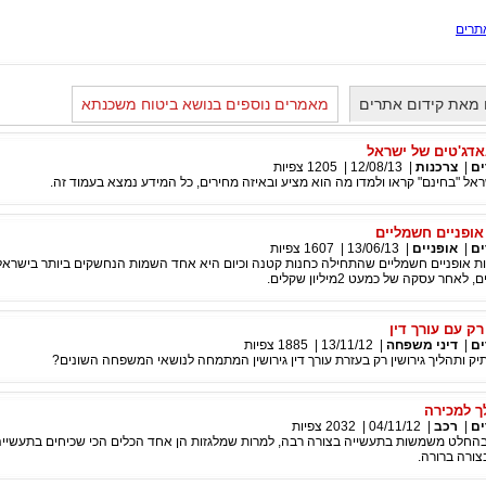
תרים
 מאת קידום אתרים
מאמרים נוספים בנושא ביטוח משכנתא
אדג'טים של ישראל
ים
|
צרכנות
|
12/08/13
|
1205
צפיות
אל "בחינם" קראו ולמדו מה הוא מציע ובאיזה מחירים, כל המידע נמצא בעמוד זה.
 אופניים חשמליים
ים
|
אופניים
|
13/06/13
|
1607
צפיות
ות אופניים חשמליים שהתחילה כחנות קטנה וכיום היא אחד השמות הנחשקים ביותר בישרא
חר עסקה של כמעט 2מיליון שקלים.
רק עם עורך דין
ים
|
דיני משפחה
|
13/11/12
|
1885
צפיות
יק ותהליך גירושין רק בעזרת עורך דין גירושין המתמחה לנושאי המשפחה השונים?
ך למכירה
ים
|
רכב
|
04/11/12
|
2032
צפיות
בהחלט משמשות בתעשייה בצורה רבה, למרות שמלגזות הן אחד הכלים הכי שכיחים בתעשייה
צורה ברורה.