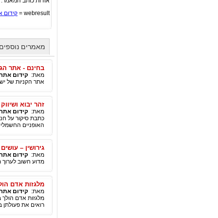
אודות כותב המאמר:
webresult =
קידום א
מאמרים נוספים
בחינם - אתר הג
מאת:
קידום אתר
אתר הקניות של ישר
זהר יבוא ושיווק
מאת:
קידום אתר
כתבת סיקור על חנ
האופניים החשמליים, לא
גירושין – עושים 
מאת:
קידום אתר
מדוע חשוב לערוך ת
מלגזות אדם הול
מאת:
קידום אתר
מלגזות אדם הולך 
רואים את פעולתן ב