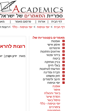
דף הבית
|
אודות
|
פרסום מאמר
|
מאמ
דף הבית
יופי וטיפוח
יופי וטיפוח - כללי
רוצות ל
מאמרים בקטגוריות של:
אומנות
אימון אישי
רוצות להראו
אינטרנט
אירועים וחתונות
בידור ופנאי
מאת:
ירון וקנין
|
יו
ביטוח
בניין ואחזקה
בעלי חיים
הודעות לעיתונות
חברה ומדינה
חוק ומשפט
חינוך ולימודים
יופי וטיפוח
אופנה
איפור
ביגוד והנעלה
הסרת שיער
טיפול בעור
יופי וטיפוח - כללי
ציפורניים
קוסמטיקה