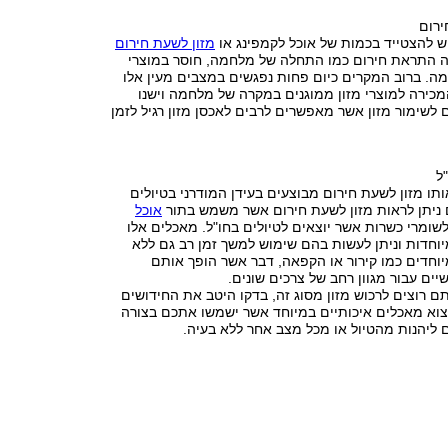
רום
ש להצטייד בכמות של אוכל לקמפינג או
מזון לשעת חירום
נה התראת חירום כמו התחלה של מלחמה, חוסר במוצרי
ומה. ברוב המקרים כיום פחות נפגשים במצבים מעין אלו
כירה למוצרי מזון ממוגנים במקרה של מלחמה וישנו
ם לשימור מזון אשר מאפשרים לרבים לאכסן מזון רגיל לזמן
ל
תו מזון לשעת חירום מבוצעים בעידן המודרני בטיולים
ם ניתן לראות מזון לשעת חירום אשר משמש בתור
אוכל
שומרי כשרות אשר יוצאים לטיולים בחו"ל. מאכלים אלו
יוחדות וניתן לעשות בהם שימוש למשך זמן רב גם ללא
וחדים כמו קירור או הקפאה, דבר אשר הופך אותם
יים עבור מגוון רחב של צרכים שונים.
 רוצים לרכוש מזון מסוג זה, בדקו היטב את החידושים
צוא מאכלים איכותיים במיוחד אשר ישמשו אתכם בצורה
 ליהנות מהטיול או מכל מצב אחר ללא בעיה.