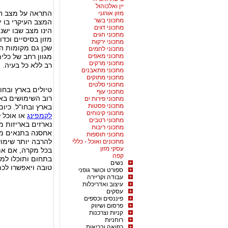
יין ואלכוהול
התראה על מצב חי
מזון אורגני
מתכוני בשר
המצב העיקרי בו י
מתכוני דגים
הינו מצב שבו יש
מתכוני חגים
מזון בסיסיים וכד
מתכוני ירקות
שכן גם מקומות המ
מתכוני לחמים
מתכוני מאפים
מגוון רחב של כלי
מתכוני מרקים
רב ללא כל בעיה.
מתכוני מתאבנים
מתכוני מתוקים
מתכוני סלטים
טיולים בארץ ובחו"
מתכוני עוף
רוב השימושים באו
מתכוני פירות ים
מתכוני פסטות
בארץ ובחו"ל. כיו
מתכוני קינוחים
לקמפינג
או אוכל ל
מתכוני רטבים
נארזים באריזות מ
מתכוני ריבות
אחסנה בתנאים מי
מתכוני תוספות
להרבה יותר שימוש
מתכונים ואוכל - כללי
עסקי מזון
בכל מקרה, אם אתם
קפה
בתחום ותוכלו למ
נשים
טובה ויאפשרו לכם
ספורט וכושר גופני
עבודה וקריירה
עיצוב ואדריכלות
עסקים
פיננסים וכספים
פרסום ושיווק
קניות וצרכנות
רוחניות
רפואה ובריאות