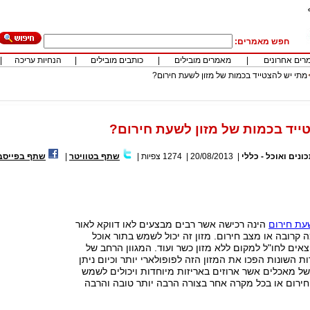
חפש מאמרים:
רים אחרונים
|
מאמרים מובילים
|
כותבים מובילים
|
הנחיות עריכה
|
מתי יש להצטייד בכמות של מזון לשעת חירום?
ייד בכמות של מזון לשעת חירום?
ונים ואוכל - כללי
|
20/08/2013
|
1274
צפיות
|
שתף בטוויטר
|
שתף בפייסב
שעת חירום
הינה רכישה אשר רבים מבצעים לאו דווקא לאור
רובה או מצב חירום. מזון זה יכול לשמש בתור אוכל
צאים לחו"ל למקום ללא מזון כשר ועוד. המגוון הרחב של
 השונות הפכו את המזון הזה לפופולארי יותר וכיום ניתן
של מאכלים אשר ארוזים באריזות מיוחדות ויכולים לשמש
רום או בכל מקרה אחר בצורה הרבה יותר טובה והרבה