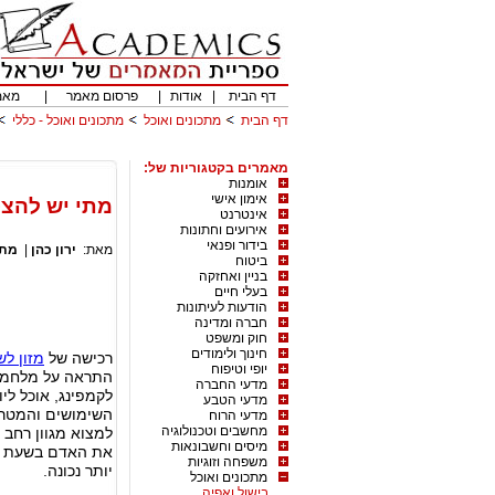
דף הבית
|
אודות
|
פרסום מאמר
|
מאמ
דף הבית
מתכונים ואוכל
מתכונים ואוכל - כללי
מאמרים בקטגוריות של:
אומנות
אימון אישי
מתי יש להצט
אינטרנט
אירועים וחתונות
בידור ופנאי
מאת:
ירון כהן
|
מתכ
ביטוח
בניין ואחזקה
בעלי חיים
הודעות לעיתונות
חברה ומדינה
חוק ומשפט
חינוך ולימודים
רכישה של
מזון ל
יופי וטיפוח
התראה על מלחמה ק
מדעי החברה
לקמפינג, אוכל ליו
מדעי הטבע
השימושים והמטרות
מדעי הרוח
מחשבים וטכנולוגיה
למצוא מגוון רחב 
מיסים וחשבונאות
את האדם בשעת חי
משפחה וזוגיות
יותר נכונה.
מתכונים ואוכל
בישול ואפיה