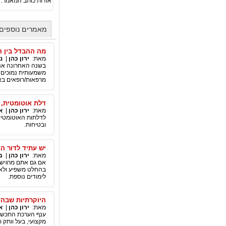
אודות כותב המאמר:
מאמרים נוספים 
מה ההבדל בין ה
מאת:
ירון כהן
|
נ
בשנה האחרונה אנח
משמעותית נמוכים 
מרפאות/רופאים באי
דלת אוטומטית, 
מאת:
ירון כהן
|
א
לדלתות האוטומטיות
ובטיחות.
יש עתיד לדור ה
מאת:
ירון כהן
|
מ
אם גם אתם מרגישי
בהחלט משפיע ולא כ
לימודים נוספת.
היוקרתיות שבה
מאת:
ירון כהן
|
א
ענף הערכת התכשיטי
מקצועי, בעל וותק ו