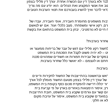
לבד ולא בעורך דין עם הכשרה אחרת. עורך דין פלילי בצפון
יטב את אנשי המקצוע ואת הנהלים. הוא יודע עם מה צריך
דאי לדבר ואיך להשיג בעבורכם את תנאי הערבות הטובים
בות מושפעים מחומרת העבירה, אופי העבירה, עברו של
ם, רקע אישי ומשפחתי, מצב כלכלי ועוד. אם יש לנאשם
רח חיים לא נורמטיבי, יבחן בית המשפט בהתאם את בקשת
חרור בערבות?
חשוד רקע פלילי עם דגש על עבר של בריחות ממעצר או
ט – לא יהיה פשוט לקבל את הסכמת בית המשפט
במקרים של עבירות חמורות או חשודים שמהווים סכנה
חתם או לעצמם – לא יאושר כלל שחרור בערבות.
בערבות
אש ובראשונה בהתייצבות של החשוד לחקירות ודיונים
 של עורך דין פלילי בצפון מטעם החשוד מומלץ לכל אורך
ור יכללו דרישה להפקדת סכום כסף בקופת בית המשפט,
ץ, איסור הימצאות באזורים בארץ על פי קביעת בית
ום קשר עם גורמים שקבע בית המשפט, חובת התייצבות
ועדים שקובע בית המשפט, איסור על עזיבת מקום
א או חלקי.