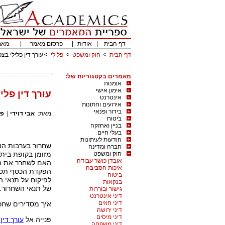
דף הבית
|
אודות
|
פרסום מאמר
|
מאמ
דף הבית
חוק ומשפט
פלילי
עורך דין פלילי בצ
מאמרים בקטגוריות של:
אומנות
אימון אישי
עורך דין פל
אינטרנט
אירועים וחתונות
בידור ופנאי
מאת:
אבי דוידי
|
פל
ביטוח
בניין ואחזקה
בעלי חיים
הודעות לעיתונות
שחרור בערבות הו
חברה ומדינה
חוק ומשפט
מזומן בקופת בית
אובדן כושר עבודה
האם לשחרר את הע
איכות הסביבה
הפקדת הכסף תספ
ביטוח
לפיקוח על תנאי 
בנקאות
של תנאי השחרור.
גישור ובוררות
דיני אינטרנט
דיני חוזים
איך מסדירים שחר
דיני ירושה
דיני מיסים
פנייה אל
עורך דין
דיני משפחה