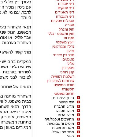
בעורך דין פלילי ב
דיני עבודה
עם ניסיון מכיר ה
דיני עסקים
לדבר, עם מי לא כ
דיני תאגידים
דיני תעבורה
ביותר.
הגבלים עסקיים
הגירה
תנאי השחרור בער
חוק ומנהל
הנאשם, הנזק שנגר
חוק ומשפט - כללי
עבר פלילי או או
חקירות
ייעוץ משפטי
השחרור בערבות.
נדל"ן ומקרקעין
נזיקין
מתי קשה להשיג ש
סדר דין אזרחי
פטנטים
במקרים בהם יש ל
פלילי
שיבוש הליכי משפ
פסקי דין
לשחרור בערבות. 
קנין רוחני
רשלנות רפואית
לציבור, לבני משפ
שירותים לעורכי דין
תורת המשפט
תנאים של שחרור 
תקשורת
תרגום משפטי
השחרור מותנה בר
חינוך ולימודים
בבית משפט. ליווי
יופי וטיפוח
הדרך. תנאי השחר
מדעי החברה
מדעי הטבע
איסור יציאה מהאר
מדעי הרוח
המשפט, איסור קי
מחשבים וטכנולוגיה
בתחנת המשטרה במ
מיסים וחשבונאות
המגורים באופן מל
משפחה וזוגיות
מתכונים ואוכל
נשים