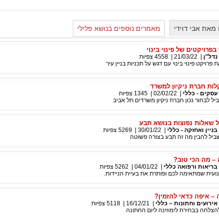
מאת אבי דוידי
מאמרים נוספים בנושא פלילי
 בפרויקטים של פינוי בינוי
נדל"ן
|
21/03/22
|
4558
צפיות
פרויקט פינוי בינוי עם דגש על תכניות בניין עיר
לות חברת ניקיון למשרד
עסקים - כללי
|
02/02/22
|
1345
צפיות
ל לבחור נכון חברת ניקיון משרדים תל אביב
ל שאלות נפוצות בנושא תבע
בניין ואחזקה - כללי
|
30/01/22
|
5269
צפיות
יל להבין מה זה תבע בצורה פשוטה
 – מה הכי טוב?
בריאות ורפואה כללי
|
04/01/22
|
5262
צפיות
לנועית שמתאימה לכם ופותרת את בעיית הניידות.
 – איפה כדאי להזמין?
אירועים וחתונות – כללי
|
16/12/21
|
5118
צפיות
הצלחה בבחירת לימוזינה ליום החתונה