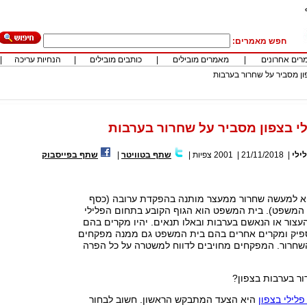
חפש מאמרים:
רים אחרונים
|
מאמרים מובילים
|
כותבים מובילים
|
הנחיות עריכה
|
פון מסביר על שחרור בערבות
ילי בצפון מסביר על שחרור בערבות
ילי
|
21/11/2018
|
2001
צפיות
|
שתף בטוויטר
|
שתף בפייסבוק
א למעשה שחרור ממעצר מותנה בהפקדת ערובה (כסף
 המשפט). בית המשפט הוא הגוף הקובע בתחום הפלילי
צור או הנאשם בערבות ובאלו תנאים. יהיו מקרים בהם
יק ומקרים אחרים בהם בית המשפט גם ממנה מפקחים
השחרור. המפקחים מחויבים לדווח למשטרה על כל הפרה
ור בערבות בצפון?
 פלילי בצפון
היא הצעד המתבקש הראשון. חשוב לבחור