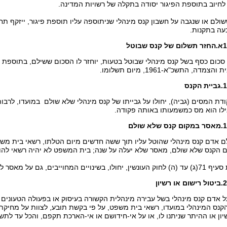
שולם או שנגבה על חשבון קנס מינהלי שניתוספה עליו תוספת פיגור, ייזקף תח
עה בתקנות.
 של קנס שבוטל
סכום כסף בשל קנס מינהלי שבוטל בטעות, יוחזר לו הסכום ששילם, בתוספת
מדה, התשכ"א-1961, מיום תשלומו.
ת הקנס
דת המסים (גביה), יחולו על גבייתו של קנס מינהלי שלא שולם במועדו, לרב
ילו הוא מס כמשמעותו באותה פקודה.
 קנס שלא שולם
ם אדם קנס מינהלי שהוטל עליו תוך ששה חדשים מיום הטלתו, רשאי בית משפט
ם הקנס שלא שולם, מאסר שלא יעלה על שנה; בית המשפט לא יהיה רשאי להו
המחוייבים, גם על מאסר לפי סעיף קטן (א).
ום או רשיון
ל אדם קנס מינהלי בשל עבירה מינהלית הקשורה בעיסוק או בפעולה הטעונים על
קנס המינהלי במועדו, רשאי בית משפט, על פי בקשת תובע, לצוות על מחיקת 
ון או ההיתר שניתנו לו, או על אי-חידושם או אי-הארכת תקפם, והכל עד לתש