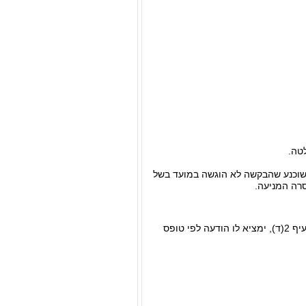
 שוכנע שהבקשה לא הוגשה במועד בשל
סרה המניעה.
(א) היה לרשם יסוד סביר להניח כי אדם עבר עבירה שדינה קנס מינהלי שאינו קצוב לפי סעיף 2(ד), ימציא לו הודעה לפי טופס