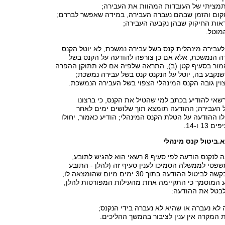
בע לעבירה מינהלית קנס בשל עבירה נמשכת, לא יוטל הקנס
ה הנמשכת, אלא אם כן צורפה להודעה על הקנס בשל
מור בסעיף קטן (ב), התראה שלפיה אם לא תתוקן ההפרה
נקבע בה, יוטל על הנקנס קנס בשל עבירה נמשכת;
ין גובה הקנס המינהלי הצפוי בשל העבירה הנמשכת.
רשאי להודיע בכתב למי שהטיל את הקנס, כי ברצונו
 העבירה; ההודעה תומצא תוך שלושים ימים לאחר
 ההודעה על הטלת הקנס המינהלי; הודיע כאמור, יחולו
1 ו-14.
(א) הומצאה לנקנס הודעה לפי סעיף 8 רשאי הוא להגיש לתובע,
פטי לממשלה הסמיכו לענין סעיף זה (להלן - התובע
המוסמך) בקשה לביטול ההודעה בתוך 30 ימים מיום שהומצאה לו;
ע המוסמך כי התקיימה אחת מהעילות המפורטות להלן,
לבטל את ההודעה: