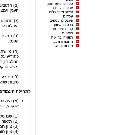
ספורט וכושר גופני
(ב) התובע 
עבודה וקריירה
הענין וימצ
עיצוב ואדריכלות
עסקים
(ג) התובע 
פיננסים וכספים
פרסום ושיווק
העילות לבי
קניות וצרכנות
רוחניות
(ד) הגשת 
רפואה ובריאות
הקנס.
תחבורה ורכב
תיירות ונופש
(ה) מי שהג
להודיע על 
החלטתו; ד
מגיש הבקשה להוד
(ו) התובע
סיבות שלא 
לתחילת העמוד
9.הודעה ותשובה לענין קנס מינהלי שאינו קצוב
שנקבע, שת
(1) שם מקבל ההודעה ומענו;
(2) תיאור תמציתי של העובדות המהוות את העבירה;
(3) ציון המקום והזמן שבהם נעברה העבירה, במידה שאפשר לבררם;
(4) ציון הוראות החיקוק שבהן נקבעה העבירה;