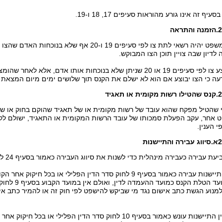
יף זה אינו גורע מהוראות סעיפים 17, 18 ו-19.
 והתראה
(א) בית המשפט יהיה רשאי לתת צו לפי סעיפים 19 ו-0
לדיון שבה צויין תוכן הצו המבוקש.
(ב) לא יבוצע צו לפי סעיפים 19 או 20 שניתן שלא בנוכחות אותו אדם,
דעה כי הצו יבוצע אם הוא לא ישלם את הקנס תוך שלושים ימים מיום המצאת
ת מקומית או תאגיד
 שהטיל מפקח שהוא עובד של רשות מקומית או של תאגיד שהוקם בחוק או שה
 אחר, עקב הפעלת סמכותו של עובד הרשות המקומית או התאגיד, ישולם לק
י הענין.
רה והתיישנות
עת עבירה כעבירה מינהלית כדי לשנות את סיווג העבירה כאמור בסעיף 24 לחוק העונשין.
(ב) לענין התיישנות עבירה כאמור בסעיף 9 לחוק סדר הדין הפלילי או 
יראו את מועד 
 למנוע הגשת כתב אישום נגד מי שביקש להישפט לפי חוק זה או להמיר כתב אי
(ג) (1) לענין התיישנות עונש כאמור בסעיף 10 לחוק סדר הדין הפלי