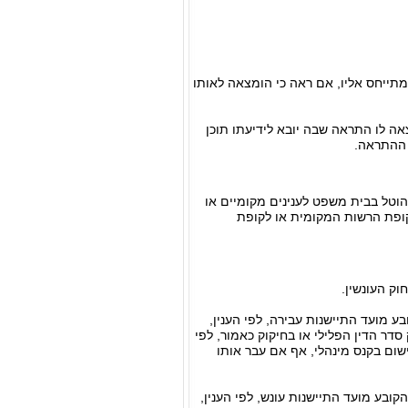
2 אף שלא בנוכחות האדם שהצו מתייחס אליו, אם ראה כי הומצאה לאותו
 אלא לאחר שהומצאה לו התראה שבה יובא לידיעתו תוכן
 ההתראה.
וטל בבית משפט לענינים מקומיים או
ופת הרשות המקומית או לקופת
בכל חיקוק אחר הקובע מועד התיישנות עבירה, לפי הענין,
הטלת הקנס כמועד ההעמדה לדין, ואולם אין במועד הקבוע בסעיף 9 לחוק סדר הדין הפלילי או בחיקוק כאמור, לפי
שום בקנס מינהלי, אף אם עבר אותו
לי או בכל חיקוק אחר הקובע מועד התיישנות עונש, לפי הענין,