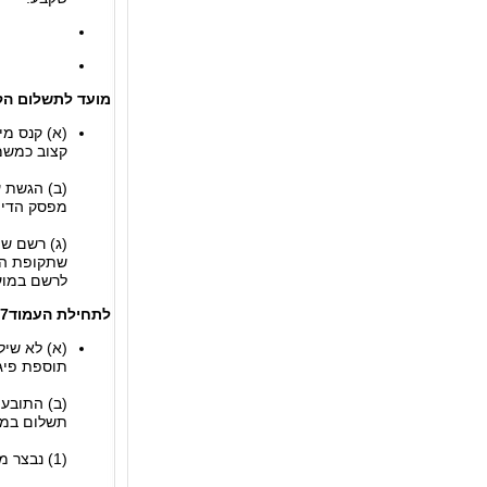
מועד לתשלום הק
קצוב כמשמעותו בסעיף 2 והנקנס הודיע, ב
מפסק הדין
(ג) רשם שה
שתקופת הת
לרשם במוע
לתחילת העמוד
17.קנס ש
תוספת פיגור בשי
(ב) התובע 
תשלום במו
(1) נבצר מהמבקש לשלם את הקנס במועד בשל סיבה שאינה תלויה בו;