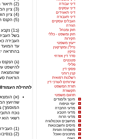
(2) תיאור תמציתי של העובדות המהוות את העבירה;
דיני עבודה
דיני עסקים
(3) ציון המקום והזמן שבהם נעברה העבירה, במידה שאפשר לבררם;
דיני תאגידים
(4) ציון הוראות החיקוק שבהן נקבעה העבירה;
דיני תעבורה
(5) הקנס המוטל.
הגבלים עסקיים
הגירה
חוק ומנהל
(ב1) נק
חוק ומשפט - כללי
בשל העביר
חקירות
העבירה כא
ייעוץ משפטי
עד המועד ש
נדל"ן ומקרקעין
בהתראה יצו
נזיקין
סדר דין אזרחי
פטנטים
(ג) הנקנס 
פלילי
להישפט על
פסקי דין
שהומצאה לו
קנין רוחני
הוראות סעיפים 3
רשלנות רפואית
שירותים לעורכי דין
תורת המשפט
לתחילת העמוד
8א.ביטול קנס מינהלי
תקשורת
תרגום משפטי
חינוך ולימודים
שהיועץ המש
יופי וטיפוח
מדעי החברה
מדעי הטבע
נוכח התוב
מדעי הרוח
רשאי הוא 
מחשבים וטכנולוגיה
מיסים וחשבונאות
(1) העבירה לא נעברה או שהיא לא נעברה בידי הנקנס;
משפחה וזוגיות
(2) בנסיבות המקרה אין ענין לציבור בהמשך ההליכים.
מתכונים ואוכל
נשים