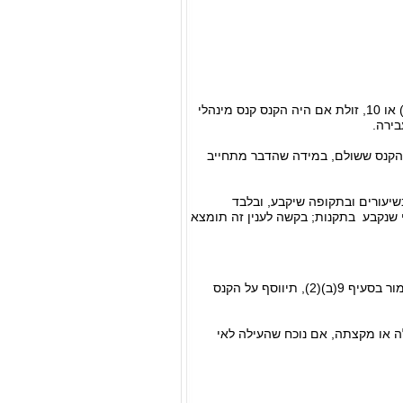
(א) קנס מינהלי ישולם תוך שישים ימים לאחר המצאת ההודעה על הטלתו לפי סעיף 8(א) או 10, זולת אם היה הקנס קנס מינהלי
הערר, יוחזר הקנס ששולם, במידה שהדבר מתחייב
שיעורים ובתקופה שיקבע, ובלבד
שנקבע בתקנות; בקשה לענין זה תומצא
(א) לא שילם אדם קנס מינהלי במועד, לא הודיע כי ברצונו להישפט ולא השיב תשובה כאמור בסעיף 9(ב)(2), תיווסף על הקנס
ה או מקצתה, אם נוכח שהעילה לאי