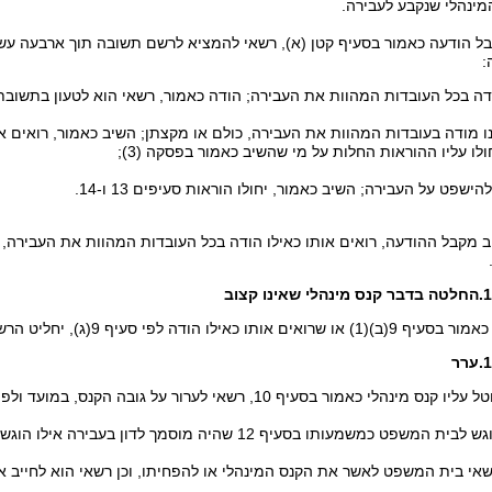
בל הודעה כאמור בסעיף קטן (א), רשאי להמציא לרשם תשובה תוך ארבעה עש
:
אינו מודה בעובדות המהוות את העבירה, כולם או מקצתן; השיב כאמור, רואים א
ולו עליו ההוראות החלות על מי שהשיב כאמור בפסקה (3);
ב מקבל ההודעה, רואים אותו כאילו הודה בכל העובדות המהוות את העבירה, וא
מינהלי שאינו קצוב
 הודה לפי סעיף 9(ג), יחליט הרשם בעניינו וימציא לו הודעה על החלטתו.
ערר
הלי כאמור בסעיף 10, רשאי לערור על גובה הקנס, במועד ולפי סדרי דין שייקבעו בתקנות.
ט כמשמעותו בסעיף 12 שהיה מוסמך לדון בעבירה אילו הוגש בשלה כתב אישום על העורר.
שאי בית המשפט לאשר את הקנס המינהלי או להפחיתו, וכן רשאי הוא לחייב 