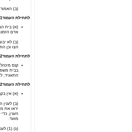
(ב) האמור בסע
לתחילת העמוד
21.הזמנה
אדם הזמנה 
הצו וכן הו
לתחילת העמוד
22.קנס שהטילו רשו
קנס מינהלי
בבית משפט
התאגיד, לפ
לתחילת העמוד
22א.סיווג עבי
(א) אין בקבי
הענין, כדי
מועד.