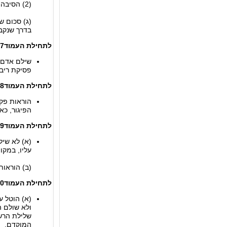
(2) הסיבה לחיוב בתוספת הפיגור יסודה בתקלה של רשויות המדינה.
(ג) סכום ש
בדרך שנקב
לתחילת העמוד
17א.החזר תשלום
שילם אדם 
פסיקת ריבית והצ
לתחילת העמוד
18.גביי
הוראות פקו
הפיגור, כא
לתחילת העמוד
19.מאסר במקום
(א) לא שיל
עליו, במקו
(ב) הוראות סעיף 71(ג) עד (ה) לחוק העונשין, יחולו, בשינויים 
לתחילת העמוד
20.ביטול ריש
(א) הוטל ע
ולא שולם ה
שלילת הרשי
המוקדם.