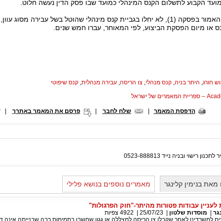
ועד הקבוע לתשלום הקנס המינהלי כמועד שבו פסק הדין נעשה חלוט.
(2) על אף האמור בפסקה (1), לא יחלו בגביית קנס מינהלי שהוטל בשל עבירה מ
 או מיום הפסקת הביצוע, לפי המאוחר, עברו חמש שנים.
ש חורג
,
היתר בניה
,
קנס מנהלי
,
צו הריסה
,
עבירה מנהלית
,
קנס שיפוטי
המאמרים של ישראל
הדפסת המאמר
|
שלח לחבר
|
פרסם את המאמר באתרך
|
נון רישוי ובניה נייד 0523-888813
מאת בנימין קלינגר
מאמרים נוספים בנושא פלילי
 לעניין עבודות פטורות מהיתר-"חוק הפרגולות"
גר
|
מוסדות שלטון
|
25/07/23
|
4922
צפיות
ים למשרדינו לאחר שקבלו צו הריסה למצללה או גגון שחשבו בתמימות רבה שבנייתה אינה ד