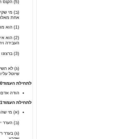
(5) הקנס המינהלי שנקבע לעבירה.
(ב) מי שקי
אחת מאלה
(1) הוא מודה בכל העובדות המהוות את העבירה; הודה כאמור, רשאי הוא לטעון בתשובתו לענין גובה הקנס המינהלי שיוטל עליו;
(2) הוא 
העבירה ויח
(3) ברצונו להישפט על העבירה; השיב כאמור, יחולו הוראות סעיפים 13 ו-14.
(ג) לא השי
שיוטל עליו.
לתחילת העמוד
10.החלטה בדבר קנס 
הודה אדם כאמור בסעיף 9(ב)(1) או שרואים אותו כאילו
לתחילת העמוד
11.
(א) מי שהוטל עליו קנס מינ
(ב) הערר יוגש לבית המשפ
(ג) בערר ר
שקבע.