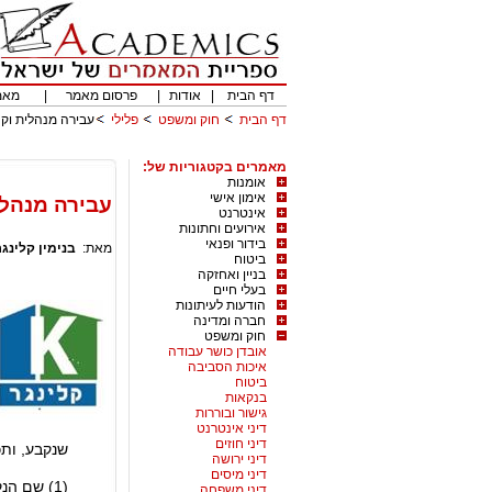
דף הבית
|
אודות
|
פרסום מאמר
|
מאמ
דף הבית
חוק ומשפט
פלילי
עבירה מנהלית וקנ
מאמרים בקטגוריות של:
אומנות
אימון אישי
עבירה מנהלי
אינטרנט
אירועים וחתונות
בידור ופנאי
מאת:
בנימין קלינגר
ביטוח
בניין ואחזקה
בעלי חיים
הודעות לעיתונות
חברה ומדינה
חוק ומשפט
אובדן כושר עבודה
איכות הסביבה
ביטוח
בנקאות
גישור ובוררות
דיני אינטרנט
דיני חוזים
שנקבע, ות
דיני ירושה
דיני מיסים
(1) שם הנקנס ומענו;
דיני משפחה