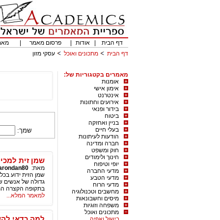
דף הבית
|
אודות
|
פרסום מאמר
|
מאמ
דף הבית
מתכונים ואוכל
עסקי מזון
מאמרים בקטגוריות של:
אומנות
אימון אישי
אינטרנט
אירועים וחתונות
בידור ופנאי
ביטוח
בניין ואחזקה
בעלי חיים
שמך:
הודעות לעיתונות
חברה ומדינה
חוק ומשפט
חינוך ולימודים
שמן זית למכי
יופי וטיפוח
מאת:
arondan80
מדעי החברה
שמן הזית ידוע בכל
מדעי הטבע
גדולה של אנשים שא
מדעי הרוח
בתקופה הקצרה המ
מחשבים וטכנולוגיה
למאמר המלא...
מיסים וחשבונאות
משפחה וזוגיות
מתכונים ואוכל
למה כדאי להש
בישול ואפיה