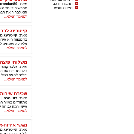
תחבורה ורכב
מאת:
arondan80
תיירות ונופש
מחפשים קייטרינג כ
הוא לבחור את חבר
למאמר המלא...
קייטרינג לבר 
מאת:
קייטרינג מ
בר מצווה היא אירו
אליו, לא נשכחים ל
למאמר המלא...
משלוחי פיצה -
מאת:
גלעד קמר
|
כולם מכירים את הי
יכולים להגיע בגלל 
למאמר המלא...
שכירת שירותי 
מאת:
רוני הכהן
|
מתגוררים באזור המ
אישי ורמה גבוהה ש
למאמר המלא...
מגשי אירוח-א
מאת:
קייטרינג מ
לכל חברת קייטרינג