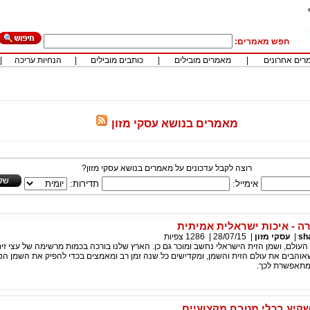
חפש מאמרים:
רים אחרונים
|
מאמרים מובילים
|
כותבים מובילים
|
הנחיות עריכה
|
מאמרים בנושא עסקי מזון
רוצה לקבל עדכונים על מאמרים בנושא עסקי מזון?
אימייל:
תדירות:
רה - איכות ישראלית אמיתית
sh
|
עסקי מזון
|
28/07/15
|
1286
צפיות
 העולם, ושמן הזית הישראלי נחשב ומוכר גם כן. הארץ שלנו בורכה בכמות מרשימה של עצי זית
והבים את עולם הזית והשמן, ומקדישים כל שנה זמן רב ומאמצים בכדי להפיק את השמן הטו
תאפשרת לכך.
קיע בכלי מטבח מקצועיים