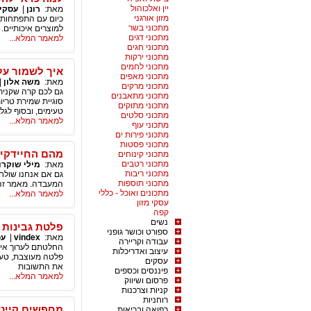
יין ואלכוהול
מאת:
רונן
|
עסקי 
מזון אורגני
כיום עם התפתחות ה
מתכוני בשר
למוצרים איכותיים.
מתכוני דגים
למאמר המלא...
מתכוני חגים
מתכוני ירקות
מתכוני לחמים
איך לשמור על 
מתכוני מאפים
מאת:
משה אלון
|
מתכוני מרקים
גם לכם קרה שקנית
מתכוני מתאבנים
סוגיית שמירת טריו
מתכוני מתוקים
טעימים, ובסוף לג
מתכוני סלטים
למאמר המלא...
מתכוני עוף
מתכוני פירות ים
מתכוני פסטות
מהם החיידקים
מתכוני קינוחים
מתכוני רטבים
מאת:
מילי שוקרון - 
מתכוני ריבות
גם אם אנחנו שולחי
מתכוני תוספות
המעבדה. מאמר זה,
מתכונים ואוכל - כללי
למאמר המלא...
עסקי מזון
קפה
נשים
פלטת גבינות 
ספורט וכושר גופני
מאת:
vindex
|
עס
עבודה וקריירה
החלטתם לערוך אירוע
עיצוב ואדריכלות
פלטה מעוצבת, טעימ
עסקים
את התשובות
פיננסים וכספים
למאמר המלא...
פרסום ושיווק
קניות וצרכנות
רוחניות
מחפשים קייטר
רפואה ובריאות