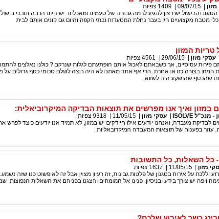
מזון
|
09/07/15
|
1409
צפיות
טעם והבישול יש רצון להגיע לרמה גבוהה של טעמים ומאכלים. יש היום הרבה חובבי בישול 
 כלי מטבח מקצועיים היו בעבר נחלת המסעדות ובתי הקפה והיום גם קונים אותם לבית
טריות המזון
עסקי מזון
|
29/06/15
|
4561
צפיות
ם פירות עסיסיים, אך כשבאתם לאכול אותם הופתעתם לגלות שנרקבו? כולנו נאלצים להתמו
ת המזון בצורה כזו או אחרת. הרי אף אחד מאתנו לא היה רוצה לשלם סכומי כסף גדולים על מ
לות שהכסף שהושקע היה לשווא.
 במזון ואיך אנו מפרשים את תוצאות הבדיקה המיקרוביאלית:
מנכ"ל ISOLVE
|
עסקי מזון
|
11/05/15
|
9318
צפיות
ם לבדיקת מעבדה, ואנחנו יודעים אילו חיידקים יש במזון, לא תמיד אנו יודעים כיצד לפרש א
 עוזר בפענוח של תוצאות המעבדה המיקרובאליות.
- כל השאלות, כל התשובות
קי מזון
|
11/05/15
|
1637
צפיות
 וללכת על אירוח בסגנון של פלטות גבינות, זה רעיון מצוין אבל זה לא פשוט כנו שזה נשמע. 
ה ויפה יש צורך בידע ובניסיון. פנינו אל המומחים והצגנו בפניהם את השאלות הנפוצות, ש
ינג כשר לאירוע שלכם?