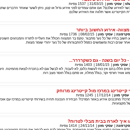
sh
|
עסקי מזון
|
31/03/15
|
1537
צפיות
שר לאירוע שלכם? אם אתם עומדים לפני אירוע גדול או קטן, ניתן לשער שאחד הדברים שת
ת הקייטרינג אשר תלווה את האירוע שלכם.
מצווה- אירוע החשוב ביותר
סקרפונה
|
עסקי מזון
|
08/02/15
|
1736
צפיות
ע חשוב בחייו של כל נער מתבגר. טקס בר המצווה הכולל את העלייה לתורה והמנהגים השונים 
אחר שנים רבות ומשמשים כסמל להתבגרותו של כל נער יהודי שומר מצוות.
 כל יום בשנה - גם כשקרררר...
עסקי מזון
|
18/01/15
|
1403
צפיות
מים הללו בהם אין כוח לעשות כלום, לא לעבוד, לא לבשל וגם לא בהכרח לצאת מהמיטה. הימ
מזג אוויר חורפי וקר, בגלל מחלה, או סתם בגלל חוסר מצב רוח.
קייטרינג במרכז מול קייטרינג מרוחק
עסקי מזון
|
17/12/14
|
1245
צפיות
רכז? מתכננים אירוע באזור המרכז? הבחירה הנכונה תהיה בשירותי קייטרינג במרכז עם אוכל 
ל מקצועיות.
ו איך לארח בבית מבלי לטרוח?
סקרפונה
|
עסקי מזון
|
24/11/14
|
1414
צפיות
 מגשי אירוח בסגנון אוכל שונה מהאחרת, וכל שנותר לכם הוא לבחור את חברת הקייטרינג 