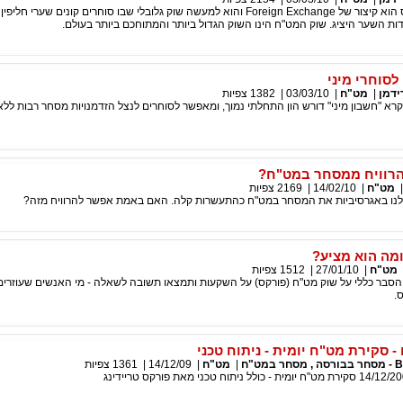
מהו פורקס? פורקס הוא קיצור של Foreign Exchange והוא למעשה שוק גלובלי שבו סוחרים קונים שערי 
דות השער היציג. שוק המט"ח הינו השוק הגדול ביותר והמתוחכם ביותר בעולם.
לסוחרי מיני
ידמן
|
מט"ח
|
03/03/10
|
1382
צפיות
א "חשבון מיני" דורש הון התחלתי נמוך, ומאפשר לסוחרים לנצל הזדמנויות מסחר רבות ללא 
רוויח ממסחר במט"ח?
מט"ח
|
14/02/10
|
2169
צפיות
לנו באגרסיביות את המסחר במט"ח כהתעשרות קלה. האם באמת אפשר להרוויח מזה?
ומה הוא מציע?
מט"ח
|
27/01/10
|
1512
צפיות
סבר כללי על שוק מט"ח (פורקס) על השקעות ותמצאו תשובה לשאלה - מי האנשים שעוזרים 
.
 סקירת מט"ח יומית - ניתוח טכני
במט"ח
|
מט"ח
|
14/12/09
|
1361
צפיות