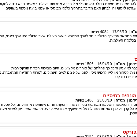
 להתחזקות מתמשכת בדולר האוסטרלי מול הרבה מטבעות בעולם. במאמר הבא ננסה לסקור
שגרמו לייסוף זה ולבחון האם מדובר בתהליך כלכלי מבוסס או שמא בועה נוספת בשווקים.
"ח
|
17/08/10
|
4084
צפיות
ושג המתאר את ערך הדולר ביחס לערך המטבע בשער העולם. שער הדולר הינו ערך דינמי, ה
בכלכלה העולמית.
ידמן
|
מט"ח
|
15/04/10
|
1506
צפיות
ר לא עניין זר כל כך ונחלתם של סוחרים מקצועיים. היום מציעות חברות פורקס רבות
יתן לסחור און ליין ולרכוש ניסיון לפני שקופצים למים העמוקים. למרות התודעה המתגברת, 
בינים בפורקס.
מונחים בסיסיים
ידמן
|
מט"ח
|
23/03/10
|
1486
צפיות
הסדר המאפשר השקעה משותפת בניירות ערך, והפקת רווחים משותפת מהחזקתם וכל עסקה 
נהל קרן. כל קרן נאמנות מנוהלת על פי תשקיף אותו היא קבעה מראש, אשר ניתן לשינוי מעת
קרן.
פורקס
ידמן
|
מט"ח
|
03/03/10
|
2154
צפיות