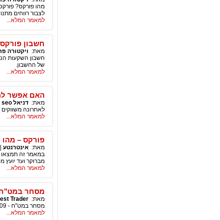
לצבור רווחים מתנו
למאמר המלא...
חשבון פורקס 
מאת:
ויקטורה פר
חשבון השקעות הנקר
של החשבון.
למאמר המלא...
האם אפשר לה
מאת:
דניאל seo
|
לאחרונה משווקים 
למאמר המלא...
פורקס – מהו 
מאת:
אינטרנטע
|
במאמר זה תמצאו ה
מברוקר ועד יועץ מס
למאמר המלא...
מסחר במט"ח -
מאת:
Best Trader - מסחר בבורסה , מסחר 
מסחר במט"ח - 14/12/2009 סקירת מט"ח יומית - כולל ניתוח טכני מאת פורקס טריידינג
למאמר המלא...