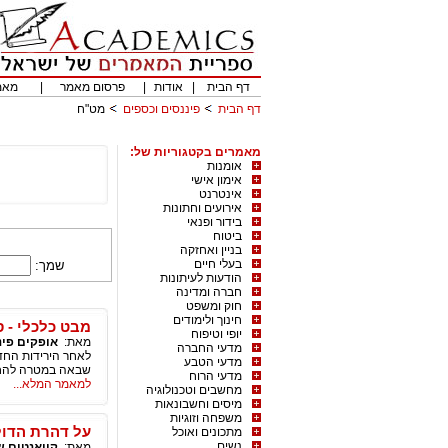
דף הבית
|
אודות
|
פרסום מאמר
|
מאמ
דף הבית
פיננסים וכספים
מט"ח
מאמרים בקטגוריות של:
אומנות
אימון אישי
אינטרנט
אירועים וחתונות
בידור ופנאי
ביטוח
בניין ואחזקה
בעלי חיים
שמך:
הודעות לעיתונות
חברה ומדינה
חוק ומשפט
חינוך ולימודים
מבט כלכלי - סקיר
יופי וטיפוח
מאת:
אופקים פינ
מדעי החברה
לאחר הירידות החדו
מדעי הטבע
שבאה במטרה להחלי
מדעי הרוח
למאמר המלא...
מחשבים וטכנולוגיה
מיסים וחשבונאות
משפחה וזוגיות
על דהרת הדולר
מתכונים ואוכל
נשים
מאת:
קוואנטום שו