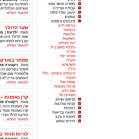
ספורט וכושר גופני
לאחרונה אנו עדים
עבודה וקריירה
הגורמים הכלכליים 
עיצוב ואדריכלות
למאמר המלא...
עסקים
פיננסים וכספים
בורסת ת"א
שער הדולר
בנקאות
מאת:
ילדונת
|
מט
הלוואות
שער הדולר הינו מ
השקעות
יום ביחס למתרחש 
יעוץ פנסיוני
למאמר המלא...
כלכלת משק בית
מט"ח
מסחר יומי
מסחר בפורקס
מעו"ף
משכנתא
מאת:
ויקטורה פר
נדל"ן
מסחר בפורקס זה כב
פיננסים וכספים - כללי
פלטפורת שוק שבה נ
פנסיה
האנשים עדיין לא מ
קופות גמל
למאמר המלא...
קרנות נאמנות
שוק ההון
תעודות סל
קרן נאמנות – 
פרסום ושיווק
מאת:
ויקטורה פר
קניות וצרכנות
קרן נאמנות הינה 
רוחניות
קרן נאמנות עומד מ
רפואה ובריאות
הודעה לכלל חברי ה
תחבורה ורכב
למאמר המלא...
תיירות ונופש
להיות סוחר ב
מאת:
ויקטורה פר