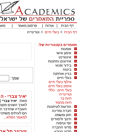
דף הבית
|
אודות
|
פרסום מאמר
|
מאמ
דף הבית
בעלי חיים
וטרינריה
מאמרים בקטגוריות של:
אומנות
אימון אישי
אינטרנט
אירועים וחתונות
בידור ופנאי
ביטוח
בניין ואחזקה
בעלי חיים
שמך:
אילוף בעלי חיים
אימוץ בעלי חיים
בעלי חיים - כללי
וטרינריה
יאיר צברי - ה
חיות בר
מאת:
יאיר צברי
|
חיות מחמד
לאורך השנים מקומו
הודעות לעיתונות
העובדה שהדבר הכי 
חברה ומדינה
הם לעיתים משתנים 
חוק ומשפט
למאמר המלא...
חינוך ולימודים
יופי וטיפוח
מדעי החברה
וטרינר תל אב
מדעי הטבע