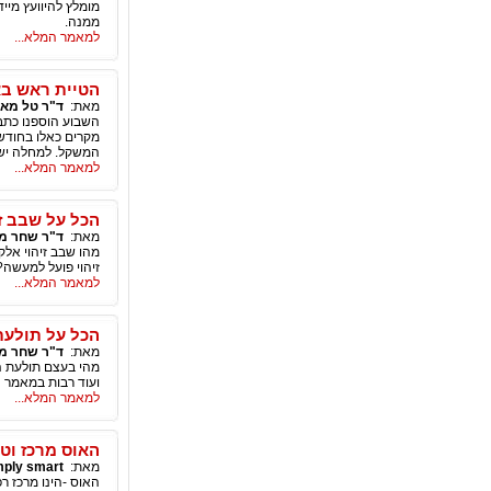
מומלץ להיוועץ מיי
ממנה.
למאמר המלא...
הטיית ראש בא
מאת:
ד"ר טל מאי
השבוע הוספנו כתב
מקרים כאלו בחודשי
המשקל. למחלה יש ט
למאמר המלא...
הכל על שבב ז
מאת:
ד"ר שחר מי
מהו שבב זיהוי אלק
זיהוי פועל למעשה?
למאמר המלא...
הכל על תולע
מאת:
ד"ר שחר מי
מהי בעצם תולעת ה
ועוד רבות במאמר ה
למאמר המלא...
האוס מרכז וטר
מאת:
mply smart
האוס -הינו מרכז ר