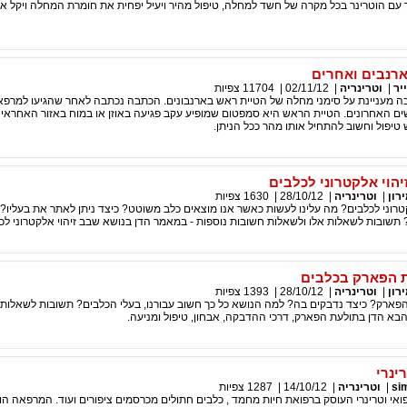
ד עם הוטרינר בכל מקרה של חשד למחלה, טיפול מהיר ויעיל יפחית את חומרת המחלה ויקל
רנבים ואחרים
יר
|
וטרינריה
|
02/11/12
|
11704
צפיות
ה מעניינת על סימני מחלה של הטיית ראש בארנבונים. הכתבה נכתבה לאחר שהגיעו למרפ
ם האחרונים. הטיית הראש היא סמפטום שמופיע עקב פגיעה באוזן או במוח באזור האחראי על
יפול וחשוב להתחיל אותו מהר ככל הניתן.
יהוי אלקטרוני לכלבים
רון
|
וטרינריה
|
28/10/12
|
1630
צפיות
טרוני לכלבים? מה עלינו לעשות כאשר אנו מוצאים כלב משוטט? כיצד ניתן לאתר את בעליו?
 תשובות לשאלות אלו ולשאלות חשובות נוספות - במאמר הדן בנושא שבב זיהוי אלקטרוני לכ
ת הפארק בכלבים
רון
|
וטרינריה
|
28/10/12
|
1393
צפיות
פארק? כיצד נדבקים בה? למה הנושא כל כך חשוב עבורנו, בעלי הכלבים? תשובות לשאלות 
בא הדן בתולעת הפארק, דרכי ההדבקה, אבחון, טיפול ומניעה.
ינרי
si
|
וטרינריה
|
14/10/12
|
1287
צפיות
פואי וטרינרי העוסק ברפואת חיות מחמד , כלבים חתולים מכרסמים ציפורים ועוד. המרפאה הו