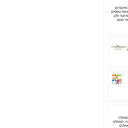
באינטרנט
חות נוספים
יבור ולכן
אי הטוב
המחלה
פה. המחלה
מחלה).