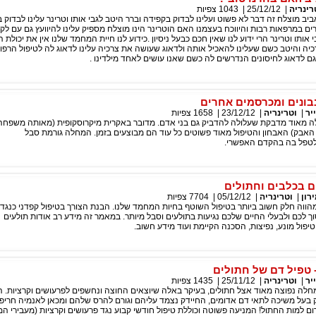
רינריה
|
25/12/12
|
1043
צפיות
ביב מוצלח זה דבר לא פשוט ועלינו לבדוק בקפידה וברר היטב לגבי אותו וטרינר עלינו לבדוק 
רים במרפאות רבות והיווכח בעצמנו האם הוטרינר הינו מוצלח מספיק עלינו להיוועץ גם עם לקו
 אותו וטרינר הרי ידוע לנו שאין חכם כבעל ניסיון .כידוע לנו חיית המחמד שלנו אין את יכולת הד
רכיה והיטב כשם שעלינו להאכיל אותה ולדאוג שעושה את צרכיה עלינו לדאוג לה לטיפול הרפו
גם לדאוג לחיסונים הנדרשים לה כשם שאנו עושים לאחד מילדינו .
ונים ומכרסמים אחרים
יר
|
וטרינריה
|
23/12/12
|
1658
צפיות
 מאוד מדבקת שעלולה להדביק גם בני אדם. מדובר באקרית מיקרוסקופית (מאותה משפחה
האבק) האבחון והטיפול מאוד פשוטים כל עוד הם מבוצעים בזמן. המחלה גורמת סבל
 לטפל בה בהקדם האפשרי.
ם בכלבים וחתולים
רון
|
וטרינריה
|
05/12/12
|
7704
צפיות
מהווה חלק חשוב ביותר בטיפול השוטף בחיות המחמד שלנו. הבנת הצורך בטיפול קפדני כנגד
ך לכם ולבעלי החיים שלכם נגיעות בתולעים וסבל מיותר. במאמר זה מידע רב אודות תולעים
טיפול מונע, נפיצות, הסכנה הקיימת ועוד מידע חשוב.
 טפיל דם של חתולים
יר
|
וטרינריה
|
25/11/12
|
1435
צפיות
חלה נפוצה מאוד אצל חתולים, בעיקר באלה שיוצאים החוצה ונחשפים לפרעושים וקרציות. 
דק בעל משיכה לתאי דם אדומים, החיידק נצמד עליהם וגורם להרס שלהם ומכאן לאנמיה חרי
ום למות החתול! המניעה פשוטה וכוללת טיפול חודשי קבוע נגד פרעושים וקרציות (מעבירי ה