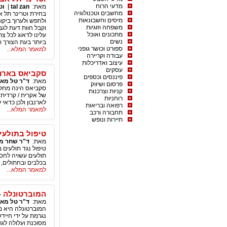
מדעי הרוח
מאת:
tal zan
|
וט
מחשבים וטכנולוגיה
בחירת וטרינר תל א
מיסים וחשבונאות
ולחפש ולערוך ביקו
משפחה וזוגיות
וקבל חוות דעת לגבי
מתכונים ואוכל
עלינו לדאוג לכל צ
נשים
ביותר בעת הצורך ו
ספורט וכושר גופני
למאמר המלא...
עבודה וקריירה
עיצוב ואדריכלות
עסקים
סקביאס בארנב
פיננסים וכספים
מאת:
ד"ר טל מאי
פרסום ושיווק
סקביאס הינה מחלה
קניות וצרכנות
של אקרית / קרדית 
רוחניות
לארנבון ולכן כדאי
רפואה ובריאות
למאמר המלא...
תחבורה ורכב
תיירות ונופש
טיפול בתולעי
מאת:
ד"ר שחר מי
טיפול נגד תולעים 
תולעים עשויה לחסו
בכלבים ובחתולים, 
למאמר המלא...
המוברטונלה -
מאת:
ד"ר טל מאי
המוברטונלה היא מ
נגרמת על ידי חיי
מסוכנת ועלולה לגר