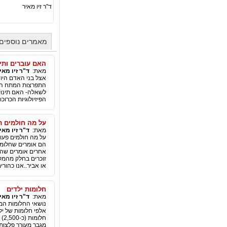
ד"ר זיו מאיר
מאמרים נוספים 
האם עוברים ותי
מאת:
ד"ר זיו מאי
אצל בני האדם היוד
התפרצות המתח האמ
לשאלה- האם תינוקו
הפיזיולוגיות הכרוכו
על מה חולמים תינוקות
מאת:
ד"ר זיו מאי
הם אומרים שחלומו
או אביר..אנו כהור
חלומות ילדים
מאת:
ד"ר זיו מאי
נושאי החלומות המעס
אלפי חלומות של יל
מגבר מעורר פלצות,