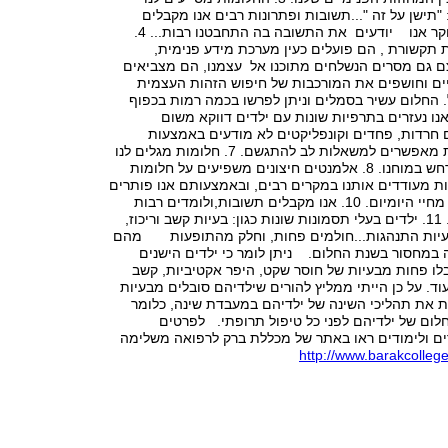
 "תישן על זה "...תשובות ופתרונות רבים אנו מקבלים
בשנת החלום, בבוקר אנו יודעים את התשובה בה התחבטנו רבות... 4.
 תקשורת , הם פועלים כעין מערכת מידע פנימית,
 גם מסרים הנשלחים מתוכנו אל עצמנו, הם מצביאים
ים וחושפים את המורכבות של חיפוש הזהות העצמית
 החלום עשיר בסמלים וניתן לפרשו בכמה רמות בכפוף
מת החולם. 5. אנו נעזרים בתרפיות שונות עם ילדים דווקא משום
 חרדות, פחדים וקונפליקטים לא מודעים באמצעות
החלום. 6. חלומות מאפשרים למשאלות לב להתגשם. 7. חלומות מגלים לנו
בתמונות מה מתרחש במוחנו. 8. אלמנטים חיצונים משפיעים על חלומות
. החלומות מעודדים אותנו במקרים רבים, ובאמצעותם אנו פותרים
קונפליקטים רבים מחיי היומיום. 10. אנו מקבלים תשובות,ולומדים רבות
באמצעות החלום. 11. ילדים בעלי תסמונות שונות כגון: בעיות קשב וריכוז,
עיות התנהגות...חולמים פחות, וחלק מהתופעות מהם
 במחסור בשנת החלום. ניתן לומר כי ילדים הישנים
לו פחות מבעיות של חוסר שקט, היפר אקטיביות, קשב
עוד. על כן הייתי ממליץ להורים שילדיהם סובלים מבעיות
ת את תהליכי השינה של ילדיהם במעבדת שינה, כלומר
לום של ילדיהם לפני כל טיפול תרופתי. לפרטים
רים ולימודים ראו באתר של מכללת ברק לרפואה משלימה
http://www.barakcolleg