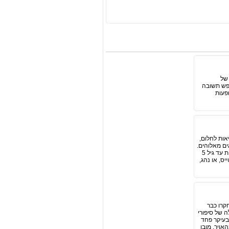
 של
פש תשובה
פעות
 מתקשים להפריד בין המציאות לחלום,
ם מאלוהים.
אחרים אומרים שהחלומות "באים מהאגדות" או שהם "תמונות בתוך הכרית שלי". ממחקרים שונים עולה כי פעוטות עד גיל 5
ם הוא היה טייס, או נהג,
חקרו כבר
ה של סיפורי
ברר כי 25% מהחלומות המפחידים של ילדים מתחת לגיל 8 הכילו בעיקר פחד
אויר, מובן