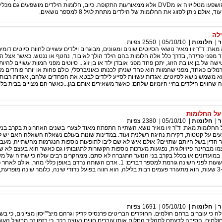
שבעבר ילדים לא הושפעו מטלויזיה או מDVD אלא ממאורעות התקופה. כיום, חלומות הילדים מושפעים ג
ולם ניתן לסווג את החלומות של הילדים מתחת לגיל 8 למספר נושאים.
ילה
ר
|
חלומות
|
05/10/10
|
2550
צפיות
 מאת: ד"ר זיו מאיר נושאי הסיוטים שונים ומגוונים, מבוגרים וילדים עשויים לחוות סיוטים דומי
ד מפני פרידה, בדרך כלל אלה חלומות בהם הילד הולך לאיבוד, נחטף או ננטש. כאשר אצל 
ישה של בן או בת הזוג, יתכן פחד מפני אובדן ילד או בן זוג... סיוטים מפני המוות עשויים להיו
ורמלים כאחד, מפני שהמוות הוא פחד שניתן לכנותו כאוניברסלי, כולם פחות או יותר פוחדים מ
וא משמש נושא לסיוטים. אגדות עשויות לסייע לילדים לבטא את הפחדים שלהם, אגדות רבו
חווים הילדים בחיי היומיום שלהם: כאשר משאירים אותם בגן...כאשר הם מצויים בבית בלוי
ל החלומות
ר
|
חלומות
|
05/10/10
|
2380
צפיות
חלומות מאת: ד"ר זיו מאיר נושא השתייה התפתח מאוד לצערי בשנים האחרונות בקרב בני 
עים על קטטות, דקירות נהיגה רשלנית ועוד. במדינות שונות בעולם נשאלה השאלה האם יש 
ר הדין בשל היותם שתויים? אולם איש לא שם ליבו לתופעות נוספות הנגרמות מהשתייה, מעב
 מבחינה פיזיולוגית, נפגעות מערכות נוספות הקשורות לתגובותיו גם כאשר הוא בעצם לא שתו
ם במועדונים או בכלל בקרב בני הנוער התגברה לא סתם. ממחקרים רבים עולה כי שתיה של מ
חריפים עד כשלוש שעות לפני השינה גורמת למספר דברים: 1. אדם השותה נרדם באופן כללי מהר, א
שינה קצר יחסית כ-3 שעות, הוא מתעורר פעמים רבות בלילה, הוא חווה בפועל נדודי שינה, כלומר שינה מופר
ר
|
חלומות
|
05/10/10
|
1691
צפיות
 כי עוברים ברחם חולמים. החוקרים הבריטים פרנסיס קריק וגרהם מיצ''''יסון מציינים, כי בש
חולמים. הסיבה לדעתם לתהליך החלום אותו עוברים חווים נעוצה בכך, כי בזמן זה מבשיל העו