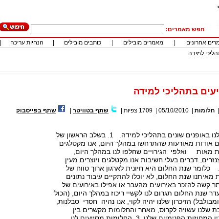
חפש מאמרים:
רים אחרונים
|
מאמרים מובילים
|
כותבים מובילים
|
הנחיות עריכה
|
הליכי למידה
עים בתהליכי למידה
חלומות
|
05/10/2010
|
1709
צפיות
|
שתף בטוויטר
|
שתף בפייסבוק
חלומות מסייעים לנו באופנים שונים בתהליכי למידה. 1. בשלב הראשון של
ים אודות מאורעות שהתרחשו במהלך היום, אנו מקטלגים
 מאות ואלפי הגירויים שחלפו לנו במהלך היום,
זרים, דברים בעלי חשיבות אנו מקטלגים ויוצרים מעין
לומר שנת החלום היא חיונית לארגון ארוך טווח של
ת מאיתנו שנת החלום, לא יוכלו להתקיים עיבוד נתונים
ותר קשה להזכר באירועים מהעבר או אפילו באירועים של
תמול. 2. היעדר שנת החלום תגרום לנו לקשיי ריכוז במהלך היום, (הכול
בולבל) הזיכרון שלנו יהיה לקוי, אנו נהיה חסרי סבלנות,
ת שלנו עשויה לקרוס, מאחר והחלומות מקשרים בין
העולם החיצוני לבין המחוזות הפנימיים שלנו. 3. החלומות מסייעים לנו