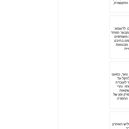
ם מכלי התקשורת,
ם. לדוגמא:
המבוגר הפחד
ת משותפים
מנו בהיבט
ת מבטאות
ית
נוער, כמעט
להקל על
ר לעובדה
י. והרי
שקאות
ולם לאחר פרק זמן של
עת, החסרה
ליש האחרון
בר