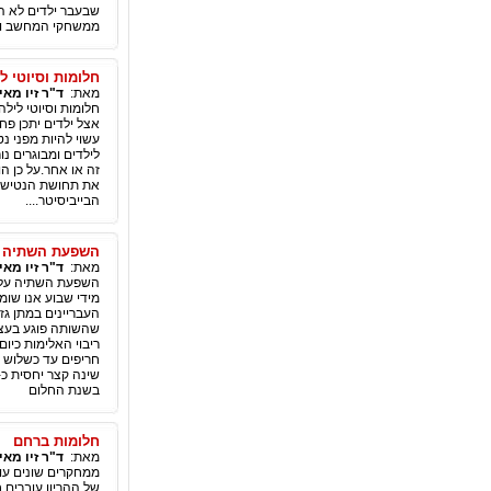
ממשחקי המחשב ועוד, א
חלומות וסיוטי ל
מאת:
ד"ר זיו מאי
חלומות וסיוטי לילה
אצל ילדים יתכן פח
עשוי להיות מפני נט
לילדים ומבוגרים נ
זה או אחר.על כן ה
את תחושת הנטישה ש
הבייביסיטר....
השפעת השתיה ע
מאת:
ד"ר זיו מאי
השפעת השתיה על ה
מידי שבוע אנו שומ
העבריינים במתן גז
שהשותה פוגע בעצמו
ריבוי האלימות כיו
בשנת החלום
חלומות ברחם
מאת:
ד"ר זיו מאי
ממחקרים שונים עולה
של ההריון עוברים 