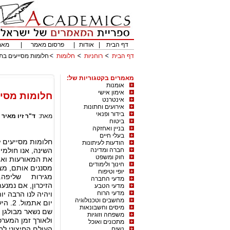
דף הבית
|
אודות
|
פרסום מאמר
|
מאמ
דף הבית
רוחניות
חלומות
חלומות מסייעים בת
מאמרים בקטגוריות של:
אומנות
אימון אישי
חלומות מסיי
אינטרנט
אירועים וחתונות
בידור ופנאי
מאת:
ד"ר זיו מאיר
|
ביטוח
בניין ואחזקה
בעלי חיים
הודעות לעיתונות
חברה ומדינה
השינה, אנו חולמ
חוק ומשפט
את המאורעות ואת
חינוך ולימודים
מסננים אותם, מצנ
יופי וטיפוח
מגירות שליפה. כ
מדעי החברה
הזיכרון, אם נמנע
מדעי הטבע
מדעי הרוח
ויהיה לנו הרבה י
מחשבים וטכנולוגיה
יום א
מיסים וחשבונאות
שם נשאר מבולגן ומ
משפחה וזוגיות
ולאורך זמן המערכ
מתכונים ואוכל
נשים