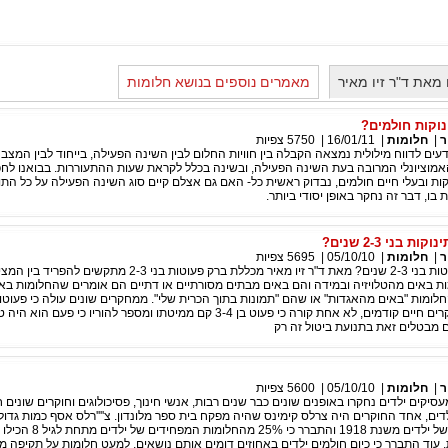
מאת ד"ר זיו מאיר
מאמרים נוספים בנושא חלומות
נוקות חולמים?
ר
|
חלומות
|
16/01/11
|
5750
צפיות
עים לדווח מילולית נמצאה הקבלה בין חוויות החלום לבין השינה הפעילה, בייחוד לבין המצב
וציונלי המרובה בעת השינה הפעילה, ובשינה בכלל לקראת שעות ההתעוררות. בבואנו לח
ת ובעלי חיים חולמים, נבדוק ראשית כל- האם גם אצלם קיים סוג השינה הפעילה על כל התו
ת בו, דבר זה נחקר באופן יסודי ביותר.
 בני 2-3 שנים?
ר
|
חלומות
|
05/10/10
|
5695
צפיות
על מה חולמים פעוטות בני 2-3 שנים? מאת ד"ר זיו מאיר מכללת ברק פעוטות בני 2-3
ת באים מהטלויזיה ובמידה והם באים מבתים מסורתיים או דתיים הם אומרים שהחלומות באי
זוכרים בחלק מהמקרים חיים קודמים, לא אחת קורה כי פעוט בן 3-4 קם ממיטתו ומספר להוריו כי פע
ים מבטלים זאת בתנועת ביטול זה רק
ר
|
חלומות
|
05/10/10
|
5600
צפיות
יקים ילדים נחקרו באופנים שונים כבר שנים רבות, אנשי חינוך, פסיכולוגים וחוקרים שונים 
דים, אחד החוקרים היה צרלס קימינס שהיה מפקח בית ספר מלונדון. צ''''רלס אסף כמות גדול
חלומות (כ-2,500) של ילדים משנת 1918 והת
 עוד התברר כי כיום חולמים ילדים באחוזים דומים אותם נושאים, למעט חלומות על תקיפה מה