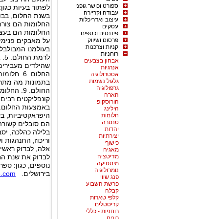
ספורט וכושר גופני
לפתור בעיות כגון:
עבודה וקריירה
עיצוב ואדריכלות
החלומות הם צורת
עסקים
החלומות הם בעצם
פיננסים וכספים
פרסום ושיווק
על מאבקים פנימי
קניות וצרכנות
בעולמנו המבולבל.
רוחניות
לר
אבחון בצבעים
שהילדים מעבירים
אנרגיות
אסטרולוגיה
גלגול נשמות
גרפולוגיה
החולם. 9
הארה
הורוסקופ
הילינג
היפראקטיביות, ב
חלומות
טנטרה
הם סובלים קשורה
יהדות
בלילה כהלכה, יסב
יצירתיות
וריכוז, התנהגות ו
כישוף
אלה, לבדוק ראשי
מאגיה
מדיטציה
לבדוק את שנת הח
מיסטיקה
נוספים, כגון: ספ
נומרולוגיה
בירושלים.
e.com
פנג שווי
פרשת השבוע
קבלה
קלפי טארות
קריסטלים
רוחניות - כללי
רונים