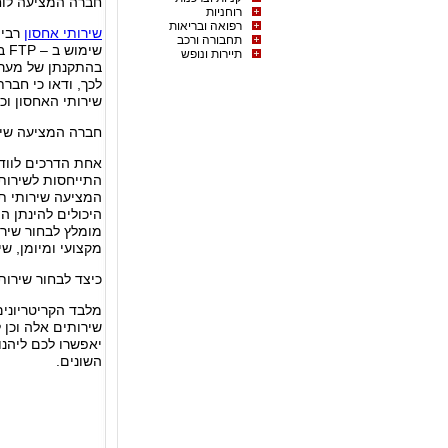
חברה המציעה לו
רוחניות
רפואה ובריאות
שירותי אחסון
תחבורה ורכב
שי
תיירות ונופש
בהתקנתן של מערכו
שירותי האחסון וכ
חברה המציעה שירו
אחת הדרכים לווד
התייחסות לשירות
המציעה שירותי תמ
היכולים להינתן ה
מומלץ לבחור שיר
מקצועי ומיומן, ש
כיצד לבחור שירותי
מלבד הקריטריונים
שירותים אלה וכן 
יאפשרו לכם ליהנו
השונים.