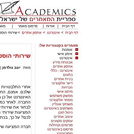
דף הבית
|
אודות
|
פרסום מאמר
|
מאמ
דף הבית
אינטרנט
אחסון אתרים
שירותי הוסט
מאמרים בקטגוריות של:
אומנות
אימון אישי
שירותי הוסט
אינטרנט
אבטחת מידע
אחסון אתרים
מאת:
יוגב גולדמן
|
אינטרנט - כללי
בלוגים
בניית אתרים
דיוור אלקטרוני
אחרי התלבטויות 
הכרויות
מיתוג אישי
שלכם. אמנם, החב
ממשק משתמש
האינטרנט ועל כן 
מסחר אלקטרוני
החברה. לאחר כמה
משחקי אונליין
משחקים באינטרנט
המציעות שירותי 
ניהול תוכן
עיצוב אתרים
לכם? על כך, בכת
עסקים מקוונים
פורומים וקהילות
חברה המציעה שירותי hosting המתאימים לצרכי אתר 
פרסום באינטרנט
קופירייטינג