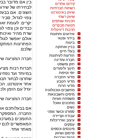
בין אם מדובר בבל
קידום אתרים
לבחירתו של שירות
רשתות חברתיות
השונים. אם בבעלו
שיווק באינטרנט
שיווק רשתי
צפוי לגדול, סביר
תכניות שותפים
יקרים. לעומת זא
תנועת מבקרים
כבדים וכן צפוי ל
תרבות דיגיטלית
שרת מהיר ואיכותי
אירועים וחתונות
בידור ופנאי
אולם יאפשר לגולש
ביטוח
הפתרונות המתקדמ
בניין ואחזקה
שלכם.
בעלי חיים
הודעות לעיתונות
חברה המציעה שירותי Hosting המציעים נפח 
חברה ומדינה
חוק ומשפט
חברות רבות מציעו
חינוך ולימודים
יופי וטיפוח
במיוחד ועד נפחים
מדעי החברה
שתרצו לבחור חבר
מדעי הטבע
אתר אינטרנט, הכול
מדעי הרוח
יגדל עם הזמן ולכ
מחשבים וטכנולוגיה
מיסים וחשבונאות
חברה המציעה שירו
משפחה וזוגיות
מתכונים ואוכל
נשים
אם בבעלותכם אתר 
ספורט וכושר גופני
החברה, המספקת ל
עבודה וקריירה
התומכים במערכות 
עיצוב ואדריכלות
המאפשרים לכם לה
עסקים
פיננסים וכספים
מאתר אחד.
פרסום ושיווק
קניות וצרכנות