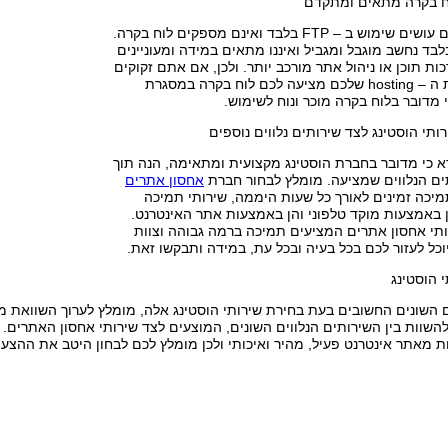
ח בקרה מתאים ומתקדם
רבים עושים שימוש ב – FTP בלבד ואינם מספקים לוח בקרה.
מוש ב – FTP בלבד נחשב מוגבל ומגביל ואיננו מתאים במידה ומעוניינים
ת תוכן או ניהול אתר מורכב יותר. ולכן, אם אתם זקוקים
לכך, ודאו כי חברת ה – hosting שלכם מציעה לכם לוח בקרה במסגרת
י מדובר בלוח בקרה מוכר ונוח לשימוש.
תי הוסטינג לצד שירותים נלווים נוספים
א כי מדובר בחברת הוסטינג מקצועית ומתאימה, הנה תוך
ים הנלווים שמציעה. מומלץ לבחור חברת
אחסון אתרים
יכה זמינים לאורך כל שעות היממה, שירותי תמיכה
ן באמצעות מוקד טלפוני והן באמצעות אתר האינטרנט.
ותי אחסון אתרים המציעים תמיכה ברמה גבוהה וצוות
יוכל לעזור לכם בכל בעיה ובכל עת, במידה ותבקשו זאת.
 הוסטינג
 השונים החשובים בעת בחירת שירותי הוסטינג אלה, מומלץ לערוך השוואת מ
להשוות בין השירותים הנלווים השונים, המוצעים לצד שירותי אחסון האתרים. 
ת מאתר אינטרנט פעיל, מהיר ואיכותי ולכן מומלץ לכם לבחון היטב את ההצעו