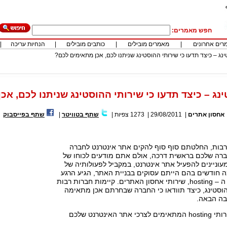
חפש מאמרים:
רים אחרונים
|
מאמרים מובילים
|
כותבים מובילים
|
הנחיות עריכה
|
ינג – כיצד תדעו כי שירותי ההוסטינג שניתנו לכם, אכן מתאימים לכם?
ינג – כיצד תדעו כי שירותי ההוסטינג שניתנו לכם, א
אחסון אתרים
|
29/08/2011
|
1273
צפיות
|
שתף בטוויטר
|
שתף בפייסבוק
רבות, החלטתם סוף סוף להקים אתר אינטרנט לחברה
רה שלכם בראשית דרכה, אולם אתם מודעים לכוחו של
מעוניינים להפעיל אתר אינטרנט, במקביל לפעולותיה של
 חודשים בהם הייתם עסוקים בבניית האתר, הגיע הרגע
לבחור את שירותי ה – hosting, שירותי אחסון האתרים. קיימות חברות רבות
הוסטינג, כיצד תוודאו כי החברה שבחרתם אכן מתאימה
בה הבאה.
האינטרנט שלכם