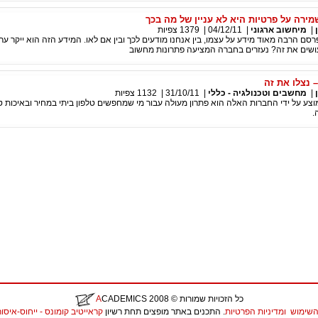
מירה על פרטיות היא לא עניין של מה בכך
|
מיחשוב ארגוני
|
04/12/11
|
1379
צפיות
סם הרבה מאוד מידע על עצמו, בין אנחנו מודעים לכך ובין אם לאו. המידע הזה הוא ייקר ערך 
עושים את זה? נעזרים בחברה המציעה פתרונות מחשוב
– נצלו את זה
|
מחשבים וטכנולגיה - כללי
|
31/10/11
|
1132
צפיות
מוצע על ידי החברות האלה הוא פתרון מעולה עבור מי שמחפשים טלפון ביתי במחיר ובאיכות טו
.
כל הזכויות שמורות
© 2008
CADEMICS
A
השימוש
ומדיניות הפרטיות
. התכנים באתר מופצים תחת רשיון
קראייטיב קומונס - ייחוס-איסור יצירות נ