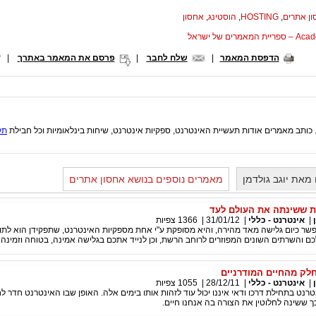
ן אתרים
,
HOSTING
,
הוסטינג
,
אחסון
המאמרים של ישראל
הדפסת המאמר
|
שלח לחבר
|
פרסם את המאמר באתרך
|
. כותב מאמרים אודות תעשיית האינטרנט, ספקיות אינטרנט, שיחות בינלאומיות וכל חבילת
תק
מאת יוגב גולדמן
מאמרים נוספים בנושא אחסון אתרים
ת ששינתה את העולם לעד
|
אינטרנט - כללי
|
31/01/12
|
1366
צפיות
ר כיום גלישה מאד מהירה, והיא מסופקת ע"י אחת מספקיות האינטרנט, שתפקידן הוא לתווך
 והשרתים השונים המפוזרים לרוחב הרשת, וכן לנייד אתכם בגלישה אמינה, בטוחה וזמינה.
לק מהחיים המודרניים
|
אינטרנט - כללי
|
28/12/11
|
1055
צפיות
רנט בתחילת דרכו ודאי איננו יכול עוד לזהות אותו בימים אלה. האופן שבו האינטרנט חדר לחי
ך ששינה לחלוטין את הצורה בה אנחנו חיים.