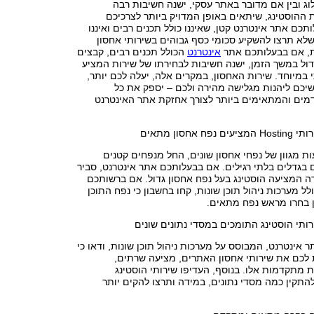
וג ובין אם מדובר באתר עסקי, ישנה חשיבות רבה
 ההוסטינג, שיתאים באופן המדויק ביותר לצרכיכם
תכם אתר אינטרנט קטן, שאיננו כולל תכנים רבים ואיננו
 שלא תרצו להשקיע סכומי כסף גבוהים בשירותי אחסון
ת, אם בבעלותכם אתר
אינטרנט
הכולל תכנים רבים, קבצים
גדול במשך הזמן, ישנה חשיבות לבחירתו של שירות המציע
 במיוחד. שירות האחסון, במקרים אלה, יעלה לכם יותר,
יכם ליהנות מגלישה מהירה ולכם – יספק את כל
ים והמתאימים ביותר לצורך אחזקת אתר האינטרנט
אחסון מתאים
ת מגוון של נפחי אחסון שונים, החל מנפחים קטנים
 בגדלים בלתי רגילים. אם בבעלותכם אתר אינטרנט, סביר
ה המציעה הוסטינג בעל נפח אחסון גדול. אם ברשותכם
ל מערכות ניהול תוכן שונות, קחו בחשבון כי נפח התוכן
ן בחרו מראש נפח מתאים.
תי הוסטינג התומכים במסדי נתונים שונים
אינטרנט, המבוסס על מערכות ניהול תוכן שונות, ודאו כי
כם את שירותי אחסון האתרים, מציעה שרתים,
מתקדמות אלו. בנוסף, העדיפו שירותי הוסטינג
תקין כמה מסדי נתונים, במידה ותרצו להקים יותר