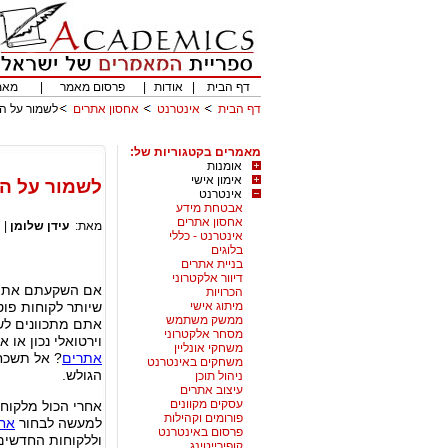
דף הבית
|
אודות
|
פרסום מאמר
|
מאמ
דף הבית
אינטרנט
אחסון אתרים
לשמור על ה
מאמרים בקטגוריות של:
אומנות
אימון אישי
לשמור על הק
אינטרנט
אבטחת מידע
אחסון אתרים
מאת:
עידן שלומן
|
אינטרנט - כללי
בלוגים
בניית אתרים
דיוור אלקטרוני
אם השקעתם את ר
הכרויות
מיתוג אישי
שיותר לקוחות פוט
ממשק משתמש
אתם מתכוונים לש
מסחר אלקטרוני
וירטואלי נכון או
משחקי אונליין
אתרים
? אל תשכח
משחקים באינטרנט
הגולש.
ניהול תוכן
עיצוב אתרים
עסקים מקוונים
אחרי הכול מלקוח פ
פורומים וקהילות
למעשה לבחור
אחס
פרסום באינטרנט
וללקוחות החדשים
קופירייטינג