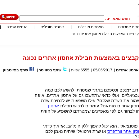
חפש מאמרים:
רים אחרונים
|
מאמרים מובילים
|
כותבים מובילים
|
הנחיות עריכה
|
קבצים באמצעות חבילת אחסון אתרים נכונה
בצים באמצעות חבילת אחסון אתרים נכונה
אחסון אתרים
|
05/06/2017
|
6555
צפיות
|
שתף בטוויטר
|
שתף בפייסבוק
וב זמנכם וכספכם באתר שמטרתו להשיג לכם כמה
נציאליים, אולי כדאי שתחשבו גם על אחסון אתרים. איפה
מור את השרת שלכם? אילו השפעות יש לבחירת שרת
 אחסון אתרים מותאם? עומדים לרכוש חבילת
אחסון
ו לבחור גם לפי מאפיינים שמטרתם להשפיע על חווית
וטנציאלי, הוא יכול להפוך ללקוח נלהב. אז איך כדאי
ון אתר וורדפרס
או שרת וירטואלי שיהיה נאמן לכם
?