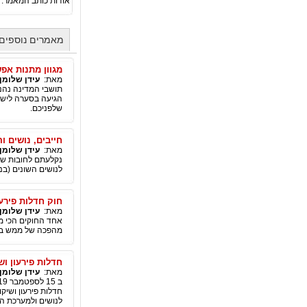
אודות כותב המאמר:
מאמרים נוספים 
מגוון מתנות אפ
מאת:
עידן שלומן
תושבי המדינה נהנ
הגיעה בסערה לישר
שלפניכם.
חייבים, נושים ו
מאת:
עידן שלומן
נקלעתם לחובות שלא
לנושים השונים (בנ
חוק חדלות פירע
מאת:
עידן שלומן
מהפכה של ממש בנק
חדלות פירעון ו
מאת:
עידן שלומן
חדלות פירעון ושיק
לנושים ולמערכת ה