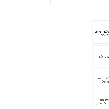
ולם הצילום
במאמר
ות הללו
אחד החוקים הכי משמעותיים מבחינה פיננסית עבור בעלי עסקים רבים (אך גם שכירים או מובטלים) נחקק ב 2019 והביא
 רגל.
ר על חוק
 לחייבים,