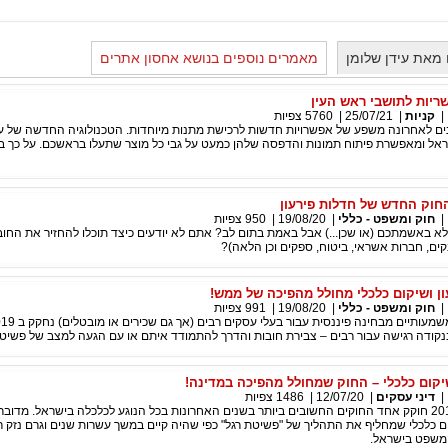
מאת עידן שלומן
מאמרים נוספים בנושא אחסון אתרים
שריות לתושבי ראש העין
|
קניות
|
25/07/21
|
5760
צפיות
ים לאחרונה משפע של אפשרויות חדשות לרכישת מתנות מיוחדות. הטכנולוגיה החדשה של ע
אל ומאפשרת פיתוח תמונות והדפסה שלהן כמעט על גבי כל מוצר שתעלו בראשכם. על כך 
החוק החדש של חדלות פירעון
|
חוק ומשפט - כללי
|
19/08/20
|
950
צפיות
 באשמתכם (או שכן...) אבל באמת בתום לב? אתם לא יודעים כיצד תוכלו להחזיר את החוב
קים, חברות אשראי, ביטוח, ספקים וכן הלאה)?
ון ושיקום כלכלי מחולל מהפיכה של ממש!
|
חוק ומשפט - כללי
|
19/08/20
|
991
צפיות
ודה רגישה עבור רבים – צבירת חובות והדרך להתמודד איתם או עם הגעה למצב של פשיטת
שיקום כלכלי – החוק שמחולל מהפיכה במדינה!
|
דיני עסקים
|
12/07/20
|
1486
צפיות
ב 15 לספטמבר 2019 חוקק אחד החוקים החשובים ביותר בשנים האחרונות בכל הנוגע לכלכלה בישראל. מדוב
ום כלכלי שמחליף את התהליך של "פשיטת רגל" כפי שהיה קיים במשך עשרות שנים וגרם נזק רב
משפט בישראל.