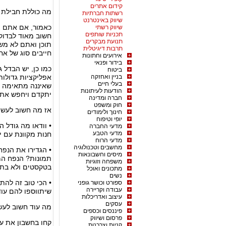
קידום אתרים
מה כוללת חבילת 
רשתות חברתיות
שיווק באינטרנט
כאמור, אם אתם צר
שיווק רשתי
תכניות שותפים
חשוב מאוד לבדוק
תנועת מבקרים
תוכן ואתם לא מש
תרבות דיגיטלית
חייבים סוג של אחס
אירועים וחתונות
בידור ופנאי
כמו כן, יש הבדל 
ביטוח
בניין ואחזקה
אפליקציות גדולות
בעלי חיים
שאיננה מתאימה ל
הודעות לעיתונות
יתקדם ויחפש את
חברה ומדינה
חוק ומשפט
אז מה חשוב לעשו
חינוך ולימודים
יופי וטיפוח
• וודאו מה גודל 
מדעי החברה
מדעי הטבע
חנות מקוונת עם י
מדעי הרוח
מחשבים וטכנולוגיה
• הגדירו את הנפח
מיסים וחשבונאות
תמונות? הנפח המ
משפחה וזוגיות
בטקסטים ולא בתמ
מתכונים ואוכל
נשים
• הכי טוב זה לה
ספורט וכושר גופני
עבודה וקריירה
שיתווספו להם עו
עיצוב ואדריכלות
עסקים
מה עוד חשוב לעש
פיננסים וכספים
פרסום ושיווק
קחו בחשבון את ענ
קניות וצרכנות