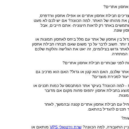
אחסון אתרים?
יכים חבילת אחסון אתרים או אפילו אחסון וורדפרס,
 את מהותו של האתר. למה הכוונה? אם יש לכם לא מעט
תמשים באתר רק לראות חיצונית- אתם חייבים, אבל
ון שונה.
גדול בין אחסון של אתר עם מלל ביחס לאחסון תמונות או
 יותר. חשוב לדבר על כך משום שאם תבחרו חבילת אחסון
אתר גדוש בצילומים, זה יאט את הגלישה והלקוח שלכם
 המתחרה.
ת לפני שבוחרים חבילת אחסון אתרים?
האתר שלכם, האם הוא קטן או גדול? האם הוא מרכיב גם
יעוד למכירת מוצרים?
 - למה הכוונה? בעיקר אתר המתבסס על כמות תכנים או
וצע בחבילת אחסון יתפוס פחות מקום אם מדובר
ונות.
תחיל עם חבילת אחסון אתרים קטנה ובהמשך, לאחר
ד תכנים להגדיל בהתאם.
ות?
יין התעבורה, למה הכוונה?
שרת וירטואלי VPS
מותאם או