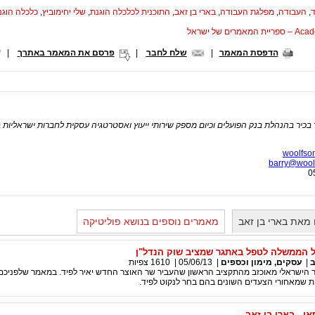
ד
,
העבודה
,
מפלגת העבודה
,
בארי בן זאב
,
התוכנית לכלכלה הוגנת
,
שלי יחימוביץ
,
כלכלה הוגנ
המאמרים של ישראל
הדפסת המאמר
|
שלח לחבר
|
פרסם את המאמר באתרך
|
 בכיר בהנהלת בנק הפועלים וכיום מספק שירותי ייעוץ ואסטרטגיה עסקית לחברות ישראליות ב
woolfso
barry@wool
מאת בארי בן זאב
מאמרים נוספים בנושא פוליטיקה
על הממשלה לטפל באתגר שמציב שוק הנדל"ן
ב
|
עסקים, מימון וכספים
|
05/06/13
|
1610
צפיות
ור הישראלי מאוכזב מהתקציב הראשון שהעביר שר האוצר החדש יאיר לפיד. במאמר שלפניכ
שמאחורי הצעדים השונים בהם בחר לנקוט לפיד.
י - בארי בן זאב