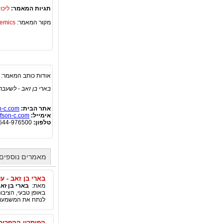
תגיות המאמר:
ליכו
מקור המאמר:
Academics – ספריית 
אודות כותב המאמר:
בארי בן זאב - לשעבר
אתר הבית:
n-c.com
אימייל:
fson-c.com
טלפון:
0544-976500
מאמרים נוספים 
בארי בן זאב - 
מאת:
בארי בן זא
באופן טבעי, הציב
לנתח את המשמעות 
הפיתרון הקפריסא