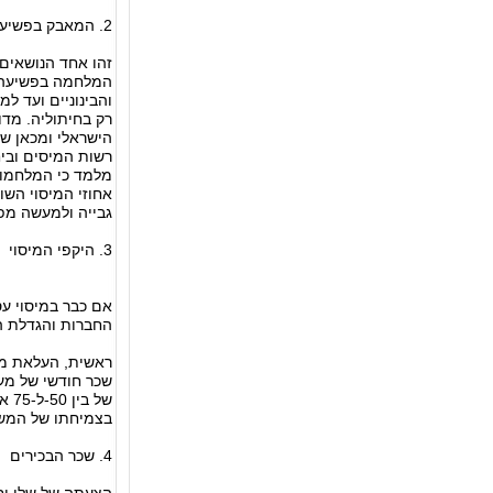
2. המאבק בפשיעה הכלכלית ובהון השחור
זהו אחד הנושאים 
המלחמה בפשיעה 
והבינוניים ועד ל
רק בחיתוליה. מד
הישראלי ומכאן ש
רשות המיסים וביח
מלמד כי המלחמות
אחוזי המיסוי השו
גבייה ולמעשה מפ
3. היקפי המיסוי
אם כבר במיסוי ע
החברות והגדלת היקפי המיסוי על שכר של מעל 0
ראשית, העלאת מס
בצמיחתו של המש
4. שכר הבכירים