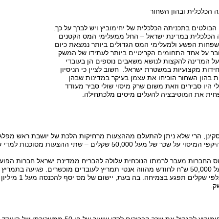
הבולטים בתכניתה הכלכלית של יחימוביץ ויש לברך על כך.
הכלכלית במדינת ישראל – החל ממעלימי המס הקטנים
משפחות הפשע ולמעלימי המס הגדולים ביותר נמצאת כיום
ובר על אחד התחומים הקריטיים ביותר לעתידו של המשק
על המדינה להקצות לנושא משאבים נוספים הן בעובדי
ידות מקצועיות במשטרת ישראל. חשוב לציין כי הניסיון
 בהון השחור הוכיחו את עצמן בעיקר במדינות שבהן
לי היו סבירים וזאת משום שרק מיסוי שולי סביר מעודד
חית את המוטיבציה להעלים מיסים מלכתחילה.
סקינן, הרי שלא ניתן להתעלם מההצעות מרחיקות הלכת של יושבת ראש מפלג
50,00 שקלים – שתי ההצעות מסוכנות למדי שאף עלולות לפגוע בצמיחתו של המשק.
 החברות מעבר לרמתו הנוכחית עלולה להבריח ממדינת ישראל חברות הפועלו
שכר חודשי של מעל 50,000 ש"ח לחודש מהווה אנטי תמריץ לעובדים מוכשרים. פגיע
של בין 50-ל-75 אל
ק.