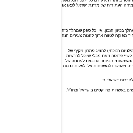
 לכדי שיעור של פי 50 ממשכורתו של העובד הזוטר ביותר היא קודם כל ולפני הכל נושא
צמיחה העתידית של מדינת ישראל לכאו או
ך בכיוון הנכון. אין כל ספק שמהלך כזה
ר מפוקח לטווח ארוך לזוגות צעירים הנה
ניום הנוכחי) להציג פתרון מקיף של
שיי פרנסה וזאת מבלי שיוכל להרשות
 והמשמעותית ביותר הרובצת לפתחה של
ים ויאפשרו למשפחות אלו לעלות ברמת
לחברות ישראליות
שים בעשרות פרויקטים בישראל ובחו"ל.