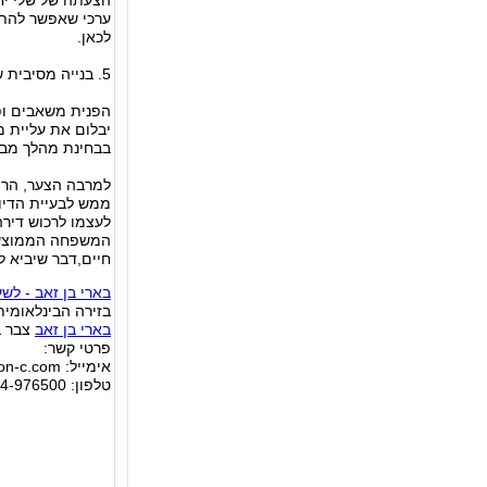
ערכי שאפשר להתנג
לכאן.
5. בנייה מסיבית של דיור ציבורי
הפנית משאבים ופת
יבלום את עליית מ
בבחינת מהלך מבו
למרבה הצער, הרי 
ממש לבעיית הדיו
לעצמו לרכוש דירה
המשפחה הממוצעת 
חיים,דבר שיביא ל
בארי בן זאב - לש
בזירה הבינלאומית
בארי בן זאב
צבר ב
פרטי קשר:
אימייל:
on-c.com
טלפון: 0544-976500