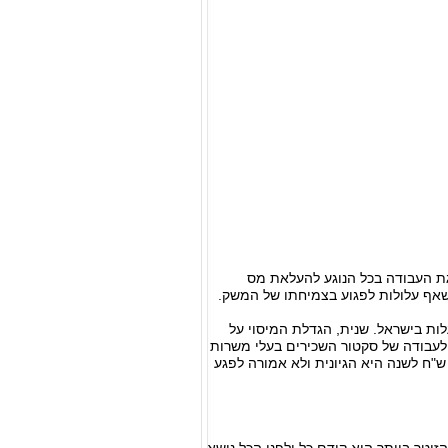
ת העבודה בכל הנוגע להעלאת מס
ת בישראל. שנית, הגדלת המיסוי על
ה בתמריץ לעבודה של סקטור השכירים בעלי משרות
פי שקלים תפגע בצמיחה. בה בעת, יישום של מס יסף להכנסה מעל 1 מיליון ש"ח לשנה היא הגיונית ולא אמורה לפגע