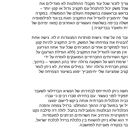
ריך לזכור שכל עוד מקבלי ההחלטות לא מגדילים את
 שכל משק יכול להתנהל עם תקציב גדול או קטן יותר –
 בראש ובראשונה בהשקפת העולם של הממשלה. במקרה
לי יחימוביץ להגדיל את התקציב וזאת בניגוד לפילוסופיה
משלה בכיפה בשלושת העשורים האחרונים (מאז ימיהם של
ת ותאצ'ר בבריטניה.)
ובר פה על שתי גישות סותרות המנוגדות זו לזו. גישה אחת
הבטיח את צמיחתו של המשק, חייב התקציב להיות קטן
ניגוד למחקרים אחרים המוכיחים שכל עוד אחוז הגירעון
אין מניעה להגדיל את התקציב (ללא הגדלת הגרעון) על
יקף השירותים החברתיים המוענקים לאזרח על ידי
 שימת דגש על השקעה גדולה יותר בהון האנושי – בחינוך,
חון חברתית גדולה יותר. במילים אחרות, לא ניתן לומר
קציב שמציעה שלי יחימוביץ' יפגע בשיעור הצמיחה של
שה ניתן להתייחס לבחירתו של הנשיא הברזילאי לשעבר
פקיד לפני כעשור. עם בחירתו סברו רבים כי עברו
כנית הכלכלית-חברתית אותה ביקש ליישם יפגעו
ל אך בפועל קרה ההפך המוחלט: ברזיל צמחה והפכה
לכליות הבולטות והמובילות בתבל. לולה דה סילבה נקט
-דמוקרטית והרחיב את השרותים הניתנים למעמדות
ר הוא שלא ניתן להשוות בין כלכלת ברזיל לכלכת ישראל,
ובר בנקודה מעניינת למחשבה.