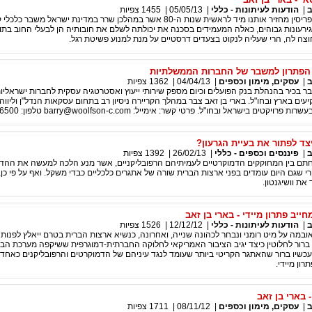
ב
|
הודעות לעיתונות - כללי
|
05/05/13
|
1455
צפיות
המשבר הנוכחי בקפריסין מחזיר אותנו מיד לראשית שנות ה-80 אשר במהלכן שרר במדינת ישראל משבר כ
ירעונות גבוהים, כאלה המעמידים בסכנה את יכולתה לשלם את חובותיה הן לבעלי החוב בתו
וצה לה, הרי שעליה לנקוט בצעדים דרסטיים על מנת למנוע פשיטת רגל.
 הפתרון למשבר של החברות הממשלתיות
ב
|
עסקים, מימון וכספים
|
04/04/13
|
1362
צפיות
בר בכיר בהנהלת בנק הפועלים וכיום מספק שירותי ייעוץ ואסטרטגיה עסקית לחברות ישראליות
ים בארץ ובחו"ל. בארי בן זאב צבר במהלך הקריירה ניסיון רב בתחום עסקאות הנדל"ן וליווה 
עשרות פרויקטים בישראל ובחו"ל. פרטי קשר: אימייל:
barry@woolfson-c.com
טלפון: 0544-976500
יצד לפתור את בעיית הגרעון?
ב
|
פיננסים וכספים - כללי
|
26/02/13
|
1392
צפיות
ם בין המחוקקים הדמוקרטיים לעמיתיהם הרפובליקניים, אשר מנע הלכה למעשה את ההד
י שגם היום עומדים בפני ארצות הברית שורה של אתגרים כלכליים כבדי משקל. ואף על פי כן, 
את וושיגנטון.
ייב פתרון מיידי - בארי בן זאב
ב
|
הודעות לעיתונות - כללי
|
12/12/12
|
1526
צפיות
ובמה על מיט רומני ונבחר לכהונה שנייה, ואחרונה, כנשיא ארצות הברית בטרם ייאלץ לפנות
 2017. טרם ברור לחלוטין כיצד יגיב הציבור האמריקאי לחלוקה החברתית-דמוגרפית ששיקפה מערכת הב
כשיו ברור שהאתגר הקריטי ביותר שעומד לנגד עיניהם של הדמוקרטים והרפובליקנים כאחד 
ון מיידי.
 בארי בן זאב
ב
|
עסקים, מימון וכספים
|
08/11/12
|
1711
צפיות