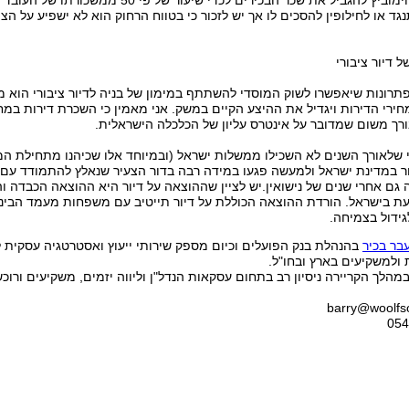
הצעתה של שלי יחימוביץ להגביל את שכר הבכירים
ד או לחילופין להסכים לו אך יש לזכור כי בטווח הרחוק הוא לא ישפיע על ה
רונות שיאפשרו לשוק המוסדי להשתתף במימון של בניה לדיור ציבורי הוא מהל
חירי הדירות ויגדיל את ההיצע הקיים במשק. אני מאמין כי השכרת דירות במחי
רך משום שמדובר על אינטרס עליון של הכלכלה הישראלית.
שלאורך השנים לא השכילו ממשלות ישראל (ובמיוחד אלו שכיהנו מתחילת המיל
ר במדינת ישראל ולמעשה פגעו במידה רבה בדור הצעיר שנאלץ להתמודד עם ק
 גם אחרי שנים של נישואין.יש לציין שההוצאה על דיור היא ההוצאה הכבדה
בישראל. הורדת ההוצאה הכוללת על דיור תייטיב עם משפחות מעמד הביני
גידול בצמיחה.
עבר בכיר
בהנהלת בנק הפועלים וכיום מספק שירותי ייעוץ ואסטרטגיה עסקית 
 ולמשקיעים בארץ ובחו"ל.
מהלך הקריירה ניסיון רב בתחום עסקאות הנדל"ן וליווה יזמים, משקיעים ורוכ
barry@woolfs