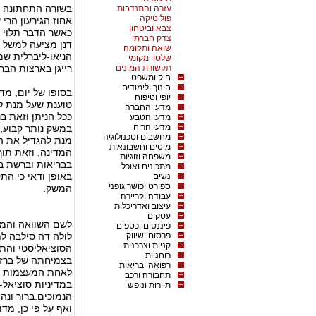
בשורה התחתונה צ
עזרה והתנדבות
פוליטיקה
אחוז הגירעון הרי
צבא וביטחון
כאשר הדבר תלוי
צדק חברתי
דנן מציעה למשל ש
שואה ותקומה
הניאו-ליברלית ש
שלטון מקומי
תקשורת המונים
רייגן בארצות הברי
חוק ומשפט
חינוך ולימודים
בסופו של יום, מד
יופי וטיפוח
טוענת שעל מנת ל
מדעי החברה
ככל הניתן וזאת ב
מדעי הטבע
מדעי הרוח
במשק נותר קבוע, 
מחשבים וטכנולוגיה
מנת להגדיל את ה
מיסים וחשבונאות
המדינה, וזאת תוך
משפחה וזוגיות
בבריאות וברשת בט
מתכונים ואוכל
באופן ודאי כי הת
נשים
ספורט וכושר גופני
המשק.
עבודה וקריירה
עיצוב ואדריכלות
עסקים
לשם השוואה והמח
פיננסים וכספים
פרסום ושיווק
לולה דה סילבה לת
קניות וצרכנות
הסוציאליסטי והת
רוחניות
בצמיחתה של ברזי
רפואה ובריאות
לאחת המעצמות הכ
תחבורה ורכב
במדיניות סוציאל
תיירות ונופש
הנמוכים.ברור ונהי
ואף על פי כן, מד