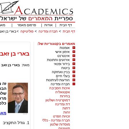
דף הבית
|
אודות
|
פרסום מאמר
|
מאמ
דף הבית
חברה ומדינה
פוליטיקה
בארי בן זאב
מאמרים בקטגוריות של:
אומנות
אימון אישי
בארי בן זאב 
אינטרנט
אירועים וחתונות
בידור ופנאי
מאת:
בארי בן זאב
|
ביטוח
בניין ואחזקה
בעלי חיים
הודעות לעיתונות
זה מ
חברה ומדינה
איכות הסביבה
הבוח
אקטואליה
שלפנ
בחירות
מרכז
דמוקרטיה ושלטון
כלכל
דת ומדינה
דתות
זהות
מאת:
זכויות הפרט
חברה ומדינה - כללי
1. גודל התקציב
מוסדות שלטון
מיעוטים