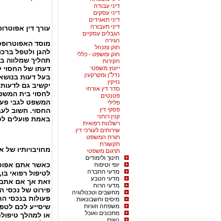
דיני עבודה
דיני עסקים
דיני תאגידים
דיני תעבורה
עורך דין אפוטרו
הגבלים עסקיים
הגירה
מוסד האפוטרופסו
חוק ומנהל
להגן ולטפל ברכוש
חוק ומשפט - כללי
תהליך שמלווה ב
חקירות
ייעוץ משפטי
דעתו של החסוי ל
נדל"ן ומקרקעין
בעל דעות בנושא
נזיקין
יקשיב גם לדעותי
סדר דין אזרחי
לחסוי בית המשפט
פטנטים
המשפט לגבי פעול
פלילי
פסקי דין
החסוי. חשוב לעב
קנין רוחני
באמת פועלים לט
רשלנות רפואית
שירותים לעורכי דין
תורת המשפט
תקשורת
מחויבויותיו של א
תרגום משפטי
חינוך ולימודים
כאשר אתם אפוטרו
יופי וטיפוח
מדעי החברה
לטיפול רפואי בו,
מדעי הטבע
זאת אך אם אתם 
מדעי הרוח
פירוט של נכסי ה
מחשבים וטכנולוגיה
פעולות בנכסי הח
מיסים וחשבונאות
משפחה וזוגיות
שיסייע לכם לטפל
מתכונים ואוכל
או למהלך טיפול
נשים