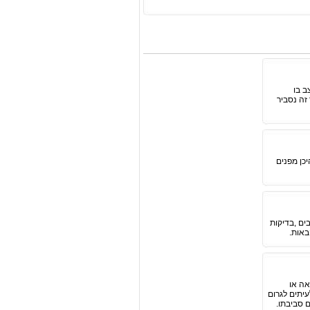
ב בו
זה נסביר
כן מפנים
ים ,בדיקות
באות.
אה או
עיתים לגרום
 סביבתו.