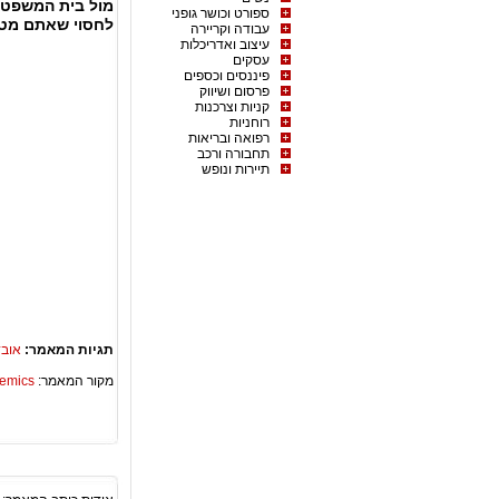
מול בית המשפט ב
ספורט וכושר גופני
לחסוי שאתם מטפל
עבודה וקריירה
עיצוב ואדריכלות
עסקים
פיננסים וכספים
פרסום ושיווק
קניות וצרכנות
רוחניות
רפואה ובריאות
תחבורה ורכב
תיירות ונופש
תגיות המאמר:
אובד
מקור המאמר:
Academics – ספריית 