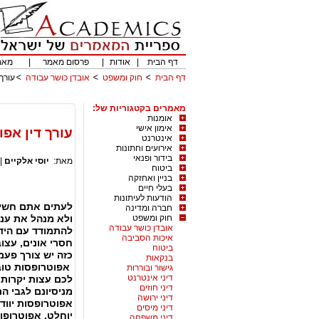
דף הבית
|
אודות
|
פרסום מאמר
|
מאמ
דף הבית
חוק ומשפט
אובדן כושר עבודה
עורך
מאמרים בקטגוריות של:
אומנות
אימון אישי
עורך דין אפ
אינטרנט
אירועים וחתונות
בידור ופנאי
מאת:
יוסי אלקיים
|
ביטוח
בניין ואחזקה
בעלי חיים
הודעות לעיתונות
לעתים אתם חשים 
חברה ומדינה
חוק ומשפט
ולא מנהל את עני
אובדן כושר עבודה
להתמודד עם הידר
איכות הסביבה
חסרי אונים, עצוב
ביטוח
כזה יש צורך פעמ
בנקאות
אפוטרופסות טובי
גישור ובוררות
דיני אינטרנט
לכם עצות יקרות
דיני חוזים
מניסיונם לגבי ה
דיני ירושה
אפוטרופסות יוודא
דיני מיסים
יוחלט, אפוטרופוס
דיני משפחה