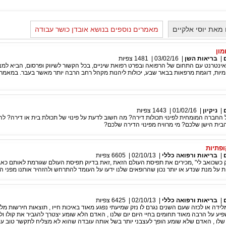
מאת יוסי אלקיים
מאמרים נוספים בנושא אובדן כושר עבודה
מון
|
בריאות השן
|
03/02/16
|
1481
צפיות
ינטרנט עם התחום של הרפואה ובפרט רפואת שיניים, בכל הקשור לשיווק ופרסום, הביא למצ
מיות, דוגמת מרפאות בבאר שבע, יכולות ליהנות מקהל רחב הרבה יותר מאשר בעבר. במאמר 
|
ניקיון
|
01/02/16
|
1443
צפיות
החברה המומחית לפינוי תכולות דירה? מה חשוב לדעת על פינוי של תכולת בית או דירה? להי
ית הישן שלכם? מי מרוויח מפינוי הדירה שלכם?
פתיות
|
בריאות ורפואה כללי
|
02/10/13
|
6605
צפיות
ק כשכואב לי" ,מכירים את תפיסת העולם הזאת ,זאת בדיוק תפיסת העולם שגורמת לאותם כאב
 על מנת שנדע או יותר נכון שהרופאים שלנו ידעו על העומד להתרחש ולהזהיר אותנו מפני ה
|
בריאות ורפואה כללי
|
02/10/13
|
6425
צפיות
דה או לכזה שעם השנים נגרם לו נזק שמיעתי נפגע מאוד באיכות חייו , תוצאות חירשות מל
יע על הרבה מאוד תחומים בחיי היום יום שלנו , האדם הלא שומע יצטרך להגביר את קולו ול
 שלו , האדם שלא שומע הופך לעצבני יותר בשל אותה עובדה שהוא לא מצליח לתקשר טוב עם