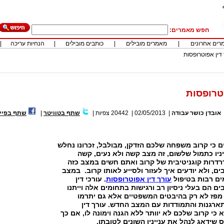
חפש מאמרים:
רים אחרונים
|
מאמרים מובילים
|
כותבים מובילים
|
הנחיות עריכה
|
 דין אפוטרופסות
וטרופסות
אובדן כושר עבודה
|
02/05/2013
|
20442
צפיות
|
שתף בטוויטר
|
שתף בפיי
כי קרוב משפחה שלכם הזדקן, מבולבל, זכרונו נחלש
ניו כתמול שלשום, זה מצב קשה ולא נעים, קשה
דרות קוגניטיבית של קרוב ואתם חשים במצב כזה
ים, ולא יודעים איך לעזור ולסייע לאותו קרוב. במצב
ים רבות בטיפול
עורך דין אפוטרופסות
. עורכי דין
ם הם בעלי ניסיון רב ורגישות בתחומים אלה וייתנו
 מפז לא רק בהיבטים המשפטיים אלא גם יתרמו
תארגנות והתמודדות עם המצב החדש. עורך דין
 כי קרוב שלכם לא יוותר ללא הגנה וימונה לו, אם כך
 שידאג לנהל את ענייניו השונים לטובתו.