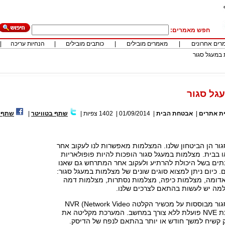
חפש מאמרים:
רים אחרונים
|
מאמרים מובילים
|
כותבים מובילים
|
הנחיות עריכה
|
במעגל סגור
גל סגור
ית אתרים
|
אבטחת הבית
|
01/09/2014
|
1402
צפיות
|
שתף בטוויטר
|
שתף ב
ור הן הביטחון שלנו. המצלמות מאפשרות לנו לעקוב אחר
בבית. מצלמות במעגל סגור הופכות להיות פופולאריות
תים בשל היכולת להרתיע ולעקוב אחר המתרחש גם שאנו
 כיום ניתן למצוא סוגים שונים של מצלמות במעגל סגור:
דומה, מצלמות כיפה, מצלמות נסתרות, מצלמות דמה
למה יש לעשות בהתאם לצרכים שלנו.
מצלמות במעגל סגור מבוססות על מכשיר הקלטה NVR (Network Video
Recorder). מערכת NVE פועלת ללא צורך במחשב. המערכת מקליטה את
קשיח למשך חודש או יותר בהתאם לנפח של הדיסק.