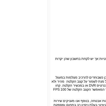
יות אך יש לקחת בחשבון שהן יקרות
ן כשבוחרים להרכיב מצלמות במעגל
 פרטים. חשוב לבחור מערכת הקלטה המתחברת למערכת 25 פריים על מנת לשמור על קצב הקלטה מהיר ולא
לראות הקלטה של תמונות קופצות. למשל, אם נרצה לחבר 4 מצלמות למערכת ההקלטה נבחר בכרטיס DVR או במכשיר הקלטה. קחו
בחשבון שככל שנגדיל את מספר המצלמות קצב ההקלטה יירד. ההמלצה שלנו היא לקנות מכשיר המאפשר הקצב הקלטה של 100 FPS
ת אבטחה, בנוסף אנו מעניקים שירות
יורטי בעלת ניסיון רב בתחום ומספקת