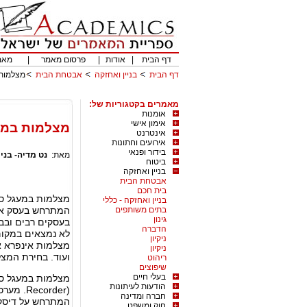
דף הבית
|
אודות
|
פרסום מאמר
|
מאמ
דף הבית
בניין ואחזקה
אבטחת הבית
מצלמות 
מאמרים בקטגוריות של:
אומנות
אימון אישי
מצלמות במע
אינטרנט
אירועים וחתונות
בידור ופנאי
מאת:
נט מדיה- בני
ביטוח
בניין ואחזקה
אבטחת הבית
בית חכם
מצלמות במעגל סג
בניין ואחזקה - כללי
בתים משותפים
המתרחש בעסק או 
גינון
בעסקים רבים ובב
הדברה
לא נמצאים במקום.
ניקיון
מצלמות אינפרא א
ניקיון
ועוד. בחירת המצ
ריהוט
שיפוצים
בעלי חיים
הודעות לעיתונות
חברה ומדינה
המתרחש על דיסק 
חוק ומשפט