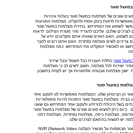
מעגל סגור
סוגים שונים של מצלמות במעגל סגור בעלות איכויות
מאפשרות לראות בזמן אמת ולהקליט, מצלמות המגיעות
פשר לשמוע את המתרחש. בחירת מצלמות במעגל סגור
לצרכים שלכם. עליכם להגדיר מהי מטרת הצילום: לראות
 לשמוע, האם האדם שאותו אתם מקליטים יודע על
 צריכים לשים מצלמה נסתרת. האם אתם רוצים לחבר
שב או למכשיר המקליט את המתרחש, כמה מצלמות
ה.
מעגל סגור
כוללת העברת כבל חשמל וכבל שידור
ר ישירות לכל מצלמה. חשוב לשים לב כי מצלמות
. ישנן מצלמות אבטחה אלחוטיות אך יש לקחת בחשבון
למות במעגל סגור
ור הן הביטחון שלנו. המצלמות מאפשרות לנו לעקוב אחר
בבית. מצלמות במעגל סגור הופכות להיות פופולאריות
תים בשל היכולת להרתיע ולעקוב אחר המתרחש גם שאנו
 כיום ניתן למצוא סוגים שונים של מצלמות במעגל סגור:
דומה, מצלמות כיפה, מצלמות נסתרות, מצלמות דמה
למה יש לעשות בהתאם לצרכים שלנו.
מצלמות במעגל סגור מבוססות על מכשיר הקלטה NVR (Network Video