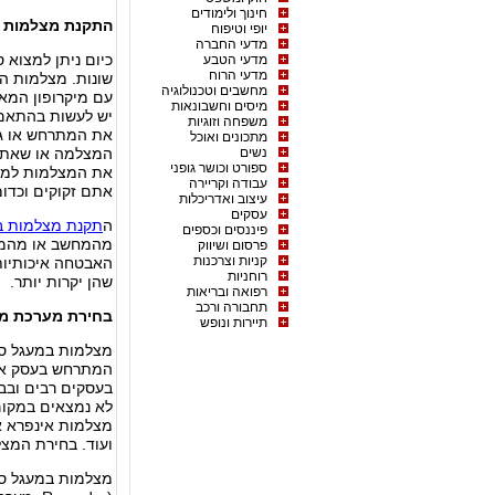
חינוך ולימודים
התקנת מצלמות ב
יופי וטיפוח
מדעי החברה
כיום ניתן למצוא 
מדעי הטבע
מדעי הרוח
שונות. מצלמות ה
מחשבים וטכנולוגיה
עם מיקרופון המא
מיסים וחשבונאות
יש לעשות בהתאם 
משפחה וזוגיות
את המתרחש או גם
מתכונים ואוכל
נשים
המצלמה או שאתם
ספורט וכושר גופני
את המצלמות למח
עבודה וקריירה
אתם זקוקים וכדומ
עיצוב ואדריכלות
עסקים
ה
תקנת מצלמות ב
פיננסים וכספים
מהמחשב או מהממי
פרסום ושיווק
קניות וצרכנות
האבטחה איכותיות
רוחניות
שהן יקרות יותר.
רפואה ובריאות
תחבורה ורכב
בחירת מערכת מצ
תיירות ונופש
מצלמות במעגל סג
המתרחש בעסק או 
בעסקים רבים ובב
לא נמצאים במקום.
מצלמות אינפרא א
ועוד. בחירת המצ