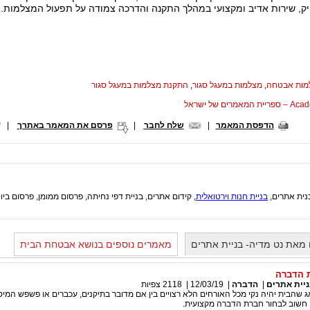
ויק, שירות אדיב ומקצועי במהלך התקנה והדרכה צמודה על תפעול המצלמות.
מות אבטחה
,
מצלמות במעגל סגור
,
התקנת מצלמות במעגל סגור
המאמרים של ישראל
הדפסת המאמר
|
שלח לחבר
|
פרסם את המאמר באתרך
|
ית אתרים,
בניית חנות וירטואלית
, קידום אתרים, בניית דפי נחיתה, פרסום ממומן, פרסום ביוט
מאת נט מדיה- בניית אתרים
מאמרים נוספים בנושא אבטחת הבית
ת הדברה
ניית אתרים
|
הדברה
|
12/03/19
|
2118
צפיות
שהבית יהיה נקי מכל האורחים הלא רצויים בין אם מדובר בתיקנים, עכברים או פשפש המיט
 חשוב לבחור חברת הדברה מקצועית.