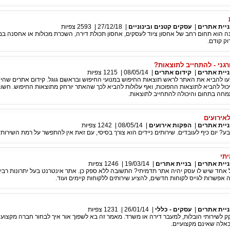
ניית אתרים
|
עסקים קטנים ובינוניים
|
27/12/18
|
2593
צפיות
 הוא תחום רחב של אחסון ציוד לעסקים, אחסון תכולת דירה, השכרת מכולות או אחסנה במכו
ק קודם.
גני - להתחייב לתוצאות?
ניית אתרים
|
קידום אתרים
|
08/05/14
|
1215
צפיות
ו להביא את האתר לראש תוצאות החיפוש במנועי החיפוש ובראשם גוגל. קידום אתרים שהינו
יכול להביא לתוצאות ההפוכות, ואף עלולות להביא לכך שהאתר יורחק מתוצאות החיפוש. חשוב
חה בתחום והיכולה להתחייב לתוצאות.
לאירועים
ניית אתרים
|
הפקות אירועים
|
08/05/14
|
1242
צפיות
ע? יום כיף לעובדים. שירותים ניידים הוא צורך בסיסי, עם זאת אין להתפשר על רמת השירותי
תי
ניית אתרים
|
בניית אתרים
|
19/03/14
|
1246
צפיות
אחד שיש לו עסק יהיה אתר תדמיתי? התשובה ללא ספק כן. אתר אינטרנט בעל יתרונות רבים
אפשרות לגייס לקוחות חדשים, להציע שירותים ללקוחות קיימים ועוד.
ניית אתרים
|
עסקים - כללי
|
26/01/14
|
1231
צפיות
ק לשירותי הובלות, למעבר דירה או משרד. מאמר זה בא לשפוך אור איך לבחור חברה מקצועי
כאלה שאינם מקצועיים.