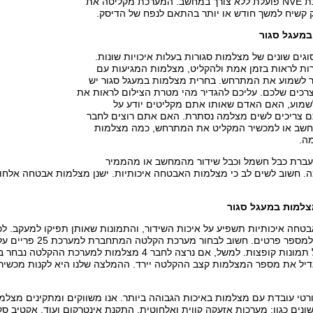
Recorder). מערכת NVE פועלת ללא צורך במחשב. המערכת מקליטה את
קשיח למשך חודש או יותר בהתאם לנפח של הדיסק.
מעגל סגור
וגים שונים של מצלמות סגורות בעלות איכויות שונות.
 לראות בזמן אמת ולהקליט, מצלמות המגיעות עם
 לשמוע את המתרחש. בחרית מצלמות במעגל סגור יש
כים שלכם. עליכם להגדיר מהי מטרת הצילום לראות את
מוע, האם האדם שאותו אתם מקליטים יודע על
 צריכים לשים מצלמה נסתרת. האם אתם רוצים לחבר
שב או למכשיר המקליט את המתרחש, כמה מצלמות
ה.
ברת כבל חשמל וכבל שידור מהמחשב או מהממיר
ה. חשוב לשים לב כי מצלמות האבטחה איכותיות. ישנן מצלמות אבטחה אלחוט
למות במעגל סגור
טחה איכותיות תשפיע על איכות השידור, והתמונות שאותן תפיקו למעקב. לכ
סגור יש לשים לב למספר
טי עובדת עם מצלמות באיכות הגבוהה ביותר. אנו משווקים ומתקינים מצלמו
ונים כגון: מערכות אזעקה קווית ואלחוטית, התקנת אינטרקום ועוד. אקטיב סק