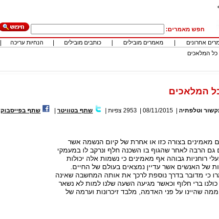
חפש מאמרים:
רים אחרונים
|
מאמרים מובילים
|
כותבים מובילים
|
הנחיות עריכה
|
 כל המלאכים
כל המלאכים
שור וטלפתיה
|
08/11/2015
|
2953
צפיות
|
שתף בטוויטר
|
שתף בפייסבוק
ם מאמינים בצורה כזו או אחרת של קיום הנשמה אשר
גם הרבה לאחר שהגוף בו השכנה חלף ונרקב לו במעמקי
י רוחניות גבוהה אף מאמינים כי נשמות אלה יכולות
 של האנשים אשר עדיין נמצאים בעולם של החיים.
ו כי מדובר בדרך נוספת לרכך את אותה המחשבה שאינה
 כולנו ברי חלוף וכאשר מגיעה השעה שלנו למות לא נשאר
י ממה שהיינו על פני האדמה, מלבד זיכרונות וערמה של