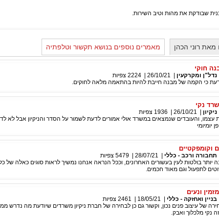
נית שבודקת את מהות וטיב השירות.
מאת רוני הכהן
מאמרים נוספים בנושא תקשור וטלפתיה
נה חוקי
נדל"ן ומקרקעין
|
26/10/21
|
2224
צפיות
ת כי הקמה של מבנה חייבת להיות בהתאמה מלאה לחוקים.
רד נקי
ניקיון
|
26/10/21
|
1936
צפיות
עצמו, והעובדים שנמצאים במשרד אולי אמורים לדעת לשמור על הסדר והניקיון אבל לא לדא
ן יומיומי
ם וקומפקטיים
תחבורה ורכב - כללי
|
28/07/21
|
5479
צפיות
ה יותר בולטות לעין בעשורים האחרונים, וככל הנראה אנחנו נמשיך לראות סוגים כאלה של כל
ים לתפעול וגם מאוד חכמים.
זמין ונעים
בניין ואחזקה - כללי
|
18/05/21
|
2461
צפיות
רה של עיצוב פנים נכון, וקשור גם כן לבחירה של חברת ניקיון משרדים שיודעת מה נדרש ממ
 נקי מלכלוך ואבק.