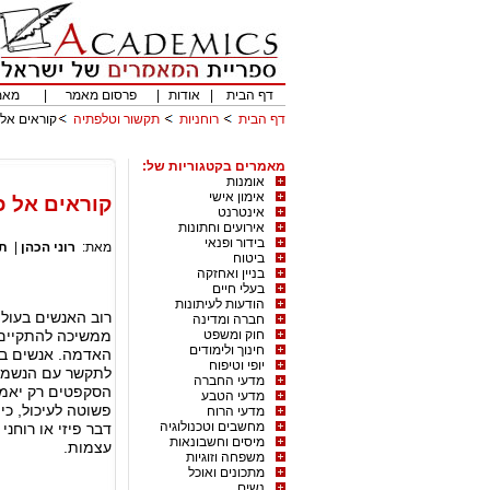
דף הבית
|
אודות
|
פרסום מאמר
|
מאמ
דף הבית
רוחניות
תקשור וטלפתיה
קוראים אל
מאמרים בקטגוריות של:
אומנות
אימון אישי
קוראים אל 
אינטרנט
אירועים וחתונות
בידור ופנאי
מאת:
רוני הכהן
|
תק
ביטוח
בניין ואחזקה
בעלי חיים
הודעות לעיתונות
רוב האנשים בעול
חברה ומדינה
חוק ומשפט
ממשיכה להתקיים 
חינוך ולימודים
האדמה. אנשים בעל
יופי וטיפוח
לתקשר עם הנשמות
מדעי החברה
הסקפטים רק יאמר
מדעי הטבע
פשוטה לעיכול, כי
מדעי הרוח
מחשבים וטכנולוגיה
דבר פיזי או רוחנ
מיסים וחשבונאות
עצמות.
משפחה וזוגיות
מתכונים ואוכל
נשים