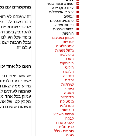
ספורט וכושר גופני
מתקשרים עם נשמ
עבודה וקריירה
עיצוב ואדריכלות
זה שאנחנו לא רואי
עסקים
פיננסים וכספים
דבר מעבר לכך. כ
פרסום ושיווק
אפשרי שמתקיים ע
קניות וצרכנות
להסתפק בעובדה כ
רוחניות
בעוד שכל העולם 
אבחון בצבעים
אנרגיות
ובכל תרבות ישנו א
אסטרולוגיה
עולם זה.
גלגול נשמות
גרפולוגיה
הארה
הורוסקופ
האם כל אחד יכו
הילינג
חלומות
יש אשר יאמרו כי 
טנטרה
יהדות
אשר יודעים לפתו
יצירתיות
מידע ממה שאנו רג
כישוף
שהמוח לעיתים לא 
מאגיה
עמוק בכל אחד מא
מדיטציה
מקבץ קטן של אנש
מיסטיקה
נומרולוגיה
ונשמות שאינם בע
פנג שווי
פרשת השבוע
קבלה
קלפי טארות
קריסטלים
רוחניות - כללי
רונים