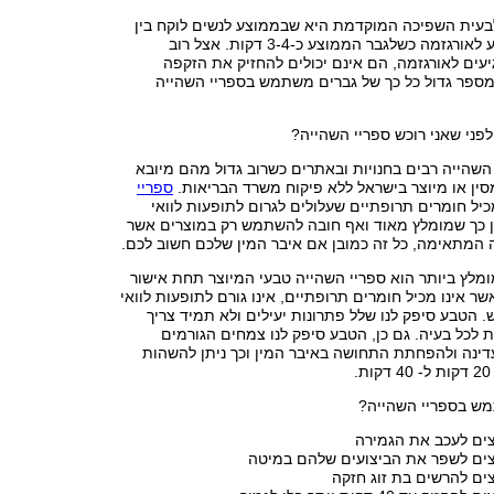
בעית השפיכה המוקדמת היא שבממוצע לנשים לוקח בין
30-40 דקות להגיע לאורגזמה כשלגבר הממוצע כ-3-4 דקות. אצל רוב
עים לאורגזמה, הם אינם יכולים להחזיק את הזקפה
מספר גדול כל כך של גברים משתמש בספריי השהייה
פני שאני רוכש ספריי השהייה?
שהייה רבים בחנויות ובאתרים כשרוב גדול מהם מיובא
ין או מיוצר בישראל ללא פיקוח משרד הבריאות.
ספריי
יל חומרים תרופתיים שעלולים לגרום לתופעות לוואי
ין כך שמומלץ מאוד ואף חובה להשתמש רק במוצרים אשר
 המתאימה, כל זה כמובן אם איבר המין שלכם חשוב לכם.
מלץ ביותר הוא ספריי השהייה טבעי המיוצר תחת אישור
ר אינו מכיל חומרים תרופתיים, אינו גורם לתופעות לוואי
. הטבע סיפק לנו שלל פתרונות יעילים ולא תמיד צריך
ת לכל בעיה. גם כן, הטבע סיפק לנו צמחים הגורמים
ינה ולהפחתת התחושה באיבר המין וכך ניתן להשהות
.
ש בספריי השהייה?
צים לעכב את הגמירה
צים לשפר את הביצועים שלהם במיטה
ים להרשים בת זוג חזקה