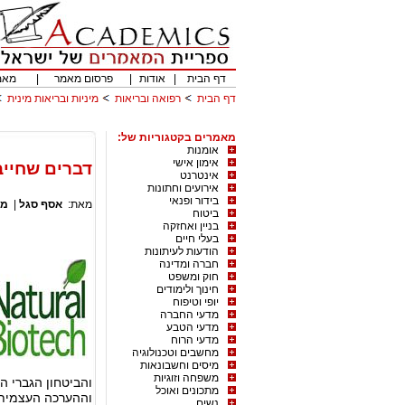
דף הבית
|
אודות
|
פרסום מאמר
|
מאמ
דף הבית
רפואה ובריאות
מיניות ובריאות מינית
מאמרים בקטגוריות של:
אומנות
אימון אישי
דברים שחייב
אינטרנט
אירועים וחתונות
בידור ופנאי
מאת:
אסף סגל
|
מי
ביטוח
בניין ואחזקה
בעלי חיים
הודעות לעיתונות
חברה ומדינה
חוק ומשפט
חינוך ולימודים
יופי וטיפוח
מדעי החברה
מדעי הטבע
מדעי הרוח
מחשבים וטכנולוגיה
מיסים וחשבונאות
משפחה וזוגיות
והביטחון הגברי ה
מתכונים ואוכל
וההערכה העצמית
נשים