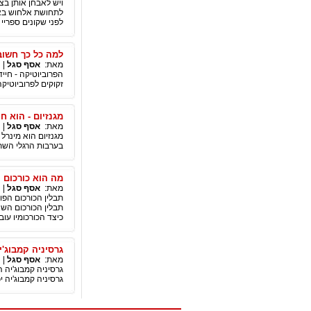
ויש לאבחן אותן בצ
לתחושת אלחוש באיב
לפני שקונים ספריי
למה כל כך חשוב
מאת:
אסף סגל
|
הפרוביוטיקה - חיי
זקוקים לפרוביוטיקה
מגנזיום - הוא ח
מאת:
אסף סגל
|
מגנזיום הוא מינרל
בערבות הרגלי השתי
מה הוא כורכום 
מאת:
אסף סגל
|
תבלין הכורכום הפו
תבלין הכורכום השא
כיצד הכורכומיו עוב
גרסיניה קמבוג'י
מאת:
אסף סגל
|
גרסיניה קמבוג'יה 
גרסיניה קמבוג'יה 