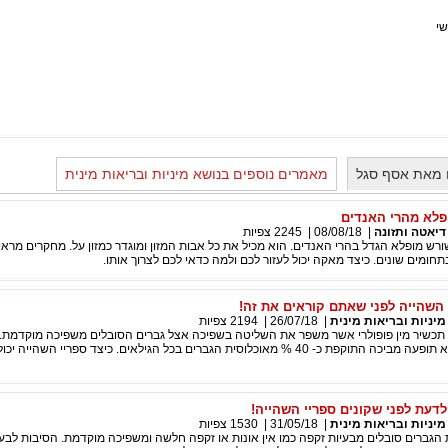
שי
 מאת אסף סגל
מאמרים נוספים בנושא מיניות ובריאות מינית
פלא מהרי האנדים
דיאטה ותזונה
|
08/08/18
|
2245
צפיות
ש מופלא הגדל בהרי האנדים. הוא מכיל את כל אבות המזון ומוגדר כמזון על. מחקרים מראי
חומים שונים. כיצד מאקה יכול לעזור לכם ולמה כדאי לכם לצרוך אותו.
 השהייה לפני שאתם קוראים את זה!
מיניות ובריאות מינית
|
26/07/18
|
2194
צפיות
 תכשיר מין פופולרי אשר משפר את השליטה בשפיכה אצל גברים הסובלים משפיכה מוקדמת.
שפיכה מוקדמת היא תופעה מביכה התוקפת כ- 40 % מאוכלוסית הגברים בכל הגילאים. כיצד ספריי השהייה 
לדעת לפני שקונים ספריי השהייה!
מיניות ובריאות מינית
|
31/05/18
|
1530
צפיות
לוסית הגברים סובלים מבעיות זקפה כמו אין אונות או זקפה חלשה ומשפיכה מוקדמת. הסיבות לבע