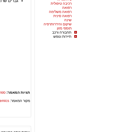
גברים שרוצים להחזיק
רכיבה טיפולית
רפואה
רפואה משלימה
רפואה סינית
שינה
שיקום והידרותרפיה
תוספי מזון
תחבורה ורכב
תיירות ונופש
תגיות המאמר:
ספרי
מקור המאמר:
Academics – ספריית 