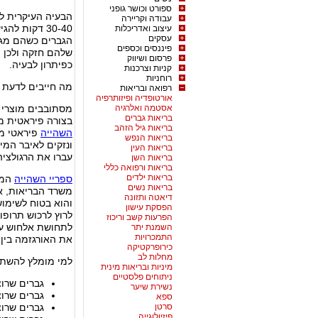
ספורט וכושר גופני
הבעיה העיקרית ל
עבודה וקריירה
עיצוב ואדריכלות
עסקים
הגברים כשהם מגי
פיננסים וכספים
שלהם חזקה ולכן 
פרסום ושיווק
כפיתרון לבעיה.
קניות וצרכנות
רוחניות
מה חייבים לדעת ל
רפואה ובריאות
אורטופדיה ופיזותרפיה
אסטמה ואלרגיה
מסתובבים מוצרי ה
בריאות גברים
בצורה פיראטית מס
בריאות גיל הזהב
השהייה
פיראטי מכ
בריאות הנפש
ונזקים לאיבר המ
בריאות העין
עברו את הרגולציה
בריאות השן
בריאות ורפואה כללי
בריאות ילדים
ספריי השהייה
המו
בריאות נשים
משרד הבריאות, אש
דיאטה ותזונה
והוא בטוח לשימוש
הפסקת עישון
לרוץ לרכוש תרופו
הפרעות קשב וריכוז
לתחושת אלחוש עד
השמנת יתר
התמכרויות
את האורגזמה בין 20 דקות ל- 40 דקות
כירופרקטיקה
מחלות לב
למי מומלץ להשתמ
מיניות ובריאות מינית
ניתוחים פלסטיים
גברים שרו
נשירת שיער
גברים שרו
ספא
סרטן
גברים שרוצ
פיזיולוגייה