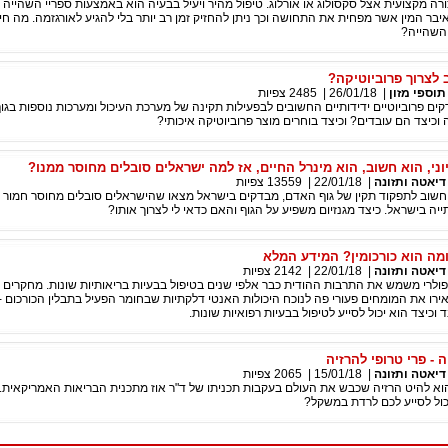
ורה מקצועית אצל סקסולוג או אורלוג. טיפול מהיר ויעיל בבעיה הוא באמצעות ספריי השהייה 
ר המין אשר מפחית את התחושה וכך ניתן להחזיק זמן רב יותר בלי להגיע לאורגזמה. מה חי
 השהייה?
 לצרוך פרוביוטיקה?
תוספי מזון
|
26/01/18
|
2485
צפיות
דקים פרוביוטיים ידידותיים החשובים לבפעילות תקינה של מערכת העיכול ומערכות נוספות בגוף
 וכיצד הם עובדים? וכיצד בוחרים מוצר פרוביוטיקה איכותי?
יוני, הוא חשוב, הוא מינרל החיים, אז למה ישראלים סובלים מחוסר ממנו?
דיאטה ותזונה
|
22/01/18
|
13559
צפיות
 חשוב לתפקוד תקין של גוף האדם, מבדקים בישראל מצאו שהישראלים סובלים מחוסר חמור ב
יה בישראל. כיצד מגנזיום משפיע על הגוף והאם כדאי לי לצרוך אותו?
ומה הוא כורכומין? המידע המלא
דיאטה ותזונה
|
22/01/18
|
2142
צפיות
פולרי משמש את התרבות ההודית כבר אלפי שנים בטיפול בבעיות בריאותיות שונות. מחקרים 
ירו את המומחים פעורי פה לנוכח היכולות האנטי דלקתיות שבחומר הפעיל בתבלין הכורכום - ה
ד וכיצד הוא יכול לסייע לטיפול בבעיות רפואיות שונות.
ה - פרי טרופי להרזיה
דיאטה ותזונה
|
15/01/18
|
2065
צפיות
הוא להיט הרזיה שכבש את העולם בעקבות תכניתו של ד"ר אוז מתכנית הבריאות האמריקאית. 
יכול לסייע לכם לרדת במשקל?