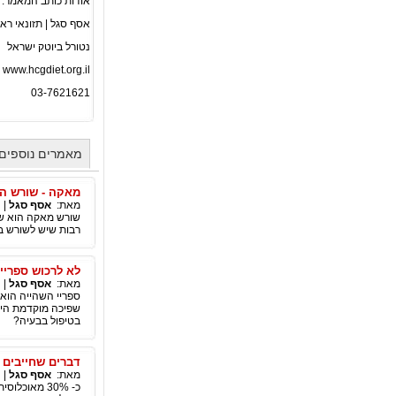
אודות כותב המאמר:
אסף סגל | תזונאי רא
נטורל ביוטק ישראל
www.hcgdiet.org.il
03-7621621
מאמרים נוספים
מאקה - שורש ה
מאת:
אסף סגל
|
שורש מאקה הוא שור
רבות שיש לשורש בת
לא לרכוש ספריי
מאת:
אסף סגל
|
ספריי השהייה הוא
בטיפול בבעיה?
דברים שחייבים 
מאת:
אסף סגל
|
כ- 30% מאוכ