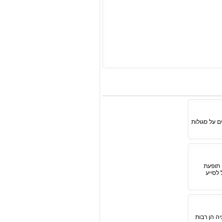
ם על סגולות
 תופעת
יכול לסייע
יה הן רבות