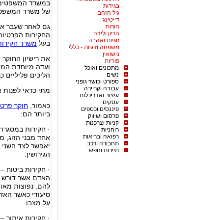
במשרד המשפטים,
בגידות
של משרד המשפטי
גיל הזהב
דייטינג
הורות
הריון ולידה
החקירות הפרטיות
זוגיות ואהבה
בעל
משרד חקירות
משפחה וזוגיות - כללי
נישואין
את רישיון החוקר ה
פוריות
ועדה מיוחדת המאש
מתכונים ואוכל
נשים
הליכים פליליים כ
ספורט וכושר גופני
עבודה וקריירה
מתי כדאי לפנות א
עיצוב ואדריכלות
עסקים
כאמור,
חוקר פרטי
פיננסים וכספים
ביותר הם:
פרסום ושיווק
קניות וצרכנות
· חקירות במסגרת 
רוחניות
רפואה ובריאות
אחד מבני הזוג, מ
תחבורה ורכב
יאפשר לצד השני ל
תיירות ונופש
הגירושין.
· חקירות ביטוח –
האדם אשר דורש למ
להם. נפוצות מאו
סיעודי כאשר האד
על מצבו.
· חקירות איתור –