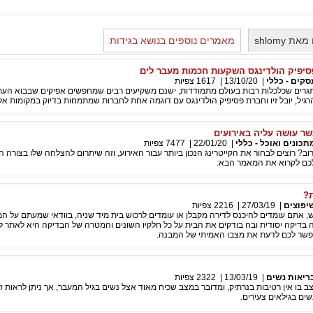
 shlomy
מאמרים נוספים בנושא בגידות
 פסיפיק הולדינגס השקעות חכמות מעבר לים
סקים - כללי
|
13/10/20
|
1617
צפיות
תגרים שכלכלות רבות בעולם מתמודדות, ישנם משקיעים רבים שמחפשים אפיקים שבבוא העת 
גיל, יובל זיו וחברת פסיפיק הולדינגס עם דוגמה אחת לחברות שמתמחות בדיוק במקומות אלו
שר עושה עליה באירועים
תכונים ואוכל - כללי
|
22/01/20
|
7477
צפיות
וב? רוצים לבחור את הקייטרינג הנכון ביותר עבור האירוע, וזה שיתרום להצלחה שלו בצורה 
 לכם לקרוא את המאמר הבא:
ת?
יפוצים
|
27/03/19
|
2216
צפיות
 אתם עומדים להיכנס לדירה מקבלן או עומדים לרכוש בית מיד שניה, בוודאי שמעתם על המ
ה בדיקה יסודית ובה בודקים את הבית על כל חלקיו השונים והמטרה של הבדיקה היא לאתר ליק
פשר לכם לדעת את מצבו האמיתי של המבנה.
ריאות נשים
|
13/03/19
|
2322
צפיות
מצב בו אין רטיבות בנרתיק, ומדובר במצב שכיח מאוד אצל נשים בגיל המעבר, אך ניתן לראות ז
ים בגילאים צעירים.