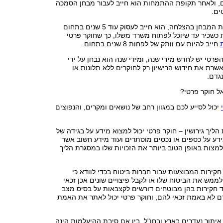
 ולאחר תקופת ההתמחות הוא חייב לעבור מבחן הסמכה
ם.
גם לאחר שעבר את המבחן בהצלחה, הוא חייב לעסוק עוד 5 שנים בתחום
 כשכיר עד שיוכל לפתוח משרד משלו, כך שחוקר פרטי
חייב להיות עם וותק של לפחות 8 שנים בתחום.
פרטי יש לחדש מידי שנה, ומידי שנה הוא נבחן על ידי
רת את חידוש הרישיון רק לחוקרים ללא תלונות או
נגדם.
ל חוקר פרטי?
יכול לסייע לכם במגוון רחב של נושאים ומקרים, והנפוצים
הליך גירושין – חוקר פרטי יכול למצוא מידע על בגידה של
ידע על כספים או נכסים מוסתרים ועוד מידע חשוב אשר
מצות באופן הטוב ביותר את הזכויות שלו במסגרת הליך
 חקירות המבוצעות עבור חברות ביטוח בכדי לוודא כי
מש את הביטוח שלו או לקבל פיצויים שונים אכן זכאי
ד חקירות בהן מבוטחים דורשים לקצבאות על בסיס מצב
ם לא באמת זכאי להם, וחוקר פרטי יכול לאתר את האמת
 איתור נעדרים בארץ ובחו"ל, בין אם סיבת ההיעלמות הינה