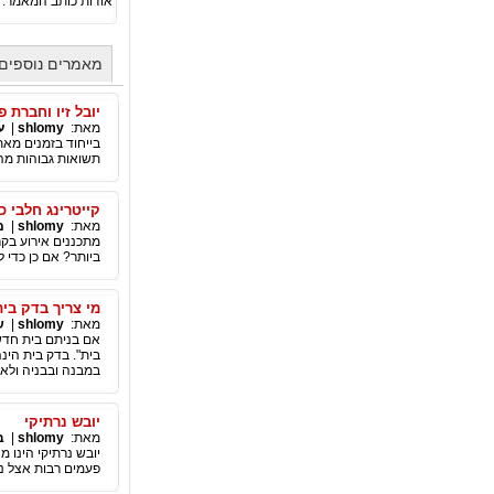
אודות כותב המאמר:
מאמרים נוספים מאת
יובל זיו וחברת
מאת:
shlomy
|
ע
בייחוד בזמנים מא
תשואות גבוהות מהר
קייטרינג חלבי כ
מאת:
shlomy
|
מ
מתכננים אירוע בקר
ביותר? אם כן כדי
מי צריך בדק בי
מאת:
shlomy
|
ש
אם בניתם בית חדש,
בית". בדק בית הינ
במבנה ובבניה ולא
יובש נרתיקי
מאת:
shlomy
|
ב
יובש נרתיקי הינו 
פעמים רבות אצל נש