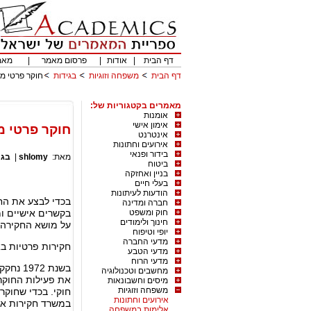
דף הבית
|
אודות
|
פרסום מאמר
|
מאמ
דף הבית
משפחה וזוגיות
בגידות
חוקר פרטי מת
מאמרים בקטגוריות של:
אומנות
אימון אישי
חוקר פרטי מ
אינטרנט
אירועים וחתונות
בידור ופנאי
מאת:
shlomy
|
בגי
ביטוח
בניין ואחזקה
בעלי חיים
הודעות לעיתונות
בכדי לבצע את הח
חברה ומדינה
חוק ומשפט
בקשרים אישיים ו
חינוך ולימודים
על מושא החקירה.
יופי וטיפוח
מדעי החברה
חקירות פרטיות בא
מדעי הטבע
מדעי הרוח
בשנת 2
מחשבים וטכנולוגיה
את פעילות החוקר
מיסים וחשבונאות
משפחה וזוגיות
אירועים וחתונות
במשרד חקירות אש
אלימות במשפחה